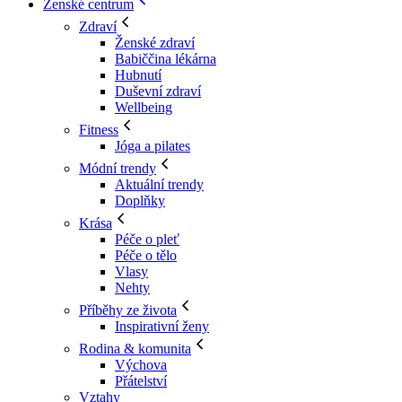
Ženské centrum
Zdraví
Ženské zdraví
Babiččina lékárna
Hubnutí
Duševní zdraví
Wellbeing
Fitness
Jóga a pilates
Módní trendy
Aktuální trendy
Doplňky
Krása
Péče o pleť
Péče o tělo
Vlasy
Nehty
Příběhy ze života
Inspirativní ženy
Rodina & komunita
Výchova
Přátelství
Vztahy