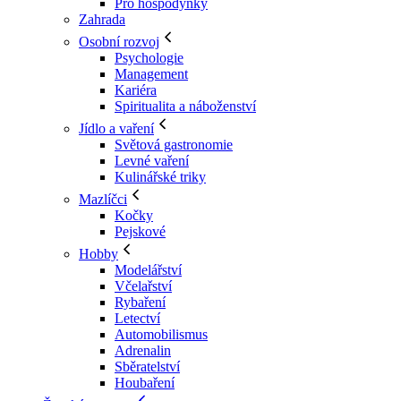
Pro hospodyňky
Zahrada
Osobní rozvoj
Psychologie
Management
Kariéra
Spiritualita a náboženství
Jídlo a vaření
Světová gastronomie
Levné vaření
Kulinářské triky
Mazlíčci
Kočky
Pejskové
Hobby
Modelářství
Včelařství
Rybaření
Letectví
Automobilismus
Adrenalin
Sběratelství
Houbaření