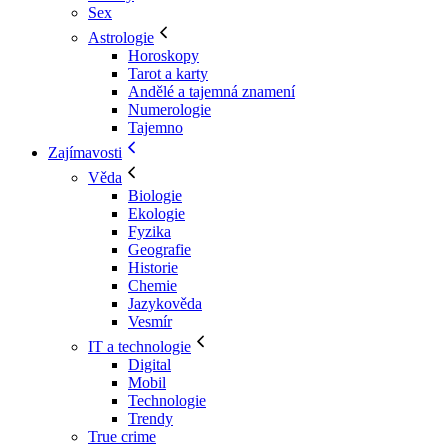
Sex
Astrologie
Horoskopy
Tarot a karty
Andělé a tajemná znamení
Numerologie
Tajemno
Zajímavosti
Věda
Biologie
Ekologie
Fyzika
Geografie
Historie
Chemie
Jazykověda
Vesmír
IT a technologie
Digital
Mobil
Technologie
Trendy
True crime