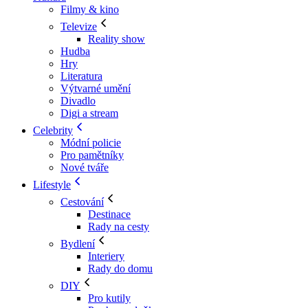
Filmy & kino
Televize
Reality show
Hudba
Hry
Literatura
Výtvarné umění
Divadlo
Digi a stream
Celebrity
Módní policie
Pro pamětníky
Nové tváře
Lifestyle
Cestování
Destinace
Rady na cesty
Bydlení
Interiery
Rady do domu
DIY
Pro kutily