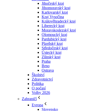
Jihočeský kraj
Jihomoravský kraj
Karlovarský kraj
Kraj Vysočina
Králověhradecký kraj
Liberecký kraj
Moravskoslezský kraj
Olomoucký kraj
Pardubický kraj
Plzeňský kraj
Středočeský kraj
Ústecký kraj
Zlínský kraj
Praha
Brno
Ostrava
Školství
Zdravotnictví
Politika
O počasí
Volby 2026
Zahraničí
Evropa
Slovensko