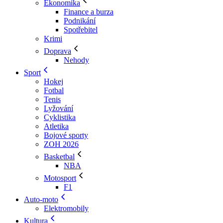
Ekonomika
Finance a burza
Podnikání
Spotřebitel
Krimi
Doprava
Nehody
Sport
Hokej
Fotbal
Tenis
Lyžování
Cyklistika
Atletika
Bojové sporty
ZOH 2026
Basketbal
NBA
Motosport
F1
Auto-moto
Elektromobily
Kultura