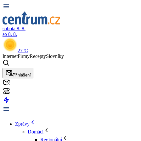
sobota 8. 8.
so 8. 8.
27°C
Internet
Firmy
Recepty
Slovníky
Přihlášení
Zprávy
Domácí
Regionální