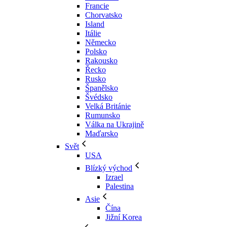
Francie
Chorvatsko
Island
Itálie
Německo
Polsko
Rakousko
Řecko
Rusko
Španělsko
Švédsko
Velká Británie
Rumunsko
Válka na Ukrajině
Maďarsko
Svět
USA
Blízký východ
Izrael
Palestina
Asie
Čína
Jižní Korea