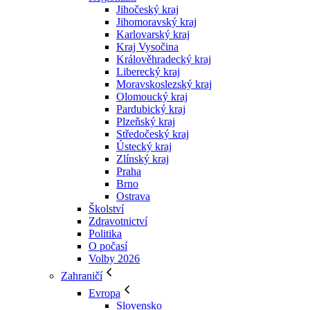
Jihočeský kraj
Jihomoravský kraj
Karlovarský kraj
Kraj Vysočina
Králověhradecký kraj
Liberecký kraj
Moravskoslezský kraj
Olomoucký kraj
Pardubický kraj
Plzeňský kraj
Středočeský kraj
Ústecký kraj
Zlínský kraj
Praha
Brno
Ostrava
Školství
Zdravotnictví
Politika
O počasí
Volby 2026
Zahraničí
Evropa
Slovensko