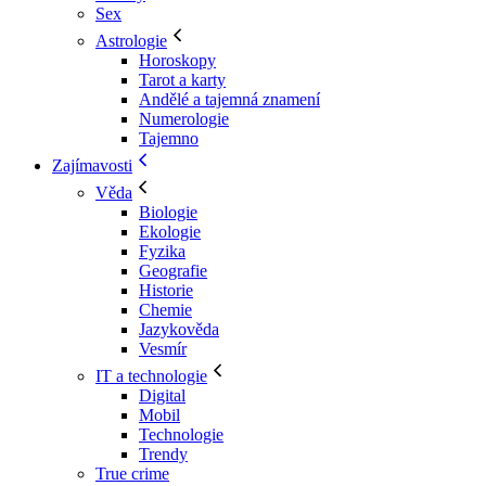
Sex
Astrologie
Horoskopy
Tarot a karty
Andělé a tajemná znamení
Numerologie
Tajemno
Zajímavosti
Věda
Biologie
Ekologie
Fyzika
Geografie
Historie
Chemie
Jazykověda
Vesmír
IT a technologie
Digital
Mobil
Technologie
Trendy
True crime