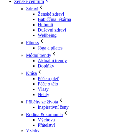
Ženské centrum
Zdraví
Ženské zdraví
Babiččina lékárna
Hubnutí
Duševní zdraví
Wellbeing
Fitness
Jóga a pilates
Módní trendy
Aktuální trendy
Doplňky
Krása
Péče o pleť
Péče o tělo
Vlasy
Nehty
Příběhy ze života
Inspirativní ženy
Rodina & komunita
Výchova
Přátelství
Vztahy