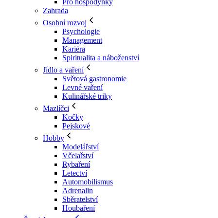
Pro hospodyňky
Zahrada
Osobní rozvoj
Psychologie
Management
Kariéra
Spiritualita a náboženství
Jídlo a vaření
Světová gastronomie
Levné vaření
Kulinářské triky
Mazlíčci
Kočky
Pejskové
Hobby
Modelářství
Včelařství
Rybaření
Letectví
Automobilismus
Adrenalin
Sběratelství
Houbaření