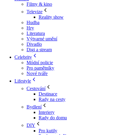
Filmy & kino
Televize
Reality show
Hudba
Hry
Literatura
Výtvarné umění
Divadlo
Digi a stream
Celebrity
Módní policie
Pro pamětníky
Nové tváře
Lifestyle
Cestování
Destinace
Rady na cesty
Bydlení
Interiery
Rady do domu
DIY
Pro kutily