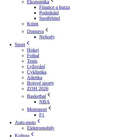
Ekonomika
Finance a burza
Podnikání
Spotřebitel
Krimi
Doprava
Nehody
Sport
Hokej
Fotbal
Tenis
Lyžování
Cyklistika
Atletika
Bojové sporty
ZOH 2026
Basketbal
NBA
Motosport
F1
Auto-moto
Elektromobily
Kultura