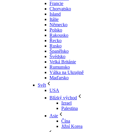
Francie
Chorvatsko
Island
Itálie
Německo
Polsko
Rakousko
Řecko
Rusko
Španělsko
Švédsko
Velká Británie
Rumunsko
Válka na Ukrajině
Maďarsko
Svět
USA
Blízký východ
Izrael
Palestina
Asie
Čína
Jižní Korea