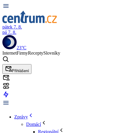
pátek 7. 8.
pá 7. 8.
23°C
Internet
Firmy
Recepty
Slovníky
Přihlášení
Zprávy
Domácí
Regionální