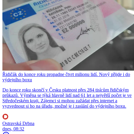
Řidičák do konce roku propadne čtvrt milionu lidí. Nový přijde i do
výdejního boxu
Do konce roku skončí v Česku platnost přes 284 tisícům řidičským
průkazů. Výměna se týká hlavně lidí nad 61 let a největší počet je ve
Středočeském kraji. Zájemci si mohou zažádat přes internet a
vyzvednout si ho na úřadu, možné je i zaslání do výdejního boxu.
Ostravská Drbna
dnes, 08:32