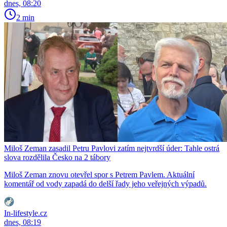
dnes, 08:20
2 min
Miloš Zeman zasadil Petru Pavlovi zatím nejtvrdší úder: Tahle ostrá
slova rozdělila Česko na 2 tábory
Miloš Zeman znovu otevřel spor s Petrem Pavlem. Aktuální
komentář od vody zapadá do delší řady jeho veřejných výpadů.
In-lifestyle.cz
dnes, 08:19