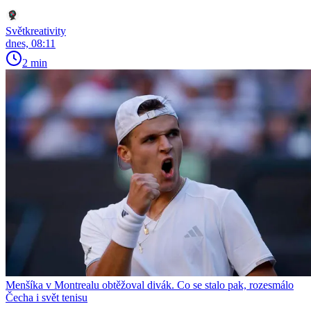
Světkreativity
dnes, 08:11
2 min
Menšíka v Montrealu obtěžoval divák. Co se stalo pak, rozesmálo
Čecha i svět tenisu