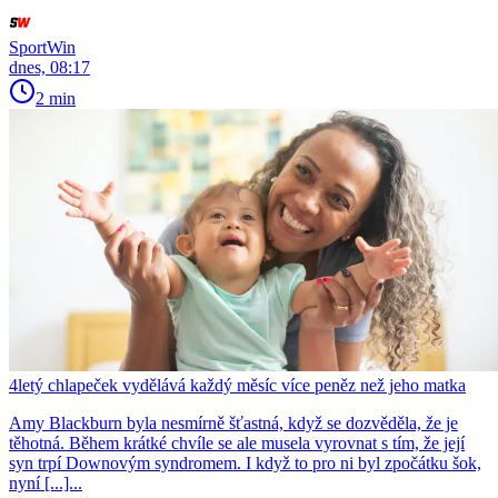
SportWin
dnes, 08:17
2 min
4letý chlapeček vydělává každý měsíc více peněz než jeho matka
Amy Blackburn byla nesmírně šťastná, když se dozvěděla, že je
těhotná. Během krátké chvíle se ale musela vyrovnat s tím, že její
syn trpí Downovým syndromem. I když to pro ni byl zpočátku šok,
nyní [...]...