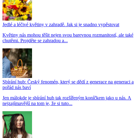
Jedlé a léčivé květiny v zahradě. Jak si je snadno vypěstovat
Květiny nás mohou těšit nejen svou barevnou rozmanitostí, ale také
chutěmi. Projděte se zahradou a...
Sbírání hub: Český fenomén, který se dědí z generace na generaci a
pořád nás baví
Jen málokde je sbírání hub tak rozšířeným koníčkem jako u nás. A
nejzajímavější na tom je, že si tuto...