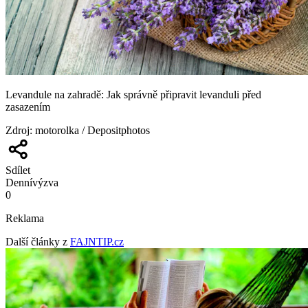
Levandule na zahradě: Jak správně připravit levanduli před
zasazením
Zdroj
:
motorolka / Depositphotos
Sdílet
Denní
výzva
0
Reklama
Další články z
FAJNTIP.cz