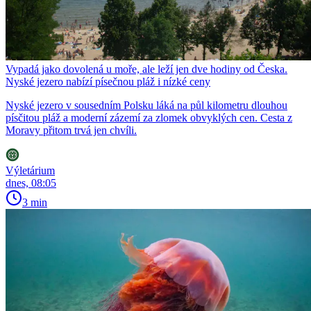
Vypadá jako dovolená u moře, ale leží jen dve hodiny od Česka.
Nyské jezero nabízí písečnou pláž i nízké ceny
Nyské jezero v sousedním Polsku láká na půl kilometru dlouhou
písčitou pláž a moderní zázemí za zlomek obvyklých cen. Cesta z
Moravy přitom trvá jen chvíli.
Výletárium
dnes, 08:05
3 min