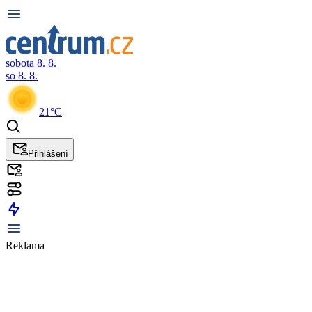
sobota 8. 8.
so 8. 8.
21°C
Přihlášení
Reklama