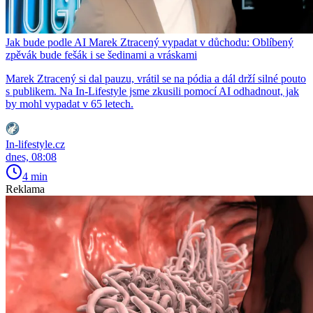
Jak bude podle AI Marek Ztracený vypadat v důchodu: Oblíbený
zpěvák bude fešák i se šedinami a vráskami
Marek Ztracený si dal pauzu, vrátil se na pódia a dál drží silné pouto
s publikem. Na In-Lifestyle jsme zkusili pomocí AI odhadnout, jak
by mohl vypadat v 65 letech.
In-lifestyle.cz
dnes, 08:08
4 min
Reklama