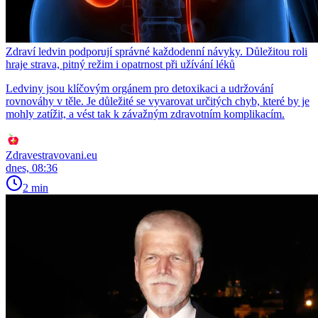
Zdraví ledvin podporují správné každodenní návyky. Důležitou roli
hraje strava, pitný režim i opatrnost při užívání léků
Ledviny jsou klíčovým orgánem pro detoxikaci a udržování
rovnováhy v těle. Je důležité se vyvarovat určitých chyb, které by je
mohly zatížit, a vést tak k závažným zdravotním komplikacím.
Zdravestravovani.eu
dnes, 08:36
2 min