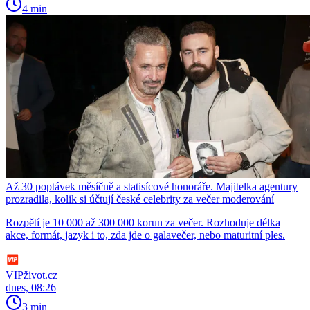
4 min
Až 30 poptávek měsíčně a statisícové honoráře. Majitelka agentury
prozradila, kolik si účtují české celebrity za večer moderování
Rozpětí je 10 000 až 300 000 korun za večer. Rozhoduje délka
akce, formát, jazyk i to, zda jde o galavečer, nebo maturitní ples.
VIPživot.cz
dnes, 08:26
3 min