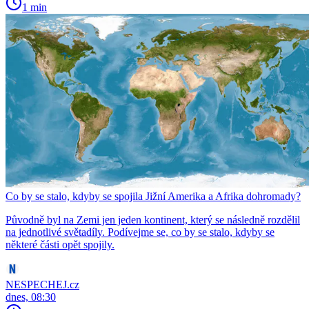
1 min
Co by se stalo, kdyby se spojila Jižní Amerika a Afrika dohromady?
Původně byl na Zemi jen jeden kontinent, který se následně rozdělil
na jednotlivé světadíly. Podívejme se, co by se stalo, kdyby se
některé části opět spojily.
NESPECHEJ.cz
dnes, 08:30