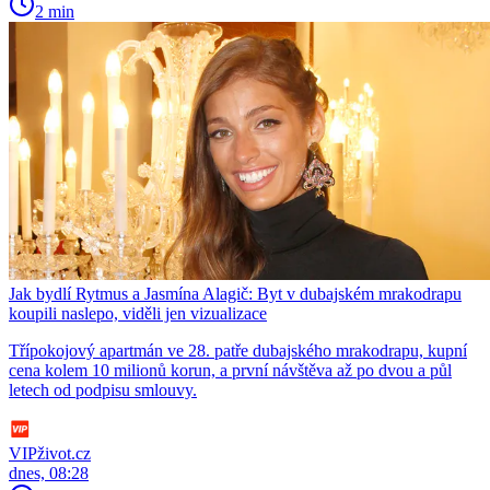
2 min
Jak bydlí Rytmus a Jasmína Alagič: Byt v dubajském mrakodrapu
koupili naslepo, viděli jen vizualizace
Třípokojový apartmán ve 28. patře dubajského mrakodrapu, kupní
cena kolem 10 milionů korun, a první návštěva až po dvou a půl
letech od podpisu smlouvy.
VIPživot.cz
dnes, 08:28