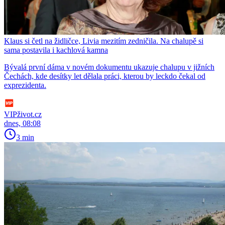
Klaus si četl na židličce, Livia mezitím zedničila. Na chalupě si
sama postavila i kachlová kamna
Bývalá první dáma v novém dokumentu ukazuje chalupu v jižních
Čechách, kde desítky let dělala práci, kterou by leckdo čekal od
exprezidenta.
VIPživot.cz
dnes, 08:08
3 min