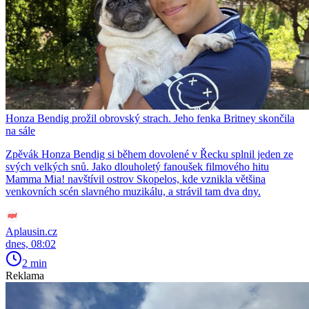
Honza Bendig prožil obrovský strach. Jeho fenka Britney skončila
na sále
Zpěvák Honza Bendig si během dovolené v Řecku splnil jeden ze
svých velkých snů. Jako dlouholetý fanoušek filmového hitu
Mamma Mia! navštívil ostrov Skopelos, kde vznikla většina
venkovních scén slavného muzikálu, a strávil tam dva dny.
Aplausin.cz
dnes, 08:02
2 min
Reklama