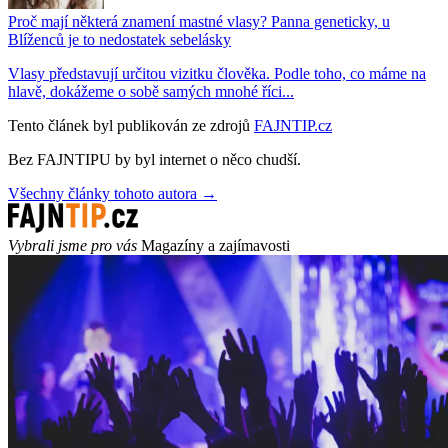
Proč mají některá znamení mastné vlasy? Panna geneticky, u
Blíženců je to nedostatek sebelásky
Vlasy představují určitou vizitku člověka. Podle toho, co máme na
hlavě, dokážeme o sobě samých mnohé říci...
Tento článek byl publikován ze zdrojů
FAJNTIP.cz
Bez FAJNTIPU by byl internet o něco chudší.
Všechny články tohoto autora →
Vybrali jsme pro vás
Magazíny a zajímavosti