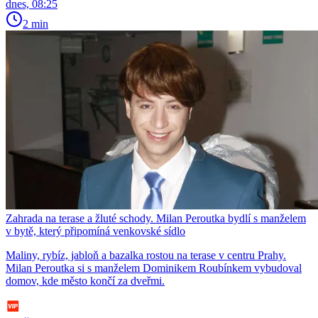
dnes, 08:25
2 min
Zahrada na terase a žluté schody. Milan Peroutka bydlí s manželem
v bytě, který připomíná venkovské sídlo
Maliny, rybíz, jabloň a bazalka rostou na terase v centru Prahy.
Milan Peroutka si s manželem Dominikem Roubínkem vybudoval
domov, kde město končí za dveřmi.