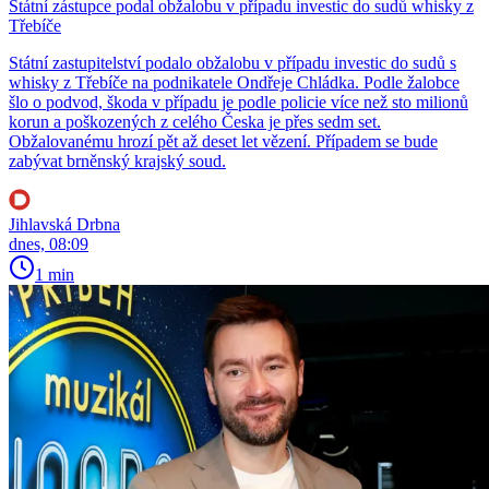
Státní zástupce podal obžalobu v případu investic do sudů whisky z
Třebíče
Státní zastupitelství podalo obžalobu v případu investic do sudů s
whisky z Třebíče na podnikatele Ondřeje Chládka. Podle žalobce
šlo o podvod, škoda v případu je podle policie více než sto milionů
korun a poškozených z celého Česka je přes sedm set.
Obžalovanému hrozí pět až deset let vězení. Případem se bude
zabývat brněnský krajský soud.
Jihlavská Drbna
dnes, 08:09
1 min