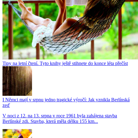
Tipy na letní čtení. Tyto knihy ještě stihnete do konce léta přečíst
I Němci mají v srpnu jedno tragické výročí: Jak vznikla Berlínská
zeď
V noci z 12. na 13. srpna v roce 1961 byla zahájena stavba
Berlínské zdi. Stavba, která měla délku 155 km...