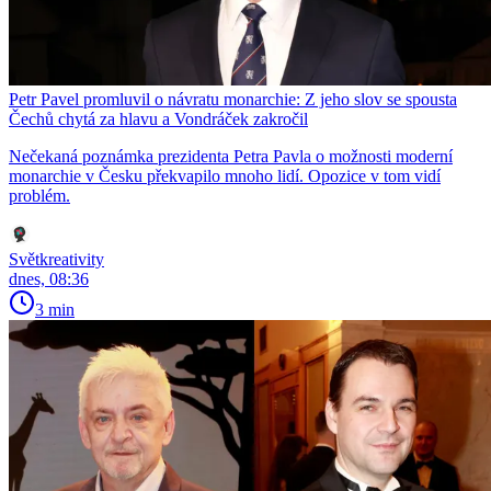
Petr Pavel promluvil o návratu monarchie: Z jeho slov se spousta
Čechů chytá za hlavu a Vondráček zakročil
Nečekaná poznámka prezidenta Petra Pavla o možnosti moderní
monarchie v Česku překvapilo mnoho lidí. Opozice v tom vidí
problém.
Světkreativity
dnes, 08:36
3 min