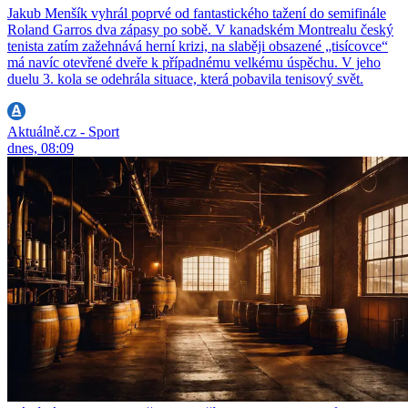
Jakub Menšík vyhrál poprvé od fantastického tažení do semifinále
Roland Garros dva zápasy po sobě. V kanadském Montrealu český
tenista zatím zažehnává herní krizi, na slaběji obsazené „tisícovce“
má navíc otevřené dveře k případnému velkému úspěchu. V jeho
duelu 3. kola se odehrála situace, která pobavila tenisový svět.
Aktuálně.cz - Sport
dnes, 08:09