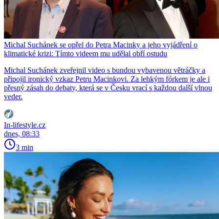
Michal Suchánek se opřel do Petra Macinky a jeho vyjádření o
klimatické krizi: Tímto videem mu udělal obří ostudu
Michal Suchánek zveřejnil video s bundou vybavenou větráčky a
připojil ironický vzkaz Petru Macinkovi. Za lehkým fórkem je ale i
přesný zásah do debaty, která se v Česku vrací s každou další vlnou
veder.
In-lifestyle.cz
dnes, 08:33
3 min