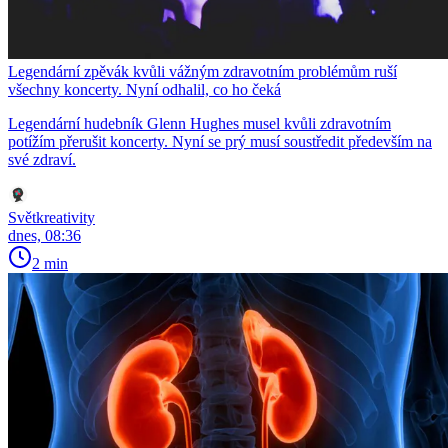
Legendární zpěvák kvůli vážným zdravotním problémům ruší
všechny koncerty. Nyní odhalil, co ho čeká
Legendární hudebník Glenn Hughes musel kvůli zdravotním
potížím přerušit koncerty. Nyní se prý musí soustředit především na
své zdraví.
Světkreativity
dnes, 08:36
2 min