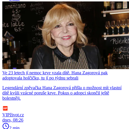
Ve 23 letech jí nemoc krve vzala dítě. Hana Zagorová pak
adoptovala holčičku, tu jí po týdnu sebrali
Legendární zpěvačka Hana Zagorová přišla o možnost mít vlastní
dítě kvůli vzácné poruše krve. Pokus o adopci skončil ještě
bolestněji.
VIPživot.cz
dnes, 08:26
2 min