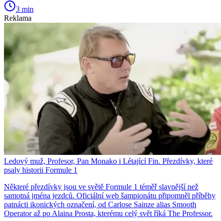
3 min
Reklama
Ledový muž, Profesor, Pan Monako i Létající Fin. Přezdívky, které
psaly historii Formule 1
Některé přezdívky jsou ve světě Formule 1 téměř slavnější než
samotná jména jezdců. Oficiální web šampionátu připomněl příběhy
patnácti ikonických označení, od Carlose Sainze alias Smooth
Operator až po Alaina Prosta, kterému celý svět říká The Professor.