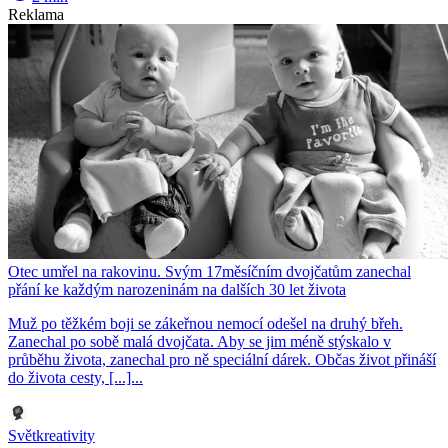
Reklama
Otec umřel na rakovinu. Svým 17měsíčním dvojčatům zanechal
přání ke každým narozeninám na dalších 30 let života
Muž po těžkém boji se zákeřnou nemocí odešel na druhý břeh.
Zanechal po sobě malá dvojčata. Aby se jim méně stýskalo v
průběhu života, zanechal pro ně speciální dárek. Občas život přináší
do života cesty, [...]...
Světkreativity