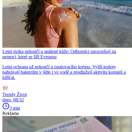
Letní rizika nekončí u spálené kůže: Odborníci upozorňují na
nemoci, které se šíří Evropou
Letní ochrana už nekončí u opalovacího krému. Vyšší teploty
nahrávají bakteriím v jídle i ve vodě a prodlužují aktivitu komárů a
klíšťat.
Trendy Život
dnes, 08:32
3 min
Reklama