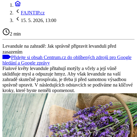
FAJNTIP.cz
15. 5. 2026, 13:00
2 min
Levandule na zahradě: Jak správně připravit levanduli před
zasazením
Přidejte si obsah Centrum.cz do oblíbených zdrojů pro Google
hledání a Google zprávy
Fialové květy levandule přitahují motýly a včely a její vůně
uklidňuje mysl a odpuzuje hmyz. Aby však levandule na vaší
zahradě skutečně prospívala, je třeba ji před samotnou výsadbou
správně upravit. V následujících odstavcích se podíváme na klíčové
kroky, které byste neměli opomenout.