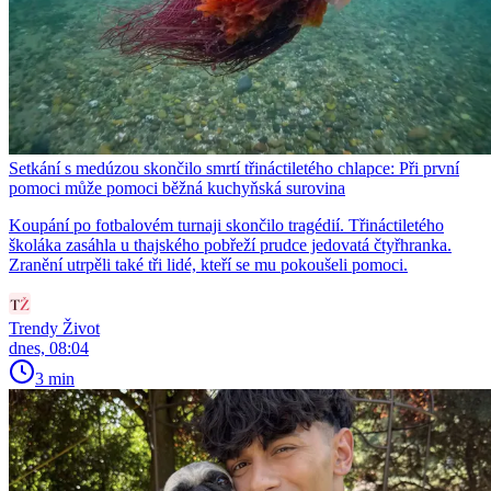
Setkání s medúzou skončilo smrtí třináctiletého chlapce: Při první
pomoci může pomoci běžná kuchyňská surovina
Koupání po fotbalovém turnaji skončilo tragédií. Třináctiletého
školáka zasáhla u thajského pobřeží prudce jedovatá čtyřhranka.
Zranění utrpěli také tři lidé, kteří se mu pokoušeli pomoci.
Trendy Život
dnes, 08:04
3 min