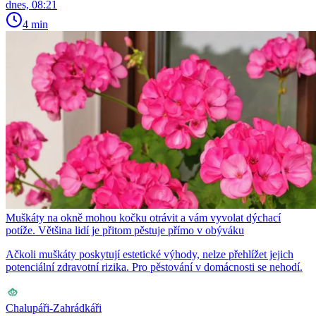
dnes, 08:21
4 min
Muškáty na okně mohou kočku otrávit a vám vyvolat dýchací
potíže. Většina lidí je přitom pěstuje přímo v obýváku
Ačkoli muškáty poskytují estetické výhody, nelze přehlížet jejich
potenciální zdravotní rizika. Pro pěstování v domácnosti se nehodí.
Chalupáři-Zahrádkáři