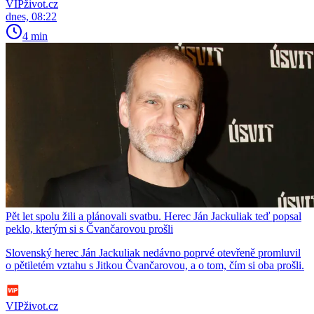
VIPživot.cz
dnes, 08:22
4 min
Pět let spolu žili a plánovali svatbu. Herec Ján Jackuliak teď popsal
peklo, kterým si s Čvančarovou prošli
Slovenský herec Ján Jackuliak nedávno poprvé otevřeně promluvil
o pětiletém vztahu s Jitkou Čvančarovou, a o tom, čím si oba prošli.
VIPživot.cz