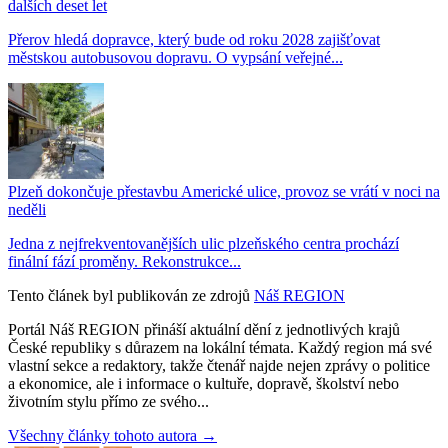
dalších deset let
Přerov hledá dopravce, který bude od roku 2028 zajišťovat
městskou autobusovou dopravu. O vypsání veřejné...
Plzeň dokončuje přestavbu Americké ulice, provoz se vrátí v noci na
neděli
Jedna z nejfrekventovanějších ulic plzeňského centra prochází
finální fází proměny. Rekonstrukce...
Tento článek byl publikován ze zdrojů
Náš REGION
Portál Náš REGION přináší aktuální dění z jednotlivých krajů
České republiky s důrazem na lokální témata. Každý region má své
vlastní sekce a redaktory, takže čtenář najde nejen zprávy o politice
a ekonomice, ale i informace o kultuře, dopravě, školství nebo
životním stylu přímo ze svého...
Všechny články tohoto autora →