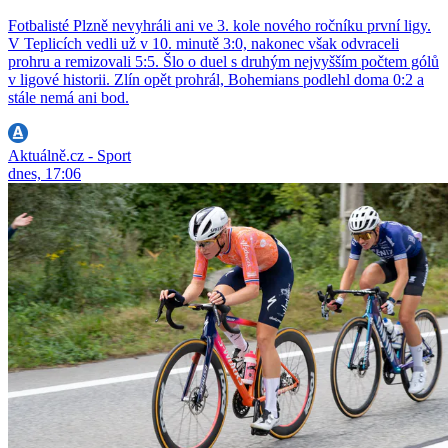
Fotbalisté Plzně nevyhráli ani ve 3. kole nového ročníku první ligy.
V Teplicích vedli už v 10. minutě 3:0, nakonec však odvraceli
prohru a remizovali 5:5. Šlo o duel s druhým nejvyšším počtem gólů
v ligové historii. Zlín opět prohrál, Bohemians podlehl doma 0:2 a
stále nemá ani bod.
Aktuálně.cz - Sport
dnes, 17:06