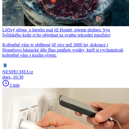
Léčivý glögg, o kterém psal již Homér, pijeme dodnes: Syn
švédského krále si ho objednal na svatbu rekordní množství
Kořeněné víno je oblíbené již více než 3000 let, dokonce i
Homérovo básnické dílo Ilias zmiňuje vojáky, kteří si vychutnávali
kořeněné víno s kozím sýrem.
NESPECHEJ.cz
dnes, 16:30
3 min