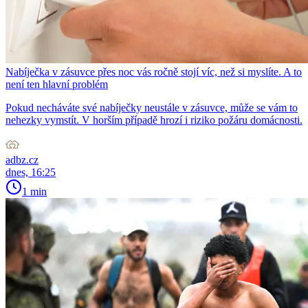
Nabíječka v zásuvce přes noc vás ročně stojí víc, než si myslíte. A to
není ten hlavní problém
Pokud necháváte své nabíječky neustále v zásuvce, může se vám to
nehezky vymstít. V horším případě hrozí i riziko požáru domácnosti.
adbz.cz
dnes, 16:25
1 min