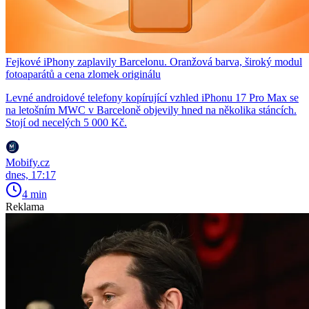
Fejkové iPhony zaplavily Barcelonu. Oranžová barva, široký modul
fotoaparátů a cena zlomek originálu
Levné androidové telefony kopírující vzhled iPhonu 17 Pro Max se
na letošním MWC v Barceloně objevily hned na několika stáncích.
Stojí od necelých 5 000 Kč.
Mobify.cz
dnes, 17:17
4 min
Reklama