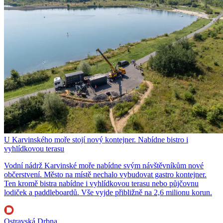
U Karvinského moře stojí nový kontejner. Nabídne bistro i
vyhlídkovou terasu
Vodní nádrž Karvinské moře nabídne svým návštěvníkům nové
občerstvení. Město na místě nechalo vybudovat gastro kontejner.
Ten kromě bistra nabídne i vyhlídkovou terasu nebo půjčovnu
lodiček a paddleboardů. Vše vyjde přibližně na 2,6 milionu korun.
Ostravská Drbna