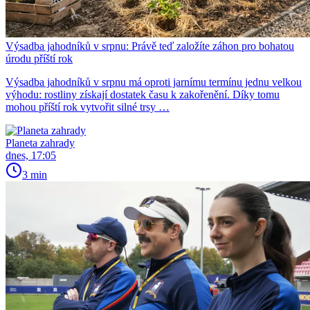
Výsadba jahodníků v srpnu: Právě teď založíte záhon pro bohatou
úrodu příští rok
Výsadba jahodníků v srpnu má oproti jarnímu termínu jednu velkou
výhodu: rostliny získají dostatek času k zakořenění. Díky tomu
mohou příští rok vytvořit silné trsy …
Planeta zahrady
dnes, 17:05
3 min