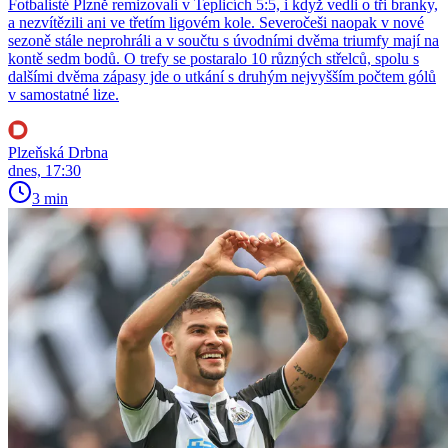
Fotbalisté Plzně remizovali v Teplicích 5:5, i když vedli o tři branky,
a nezvítězili ani ve třetím ligovém kole. Severočeši naopak v nové
sezoně stále neprohráli a v součtu s úvodními dvěma triumfy mají na
kontě sedm bodů. O trefy se postaralo 10 různých střelců, spolu s
dalšími dvěma zápasy jde o utkání s druhým nejvyšším počtem gólů
v samostatné lize.
Plzeňská Drbna
dnes, 17:30
3 min