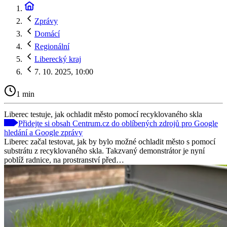
Zprávy
Domácí
Regionální
Liberecký kraj
7. 10. 2025, 10:00
1 min
Liberec testuje, jak ochladit město pomocí recyklovaného skla
Přidejte si obsah Centrum.cz do oblíbených zdrojů pro Google
hledání a Google zprávy
Liberec začal testovat, jak by bylo možné ochladit město s pomocí
substrátu z recyklovaného skla. Takzvaný demonstrátor je nyní
poblíž radnice, na prostranství před…