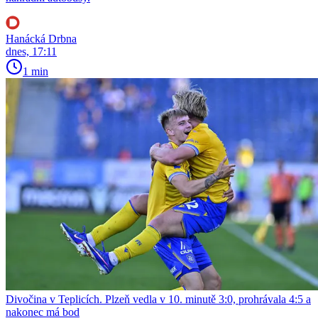
Hanácká Drbna
dnes, 17:11
1 min
Divočina v Teplicích. Plzeň vedla v 10. minutě 3:0, prohrávala 4:5 a
nakonec má bod