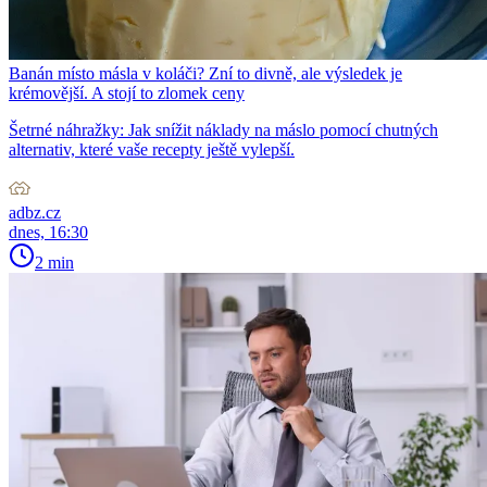
Banán místo másla v koláči? Zní to divně, ale výsledek je
krémovější. A stojí to zlomek ceny
Šetrné náhražky: Jak snížit náklady na máslo pomocí chutných
alternativ, které vaše recepty ještě vylepší.
adbz.cz
dnes, 16:30
2 min