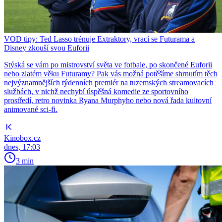
VOD tipy: Ted Lasso trénuje Extraktory, vrací se Futurama a
Disney zkouší svou Euforii
Stýská se vám po mistrovství světa ve fotbale, po skončené Euforii
nebo zlatém věku Futuramy? Pak vás možná potěšíme shrnutím těch
nejvýznamnějších týdenních premiér na tuzemských streamovacích
službách, v nichž nechybí úspěšná komedie ze sportovního
prostředí, retro novinka Ryana Murphyho nebo nová řada kultovní
animované sci-fi.
Kinobox.cz
dnes, 17:03
3 min