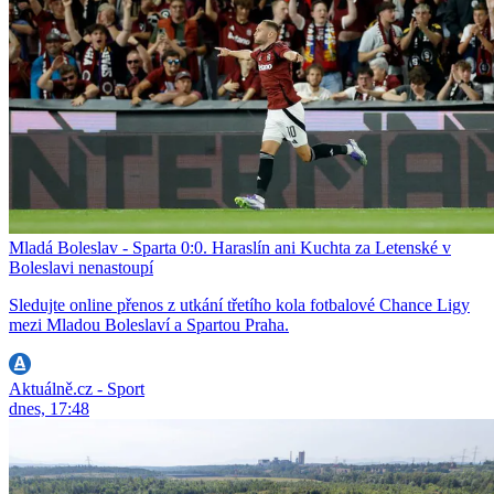
Mladá Boleslav - Sparta 0:0. Haraslín ani Kuchta za Letenské v
Boleslavi nenastoupí
Sledujte online přenos z utkání třetího kola fotbalové Chance Ligy
mezi Mladou Boleslaví a Spartou Praha.
Aktuálně.cz - Sport
dnes, 17:48