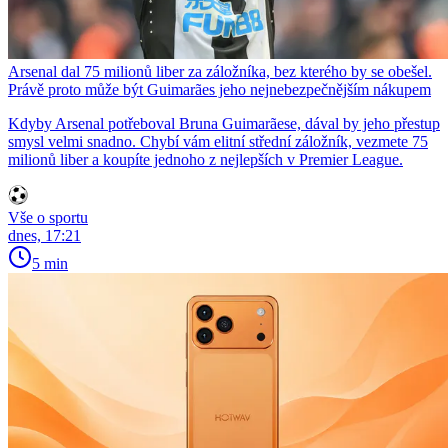
Arsenal dal 75 milionů liber za záložníka, bez kterého by se obešel.
Právě proto může být Guimarães jeho nejnebezpečnějším nákupem
Kdyby Arsenal potřeboval Bruna Guimarãese, dával by jeho přestup
smysl velmi snadno. Chybí vám elitní střední záložník, vezmete 75
milionů liber a koupíte jednoho z nejlepších v Premier League.
Vše o sportu
dnes, 17:21
5 min