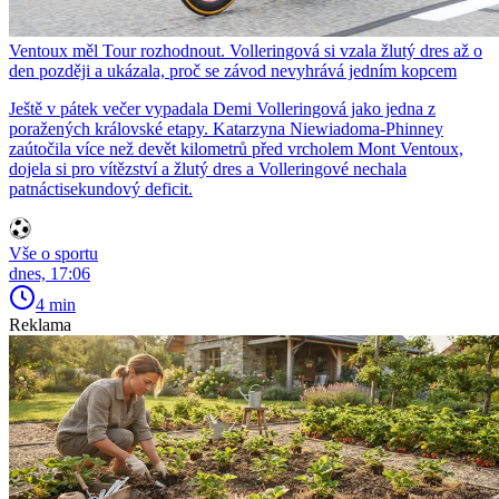
Ventoux měl Tour rozhodnout. Volleringová si vzala žlutý dres až o
den později a ukázala, proč se závod nevyhrává jedním kopcem
Ještě v pátek večer vypadala Demi Volleringová jako jedna z
poražených královské etapy. Katarzyna Niewiadoma-Phinney
zaútočila více než devět kilometrů před vrcholem Mont Ventoux,
dojela si pro vítězství a žlutý dres a Volleringové nechala
patnáctisekundový deficit.
Vše o sportu
dnes, 17:06
4 min
Reklama