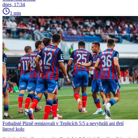
dnes, 17:34
1 min
Fotbalisté Plzně remizovali v Teplicích 5:5 a nevyhráli ani třetí
ligové kolo