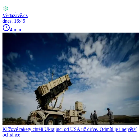
VědaŽivě.cz
dnes, 16:45
4 min
Klíčové rakety chtěli Ukrajinci od USA už dříve. Odmítl je i největší
ochránce