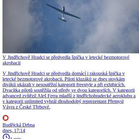
V Jindřichově Hradci se předvedla špička v letecké bezmotorové
akrobacii
V Jindřichově Hradci se předvedla domácí i rakouská špička v
letecké bezmotorové akrobacii. Piloti kluzáků se dnes stovkám
diváků ukázali v nesoutěžní kategorii freestyle a při exhibicích.
Dvacítka pilotů soutěžila od středy ve dvou kategoriích. V kategorii
advanced zvítězil Aleš Ferra mladší z jindřichohradecké aeroklubu a
v kategorii unlimited vyhrál dlouhodobý reprezentant Přemysl
Vávra z České Třebové.
Budějcká Drbna
dnes, 17:14