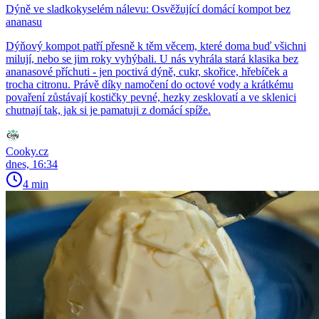
Dýně ve sladkokyselém nálevu: Osvěžující domácí kompot bez
ananasu
Dýňový kompot patří přesně k těm věcem, které doma buď všichni
milují, nebo se jim roky vyhýbali. U nás vyhrála stará klasika bez
ananasové příchuti - jen poctivá dýně, cukr, skořice, hřebíček a
trocha citronu. Právě díky namočení do octové vody a krátkému
povaření zůstávají kostičky pevné, hezky zesklovatí a ve sklenici
chutnají tak, jak si je pamatuji z domácí spíže.
Cooky.cz
dnes, 16:34
4 min