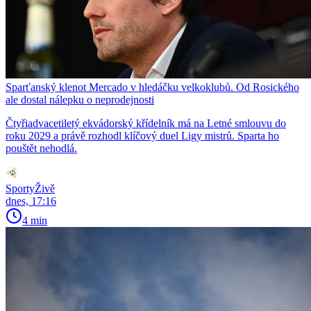
Sparťanský klenot Mercado v hledáčku velkoklubů. Od Rosického
ale dostal nálepku o neprodejnosti
Čtyřiadvacetiletý ekvádorský křídelník má na Letné smlouvu do
roku 2029 a právě rozhodl klíčový duel Ligy mistrů. Sparta ho
pouštět nehodlá.
SportyŽivě
dnes, 17:16
4 min