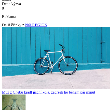
Denní
výzva
0
Reklama
Další články z
Náš REGION
Muž z Chebu kradl jízdní kola, zadrželi ho během pár minut