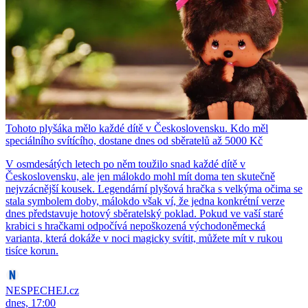
Tohoto plyšáka mělo každé dítě v Československu. Kdo měl
speciálního svítícího, dostane dnes od sběratelů až 5000 Kč
V osmdesátých letech po něm toužilo snad každé dítě v
Československu, ale jen málokdo mohl mít doma ten skutečně
nejvzácnější kousek. Legendární plyšová hračka s velkýma očima se
stala symbolem doby, málokdo však ví, že jedna konkrétní verze
dnes představuje hotový sběratelský poklad. Pokud ve vaší staré
krabici s hračkami odpočívá nepoškozená východoněmecká
varianta, která dokáže v noci magicky svítit, můžete mít v rukou
tisíce korun.
NESPECHEJ.cz
dnes, 17:00