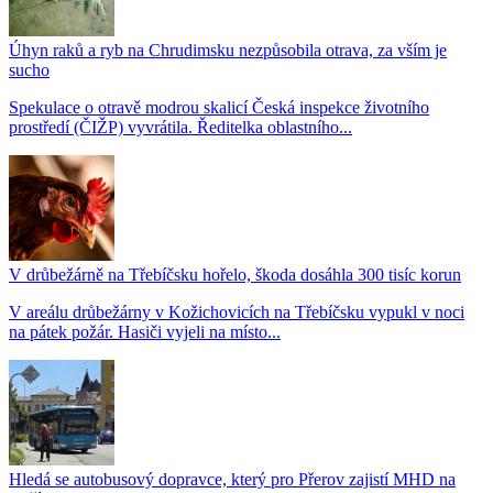
Úhyn raků a ryb na Chrudimsku nezpůsobila otrava, za vším je
sucho
Spekulace o otravě modrou skalicí Česká inspekce životního
prostředí (ČIŽP) vyvrátila. Ředitelka oblastního...
V drůbežárně na Třebíčsku hořelo, škoda dosáhla 300 tisíc korun
V areálu drůbežárny v Kožichovicích na Třebíčsku vypukl v noci
na pátek požár. Hasiči vyjeli na místo...
Hledá se autobusový dopravce, který pro Přerov zajistí MHD na