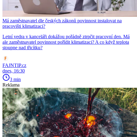
Má zaměstnavatel dle českých zákonů povinnost instalovat na
pracovišti klimatizaci?
Letní vedra v kanceláři dokážou pořádně ztrpčit pracovní den. Má
ale zaměstnavatel povinnost pořídit klimatizaci? A co když teplota
stoupne nad třicítku?
FAJNTIP.cz
dnes, 16:30
3 min
Reklama