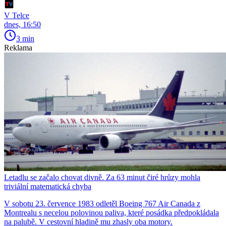
V Telce
dnes, 16:50
3 min
Reklama
Letadlu se začalo chovat divně. Za 63 minut čiré hrůzy mohla
triviální matematická chyba
V sobotu 23. července 1983 odletěl Boeing 767 Air Canada z
Montrealu s necelou polovinou paliva, které posádka předpokládala
na palubě. V cestovní hladině mu zhasly oba motory.