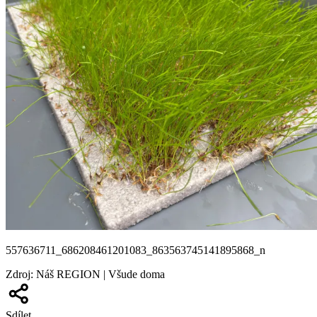
557636711_686208461201083_863563745141895868_n
Zdroj
:
Náš REGION | Všude doma
Sdílet