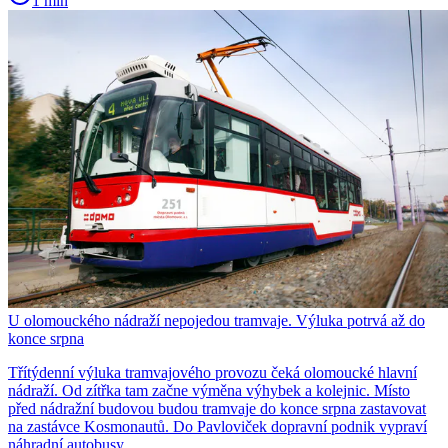
1 min
U olomouckého nádraží nepojedou tramvaje. Výluka potrvá až do
konce srpna
Třítýdenní výluka tramvajového provozu čeká olomoucké hlavní
nádraží. Od zítřka tam začne výměna výhybek a kolejnic. Místo
před nádražní budovou budou tramvaje do konce srpna zastavovat
na zastávce Kosmonautů. Do Pavloviček dopravní podnik vypraví
náhradní autobusy.