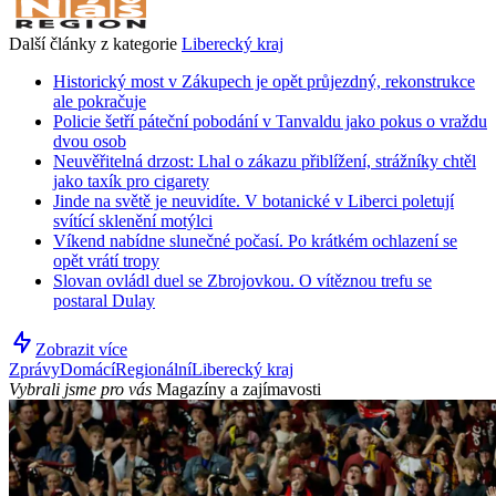
Další články z kategorie
Liberecký kraj
Historický most v Zákupech je opět průjezdný, rekonstrukce
ale pokračuje
Policie šetří páteční pobodání v Tanvaldu jako pokus o vraždu
dvou osob
Neuvěřitelná drzost: Lhal o zákazu přiblížení, strážníky chtěl
jako taxík pro cigarety
Jinde na světě je neuvidíte. V botanické v Liberci poletují
svítící sklenění motýlci
Víkend nabídne slunečné počasí. Po krátkém ochlazení se
opět vrátí tropy
Slovan ovládl duel se Zbrojovkou. O vítěznou trefu se
postaral Dulay
Zobrazit více
Zprávy
Domácí
Regionální
Liberecký kraj
Vybrali jsme pro vás
Magazíny a zajímavosti