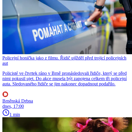
Policejní honička jako z filmu. Řidič ujížděl před trojicí policejních
aut
Policisté ve čtvrtek ráno v Brně pronásledovali řidiče, který se před
nimi pokusil ujet. Do akce musela být zapojena celkem tři policejní
auta. Sledovaného řidiče se jim nakonec dopadnout podařilo.
Brněnská Drbna
dnes, 17:00
1 min