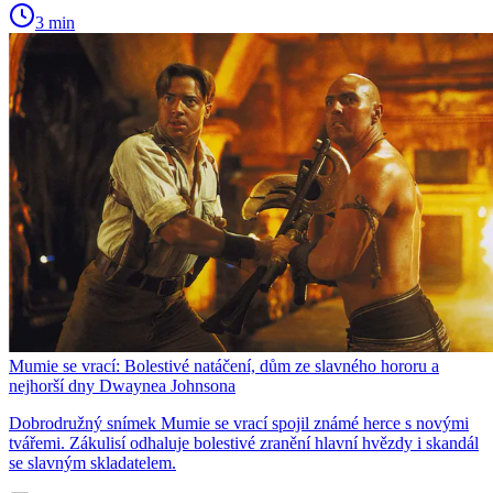
3 min
Mumie se vrací: Bolestivé natáčení, dům ze slavného hororu a
nejhorší dny Dwaynea Johnsona
Dobrodružný snímek Mumie se vrací spojil známé herce s novými
tvářemi. Zákulisí odhaluje bolestivé zranění hlavní hvězdy i skandál
se slavným skladatelem.