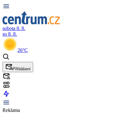
sobota 8. 8.
so 8. 8.
26°C
Přihlášení
Reklama