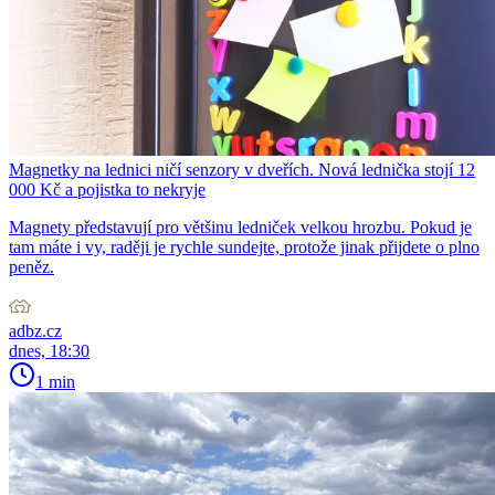
Magnetky na lednici ničí senzory v dveřích. Nová lednička stojí 12
000 Kč a pojistka to nekryje
Magnety představují pro většinu ledniček velkou hrozbu. Pokud je
tam máte i vy, raději je rychle sundejte, protože jinak přijdete o plno
peněz.
adbz.cz
dnes, 18:30
1 min