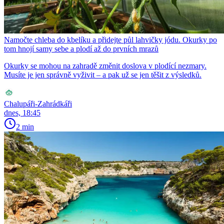
Namočte chleba do kbelíku a přidejte půl lahvičky jódu. Okurky po
tom hnojí samy sebe a plodí až do prvních mrazů
Okurky se mohou na zahradě změnit doslova v plodící nezmary.
Musíte je jen správně vyživit – a pak už se jen těšit z výsledků.
Chalupáři-Zahrádkáři
dnes, 18:45
2 min