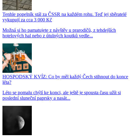
Tenhle popelník stál za ČSSR na každém rohu. Teď jej sběratelé
vykupují za cca 3 000 Kč
Možná si ho pamatujete z návštěv u prarodičů, z tehdejších
hotelových hal nebo z útulných koutků vedle...
HOSPODSKÝ KVÍZ: Co by měl každý Čech stihnout do konce
léta?
Léto se pomalu chýlí ke konci, ale ještě je spousta času užít si
poslední sluneční paprsky a nasát...