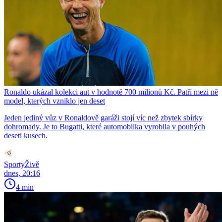
Ronaldo ukázal kolekci aut v hodnotě 700 milionů Kč. Patří mezi ně
model, kterých vzniklo jen deset
Jeden jediný vůz v Ronaldově garáži stojí víc než zbytek sbírky
dohromady. Je to Bugatti, které automobilka vyrobila v pouhých
deseti kusech.
SportyŽivě
dnes, 20:16
4 min