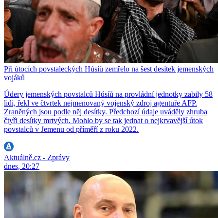
Při útocích povstaleckých Húsíů zemřelo na šest desítek jemenských
vojáků
Údery jemenských povstalců Húsíů na provládní jednotky zabily 58
lidí, řekl ve čtvrtek nejmenovaný vojenský zdroj agentuře AFP.
Zraněných jsou podle něj desítky. Předchozí údaje uváděly zhruba
čtyři desítky mrtvých. Mohlo by se tak jednat o nejkrvavější útok
povstalců v Jemenu od příměří z roku 2022.
Aktuálně.cz - Zprávy
dnes, 20:27