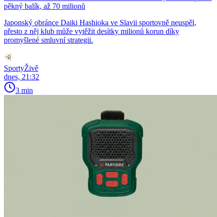
pěkný balík, až 70 milionů
Japonský obránce Daiki Hashioka ve Slavii sportovně neuspěl,
přesto z něj klub může vytěžit desítky milionů korun díky
promyšlené smluvní strategii.
SportyŽivě
dnes, 21:32
3 min