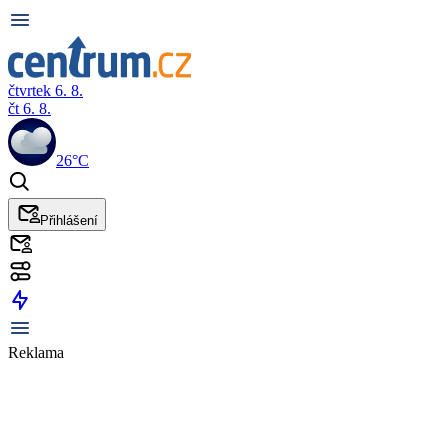
čtvrtek 6. 8.
čt 6. 8.
26°C
Přihlášení
Reklama