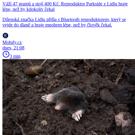
Váží 47 gramů a stojí 400 Kč. Reproduktor Parkside z Lidlu hraje
lépe, než by kdokoliv čekal
Dílenská značka Lidlu přišla s Bluetooth reproduktorem, který se
vejde do dlaně a hraje mnohem lépe, než by člověk čekal.
Mobify.cz
dnes, 21:08
3 min