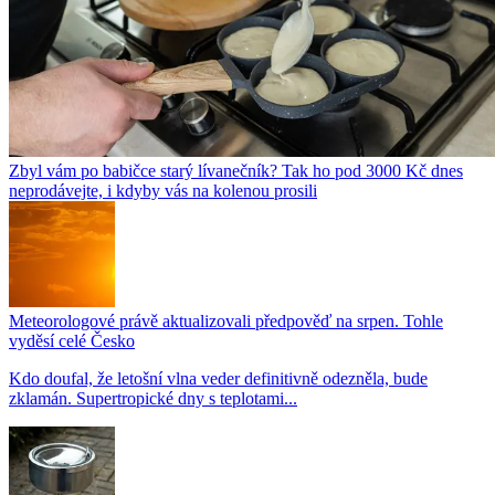
Zbyl vám po babičce starý lívanečník? Tak ho pod 3000 Kč dnes
neprodávejte, i kdyby vás na kolenou prosili
Meteorologové právě aktualizovali předpověď na srpen. Tohle
vyděsí celé Česko
Kdo doufal, že letošní vlna veder definitivně odezněla, bude
zklamán. Supertropické dny s teplotami...