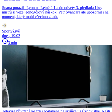
Sparta porazila Lyon na Letné 2:1 a do odvety 3. předkola Ligy
mistrů si veze jednogólový náskok. Petr Švancara ale upozornil i na
moment, který mohl všechno zhatit.
SportyŽivě
dnes, 19:03
3 min
Televize přivrtaná ke zdi i postavená na skříňce už Čechy štve. Našli