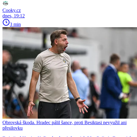
Cooky.cz
dnes, 19:12
3 min
Obrovská škoda. Hradec pálil šance, proti Besiktasi nevyužil ani
přesilovku