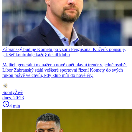
Zábranský buduje Kometu po vzoru Fergusona. Kučeřík popisuje,
jak šéf kontroluje každý detail klubu
Majitel, generální manažer a nově opět hlavní trenér v jedné osobě.
Libor Zábranský stáhl veškeré sportovní řízení Komety do svých
rukou právě ve chvíli, kdy klub míří do nové éry.
SportyŽivě
dnes, 20:23
4 min