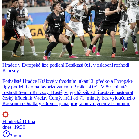
Hradec v Evropské lize podlehl Besiktasi 0:1, v oslabení rozhodl
Kilicsoy
Fotbalisté Hradce Králové v úvodním utkání 3. předkola Evropské
ligy podlehli doma favorizovanému Besiktasi 0:1. V 80. minutě
rozhodl Semih Kilicsoy. Hosté, v jejichž základní sestavě nastoupil
český křídelník Václav Černý, hráli od 71. minuty bez vyloučeného
Kassouma Ouattary. Odveta je na programu za týden v Istanbulu.
Hradecká Drbna
dnes, 19:30
2 min