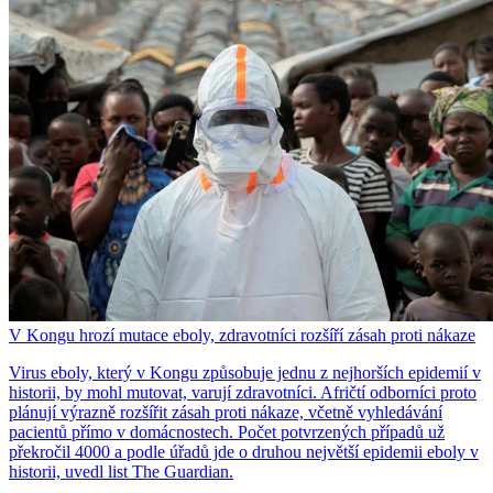
V Kongu hrozí mutace eboly, zdravotníci rozšíří zásah proti nákaze
Virus eboly, který v Kongu způsobuje jednu z nejhorších epidemií v
historii, by mohl mutovat, varují zdravotníci. Afričtí odborníci proto
plánují výrazně rozšířit zásah proti nákaze, včetně vyhledávání
pacientů přímo v domácnostech. Počet potvrzených případů už
překročil 4000 a podle úřadů jde o druhou největší epidemii eboly v
historii, uvedl list The Guardian.