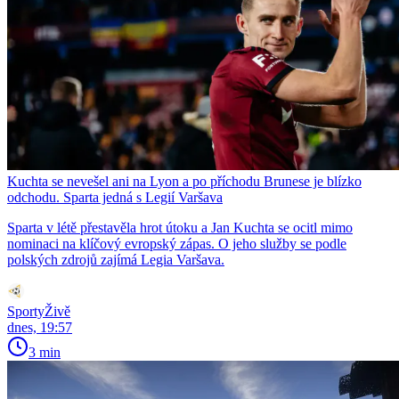
Kuchta se nevešel ani na Lyon a po příchodu Brunese je blízko
odchodu. Sparta jedná s Legií Varšava
Sparta v létě přestavěla hrot útoku a Jan Kuchta se ocitl mimo
nominaci na klíčový evropský zápas. O jeho služby se podle
polských zdrojů zajímá Legia Varšava.
SportyŽivě
dnes, 19:57
3 min