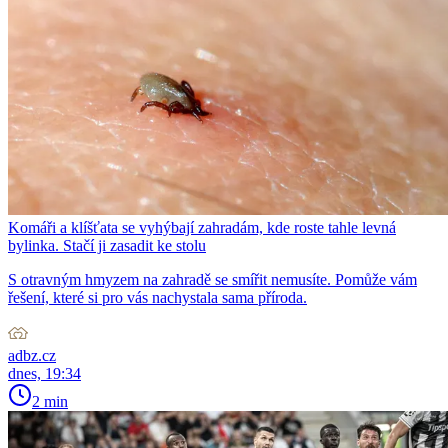
Komáři a klíšťata se vyhýbají zahradám, kde roste tahle levná
bylinka. Stačí ji zasadit ke stolu
S otravným hmyzem na zahradě se smířit nemusíte. Pomůže vám
řešení, které si pro vás nachystala sama příroda.
adbz.cz
dnes, 19:34
2 min