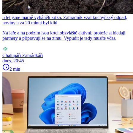
5 let jsme marně vyháněli krtka. Zahradník vzal kuchyňský odpad,
noviny a za 20 minut byl klid
Na jaře a na podzim jsou krtci obzvláště aktivní, protože si hledají
partnery a připravují se na zimu. Vypudit je tedy musíte včas.
Chalupáři-Zahrádkáři
dnes, 20:45
2 min