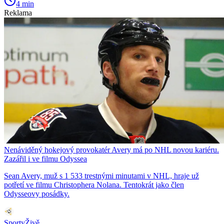
4 min
Reklama
Nenáviděný hokejový provokatér Avery má po NHL novou kariéru.
Zazářil i ve filmu Odyssea
Sean Avery, muž s 1 533 trestnými minutami v NHL, hraje už
potřetí ve filmu Christophera Nolana. Tentokrát jako člen
Odysseovy posádky.
SportyŽivě