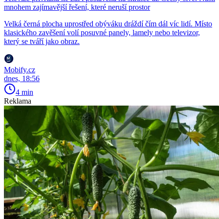
mnohem zajímavější řešení, které neruší prostor
Velká černá plocha uprostřed obýváku dráždí čím dál víc lidí. Místo
klasického zavěšení volí posuvné panely, lamely nebo televizor,
který se tváří jako obraz.
Mobify.cz
dnes, 18:56
4 min
Reklama