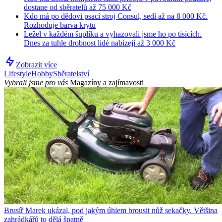
dostane od sběratelů až 75 000 Kč
Kdo má po dědovi psací stroj Consul, sedí až na 8 000 Kč.
Rozhoduje barva krytu
Ležel v každém šuplíku a vyhazovali jsme ho po tisících.
Dnes za tuhle drobnost lidé nabízejí až 3 000 Kč
Zobrazit více
Lifestyle
Hobby
Sběratelství
Vybrali jsme pro vás
Magazíny a zajímavosti
Brusíř Marek ukázal, pod jakým úhlem brousit nůž sekačky. Většina
zahrádkářů to dělá špatně