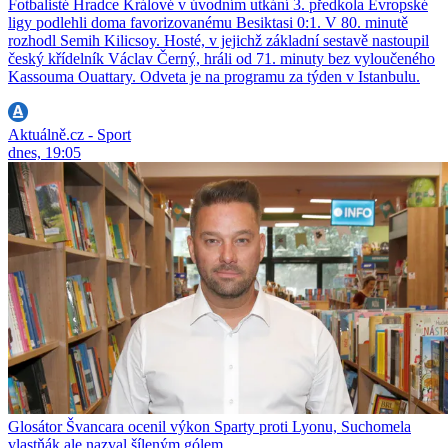
Fotbalisté Hradce Králové v úvodním utkání 3. předkola Evropské
ligy podlehli doma favorizovanému Besiktasi 0:1. V 80. minutě
rozhodl Semih Kilicsoy. Hosté, v jejichž základní sestavě nastoupil
český křídelník Václav Černý, hráli od 71. minuty bez vyloučeného
Kassouma Ouattary. Odveta je na programu za týden v Istanbulu.
Aktuálně.cz - Sport
dnes, 19:05
Glosátor Švancara ocenil výkon Sparty proti Lyonu, Suchomela
vlastňák ale nazval šíleným gólem