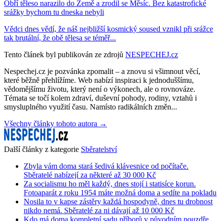
Obří těleso narazilo do Země a zrodil se Měsíc. Bez katastrofické
srážky bychom tu dneska nebyli
Vědci dnes vědí, že náš nejbližší kosmický soused vznikl při srážce
tak brutální, že obě tělesa se téměř...
Tento článek byl publikován ze zdrojů
NESPECHEJ.cz
Nespechej.cz je pozvánka zpomalit – a znovu si všimnout věcí,
které běžně přehlížíme. Web nabízí inspiraci k jednoduššímu,
vědomějšímu životu, který není o výkonech, ale o rovnováze.
Témata se točí kolem zdraví, duševní pohody, rodiny, vztahů i
smysluplného využití času. Namísto radikálních změn...
Všechny články tohoto autora →
Další články z kategorie
Sběratelství
Zbyla vám doma stará šedivá klávesnice od počítače.
Sběratelé nabízejí za některé až 30 000 Kč
Za socialismu ho měl každý, dnes stojí i statisíce korun.
Fotoaparát z roku 1954 máte možná doma a sedíte na pokladu
Nosila to v kapse zástěry každá hospodyně, dnes tu drobnost
nikdo nemá. Sběratelé za ni dávají až 10 000 Kč
Kdo má doma kompletní sadu příborů v původním pouzdře,