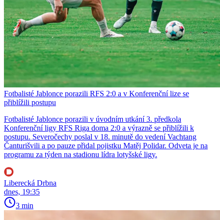
Fotbalisté Jablonce porazili RFS 2:0 a v Konferenční lize se
přiblížili postupu
Fotbalisté Jablonce porazili v úvodním utkání 3. předkola
Konferenční ligy RFS Riga doma 2:0 a výrazně se přiblížili k
postupu. Severočechy poslal v 18. minutě do vedení Vachtang
Čanturišvili a po pauze přidal pojistku Matěj Polidar. Odveta je na
programu za týden na stadionu lídra lotyšské ligy.
Liberecká Drbna
dnes, 19:35
3 min