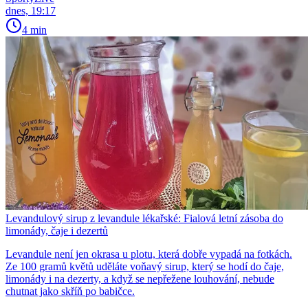
dnes, 19:17
4 min
Levandulový sirup z levandule lékařské: Fialová letní zásoba do
limonády, čaje i dezertů
Levandule není jen okrasa u plotu, která dobře vypadá na fotkách.
Ze 100 gramů květů uděláte voňavý sirup, který se hodí do čaje,
limonády i na dezerty, a když se nepřežene louhování, nebude
chutnat jako skříň po babičce.