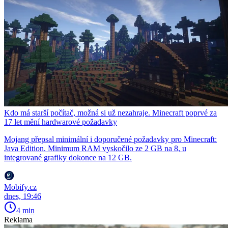
Kdo má starší počítač, možná si už nezahraje. Minecraft poprvé za
17 let mění hardwarové požadavky
Mojang přepsal minimální i doporučené požadavky pro Minecraft:
Java Edition. Minimum RAM vyskočilo ze 2 GB na 8, u
integrované grafiky dokonce na 12 GB.
Mobify.cz
dnes, 19:46
4 min
Reklama