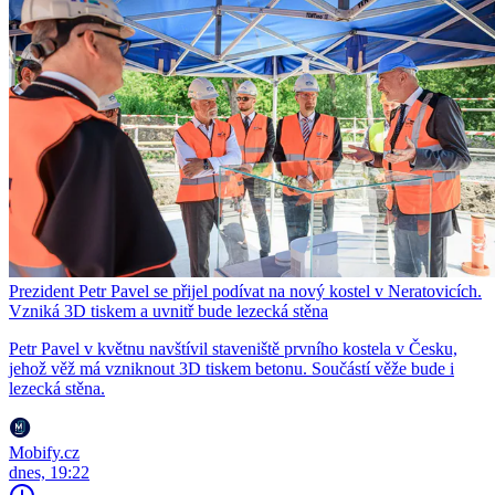
Prezident Petr Pavel se přijel podívat na nový kostel v Neratovicích.
Vzniká 3D tiskem a uvnitř bude lezecká stěna
Petr Pavel v květnu navštívil staveniště prvního kostela v Česku,
jehož věž má vzniknout 3D tiskem betonu. Součástí věže bude i
lezecká stěna.
Mobify.cz
dnes, 19:22