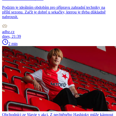
Podzim je ideálním obdobím pro přípravu zahradní techniky na
příští sezonu. Začít je dobré u sekačky, kterou je třeba důkladně
nabrousit.
adbz.cz
dnes, 21:39
2 min
Obchodníci ze Slavie v akci. Z nechtěného Hashioky může kápnout