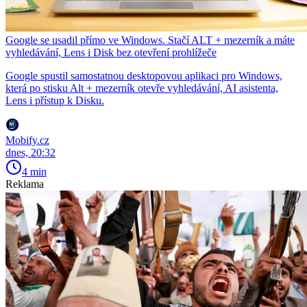
Google se usadil přímo ve Windows. Stačí ALT + mezerník a máte
vyhledávání, Lens i Disk bez otevření prohlížeče
Google spustil samostatnou desktopovou aplikaci pro Windows,
která po stisku Alt + mezerník otevře vyhledávání, AI asistenta,
Lens i přístup k Disku.
Mobify.cz
dnes, 20:32
4 min
Reklama