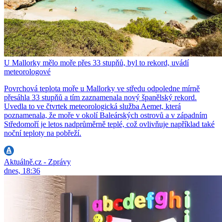
U Mallorky mělo moře přes 33 stupňů, byl to rekord, uvádí
meteorologové
Povrchová teplota moře u Mallorky ve středu odpoledne mírně
přesáhla 33 stupňů a tím zaznamenala nový španělský rekord.
Uvedla to ve čtvrtek meteorologická služba Aemet, která
poznamenala, že moře v okolí Baleárských ostrovů a v západním
Středomoří je letos nadprůměrně teplé, což ovlivňuje například také
noční teploty na pobřeží.
Aktuálně.cz - Zprávy
dnes, 18:36