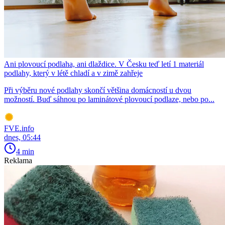
Ani plovoucí podlaha, ani dlaždice. V Česku teď letí 1 materiál
podlahy, který v létě chladí a v zimě zahřeje
Při výběru nové podlahy skončí většina domácností u dvou
možností. Buď sáhnou po laminátové plovoucí podlaze, nebo po...
FVE.info
dnes, 05:44
4 min
Reklama