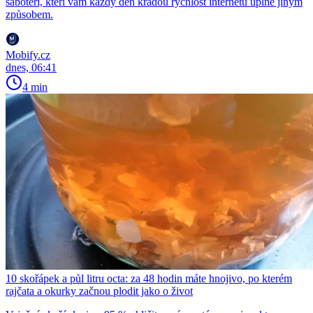
sabotéři, kteří vám každý den kradou rychlost internetu úplně jiným
způsobem.
Mobify.cz
dnes, 06:41
4 min
10 skořápek a půl litru octa: za 48 hodin máte hnojivo, po kterém
rajčata a okurky začnou plodit jako o život