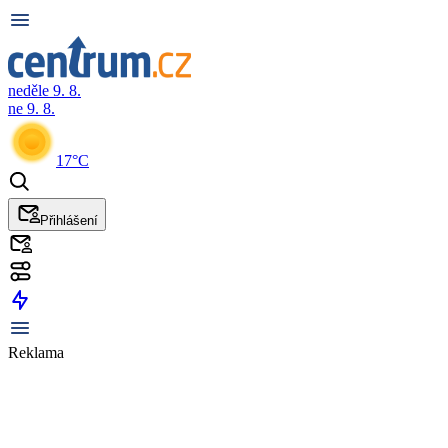
neděle 9. 8.
ne 9. 8.
17°C
Přihlášení
Reklama