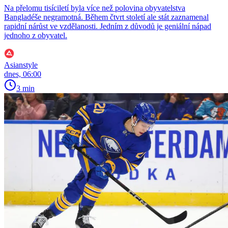
Na přelomu tisíciletí byla více než polovina obyvatelstva
Bangladéše negramotná. Během čtvrt století ale stát zaznamenal
rapidní nárůst ve vzdělanosti. Jedním z důvodů je geniální nápad
jednoho z obyvatel.
Asianstyle
dnes, 06:00
3 min