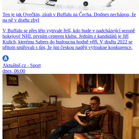
Ten je jak Ovečkin, zírali v Buffalu na Čecha. Dodnes nechápou, že
na ně v draftu zbyl
V Buffalu se přes léto vytrvale řeší, kdo bude v nadcházející sezoně
hokejové NHL prvním centrem klubu. Jedním z kandidátů je Jiří
Kulich, kterému Sabres do budoucna hodně věří. V draftu 2022 se
přitom smiřovali s tím, že jim českou naději vyfoukne konkurence.
Aktuálně.cz - Sport
dnes, 06:00