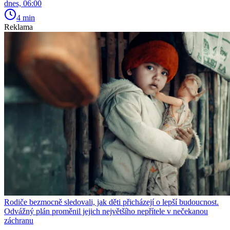
dnes, 06:00
4 min
Reklama
Rodiče bezmocně sledovali, jak děti přicházejí o lepší budoucnost.
Odvážný plán proměnil jejich největšího nepřítele v nečekanou
záchranu