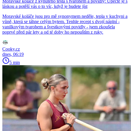
Moravské koláče z kynutého těsta s tvarohem a povidly: Upečte je s
láskou a potěší vás o to víc, když je budete jíst
Moravské koláče jsou pro mě synonymem neděle, tepla v kuchyni a
vůně, která se táhne celým bytem. Tenhle recept s dvojí náplní -
vanilkovým tvarohem a švestkovými povidly - jsem zkoušela
poprvé před pár lety a od té doby ho nepouštím z ruky.
Cooky.cz
dnes, 06:19
5 min