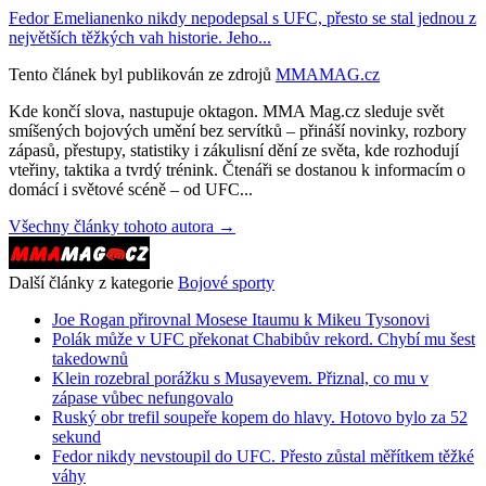
Fedor Emelianenko nikdy nepodepsal s UFC, přesto se stal jednou z
největších těžkých vah historie. Jeho...
Tento článek byl publikován ze zdrojů
MMAMAG.cz
Kde končí slova, nastupuje oktagon. MMA Mag.cz sleduje svět
smíšených bojových umění bez servítků – přináší novinky, rozbory
zápasů, přestupy, statistiky i zákulisní dění ze světa, kde rozhodují
vteřiny, taktika a tvrdý trénink. Čtenáři se dostanou k informacím o
domácí i světové scéně – od UFC...
Všechny články tohoto autora →
Další články z kategorie
Bojové sporty
Joe Rogan přirovnal Mosese Itaumu k Mikeu Tysonovi
Polák může v UFC překonat Chabibův rekord. Chybí mu šest
takedownů
Klein rozebral porážku s Musayevem. Přiznal, co mu v
zápase vůbec nefungovalo
Ruský obr trefil soupeře kopem do hlavy. Hotovo bylo za 52
sekund
Fedor nikdy nevstoupil do UFC. Přesto zůstal měřítkem těžké
váhy