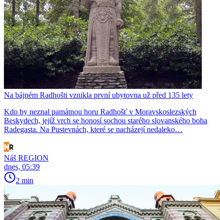
Na bájném Radhošti vznikla první ubytovna už před 135 lety
Kdo by neznal památnou horu Radhošť v Moravskoslezských
Beskydech, jejíž vrch se honosí sochou starého slovanského boha
Radegasta. Na Pustevnách, které se nacházejí nedaleko…
Náš REGION
dnes, 05:39
2 min