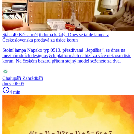
Stála 40 Kčs a měl ji doma každý. Dnes se tahle lampa z
Československa prodává za tisíce korun
Stolní lampa Napako typ 0513, přezdívaná „Jeptiška“, se dnes na
mezinárodních designových platformách nabízí za více než osm tisíc
korun. Na českém bazaru přitom stejný model seženete za dva.
Chalupáři-Zahrádkáři
dnes, 06:05
4 min