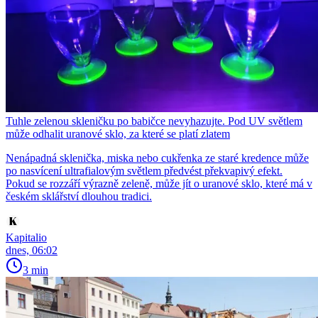
Tuhle zelenou skleničku po babičce nevyhazujte. Pod UV světlem
může odhalit uranové sklo, za které se platí zlatem
Nenápadná sklenička, miska nebo cukřenka ze staré kredence může
po nasvícení ultrafialovým světlem předvést překvapivý efekt.
Pokud se rozzáří výrazně zeleně, může jít o uranové sklo, které má v
českém sklářství dlouhou tradici.
Kapitalio
dnes, 06:02
3 min