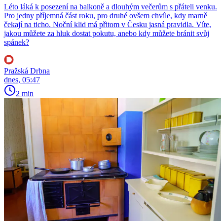
Léto láká k posezení na balkoně a dlouhým večerům s přáteli venku.
Pro jedny příjemná část roku, pro druhé ovšem chvíle, kdy marně
čekají na ticho. Noční klid má přitom v Česku jasná pravidla. Víte,
jakou můžete za hluk dostat pokutu, anebo kdy můžete bránit svůj
spánek?
Pražská Drbna
dnes, 05:47
2 min