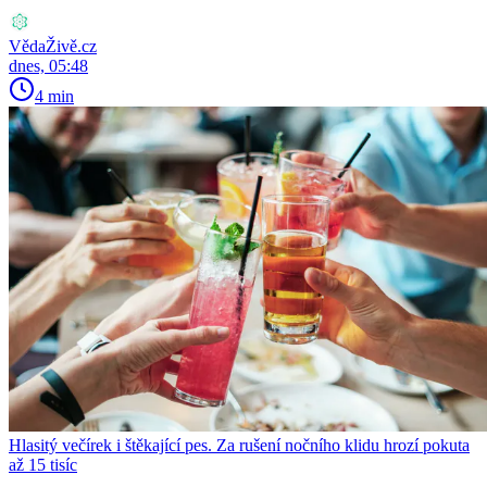
VědaŽivě.cz
dnes, 05:48
4 min
Hlasitý večírek i štěkající pes. Za rušení nočního klidu hrozí pokuta
až 15 tisíc