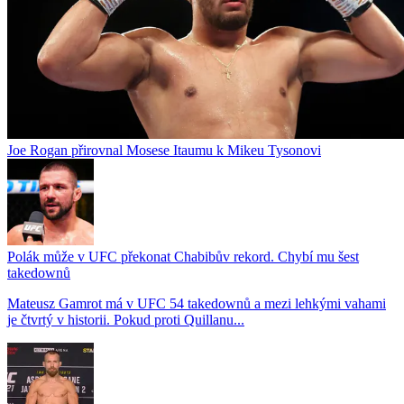
Joe Rogan přirovnal Mosese Itaumu k Mikeu Tysonovi
Polák může v UFC překonat Chabibův rekord. Chybí mu šest
takedownů
Mateusz Gamrot má v UFC 54 takedownů a mezi lehkými vahami
je čtvrtý v historii. Pokud proti Quillanu...