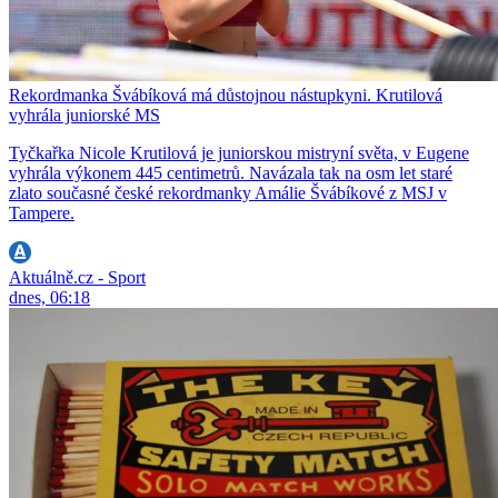
Rekordmanka Švábíková má důstojnou nástupkyni. Krutilová
vyhrála juniorské MS
Tyčkařka Nicole Krutilová je juniorskou mistryní světa, v Eugene
vyhrála výkonem 445 centimetrů. Navázala tak na osm let staré
zlato současné české rekordmanky Amálie Švábíkové z MSJ v
Tampere.
Aktuálně.cz - Sport
dnes, 06:18