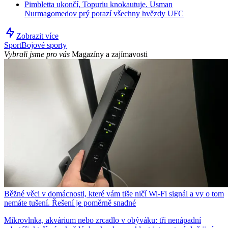
Pimbletta ukončí, Topuriu knokautuje. Usman
Nurmagomedov prý porazí všechny hvězdy UFC
Zobrazit více
Sport
Bojové sporty
Vybrali jsme pro vás
Magazíny a zajímavosti
Běžné věci v domácnosti, které vám tiše ničí Wi-Fi signál a vy o tom
nemáte tušení. Řešení je poměrně snadné
Mikrovlnka, akvárium nebo zrcadlo v obýváku: tři nenápadní