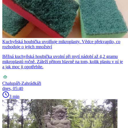
Kuchyňská houbička uvolňuje mikroplasty. Vědce překvapilo, co
rozhoduje o jejich množství
Běžná kuchyňská houbička uvolní při mytí nádobí až 4,2 gramu
mikroplastů ročně. Záleží přitom hlavně na tom, kolik plastu v ní je
a jak moc ji opotřebíte.
Chalupáři-Zahrádkáři
dnes, 05:40
3 min