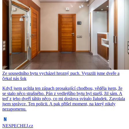
Ze sousedního bytu vycházel hrozný puch. Vyrazili jsme dveře a
čekal nás šok
Když jsem ucítila ten zápach prosakující chodbou, věděla jsem, že
se stalo něco strašného. Pán z vedlejšího bytu byl starší, žil sám. A
teď z jeho dveří táhlo něco, co mi doslova svíralo žaludek. Zavolala
jsem správce. Ten policii. A pak přišel moment, na který nikdy
nezapomenu.
NESPECHEJ.cz