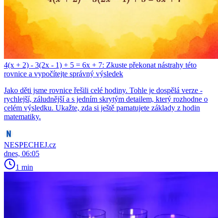
4(x + 2) - 3(2x - 1) + 5 = 6x + 7: Zkuste překonat nástrahy této
rovnice a vypočítejte správný výsledek
Jako děti jsme rovnice řešili celé hodiny. Tohle je dospělá verze -
rychlejší, záludnější a s jedním skrytým detailem, který rozhodne o
celém výsledku. Ukažte, zda si ještě pamatujete základy z hodin
matematiky.
NESPECHEJ.cz
dnes, 06:05
1 min