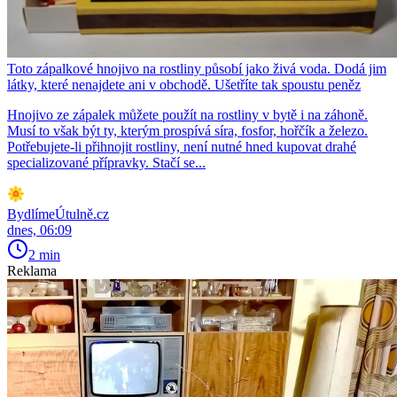
Toto zápalkové hnojivo na rostliny působí jako živá voda. Dodá jim
látky, které nenajdete ani v obchodě. Ušetříte tak spoustu peněz
Hnojivo ze zápalek můžete použít na rostliny v bytě i na záhoně.
Musí to však být ty, kterým prospívá síra, fosfor, hořčík a železo.
Potřebujete-li přihnojit rostliny, není nutné hned kupovat drahé
specializované přípravky. Stačí se...
BydlímeÚtulně.cz
dnes, 06:09
2 min
Reklama