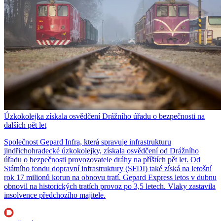
Úzkokolejka získala osvědčení Drážního úřadu o bezpečnosti na
dalších pět let
Společnost Gepard Infra, která spravuje infrastrukturu
jindřichohradecké úzkokolejky, získala osvědčení od Drážního
úřadu o bezpečnosti provozovatele dráhy na příštích pět let. Od
Státního fondu dopravní infrastruktury (SFDI) také získá na letošní
rok 17 milionů korun na obnovu tratí. Gepard Express letos v dubnu
obnovil na historických tratích provoz po 3,5 letech. Vlaky zastavila
insolvence předchozího majitele.