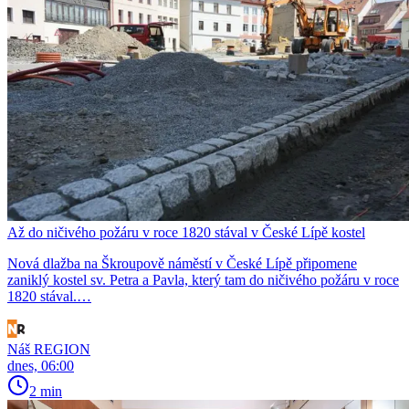
Až do ničivého požáru v roce 1820 stával v České Lípě kostel
Nová dlažba na Škroupově náměstí v České Lípě připomene
zaniklý kostel sv. Petra a Pavla, který tam do ničivého požáru v roce
1820 stával.…
Náš REGION
dnes, 06:00
2 min