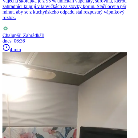
Vaječná skořápka je z 95 % uhličitan vápenatý, surovina, kterou
zahradníci kupují v lahvičkách za stovky korun. Stačí ocet a pár
minut, aby se z kuchyňského odpadu stal rozpustný vápníkový
roztok.
Chalupáři-Zahrádkáři
dnes, 06:36
4 min