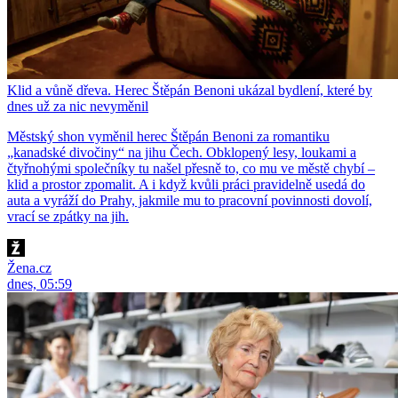
Klid a vůně dřeva. Herec Štěpán Benoni ukázal bydlení, které by
dnes už za nic nevyměnil
Městský shon vyměnil herec Štěpán Benoni za romantiku
„kanadské divočiny“ na jihu Čech. Obklopený lesy, loukami a
čtyřnohými společníky tu našel přesně to, co mu ve městě chybí –
klid a prostor zpomalit. A i když kvůli práci pravidelně usedá do
auta a vyráží do Prahy, jakmile mu to pracovní povinnosti dovolí,
vrací se zpátky na jih.
Žena.cz
dnes, 05:59