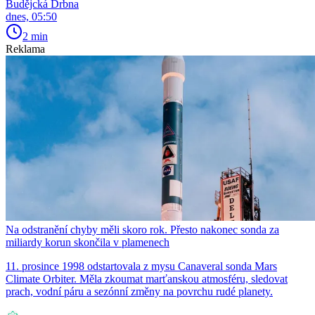
Budějcká Drbna
dnes, 05:50
2 min
Reklama
Na odstranění chyby měli skoro rok. Přesto nakonec sonda za
miliardy korun skončila v plamenech
11. prosince 1998 odstartovala z mysu Canaveral sonda Mars
Climate Orbiter. Měla zkoumat marťanskou atmosféru, sledovat
prach, vodní páru a sezónní změny na povrchu rudé planety.