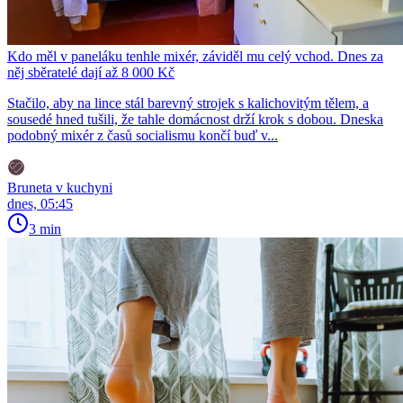
Kdo měl v paneláku tenhle mixér, záviděl mu celý vchod. Dnes za
něj sběratelé dají až 8 000 Kč
Stačilo, aby na lince stál barevný strojek s kalichovitým tělem, a
sousedé hned tušili, že tahle domácnost drží krok s dobou. Dneska
podobný mixér z časů socialismu končí buď v...
Bruneta v kuchyni
dnes, 05:45
3 min