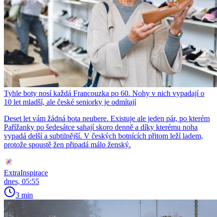
Tyhle boty nosí každá Francouzka po 60. Nohy v nich vypadají o
10 let mladší, ale české seniorky je odmítají
Deset let vám žádná bota neubere. Existuje ale jeden pár, po kterém
Pařížanky po šedesátce sahají skoro denně a díky kterému noha
vypadá delší a subtilnější. V českých botnících přitom leží ladem,
protože spoustě žen připadá málo ženský.
ExtraInspirace
dnes, 05:55
3 min