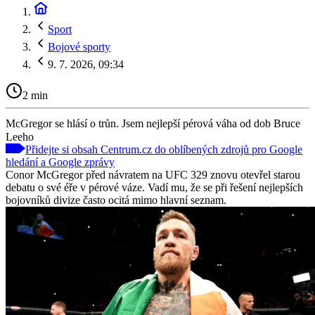
Sport
Bojové sporty
9. 7. 2026, 09:34
2 min
McGregor se hlásí o trůn. Jsem nejlepší pérová váha od dob Bruce
Leeho
Přidejte si obsah Centrum.cz do oblíbených zdrojů pro Google
hledání a Google zprávy
Conor McGregor před návratem na UFC 329 znovu otevřel starou
debatu o své éře v pérové váze. Vadí mu, že se při řešení nejlepších
bojovníků divize často ocitá mimo hlavní seznam.