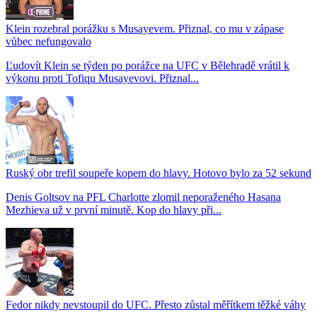
Klein rozebral porážku s Musayevem. Přiznal, co mu v zápase
vůbec nefungovalo
Ľudovít Klein se týden po porážce na UFC v Bělehradě vrátil k
výkonu proti Tofiqu Musayevovi. Přiznal...
Ruský obr trefil soupeře kopem do hlavy. Hotovo bylo za 52 sekund
Denis Goltsov na PFL Charlotte zlomil neporaženého Hasana
Mezhieva už v první minutě. Kop do hlavy při...
Fedor nikdy nevstoupil do UFC. Přesto zůstal měřítkem těžké váhy