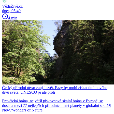
VědaŽivě.cz
dnes, 05:49
4 min
Český přírodní útvar zaujal svět. Brzy by mohl získat titul nového
divu světa. UNESCO je ale proti
Pravčická brána, největší pískovcová skalní brána v Evropě, se
dostala mezi 77 nejlepších přírodních míst planety v globální soutěži
New7Wonders of Nature.