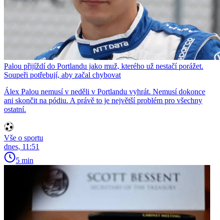
Palou přijíždí do Portlandu jako muž, kterého už nestačí porážet.
Soupeři potřebují, aby začal chybovat
Álex Palou nemusí v neděli v Portlandu vyhrát. Nemusí dokonce
ani skončit na pódiu. A právě to je největší problém pro všechny
ostatní.
Vše o sportu
dnes, 11:51
5 min