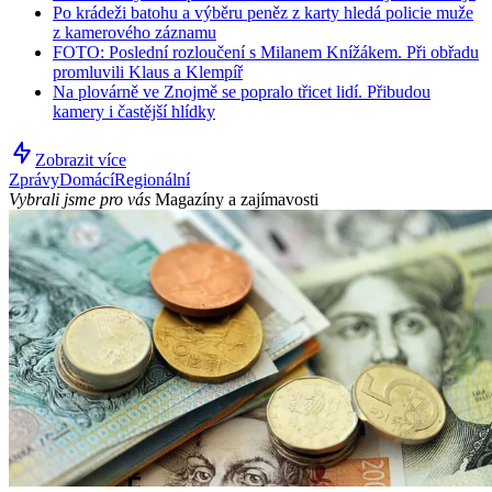
Po krádeži batohu a výběru peněz z karty hledá policie muže
z kamerového záznamu
FOTO: Poslední rozloučení s Milanem Knížákem. Při obřadu
promluvili Klaus a Klempíř
Na plovárně ve Znojmě se popralo třicet lidí. Přibudou
kamery i častější hlídky
Zobrazit více
Zprávy
Domácí
Regionální
Vybrali jsme pro vás
Magazíny a zajímavosti