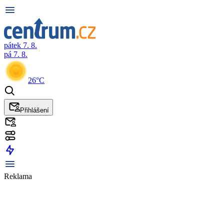
pátek 7. 8.
pá 7. 8.
26°C
Přihlášení
Reklama