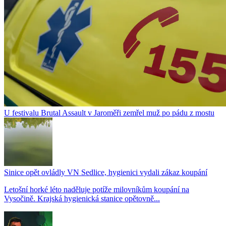
U festivalu Brutal Assault v Jaroměři zemřel muž po pádu z mostu
Sinice opět ovládly VN Sedlice, hygienici vydali zákaz koupání
Letošní horké léto naděluje potíže milovníkům koupání na
Vysočině. Krajská hygienická stanice opětovně...