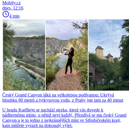
Mobify.cz
dnes, 12:16
4 min
Český Grand Canyon láká na velkolepou podívanou: Ukrývá
hloubku 80 metrů a tyrkysovou vodu, z Prahy jste tam za 40 minut
U hradu Karlštejn se nachází stezka, která vás dovede k
nádhernému místu, o němž neví každý. Přezdívá se mu český Grand
Canyon a je to jedno z nejkrásnějších míst ve Středočeském kraji,
kam můžete vyrazit na dokonalý výlet.