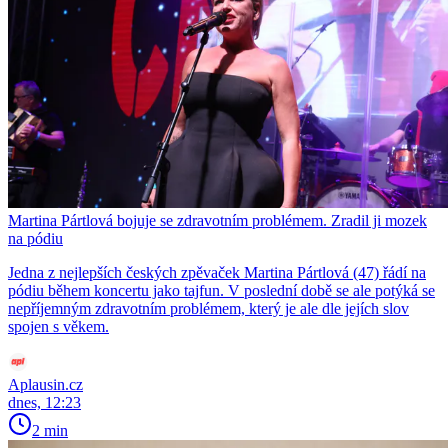
Martina Pártlová bojuje se zdravotním problémem. Zradil ji mozek
na pódiu
Jedna z nejlepších českých zpěvaček Martina Pártlová (47) řádí na
pódiu během koncertu jako tajfun. V poslední době se ale potýká se
nepříjemným zdravotním problémem, který je ale dle jejích slov
spojen s věkem.
Aplausin.cz
dnes, 12:23
2 min