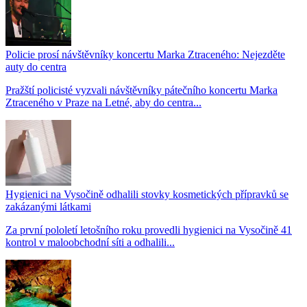
Policie prosí návštěvníky koncertu Marka Ztraceného: Nejezděte
auty do centra
Pražští policisté vyzvali návštěvníky pátečního koncertu Marka
Ztraceného v Praze na Letné, aby do centra...
Hygienici na Vysočině odhalili stovky kosmetických přípravků se
zakázanými látkami
Za první pololetí letošního roku provedli hygienici na Vysočině 41
kontrol v maloobchodní síti a odhalili...