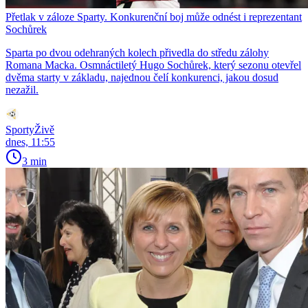
Přetlak v záloze Sparty. Konkurenční boj může odnést i reprezentant
Sochůrek
Sparta po dvou odehraných kolech přivedla do středu zálohy
Romana Macka. Osmnáctiletý Hugo Sochůrek, který sezonu otevřel
dvěma starty v základu, najednou čelí konkurenci, jakou dosud
nezažil.
SportyŽivě
dnes, 11:55
3 min