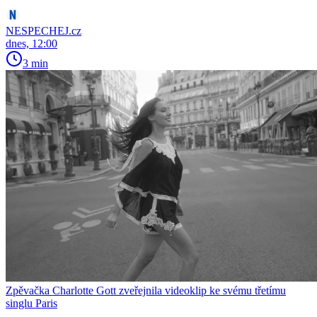
NESPECHEJ.cz
dnes, 12:00
3 min
Zpěvačka Charlotte Gott zveřejnila videoklip ke svému třetímu
singlu Paris