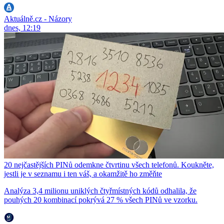
Aktuálně.cz - Názory
dnes, 12:19
20 nejčastějších PINů odemkne čtvrtinu všech telefonů. Koukněte,
jestli je v seznamu i ten váš, a okamžitě ho změňte
Analýza 3,4 milionu uniklých čtyřmístných kódů odhalila, že
pouhých 20 kombinací pokrývá 27 % všech PINů ve vzorku.