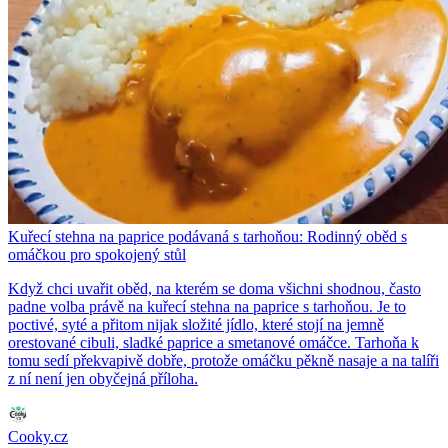
Kuřecí stehna na paprice podávaná s tarhoňou: Rodinný oběd s
omáčkou pro spokojený stůl
Když chci uvařit oběd, na kterém se doma všichni shodnou, často
padne volba právě na kuřecí stehna na paprice s tarhoňou. Je to
poctivé, syté a přitom nijak složité jídlo, které stojí na jemně
orestované cibuli, sladké paprice a smetanové omáčce. Tarhoňa k
tomu sedí překvapivě dobře, protože omáčku pěkně nasaje a na talíři
z ní není jen obyčejná příloha.
Cooky.cz