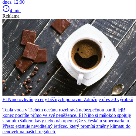
dnes, 12:00
4 min
Reklama
El Niño ovlivňuje ceny běžných potravin. Zdražuje přes 20 výrobků
Teplá voda v Tichém oceánu rozehrává nebezpečnou partii, jejíž
konec pocítíte přímo ve své peněžence. El Niño si málokdo spojuje
s ranním šálkem kávy nebo nákupem rýže v českém supermarketu.
Přesto existuje neviditelný řetězec, který promítá změny klimatu do
cenovek na našich regálech.