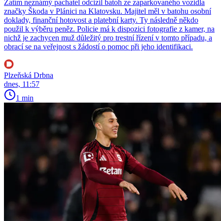
Zatím neznámý pachatel odcizil batoh ze zaparkovaného vozidla
značky Škoda v Plánici na Klatovsku. Majitel měl v batohu osobní
doklady, finanční hotovost a platební karty. Ty následně někdo
použil k výběru peněz. Policie má k dispozici fotografie z kamer, na
nichž je zachycen muž důležitý pro trestní řízení v tomto případu, a
obrací se na veřejnost s žádostí o pomoc při jeho identifikaci.
Plzeňská Drbna
dnes, 11:57
1 min