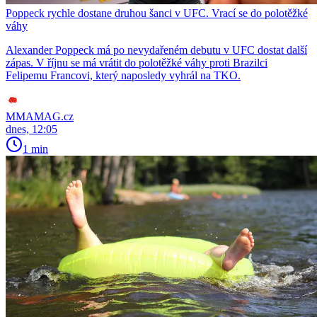
Poppeck rychle dostane druhou šanci v UFC. Vrací se do polotěžké
váhy
Alexander Poppeck má po nevydařeném debutu v UFC dostat další
zápas. V říjnu se má vrátit do polotěžké váhy proti Brazilci
Felipemu Francovi, který naposledy vyhrál na TKO.
MMAMAG.cz
dnes, 12:05
1 min