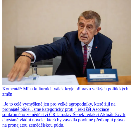
Komentář: Mlha kulturních válek kryje přípravu velkých politických
změn
„Je to celé vymyšlené jen pro velké agropodniky, které žijí na
pronajaté půdě. Jsme kategoricky proti,“ řekl šéf Asociace
soukromého zemědělství ČR Jaroslav Šebek redakci Aktuálně.cz k
chystané vládní novele, která by zavedla povinné předkupní právo
na pronajatou zemědělskou půdu.