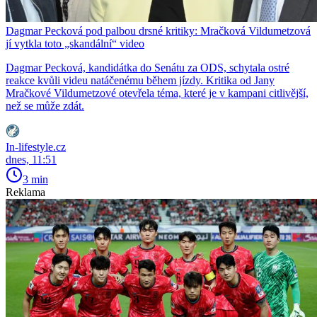
Dagmar Pecková pod palbou drsné kritiky: Mračková Vildumetzová
jí vytkla toto „skandální“ video
Dagmar Pecková, kandidátka do Senátu za ODS, schytala ostré
reakce kvůli videu natáčenému během jízdy. Kritika od Jany
Mračkové Vildumetzové otevřela téma, které je v kampani citlivější,
než se může zdát.
In-lifestyle.cz
dnes, 11:51
3 min
Reklama