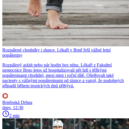
Rozpálené chodníky i slunce. Lékaři v Brně řeší vážné letní
popáleniny
Rozpálený asfalt nebo pár hodin bez stínu. Lékaři z Fakultní
nemocnice Brno letos už hospitalizovali pět lidí s těžkými
popáleninami chodidel, mezi nimi i roční dítě. Ošetřovali také
pacienty s vážnými popáleninami od slunce a varují, že podobných
případů během tropických dnů přibývá.
Brněnská Drbna
dnes, 12:30
2 min