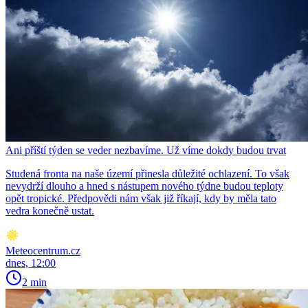
Ani příští týden se veder nezbavíme. Už víme dokdy budou trvat
Studená fronta na naše území přinesla důležité ochlazení. To však
nevydrží dlouho a hned s nástupem nového týdne budou teploty
opět tropické. Předpovědi nám však již říkají, kdy by měla tato
vedra konečně ustat.
Meteocentrum.cz
dnes, 12:00
2 min