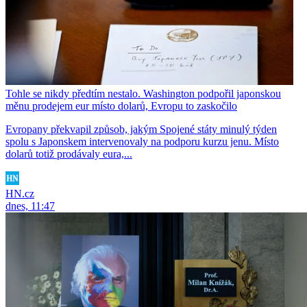
Tohle se nikdy předtím nestalo. Washington podpořil japonskou
měnu prodejem eur místo dolarů, Evropu to zaskočilo
Evropany překvapil způsob, jakým Spojené státy minulý týden
spolu s Japonskem intervenovaly na podporu kurzu jenu. Místo
dolarů totiž prodávaly eura,...
HN.cz
dnes, 11:47