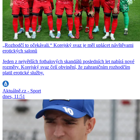
„Rozhodčí to očekávali.“ Korejský svaz je měl uplácet návštěvami
erotických salonů
Jeden z největších fotbalových skandálů posledních let nabírá nové
rozměry. Korejský svaz čelí obvinění, že zahraničním rozhodčím
platil erotické služby.
Aktuálně.cz - Sport
dnes, 11:51