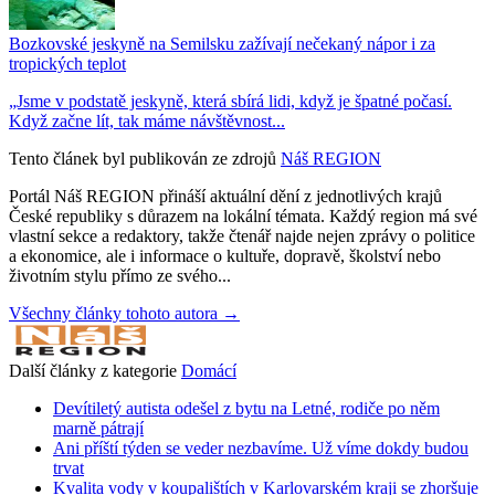
Bozkovské jeskyně na Semilsku zažívají nečekaný nápor i za
tropických teplot
„Jsme v podstatě jeskyně, která sbírá lidi, když je špatné počasí.
Když začne lít, tak máme návštěvnost...
Tento článek byl publikován ze zdrojů
Náš REGION
Portál Náš REGION přináší aktuální dění z jednotlivých krajů
České republiky s důrazem na lokální témata. Každý region má své
vlastní sekce a redaktory, takže čtenář najde nejen zprávy o politice
a ekonomice, ale i informace o kultuře, dopravě, školství nebo
životním stylu přímo ze svého...
Všechny články tohoto autora →
Další články z kategorie
Domácí
Devítiletý autista odešel z bytu na Letné, rodiče po něm
marně pátrají
Ani příští týden se veder nezbavíme. Už víme dokdy budou
trvat
Kvalita vody v koupalištích v Karlovarském kraji se zhoršuje