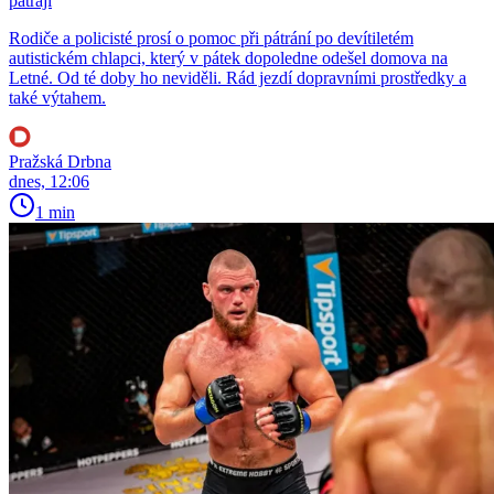
pátrají
Rodiče a policisté prosí o pomoc při pátrání po devítiletém
autistickém chlapci, který v pátek dopoledne odešel domova na
Letné. Od té doby ho neviděli. Rád jezdí dopravními prostředky a
také výtahem.
Pražská Drbna
dnes, 12:06
1 min