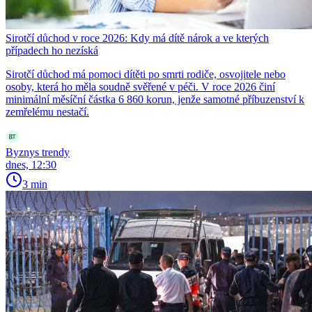
Sirotčí důchod v roce 2026: Kdy má dítě nárok a ve kterých
případech ho nezíská
Sirotčí důchod má pomoci dítěti po smrti rodiče, osvojitele nebo
osoby, která ho měla soudně svěřené v péči. V roce 2026 činí
minimální měsíční částka 6 860 korun, jenže samotné příbuzenství k
zemřelému nestačí.
Byznys trendy
dnes, 12:30
3 min