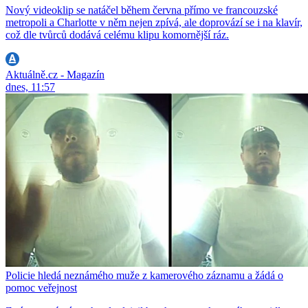
Nový videoklip se natáčel během června přímo ve francouzské
metropoli a Charlotte v něm nejen zpívá, ale doprovází se i na klavír,
což dle tvůrců dodává celému klipu komornější ráz.
Aktuálně.cz - Magazín
dnes, 11:57
Policie hledá neznámého muže z kamerového záznamu a žádá o
pomoc veřejnost