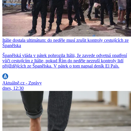
Itálie dostala ultimátum: do neděle musí zrušit kontroly cestujících ze
Španělska
Španělská vláda v pátek pohrozila Itálii, že zavede odvetná opatření
vůči cestujícím z Itálie, pokud Řím do neděle nezruší kontroly lidí
přijíždějících ze Španělska. V pátek o tom napsal deník El País.
Aktuálně.cz - Zprávy
dnes, 12:30