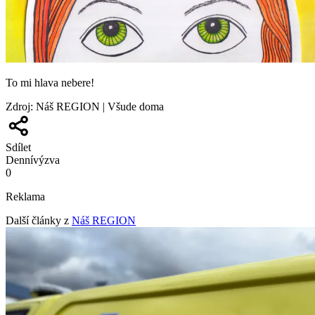
To mi hlava nebere!
Zdroj
:
Náš REGION | Všude doma
Sdílet
Denní
výzva
0
Reklama
Další články z
Náš REGION