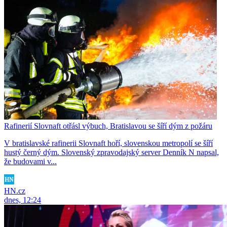
Rafinerií Slovnaft otřásl výbuch, Bratislavou se šíří dým z požáru
V bratislavské rafinerii Slovnaft hoří, slovenskou metropolí se šíří
hustý černý dým. Slovenský zpravodajský server Denník N napsal,
že budovami v...
HN.cz
dnes, 12:24