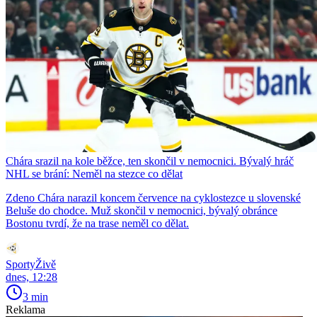
Chára srazil na kole běžce, ten skončil v nemocnici. Bývalý hráč
NHL se brání: Neměl na stezce co dělat
Zdeno Chára narazil koncem července na cyklostezce u slovenské
Beluše do chodce. Muž skončil v nemocnici, bývalý obránce
Bostonu tvrdí, že na trase neměl co dělat.
SportyŽivě
dnes, 12:28
3 min
Reklama