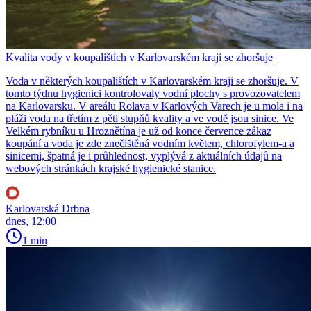
Kvalita vody v koupalištích v Karlovarském kraji se zhoršuje
Voda v některých koupalištích v Karlovarském kraji se zhoršuje. V
tomto týdnu hygienici kontrolovaly vodní plochy s provozovatelem
na Karlovarsku. V areálu Rolava v Karlových Varech je u mola i na
pláži voda na třetím z pěti stupňů kvality a ve vodě jsou sinice. Ve
Velkém rybníku u Hroznětína je už od konce července zákaz
koupání a voda je zde znečištěná vodním květem, chlorofylem-a a
sinicemi, špatná je i průhlednost, vyplývá z aktuálních údajů na
webových stránkách krajské hygienické stanice.
Karlovarská Drbna
dnes, 12:00
1 min