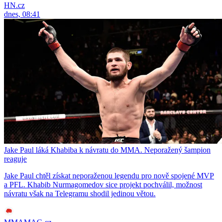
HN.cz
dnes, 08:41
Jake Paul láká Khabiba k návratu do MMA. Neporažený šampion
reaguje
Jake Paul chtěl získat neporaženou legendu pro nově spojené MVP
a PFL. Khabib Nurmagomedov sice projekt pochválil, možnost
návratu však na Telegramu shodil jedinou větou.