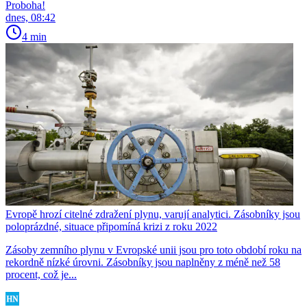
Proboha!
dnes, 08:42
4 min
Evropě hrozí citelné zdražení plynu, varují analytici. Zásobníky jsou
poloprázdné, situace připomíná krizi z roku 2022
Zásoby zemního plynu v Evropské unii jsou pro toto období roku na
rekordně nízké úrovni. Zásobníky jsou naplněny z méně než 58
procent, což je...