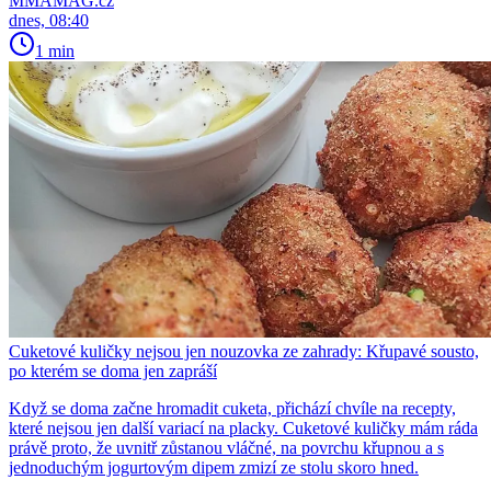
MMAMAG.cz
dnes, 08:40
1 min
Cuketové kuličky nejsou jen nouzovka ze zahrady: Křupavé sousto,
po kterém se doma jen zapráší
Když se doma začne hromadit cuketa, přichází chvíle na recepty,
které nejsou jen další variací na placky. Cuketové kuličky mám ráda
právě proto, že uvnitř zůstanou vláčné, na povrchu křupnou a s
jednoduchým jogurtovým dipem zmizí ze stolu skoro hned.