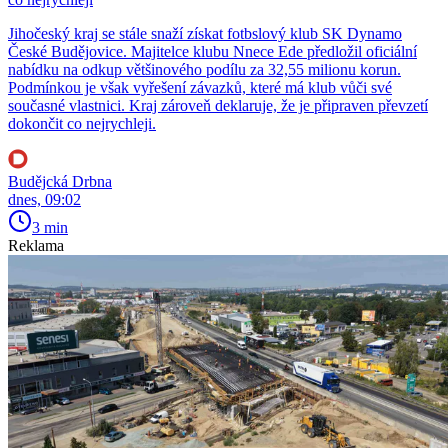
Jihočeský kraj se stále snaží získat fotbslový klub SK Dynamo
České Budějovice. Majitelce klubu Nnece Ede předložil oficiální
nabídku na odkup většinového podílu za 32,55 milionu korun.
Podmínkou je však vyřešení závazků, které má klub vůči své
současné vlastnici. Kraj zároveň deklaruje, že je připraven převzetí
dokončit co nejrychleji.
Budějcká Drbna
dnes, 09:02
3 min
Reklama