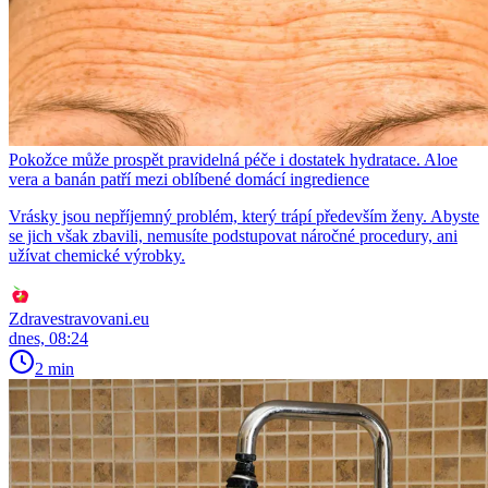
Pokožce může prospět pravidelná péče i dostatek hydratace. Aloe
vera a banán patří mezi oblíbené domácí ingredience
Vrásky jsou nepříjemný problém, který trápí především ženy. Abyste
se jich však zbavili, nemusíte podstupovat náročné procedury, ani
užívat chemické výrobky.
Zdravestravovani.eu
dnes, 08:24
2 min