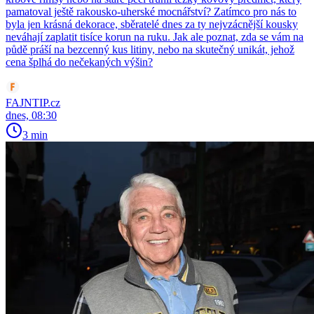
pamatoval ještě rakousko-uherské mocnářství? Zatímco pro nás to
byla jen krásná dekorace, sběratelé dnes za ty nejvzácnější kousky
neváhají zaplatit tisíce korun na ruku. Jak ale poznat, zda se vám na
půdě práší na bezcenný kus litiny, nebo na skutečný unikát, jehož
cena šplhá do nečekaných výšin?
FAJNTIP.cz
dnes, 08:30
3 min