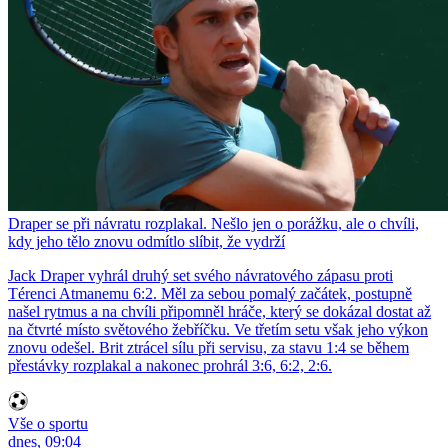
Draper se při návratu rozplakal. Nešlo jen o porážku, ale o chvíli,
kdy jeho tělo znovu odmítlo slíbit, že vydrží
Jack Draper vyhrál druhý set svého návratového zápasu proti
Térenci Atmanemu 6:2. Měl za sebou pomalý začátek, postupně
našel rytmus a na chvíli připomněl hráče, který se dokázal dostat až
na čtvrté místo světového žebříčku. Ve třetím setu však jeho výkon
znovu odešel. Brit ztrácel sílu při servisu, za stavu 1:4 se během
přestávky rozplakal a nakonec prohrál 3:6, 6:2, 2:6.
Vše o sportu
dnes, 09:04