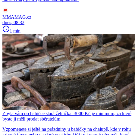
MMAMAG.cz
dnes, 08:32
1 min
Zbyla vám po babičce stará žehlička. 3000 Kč je minimum, za které
byste ji měli prodat sběratelům
Vzpomenete si ještě na prázdniny u babičky na chalupě, kde v rohu
krbové římsy nebo na staré peci trůnil těžký kovový předmět, který