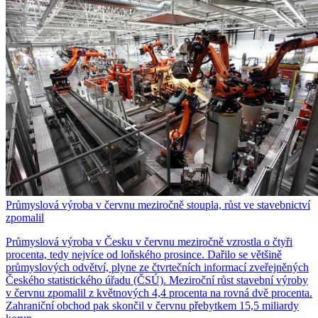
Průmyslová výroba v červnu meziročně stoupla, růst ve stavebnictví
zpomalil
Průmyslová výroba v Česku v červnu meziročně vzrostla o čtyři
procenta, tedy nejvíce od loňského prosince. Dařilo se většině
průmyslových odvětví, plyne ze čtvrtečních informací zveřejněných
Českého statistického úřadu (ČSÚ). Meziroční růst stavební výroby
v červnu zpomalil z květnových 4,4 procenta na rovná dvě procenta.
Zahraniční obchod pak skončil v červnu přebytkem 15,5 miliardy