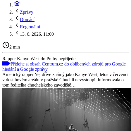
Zprávy
Domácí
Regionální
13. 6. 2026, 11:00
2 min
Rapper Kanye West do Prahy nepřijede
Přidejte si obsah Centrum.cz do oblíbených zdrojů pro Google
hledání a Google zprávy
Americký rapper Ye, dříve známý jako Kanye West, letos v červenci
v dostihovém areálu v pražské Chuchli nevystoupí. Informovala o
tom ředitelka chuchelského závodiště…