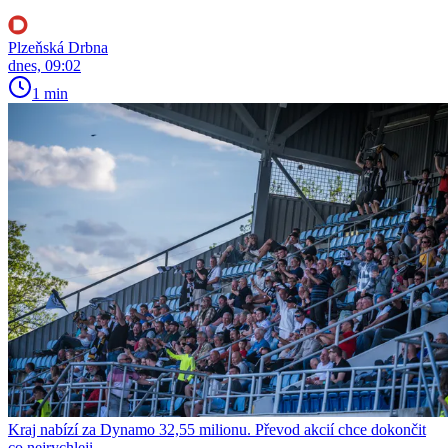
Plzeňská Drbna
dnes, 09:02
1 min
Kraj nabízí za Dynamo 32,55 milionu. Převod akcií chce dokončit
co nejrychleji