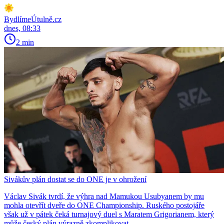
BydlímeÚtulně.cz
dnes, 08:33
2 min
Sivákův plán dostat se do ONE je v ohrožení
Václav Sivák tvrdí, že výhra nad Mamukou Usubyanem by mu
mohla otevřít dveře do ONE Championship. Ruského postojáře
však už v pátek čeká turnajový duel s Maratem Grigorianem, který
může český plán výrazně zkomplikovat.