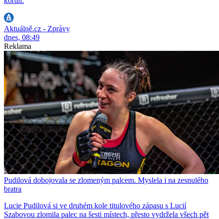
korun.
Aktuálně.cz - Zprávy
dnes, 08:49
Reklama
Pudilová dobojovala se zlomeným palcem. Myslela i na zesnulého
bratra
Lucie Pudilová si ve druhém kole titulového zápasu s Lucií
Szabovou zlomila palec na šesti místech, přesto vydržela všech pět