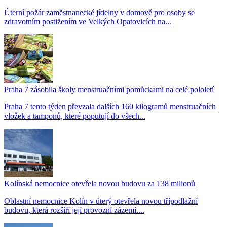
Úterní požár zaměstnanecké jídelny v domově pro osoby se
zdravotním postižením ve Velkých Opatovicích na...
Praha 7 zásobila školy menstruačními pomůckami na celé pololetí
Praha 7 tento týden převzala dalších 160 kilogramů menstruačních
vložek a tamponů, které poputují do všech...
Kolínská nemocnice otevřela novou budovu za 138 milionů
Oblastní nemocnice Kolín v úterý otevřela novou třípodlažní
budovu, která rozšíří její provozní zázemí....