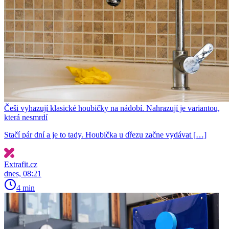
Češi vyhazují klasické houbičky na nádobí. Nahrazují je variantou,
která nesmrdí
Stačí pár dní a je to tady. Houbička u dřezu začne vydávat […]
Extrafit.cz
dnes, 08:21
4 min