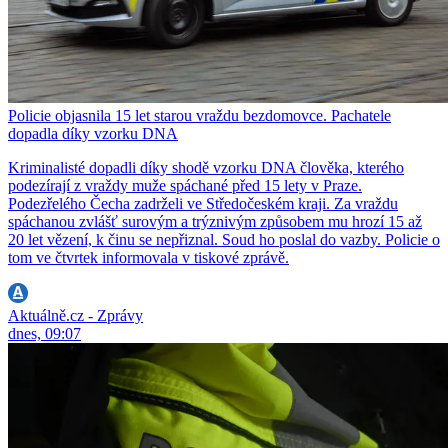
Policie objasnila 15 let starou vraždu bezdomovce. Pachatele
dopadla díky vzorku DNA
Kriminalisté dopadli díky shodě vzorku DNA člověka, kterého
podezírají z vraždy muže spáchané před 15 lety v Praze.
Podezřelého Čecha zadrželi ve Středočeském kraji. Za vraždu
spáchanou zvlášť surovým a trýznivým způsobem mu hrozí 15 až
20 let vězení, k činu se nepřiznal. Soud ho poslal do vazby. Policie o
tom ve čtvrtek informovala v tiskové zprávě.
Aktuálně.cz - Zprávy
dnes, 09:07