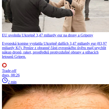
EU uvolnila Ukrajině 3,47 miliardy eur na drony a Gripeny
Evropská komise vyplatila Ukrajině dalších 3,47 miliardy eur (83,97
miliardy Kč). Peníze z obranné části evropského úvěru mají urychlit
nákup dronů, raket, prostředků protivzdušné obrany a stíhacích
letounů Gripen.
Trade-off
dnes, 08:26
2 min