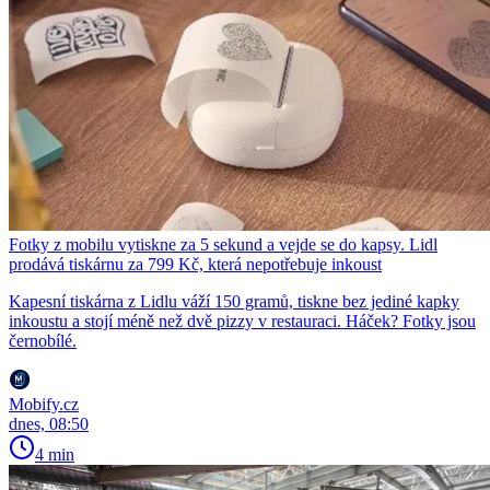
Fotky z mobilu vytiskne za 5 sekund a vejde se do kapsy. Lidl
prodává tiskárnu za 799 Kč, která nepotřebuje inkoust
Kapesní tiskárna z Lidlu váží 150 gramů, tiskne bez jediné kapky
inkoustu a stojí méně než dvě pizzy v restauraci. Háček? Fotky jsou
černobílé.
Mobify.cz
dnes, 08:50
4 min