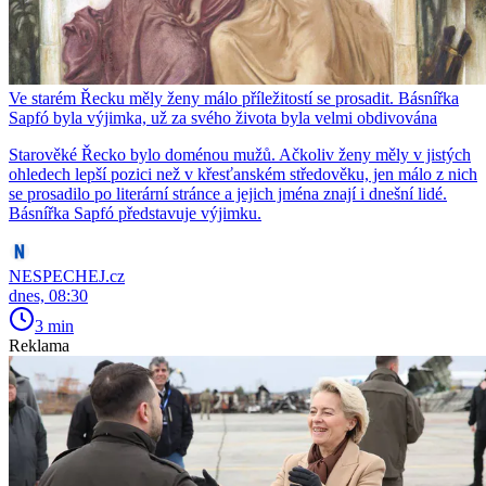
Ve starém Řecku měly ženy málo příležitostí se prosadit. Básnířka
Sapfó byla výjimka, už za svého života byla velmi obdivována
Starověké Řecko bylo doménou mužů. Ačkoliv ženy měly v jistých
ohledech lepší pozici než v křesťanském středověku, jen málo z nich
se prosadilo po literární stránce a jejich jména znají i dnešní lidé.
Básnířka Sapfó představuje výjimku.
NESPECHEJ.cz
dnes, 08:30
3 min
Reklama