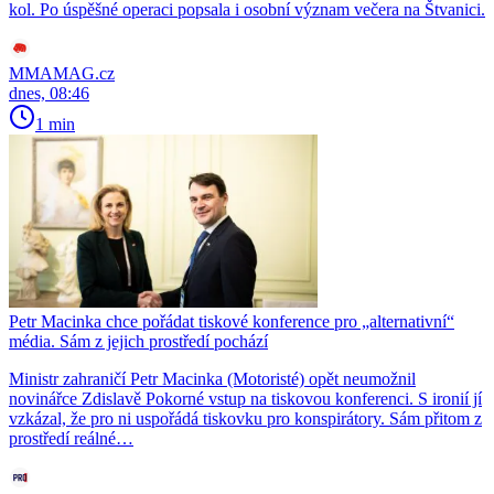
kol. Po úspěšné operaci popsala i osobní význam večera na Štvanici.
MMAMAG.cz
dnes, 08:46
1 min
Petr Macinka chce pořádat tiskové konference pro „alternativní“
média. Sám z jejich prostředí pochází
Ministr zahraničí Petr Macinka (Motoristé) opět neumožnil
novinářce Zdislavě Pokorné vstup na tiskovou konferenci. S ironií jí
vzkázal, že pro ni uspořádá tiskovku pro konspirátory. Sám přitom z
prostředí reálné…