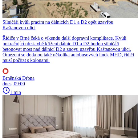
Silničáři kvůli pracím na dálnicích D1 a D2 opět uzavřou
Kaštanovou ulici
Řidiče v Brně čeká o víkendu další dopravní komplikace. Kvůli
pokračující přestavbě křížení dálnic D1 a D2 budou silničáři
betonovat most nad dálnicí D2 a znovu uzavřou Kaštanovou ulici.
Omezení se dotknou také několika autobusových linek MHD, řidiči
musí počítat s kolonami.
Brněnská Drbna
dnes, 09:00
1 min