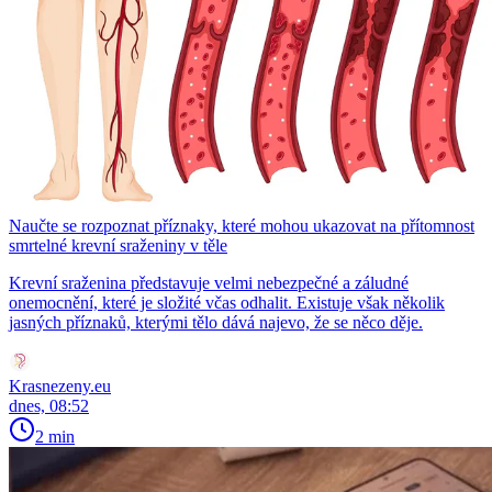
Naučte se rozpoznat příznaky, které mohou ukazovat na přítomnost
smrtelné krevní sraženiny v těle
Krevní sraženina představuje velmi nebezpečné a záludné
onemocnění, které je složité včas odhalit. Existuje však několik
jasných příznaků, kterými tělo dává najevo, že se něco děje.
Krasnezeny.eu
dnes, 08:52
2 min