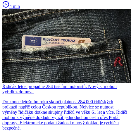
4 min
Řidičák letos propadne 284 tisícům motoristů. Nový si mohou
vyřídit z domova
Do konce letošního roku skončí platnost 284 000 řidičských
průkazů napříč celou Českou republikou. Nejvíce se nutnost
výměny řidičáku dotkne skupiny řidičů ve věku 61 let a více. Řidiči
mohou k výměně dokladu využít jednoduchou cestu přes Portál
dopravy. Elektronické podání žádosti o nový doklad je rychlé a
bezpečné.