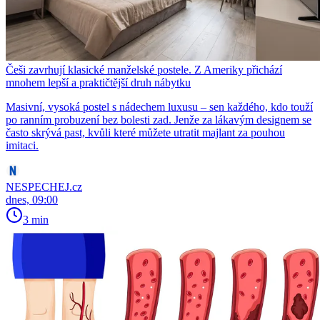
Češi zavrhují klasické manželské postele. Z Ameriky přichází
mnohem lepší a praktičtější druh nábytku
Masivní, vysoká postel s nádechem luxusu – sen každého, kdo touží
po ranním probuzení bez bolesti zad. Jenže za lákavým designem se
často skrývá past, kvůli které můžete utratit majlant za pouhou
imitaci.
NESPECHEJ.cz
dnes, 09:00
3 min