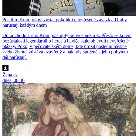
Po Jiřím Krampolovi zůstal pokojík i nevyřešené závazky. Dluhy
narůstají každým dnem
Od odchodu Jiřího Krampola uplynul více než rok. Přesto se kolem
pozůstalosti legendárního herce a baviče stále objevují nevyřešené
otázky. Pokoj v pečovatelském domě, kde prožil poslední měsíce
svého života, zůstává uzavřený a náklady spojené s jeho pobytem
dál narůstají.
Žena.cz
dnes, 08:30