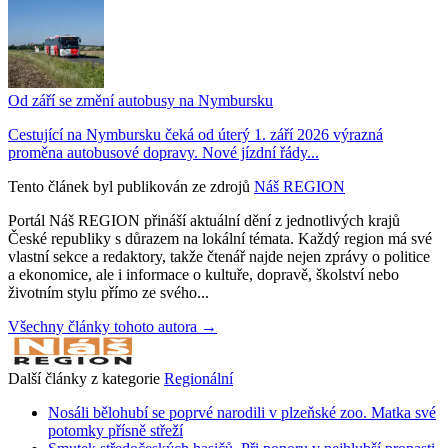
Od září se změní autobusy na Nymbursku
Cestující na Nymbursku čeká od úterý 1. září 2026 výrazná
proměna autobusové dopravy. Nové jízdní řády...
Tento článek byl publikován ze zdrojů
Náš REGION
Portál Náš REGION přináší aktuální dění z jednotlivých krajů
České republiky s důrazem na lokální témata. Každý region má své
vlastní sekce a redaktory, takže čtenář najde nejen zprávy o politice
a ekonomice, ale i informace o kultuře, dopravě, školství nebo
životním stylu přímo ze svého...
Všechny články tohoto autora →
Další články z kategorie
Regionální
Nosáli bělohubí se poprvé narodili v plzeňské zoo. Matka své
potomky přísně střeží