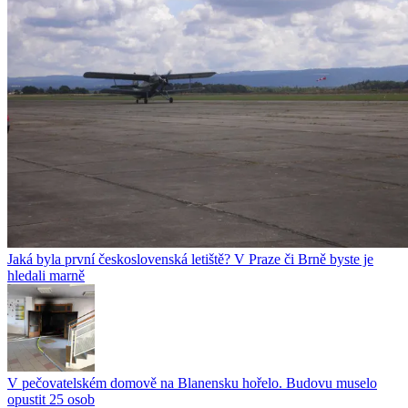
Jaká byla první československá letiště? V Praze či Brně byste je
hledali marně
V pečovatelském domově na Blanensku hořelo. Budovu muselo
opustit 25 osob