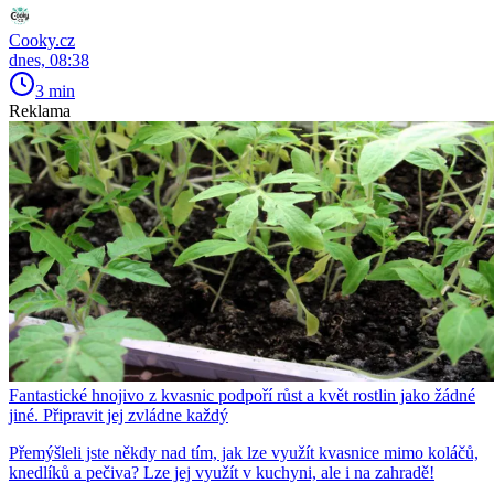
Cooky.cz
dnes, 08:38
3 min
Reklama
Fantastické hnojivo z kvasnic podpoří růst a květ rostlin jako žádné
jiné. Připravit jej zvládne každý
Přemýšleli jste někdy nad tím, jak lze využít kvasnice mimo koláčů,
knedlíků a pečiva? Lze jej využít v kuchyni, ale i na zahradě!