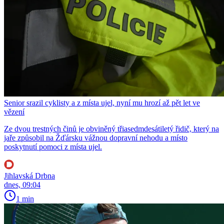
Senior srazil cyklisty a z místa ujel, nyní mu hrozí až pět let ve
vězení
Ze dvou trestných činů je obviněný třiasedmdesátiletý řidič, který na
jaře způsobil na Žďársku vážnou dopravní nehodu a místo
poskytnutí pomoci z místa ujel.
Jihlavská Drbna
dnes, 09:04
1 min