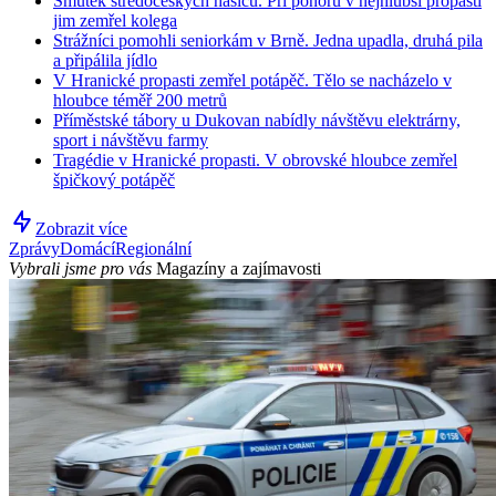
Smutek středočeských hasičů. Při ponoru v nejhlubší propasti
jim zemřel kolega
Strážníci pomohli seniorkám v Brně. Jedna upadla, druhá pila
a připálila jídlo
V Hranické propasti zemřel potápěč. Tělo se nacházelo v
hloubce téměř 200 metrů
Příměstské tábory u Dukovan nabídly návštěvu elektrárny,
sport i návštěvu farmy
Tragédie v Hranické propasti. V obrovské hloubce zemřel
špičkový potápěč
Zobrazit více
Zprávy
Domácí
Regionální
Vybrali jsme pro vás
Magazíny a zajímavosti