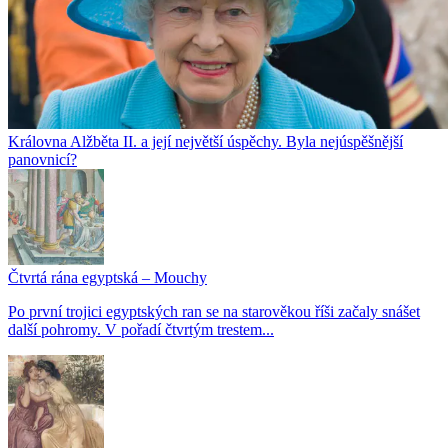
Královna Alžběta II. a její největší úspěchy. Byla nejúspěšnější
panovnicí?
Čtvrtá rána egyptská – Mouchy
Po první trojici egyptských ran se na starověkou říši začaly snášet
další pohromy. V pořadí čtvrtým trestem...