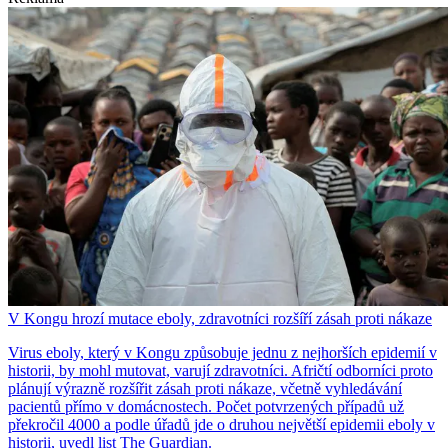
V Kongu hrozí mutace eboly, zdravotníci rozšíří zásah proti nákaze
Virus eboly, který v Kongu způsobuje jednu z nejhorších epidemií v
historii, by mohl mutovat, varují zdravotníci. Afričtí odborníci proto
plánují výrazně rozšířit zásah proti nákaze, včetně vyhledávání
pacientů přímo v domácnostech. Počet potvrzených případů už
překročil 4000 a podle úřadů jde o druhou největší epidemii eboly v
historii, uvedl list The Guardian.