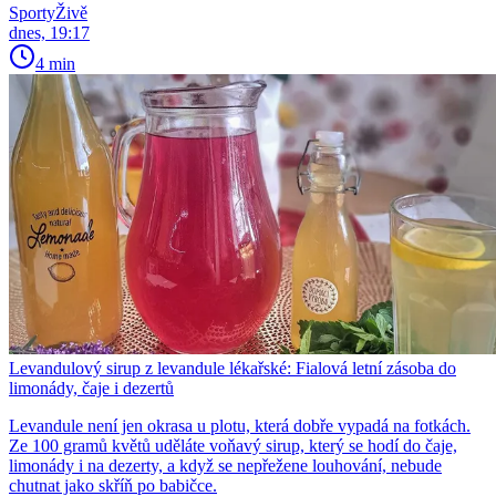
SportyŽivě
dnes, 19:17
4 min
Levandulový sirup z levandule lékařské: Fialová letní zásoba do
limonády, čaje i dezertů
Levandule není jen okrasa u plotu, která dobře vypadá na fotkách.
Ze 100 gramů květů uděláte voňavý sirup, který se hodí do čaje,
limonády i na dezerty, a když se nepřežene louhování, nebude
chutnat jako skříň po babičce.