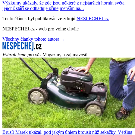
Výzkumy ukázaly, že zde jsou některé z nejstarších hornin světa,
jejichž stáří se odhaduje přinejmenším na...
Tento článek byl publikován ze zdrojů
NESPECHEJ.cz
NESPECHEJ.cz - web pro volné chvíle
Všechny články tohoto autora →
Vybrali jsme pro vás
Magazíny a zajímavosti
Brusíř Marek ukázal, pod jakým úhlem brousit nůž sekačky. Většina