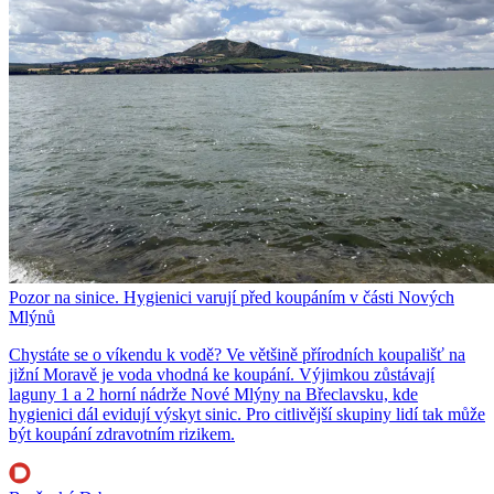
Pozor na sinice. Hygienici varují před koupáním v části Nových
Mlýnů
Chystáte se o víkendu k vodě? Ve většině přírodních koupališť na
jižní Moravě je voda vhodná ke koupání. Výjimkou zůstávají
laguny 1 a 2 horní nádrže Nové Mlýny na Břeclavsku, kde
hygienici dál evidují výskyt sinic. Pro citlivější skupiny lidí tak může
být koupání zdravotním rizikem.