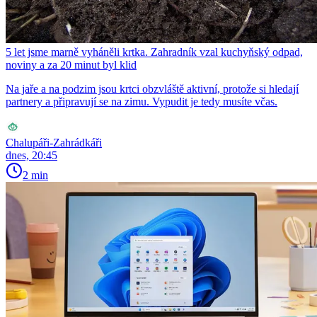
5 let jsme marně vyháněli krtka. Zahradník vzal kuchyňský odpad,
noviny a za 20 minut byl klid
Na jaře a na podzim jsou krtci obzvláště aktivní, protože si hledají
partnery a připravují se na zimu. Vypudit je tedy musíte včas.
Chalupáři-Zahrádkáři
dnes, 20:45
2 min