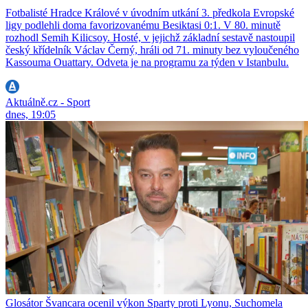
Fotbalisté Hradce Králové v úvodním utkání 3. předkola Evropské
ligy podlehli doma favorizovanému Besiktasi 0:1. V 80. minutě
rozhodl Semih Kilicsoy. Hosté, v jejichž základní sestavě nastoupil
český křídelník Václav Černý, hráli od 71. minuty bez vyloučeného
Kassouma Ouattary. Odveta je na programu za týden v Istanbulu.
Aktuálně.cz - Sport
dnes, 19:05
Glosátor Švancara ocenil výkon Sparty proti Lyonu, Suchomela