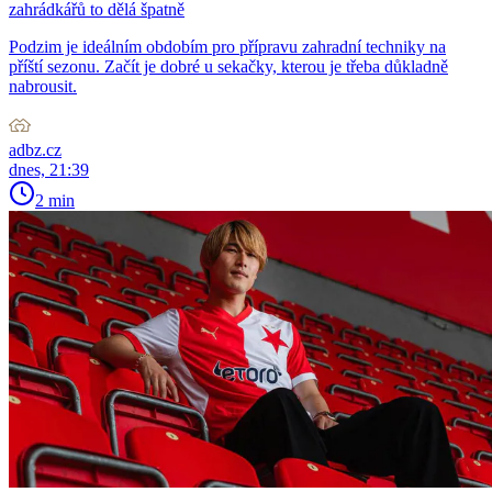
zahrádkářů to dělá špatně
Podzim je ideálním obdobím pro přípravu zahradní techniky na
příští sezonu. Začít je dobré u sekačky, kterou je třeba důkladně
nabrousit.
adbz.cz
dnes, 21:39
2 min