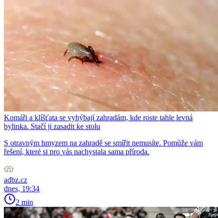
Komáři a klíšťata se vyhýbají zahradám, kde roste tahle levná
bylinka. Stačí ji zasadit ke stolu
S otravným hmyzem na zahradě se smířit nemusíte. Pomůže vám
řešení, které si pro vás nachystala sama příroda.
adbz.cz
dnes, 19:34
2 min