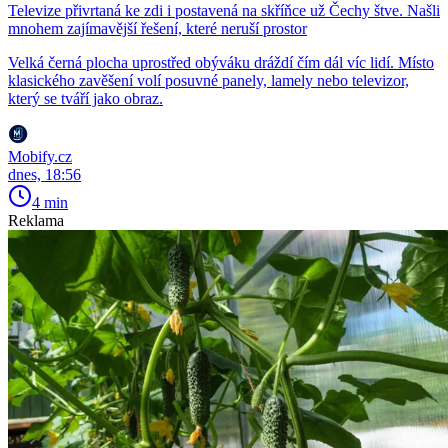
Televize přivrtaná ke zdi i postavená na skříňce už Čechy štve. Našli
mnohem zajímavější řešení, které neruší prostor
Velká černá plocha uprostřed obýváku dráždí čím dál víc lidí. Místo
klasického zavěšení volí posuvné panely, lamely nebo televizor,
který se tváří jako obraz.
Mobify.cz
dnes, 18:56
4 min
Reklama