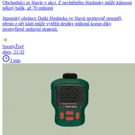
Obchodníci ze Slavie v akci. Z nechtěného Hashioky může kápnout
pěkný balík, až 70 milionů
Japonský obránce Daiki Hashioka ve Slavii sportovně neuspěl,
přesto z něj klub může vytěžit desítky milionů korun díky
promyšlené smluvní strategii.
SportyŽivě
dnes, 21:32
3 min