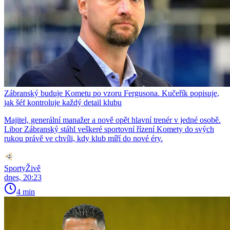
Zábranský buduje Kometu po vzoru Fergusona. Kučeřík popisuje,
jak šéf kontroluje každý detail klubu
Majitel, generální manažer a nově opět hlavní trenér v jedné osobě.
Libor Zábranský stáhl veškeré sportovní řízení Komety do svých
rukou právě ve chvíli, kdy klub míří do nové éry.
SportyŽivě
dnes, 20:23
4 min