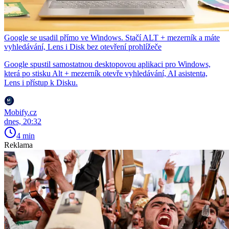
Google se usadil přímo ve Windows. Stačí ALT + mezerník a máte
vyhledávání, Lens i Disk bez otevření prohlížeče
Google spustil samostatnou desktopovou aplikaci pro Windows,
která po stisku Alt + mezerník otevře vyhledávání, AI asistenta,
Lens i přístup k Disku.
Mobify.cz
dnes, 20:32
4 min
Reklama