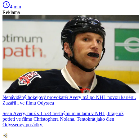
4 min
Reklama
Nenáviděný hokejový provokatér Avery má po NHL novou kariéru.
Zazářil i ve filmu Odyssea
Sean Avery, muž s 1 533 trestnými minutami v NHL, hraje už
potřetí ve filmu Christophera Nolana. Tentokrát jako člen
Odysseovy posádky.