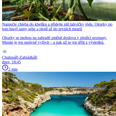
Namočte chleba do kbelíku a přidejte půl lahvičky jódu. Okurky po
tom hnojí samy sebe a plodí až do prvních mrazů
Okurky se mohou na zahradě změnit doslova v plodící nezmary.
Musíte je jen správně vyživit – a pak už se jen těšit z výsledků.
Chalupáři-Zahrádkáři
dnes, 18:45
2 min