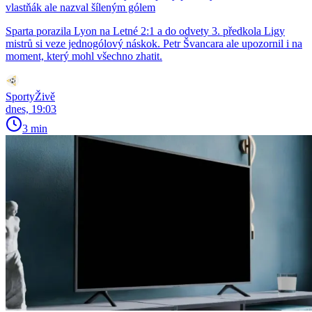
vlastňák ale nazval šíleným gólem
Sparta porazila Lyon na Letné 2:1 a do odvety 3. předkola Ligy
mistrů si veze jednogólový náskok. Petr Švancara ale upozornil i na
moment, který mohl všechno zhatit.
SportyŽivě
dnes, 19:03
3 min