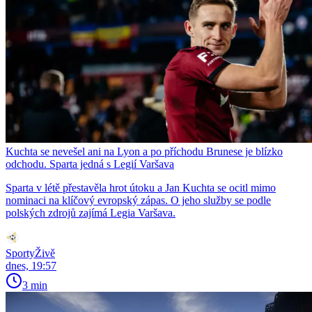
Kuchta se nevešel ani na Lyon a po příchodu Brunese je blízko
odchodu. Sparta jedná s Legií Varšava
Sparta v létě přestavěla hrot útoku a Jan Kuchta se ocitl mimo
nominaci na klíčový evropský zápas. O jeho služby se podle
polských zdrojů zajímá Legia Varšava.
SportyŽivě
dnes, 19:57
3 min