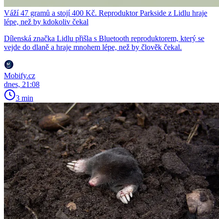
Váží 47 gramů a stojí 400 Kč. Reproduktor Parkside z Lidlu hraje
lépe, než by kdokoliv čekal
Dílenská značka Lidlu přišla s Bluetooth reproduktorem, který se
vejde do dlaně a hraje mnohem lépe, než by člověk čekal.
Mobify.cz
dnes, 21:08
3 min