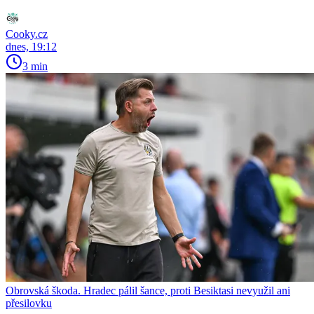
Cooky.cz
dnes, 19:12
3 min
Obrovská škoda. Hradec pálil šance, proti Besiktasi nevyužil ani
přesilovku