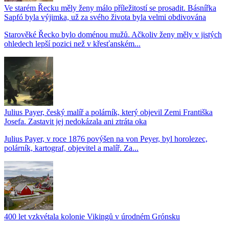
Ve starém Řecku měly ženy málo příležitostí se prosadit. Básnířka
Sapfó byla výjimka, už za svého života byla velmi obdivována
Starověké Řecko bylo doménou mužů. Ačkoliv ženy měly v jistých
ohledech lepší pozici než v křesťanském...
Julius Payer, český malíř a polárník, který objevil Zemi Františka
Josefa. Zastavit jej nedokázala ani ztráta oka
Julius Payer, v roce 1876 povýšen na von Peyer, byl horolezec,
polárník, kartograf, objevitel a malíř. Za...
400 let vzkvétala kolonie Vikingů v úrodném Grónsku