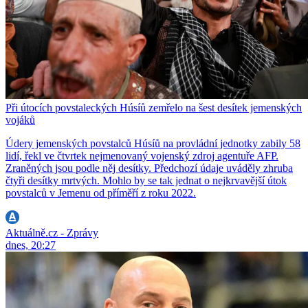
Při útocích povstaleckých Húsíů zemřelo na šest desítek jemenských
vojáků
Údery jemenských povstalců Húsíů na provládní jednotky zabily 58
lidí, řekl ve čtvrtek nejmenovaný vojenský zdroj agentuře AFP.
Zraněných jsou podle něj desítky. Předchozí údaje uváděly zhruba
čtyři desítky mrtvých. Mohlo by se tak jednat o nejkrvavější útok
povstalců v Jemenu od příměří z roku 2022.
Aktuálně.cz - Zprávy
dnes, 20:27