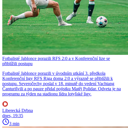
Fotbalisté Jablonce porazili RFS 2:0 a v Konferenční lize se
přiblížili postupu
Fotbalisté Jablonce porazili v úvodním utkání 3. předkola
Konferenční ligy RFS Riga doma 2:0 a výrazně se přiblížili k
postupu. Severočechy poslal v 18. minutě do vedení Vachtang
Čanturišvili a po pauze přidal pojistku Matěj Polidar. Odveta je na
programu za týden na stadionu lídra lotyšské ligy.
Liberecká Drbna
dnes, 19:35
3 min