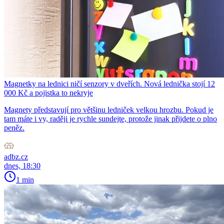
Magnetky na lednici ničí senzory v dveřích. Nová lednička stojí 12
000 Kč a pojistka to nekryje
Magnety představují pro většinu ledniček velkou hrozbu. Pokud je
tam máte i vy, raději je rychle sundejte, protože jinak přijdete o plno
peněz.
adbz.cz
dnes, 18:30
1 min