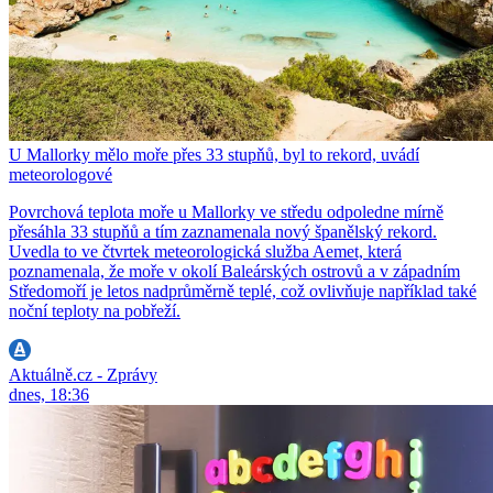
U Mallorky mělo moře přes 33 stupňů, byl to rekord, uvádí
meteorologové
Povrchová teplota moře u Mallorky ve středu odpoledne mírně
přesáhla 33 stupňů a tím zaznamenala nový španělský rekord.
Uvedla to ve čtvrtek meteorologická služba Aemet, která
poznamenala, že moře v okolí Baleárských ostrovů a v západním
Středomoří je letos nadprůměrně teplé, což ovlivňuje například také
noční teploty na pobřeží.
Aktuálně.cz - Zprávy
dnes, 18:36