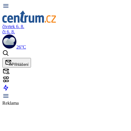
čtvrtek 6. 8.
čt 6. 8.
26°C
Přihlášení
Reklama