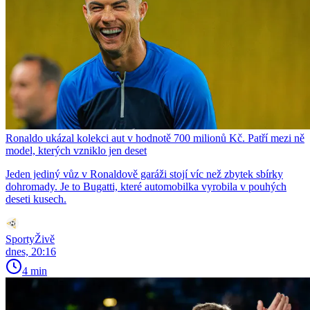
Ronaldo ukázal kolekci aut v hodnotě 700 milionů Kč. Patří mezi ně
model, kterých vzniklo jen deset
Jeden jediný vůz v Ronaldově garáži stojí víc než zbytek sbírky
dohromady. Je to Bugatti, které automobilka vyrobila v pouhých
deseti kusech.
SportyŽivě
dnes, 20:16
4 min