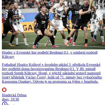
Hradec v Evropské lize podlehl Besiktasi 0:1, v oslabení rozhodl
Kilicsoy
Fotbalisté Hradce Králové v úvodním utkání 3. předkola Evropské
ligy podlehli doma favorizovanému Besiktasi 0:1. V 80. minutě
rozhodl Semih Kilicsoy. Hosté, v jejichž základní sestavě nastoupil
český křídelník Václav Černý, hráli od 71. minuty bez vyloučeného
Kassouma Ouattary. Odveta je na programu za týden v Istanbulu.
Hradecká Drbna
dnes, 19:30