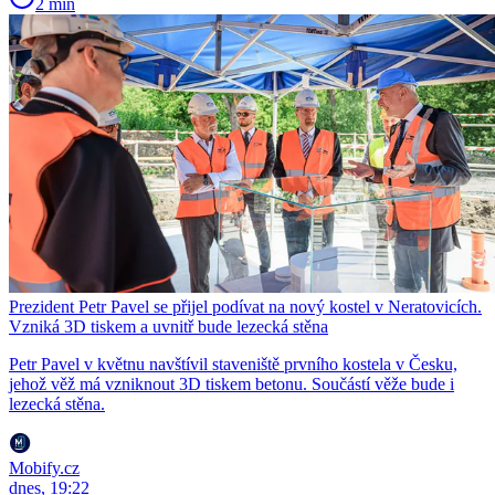
2 min
Prezident Petr Pavel se přijel podívat na nový kostel v Neratovicích.
Vzniká 3D tiskem a uvnitř bude lezecká stěna
Petr Pavel v květnu navštívil staveniště prvního kostela v Česku,
jehož věž má vzniknout 3D tiskem betonu. Součástí věže bude i
lezecká stěna.
Mobify.cz
dnes, 19:22