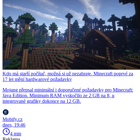
Kdo má starší počítač, možná si už nezahraje. Minecraft poprvé za
17 let mění hardwarové požadavky
Mojang přepsal minimální i doporučené požadavky pro Minecraft:
Java Edition. Minimum RAM vyskočilo ze 2 GB na 8, u
integrované grafiky dokonce na 12 GB.
Mobify.cz
dnes, 19:46
4 min
Reklama