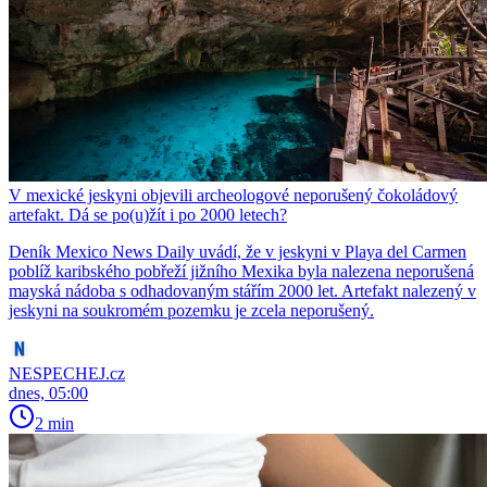
V mexické jeskyni objevili archeologové neporušený čokoládový
artefakt. Dá se po(u)žít i po 2000 letech?
Deník Mexico News Daily uvádí, že v jeskyni v Playa del Carmen
poblíž karibského pobřeží jižního Mexika byla nalezena neporušená
mayská nádoba s odhadovaným stářím 2000 let. Artefakt nalezený v
jeskyni na soukromém pozemku je zcela neporušený.
NESPECHEJ.cz
dnes, 05:00
2 min