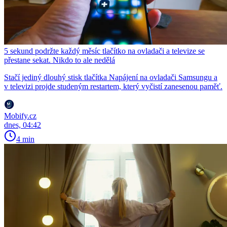
5 sekund podržte každý měsíc tlačítko na ovladači a televize se
přestane sekat. Nikdo to ale nedělá
Stačí jediný dlouhý stisk tlačítka Napájení na ovladači Samsungu a
v televizi projde studeným restartem, který vyčistí zanesenou paměť.
Mobify.cz
dnes, 04:42
4 min