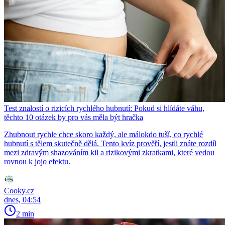
Test znalostí o rizicích rychlého hubnutí: Pokud si hlídáte váhu,
těchto 10 otázek by pro vás měla být hračka
Zhubnout rychle chce skoro každý, ale málokdo tuší, co rychlé
hubnutí s tělem skutečně dělá. Tento kvíz prověří, jestli znáte rozdíl
mezi zdravým shazováním kil a rizikovými zkratkami, které vedou
rovnou k jojo efektu.
Cooky.cz
dnes, 04:54
2 min