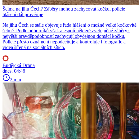
Šelma na jihu Čech? Záběry mohou zachycovat kočku, policie
hlášení dál prověřuje
Na jihu Čech se stále objevuje řada hlášení o možné velké kočkovité
šelmě. Podle odborníků však alespoň některé zveřejněné záběry s
největší pravděpodobností zachycují obyčejnou domácí kočku.
Policie přesto oznámení nepodceňuje a kontroluje i fotografie a
videa šířená na sociálních sítích.
Budějcká Drbna
dnes, 04:46
2 min