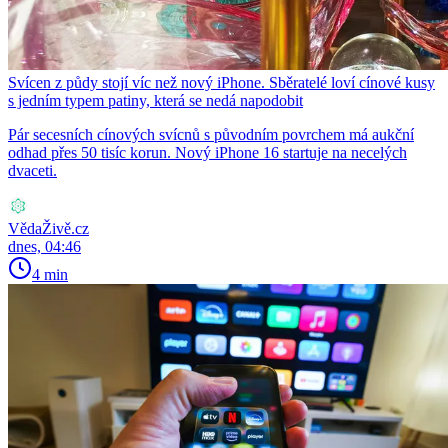
Svícen z půdy stojí víc než nový iPhone. Sběratelé loví cínové kusy
s jedním typem patiny, která se nedá napodobit
Pár secesních cínových svícnů s původním povrchem má aukční
odhad přes 50 tisíc korun. Nový iPhone 16 startuje na necelých
dvaceti.
VědaŽivě.cz
dnes, 04:46
4 min