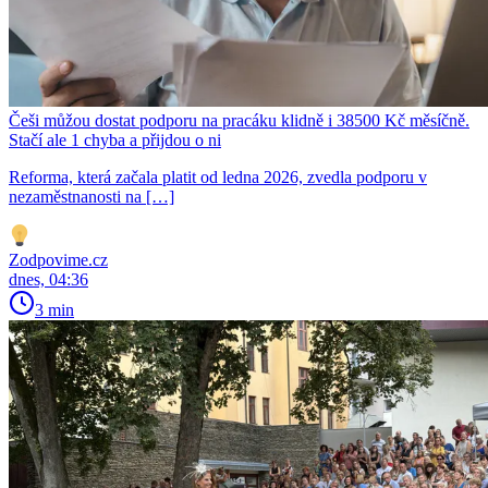
Češi můžou dostat podporu na pracáku klidně i 38500 Kč měsíčně.
Stačí ale 1 chyba a přijdou o ni
Reforma, která začala platit od ledna 2026, zvedla podporu v
nezaměstnanosti na […]
Zodpovime.cz
dnes, 04:36
3 min