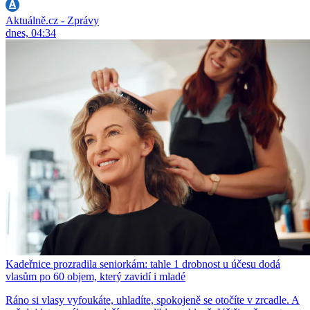
Aktuálně.cz - Zprávy
dnes, 04:34
Kadeřnice prozradila seniorkám: tahle 1 drobnost u účesu dodá
vlasům po 60 objem, který zavidí i mladé
Ráno si vlasy vyfoukáte, uhladíte, spokojeně se otočíte v zrcadle. A