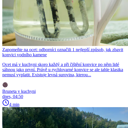
Zapomeňte na ocet: odborníci označili 1 nejlepší způsob, jak zbavit
konvici vodního kamene
Ocet má v kuchyni skoro každý a při čištění konvice po něm lidé
sáhnou jako první. Právě u rychlovarné konvice se ale tahle klasika
nemusí vyplatit. Existuje levná surovina, kterou...
Bruneta v kuchyni
dnes, 04:50
4 min