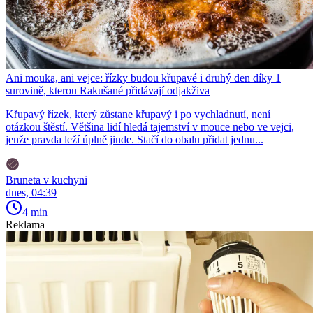
Ani mouka, ani vejce: řízky budou křupavé i druhý den díky 1
surovině, kterou Rakušané přidávají odjakživa
Křupavý řízek, který zůstane křupavý i po vychladnutí, není
otázkou štěstí. Většina lidí hledá tajemství v mouce nebo ve vejci,
jenže pravda leží úplně jinde. Stačí do obalu přidat jednu...
Bruneta v kuchyni
dnes, 04:39
4 min
Reklama