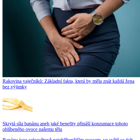
Rakovina vaječníků: Základní fakta, která by měla znát každá žena
bez výjimky
Skrytá síla banánu aneb jaké benefity přináší konzumace tohoto
oblíbeného ovoce našemu tělu
Banány jsou celosvětově nejoblíbenějším ovocem, ve světě se jich