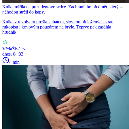
Kulka mířila na prezidentovo srdce. Zachránil ho předmět, který si
náhodou strčil do kapsy
Kulka z revolveru prošla kabátem, stovkou přeložených stran
rukopisu i kovovým pouzdrem na brýle. Teprve pak zasáhla
hrudník.
VědaŽivě.cz
dnes, 04:33
4 min