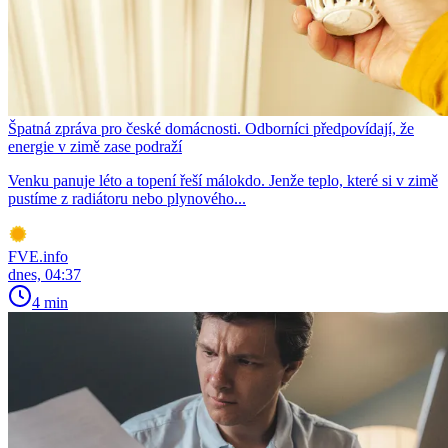
Špatná zpráva pro české domácnosti. Odborníci předpovídají, že
energie v zimě zase podraží
Venku panuje léto a topení řeší málokdo. Jenže teplo, které si v zimě
pustíme z radiátoru nebo plynového...
FVE.info
dnes, 04:37
4 min