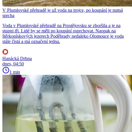
V Plumlovské přehradě je už voda na trojce, po koupání je nutná
sprcha
Voda v Plumlovské přehradě na Prostějovsku se zhoršila a je na
stupni tři. Lidé by se měli po koupání osprchovat. Naopak na
štěrkopískových jezerech Poděbrady nedaleko Olomouce je voda
stále čistá a má označení jedna.
Hanácká Drbna
dnes, 04:50
1 min