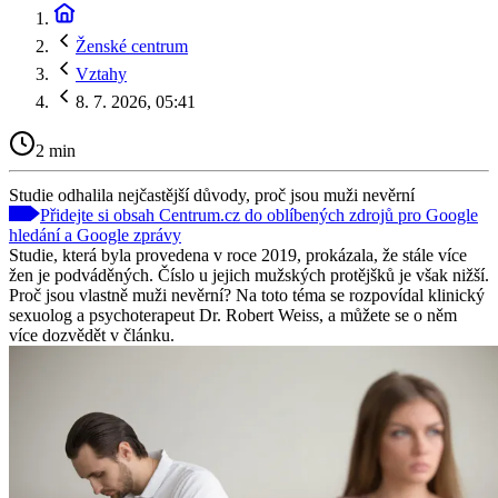
Ženské centrum
Vztahy
8. 7. 2026, 05:41
2 min
Studie odhalila nejčastější důvody, proč jsou muži nevěrní
Přidejte si obsah Centrum.cz do oblíbených zdrojů pro Google
hledání a Google zprávy
Studie, která byla provedena v roce 2019, prokázala, že stále více
žen je podváděných. Číslo u jejich mužských protějšků je však nižší.
Proč jsou vlastně muži nevěrní? Na toto téma se rozpovídal klinický
sexuolog a psychoterapeut Dr. Robert Weiss, a můžete se o něm
více dozvědět v článku.