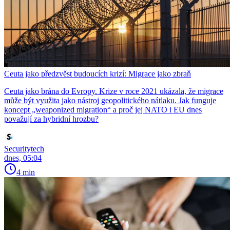
Ceuta jako předzvěst budoucích krizí: Migrace jako zbraň
Ceuta jako brána do Evropy. Krize v roce 2021 ukázala, že migrace
může být využita jako nástroj geopolitického nátlaku. Jak funguje
koncept „weaponized migration“ a proč jej NATO i EU dnes
považují za hybridní hrozbu?
Securitytech
dnes, 05:04
4 min