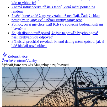
kdo to vůbec je?
Známá influencerka přišla s teorií, která mění pohled na
randění
7 věcí, které zralé ženy ve vztahu už nedělají. Žádný chlap
nestojí za to, aby kvůli němu ztratily samy sebe
Pomoc, on si mě chce vzít! Když o společné budoucnosti sní
hlavně on
Za jak dlouho muž pozná, že jste ta pravá? Psychologové
našli překvapivou odpověď
Přátelství prochází revolucí: Friend dating mění způsob, jak si
lidé hledají nové přátele
Zobrazit více
Ženské centrum
Vztahy
Vybrali jsme pro vás
Magazíny a zajímavosti