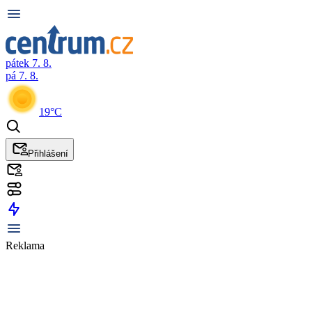
pátek 7. 8.
pá 7. 8.
19°C
Přihlášení
Reklama