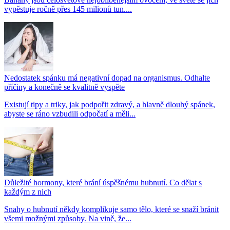
vypěstuje ročně přes 145 milionů tun....
Nedostatek spánku má negativní dopad na organismus. Odhalte
příčiny a konečně se kvalitně vyspěte
Existují tipy a triky, jak podpořit zdravý, a hlavně dlouhý spánek,
abyste se ráno vzbudili odpočatí a měli...
Důležité hormony, které brání úspěšnému hubnutí. Co dělat s
každým z nich
Snahy o hubnutí někdy komplikuje samo tělo, které se snaží bránit
všemi možnými způsoby. Na vině, že...