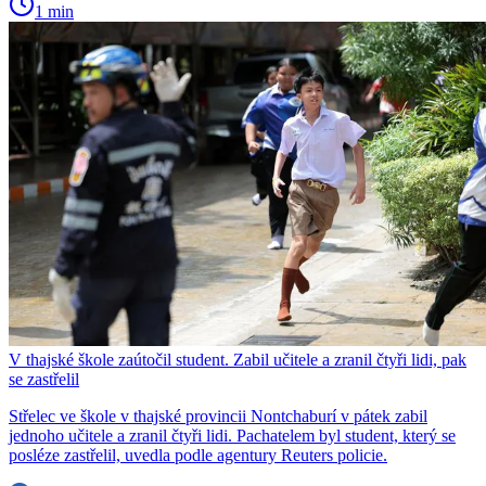
1 min
V thajské škole zaútočil student. Zabil učitele a zranil čtyři lidi, pak
se zastřelil
Střelec ve škole v thajské provincii Nontchaburí v pátek zabil
jednoho učitele a zranil čtyři lidi. Pachatelem byl student, který se
posléze zastřelil, uvedla podle agentury Reuters policie.