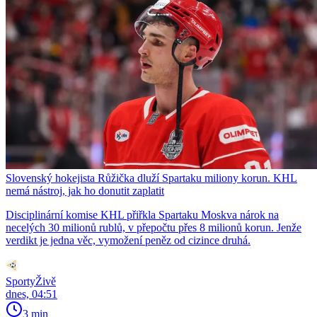
Slovenský hokejista Růžička dluží Spartaku miliony korun. KHL
nemá nástroj, jak ho donutit zaplatit
Disciplinární komise KHL přiřkla Spartaku Moskva nárok na
necelých 30 milionů rublů, v přepočtu přes 8 milionů korun. Jenže
verdikt je jedna věc, vymožení peněz od cizince druhá.
SportyŽivě
dnes, 04:51
3 min