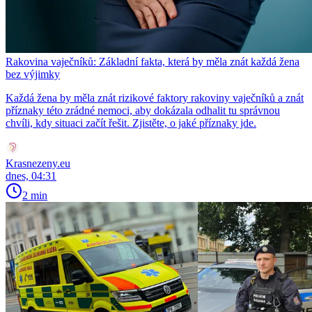
Rakovina vaječníků: Základní fakta, která by měla znát každá žena
bez výjimky
Každá žena by měla znát rizikové faktory rakoviny vaječníků a znát
příznaky této zrádné nemoci, aby dokázala odhalit tu správnou
chvíli, kdy situaci začít řešit. Zjistěte, o jaké příznaky jde.
Krasnezeny.eu
dnes, 04:31
2 min