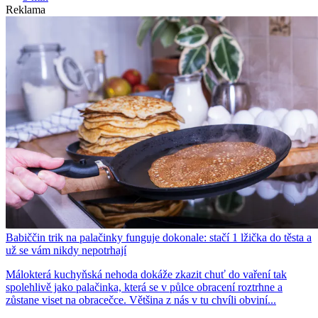
Reklama
Babiččin trik na palačinky funguje dokonale: stačí 1 lžička do těsta a
už se vám nikdy nepotrhají
Málokterá kuchyňská nehoda dokáže zkazit chuť do vaření tak
spolehlivě jako palačinka, která se v půlce obracení roztrhne a
zůstane viset na obracečce. Většina z nás v tu chvíli obviní...