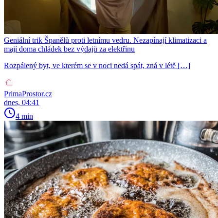
Geniální trik Španělů proti letnímu vedru. Nezapínají klimatizaci a
mají doma chládek bez výdajů za elektřinu
Rozpálený byt, ve kterém se v noci nedá spát, zná v létě […]
PrimaProstor.cz
dnes, 04:41
4 min