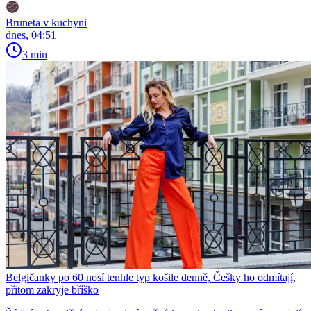
Bruneta v kuchyni
dnes, 04:51
3 min
Belgičanky po 60 nosí tenhle typ košile denně, Češky ho odmítají,
přitom zakryje bříško