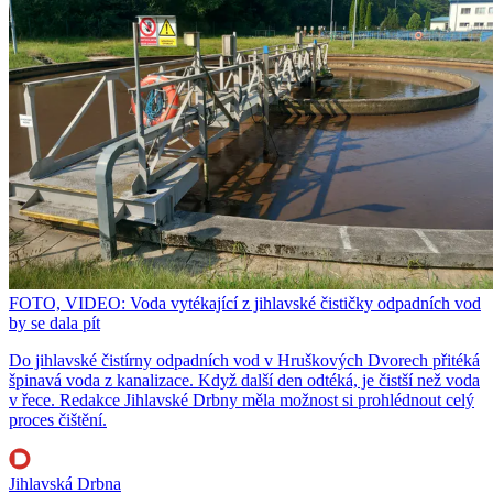
FOTO, VIDEO: Voda vytékající z jihlavské čističky odpadních vod
by se dala pít
Do jihlavské čistírny odpadních vod v Hruškových Dvorech přitéká
špinavá voda z kanalizace. Když další den odtéká, je čistší než voda
v řece. Redakce Jihlavské Drbny měla možnost si prohlédnout celý
proces čištění.
Jihlavská Drbna