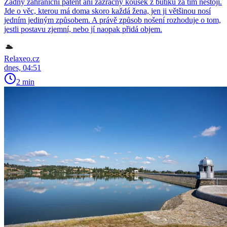
Žádný zahraniční patent ani zázračný kousek z butiku za tím nestojí.
Jde o věc, kterou má doma skoro každá žena, jen ji většinou nosí
jedním jediným způsobem. A právě způsob nošení rozhoduje o tom,
jestli postavu zjemní, nebo jí naopak přidá objem.
Relaxeo.cz
dnes, 04:51
2 min