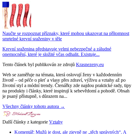
Naučte se rozpoznat příznaky, které mohou ukazovat na přítomnost
smrtelné krevní sraženiny v těle
Krevní sraženina představuje velmi nebezpečné a záludné
onemocnění, které je složité včas odhalit. Existuje...
Tento článek byl publikován ze zdrojů
Krasnezeny.eu
Web se zaměřuje na témata, která oslovují ženy v každodenním
životě – od péče o pleť a vlasy přes zdraví, výživu a vztahy až po
životní styl a módní trendy. Čtenářky zde najdou praktické rady, tipy
na produkty i články, které inspirují k sebevědomí a pohodě. Obsah
je psaný přístupně, s důrazem na...
Všechny články tohoto autora →
Další články z kategorie
Vztahy
Komentář: Mužů je dost, ale zjevně ne „těch správných“. A