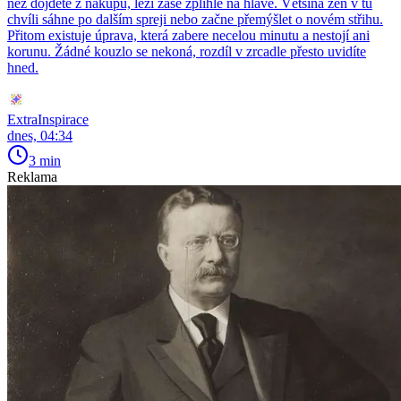
než dojdete z nákupu, leží zase zplihle na hlavě. Většina žen v tu
chvíli sáhne po dalším spreji nebo začne přemýšlet o novém střihu.
Přitom existuje úprava, která zabere necelou minutu a nestojí ani
korunu. Žádné kouzlo se nekoná, rozdíl v zrcadle přesto uvidíte
hned.
ExtraInspirace
dnes, 04:34
3 min
Reklama