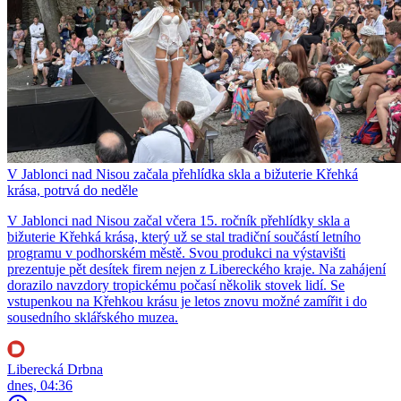
V Jablonci nad Nisou začala přehlídka skla a bižuterie Křehká
krása, potrvá do neděle
V Jablonci nad Nisou začal včera 15. ročník přehlídky skla a
bižuterie Křehká krása, který už se stal tradiční součástí letního
programu v podhorském městě. Svou produkci na výstavišti
prezentuje pět desítek firem nejen z Libereckého kraje. Na zahájení
dorazilo navzdory tropickému počasí několik stovek lidí. Se
vstupenkou na Křehkou krásu je letos znovu možné zamířit i do
sousedního sklářského muzea.
Liberecká Drbna
dnes, 04:36