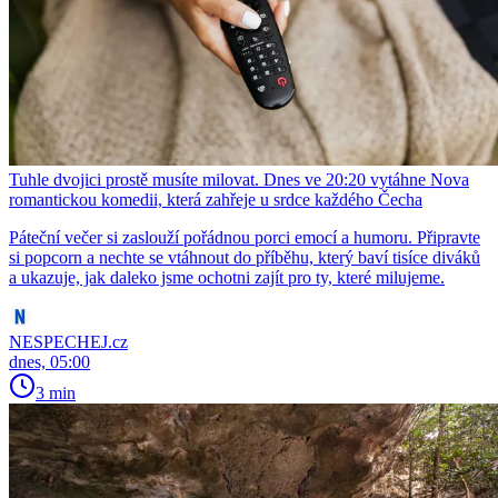
Tuhle dvojici prostě musíte milovat. Dnes ve 20:20 vytáhne Nova
romantickou komedii, která zahřeje u srdce každého Čecha
Páteční večer si zaslouží pořádnou porci emocí a humoru. Připravte
si popcorn a nechte se vtáhnout do příběhu, který baví tisíce diváků
a ukazuje, jak daleko jsme ochotni zajít pro ty, které milujeme.
NESPECHEJ.cz
dnes, 05:00
3 min