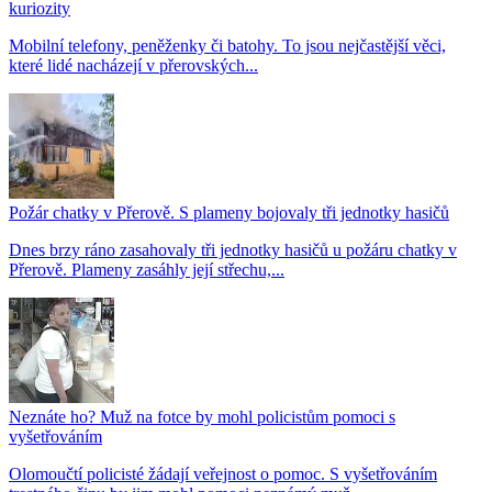
kuriozity
Mobilní telefony, peněženky či batohy. To jsou nejčastější věci,
které lidé nacházejí v přerovských...
Požár chatky v Přerově. S plameny bojovaly tři jednotky hasičů
Dnes brzy ráno zasahovaly tři jednotky hasičů u požáru chatky v
Přerově. Plameny zasáhly její střechu,...
Neznáte ho? Muž na fotce by mohl policistům pomoci s
vyšetřováním
Olomoučtí policisté žádají veřejnost o pomoc. S vyšetřováním