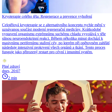
Kryoterapie celého těla: Regenerace a prevence vyhoření
Celotělová kryoterapie se z alternativního konceptu rychle mění v
uznávanou součást moderní regenerační medicíny. Krátkodobé
vystavení organismu extrémnímu suchému chladu vyvolává v těle
silnou neuroendokrinní reakci. Během několika minut dochází k
masivnímu perifernímu stažení cév, po kterém při opětovném zahřátí
následuje intenzivní prokrvení všech orgánů a tkání. Tento proces
funguje jako přirozený restart pro cévní i imunitní systém.
Plné zdraví
dnes, 20:07
2 min