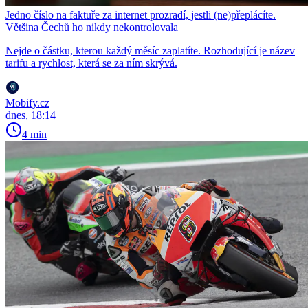
Jedno číslo na faktuře za internet prozradí, jestli (ne)přeplácíte.
Většina Čechů ho nikdy nekontrolovala
Nejde o částku, kterou každý měsíc zaplatíte. Rozhodující je název
tarifu a rychlost, která se za ním skrývá.
Mobify.cz
dnes, 18:14
4 min