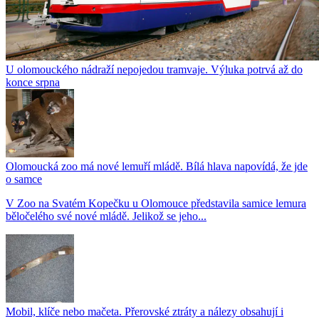
U olomouckého nádraží nepojedou tramvaje. Výluka potrvá až do
konce srpna
Olomoucká zoo má nové lemuří mládě. Bílá hlava napovídá, že jde
o samce
V Zoo na Svatém Kopečku u Olomouce představila samice lemura
běločelého své nové mládě. Jelikož se jeho...
Mobil, klíče nebo mačeta. Přerovské ztráty a nálezy obsahují i