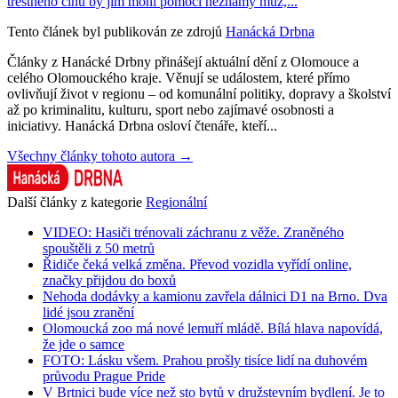
trestného činu by jim mohl pomoci neznámý muž,...
Tento článek byl publikován ze zdrojů
Hanácká Drbna
Články z Hanácké Drbny přinášejí aktuální dění z Olomouce a
celého Olomouckého kraje. Věnují se událostem, které přímo
ovlivňují život v regionu – od komunální politiky, dopravy a školství
až po kriminalitu, kulturu, sport nebo zajímavé osobnosti a
iniciativy. Hanácká Drbna osloví čtenáře, kteří...
Všechny články tohoto autora →
Další články z kategorie
Regionální
VIDEO: Hasiči trénovali záchranu z věže. Zraněného
spouštěli z 50 metrů
Řidiče čeká velká změna. Převod vozidla vyřídí online,
značky přijdou do boxů
Nehoda dodávky a kamionu zavřela dálnici D1 na Brno. Dva
lidé jsou zranění
Olomoucká zoo má nové lemuří mládě. Bílá hlava napovídá,
že jde o samce
FOTO: Lásku všem. Prahou prošly tisíce lidí na duhovém
průvodu Prague Pride
V Brtnici bude více než sto bytů v družstevním bydlení. Je to