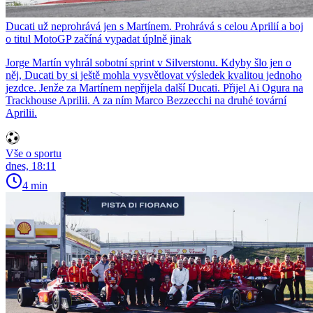
Ducati už neprohrává jen s Martínem. Prohrává s celou Aprilií a boj
o titul MotoGP začíná vypadat úplně jinak
Jorge Martín vyhrál sobotní sprint v Silverstonu. Kdyby šlo jen o
něj, Ducati by si ještě mohla vysvětlovat výsledek kvalitou jednoho
jezdce. Jenže za Martínem nepřijela další Ducati. Přijel Ai Ogura na
Trackhouse Aprilii. A za ním Marco Bezzecchi na druhé tovární
Aprilii.
Vše o sportu
dnes, 18:11
4 min