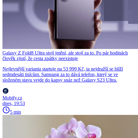
Galaxy Z Fold8 Ultra stojí jmění, ale stojí za to. Po pár hodinách
člověk zjistí, že cesta zpátky neexistuje
Nejlevnější varianta startuje na 53 999 Kč, ta nejdražší se blíží
sedmdesáti tisícům. Samsung za to dává telefon, který se ve
složeném stavu vejde do kapsy snáz než Galaxy S23 Ultra.
Mobify.cz
dnes, 19:53
5 min