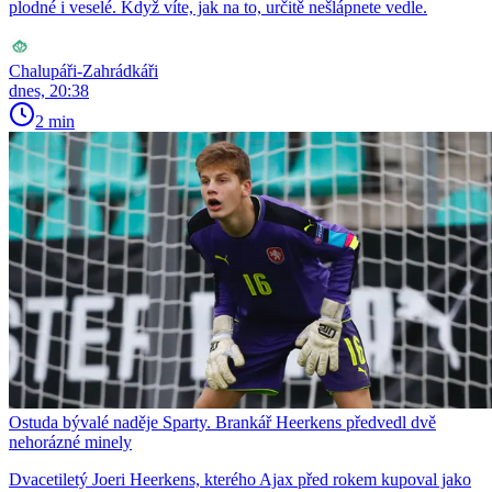
plodné i veselé. Když víte, jak na to, určitě nešlápnete vedle.
Chalupáři-Zahrádkáři
dnes, 20:38
2 min
Ostuda bývalé naděje Sparty. Brankář Heerkens předvedl dvě
nehorázné minely
Dvacetiletý Joeri Heerkens, kterého Ajax před rokem kupoval jako