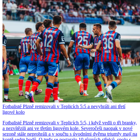
Fotbalisté Plzně remizovali v Teplicích 5:5 a nevyhráli ani třetí
ligové kolo
Fotbalisté Plzně remizovali v Teplicích 5:5, i když vedli o tři branky,
a nezvítězili ani ve třetím ligovém kole. Severočeši naopak v nové
sezoně stále neprohráli a v součtu s úvodními dvěma triumfy mají na
kontě sedm bodů. O trefy se postaralo 10 různých střelců, spolu s