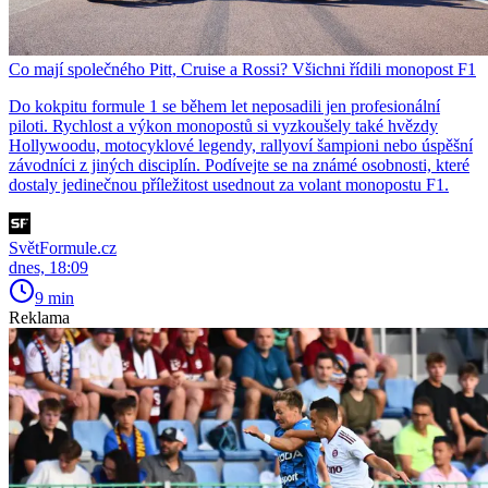
Co mají společného Pitt, Cruise a Rossi? Všichni řídili monopost F1
Do kokpitu formule 1 se během let neposadili jen profesionální
piloti. Rychlost a výkon monopostů si vyzkoušely také hvězdy
Hollywoodu, motocyklové legendy, rallyoví šampioni nebo úspěšní
závodníci z jiných disciplín. Podívejte se na známé osobnosti, které
dostaly jedinečnou příležitost usednout za volant monopostu F1.
SvětFormule.cz
dnes, 18:09
9 min
Reklama