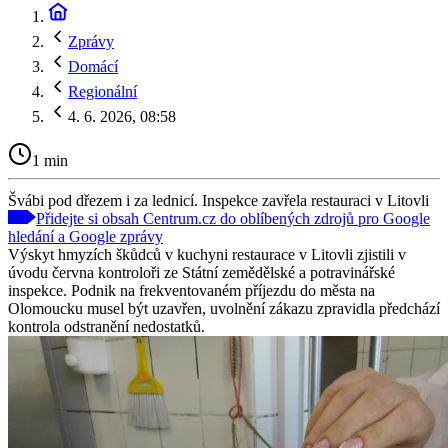
Zprávy
Domácí
Regionální
4. 6. 2026, 08:58
1 min
Švábi pod dřezem i za lednicí. Inspekce zavřela restauraci v Litovli
Přidejte si obsah Centrum.cz do oblíbených zdrojů pro Google
hledání a Google zprávy
Výskyt hmyzích škůdců v kuchyni restaurace v Litovli zjistili v
úvodu června kontroloři ze Státní zemědělské a potravinářské
inspekce. Podnik na frekventovaném příjezdu do města na
Olomoucku musel být uzavřen, uvolnění zákazu zpravidla předchází
kontrola odstranění nedostatků.