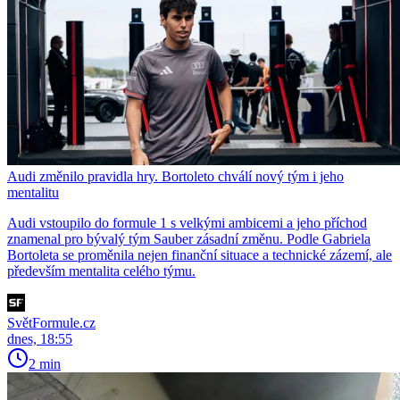
Audi změnilo pravidla hry. Bortoleto chválí nový tým i jeho
mentalitu
Audi vstoupilo do formule 1 s velkými ambicemi a jeho příchod
znamenal pro bývalý tým Sauber zásadní změnu. Podle Gabriela
Bortoleta se proměnila nejen finanční situace a technické zázemí, ale
především mentalita celého týmu.
SvětFormule.cz
dnes, 18:55
2 min