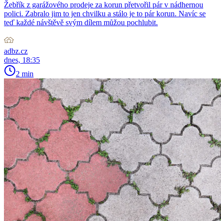
Žebřík z garážového prodeje za korun přetvořil pár v nádhernou
polici. Zabralo jim to jen chvilku a stálo je to pár korun. Navíc se
teď každé návštěvě svým dílem můžou pochlubit.
adbz.cz
dnes, 18:35
2 min