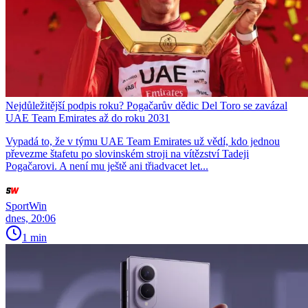
Nejdůležitější podpis roku? Pogačarův dědic Del Toro se zavázal
UAE Team Emirates až do roku 2031
Vypadá to, že v týmu UAE Team Emirates už vědí, kdo jednou
převezme štafetu po slovinském stroji na vítězství Tadeji
Pogačarovi. A není mu ještě ani třiadvacet let...
SportWin
dnes, 20:06
1 min