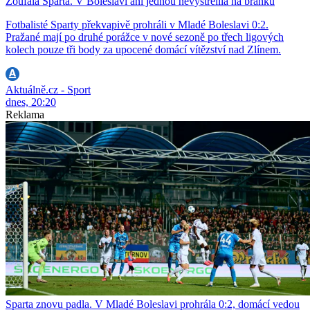
Zoufalá Sparta. V Boleslavi ani jednou nevystřelila na branku
Fotbalisté Sparty překvapivě prohráli v Mladé Boleslavi 0:2.
Pražané mají po druhé porážce v nové sezoně po třech ligových
kolech pouze tři body za upocené domácí vítězství nad Zlínem.
Aktuálně.cz - Sport
dnes, 20:20
Reklama
Sparta znovu padla. V Mladé Boleslavi prohrála 0:2, domácí vedou