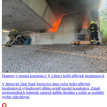
Plameny v mostní konstrukci: V Liberci hořel příbytek bezdomovců
V liberecké části Staré Pavlovice dnes večer hořel příbytek
bezdomovců vybudovaný přímo uvnitř mostní konstrukce. Zásah
profesionálních jednotek zamezil dalším škodám a požár se podařilo
rychle zlikvidovat.