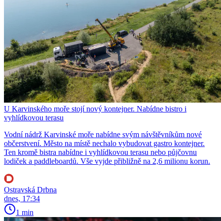
U Karvinského moře stojí nový kontejner. Nabídne bistro i
vyhlídkovou terasu
Vodní nádrž Karvinské moře nabídne svým návštěvníkům nové
občerstvení. Město na místě nechalo vybudovat gastro kontejner.
Ten kromě bistra nabídne i vyhlídkovou terasu nebo půjčovnu
lodiček a paddleboardů. Vše vyjde přibližně na 2,6 milionu korun.
Ostravská Drbna
dnes, 17:34
1 min