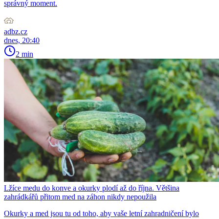
správný moment.
adbz.cz
dnes, 20:40
2 min
Lžíce medu do konve a okurky plodí až do října. Většina
zahrádkářů přitom med na záhon nikdy nepoužila
Okurky a med jsou tu od toho, aby vaše letní zahradničení bylo