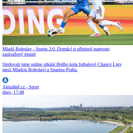
Mladá Boleslav - Sparta 2:0. Domácí si připisují naprosto
zasloužený triumf
Sledovali jsme online utkání třetího kola fotbalové Chance Ligy
mezi Mladou Boleslaví a Spartou Praha.
Aktuálně.cz - Sport
dnes, 17:48