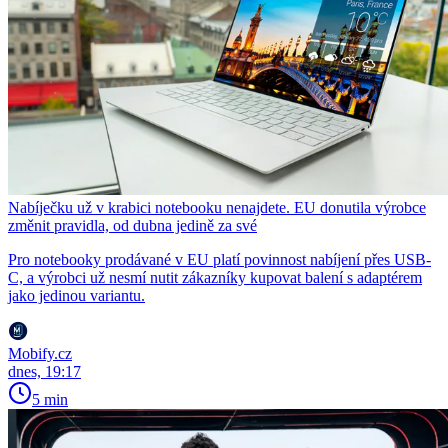
Nabíječku už v krabici notebooku nenajdete. EU donutila výrobce
změnit pravidla, od dubna jedině za své
Pro notebooky prodávané v EU platí povinnost nabíjení přes USB-
C, a výrobci už nesmí nutit zákazníky kupovat balení s adaptérem
jako jedinou variantu.
Mobify.cz
dnes, 19:17
5 min