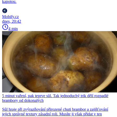
kapotou.
Mobify.cz
dnes, 20:42
4 min
5 minut vaření, pak teprve sůl. Tak jednoduchý trik dělí rozpadlé
brambory od dokonalých
Sůl hraje při zvýrazňování přirozené chuti brambor a zajišťování
jejich správné textury zásadní roli. Musíte ji však přidat v ten