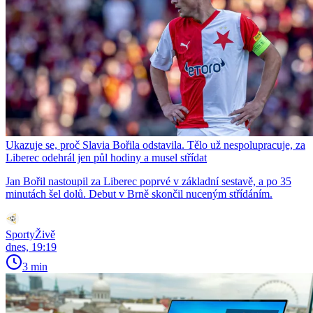
Ukazuje se, proč Slavia Bořila odstavila. Tělo už nespolupracuje, za
Liberec odehrál jen půl hodiny a musel střídat
Jan Bořil nastoupil za Liberec poprvé v základní sestavě, a po 35
minutách šel dolů. Debut v Brně skončil nuceným střídáním.
SportyŽivě
dnes, 19:19
3 min