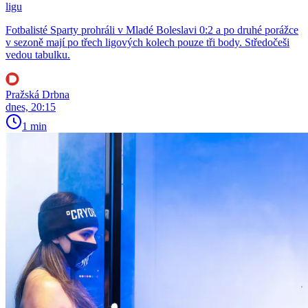
ligu
Fotbalisté Sparty prohráli v Mladé Boleslavi 0:2 a po druhé porážce
v sezoně mají po třech ligových kolech pouze tři body. Středočeši
vedou tabulku.
Pražská Drbna
dnes, 20:15
1 min