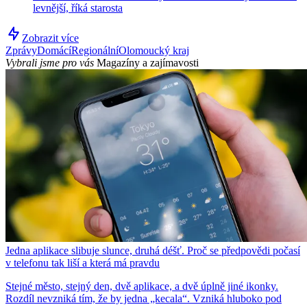
levnější, říká starosta
Zobrazit více
Zprávy
Domácí
Regionální
Olomoucký kraj
Vybrali jsme pro vás
Magazíny a zajímavosti
Jedna aplikace slibuje slunce, druhá déšť. Proč se předpovědi počasí
v telefonu tak liší a která má pravdu
Stejné město, stejný den, dvě aplikace, a dvě úplně jiné ikonky.
Rozdíl nevzniká tím, že by jedna „kecala“. Vzniká hluboko pod