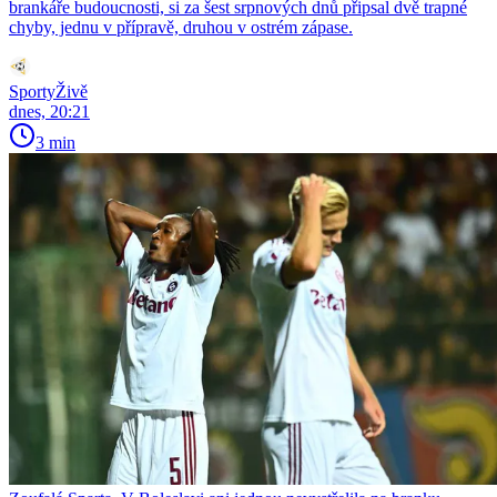
brankáře budoucnosti, si za šest srpnových dnů připsal dvě trapné
chyby, jednu v přípravě, druhou v ostrém zápase.
SportyŽivě
dnes, 20:21
3 min