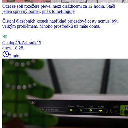
Ocet se solí rozežere plevel mezi dlaždicemi za 12 hodin. Stačí
jeden správný poměr, jinak to nefunguje
Čištění dlažebních kostek například příjezdové cesty nemusí být
velkým problémem. Mnoho prostředků už máte doma.
Chalupáři-Zahrádkáři
dnes, 18:28
2 min