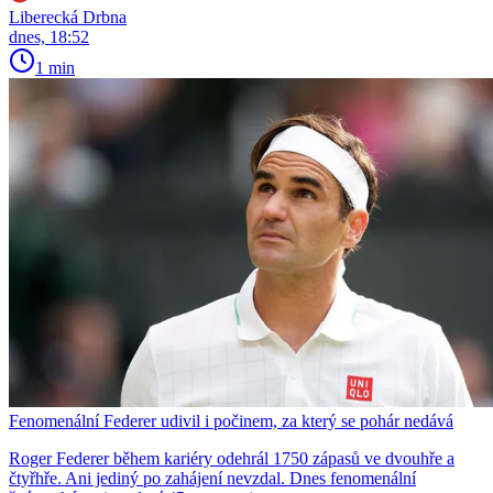
Liberecká Drbna
dnes, 18:52
1 min
Fenomenální Federer udivil i počinem, za který se pohár nedává
Roger Federer během kariéry odehrál 1750 zápasů ve dvouhře a
čtyřhře. Ani jediný po zahájení nevzdal. Dnes fenomenální