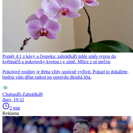
Poměr 4:1 z kávy a česneku: zahrádkáři tuhle směs sypou do
květináčů a pokojovky kvetou i v zimě. Mšice z ní utečou
Pokojové rostliny je třeba vždy správně vyživit. Pokud to dokážete,
budou vám dělat radost po opravdu dlouhá léta.
Chalupáři-Zahrádkáři
dnes, 19:32
2 min
Reklama