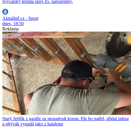
švýcarský tenista slaví 45. narozeniny.
Aktuálně.cz - Sport
dnes, 18:50
Reklama
Starý žebřík z garáže za stopadesát korun. Pár ho natřel, přidal prkna
a obývák vypadá jako z katalogu