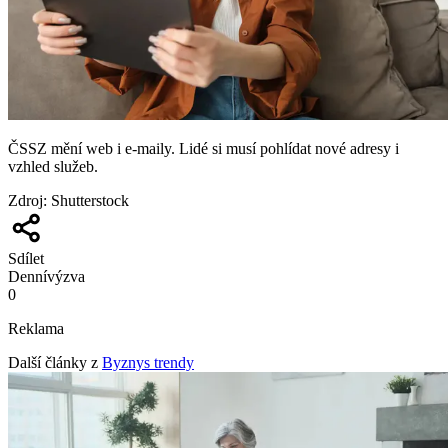
ČSSZ mění web i e-maily. Lidé si musí pohlídat nové adresy i
vzhled služeb.
Zdroj
:
Shutterstock
Sdílet
Denní
výzva
0
Reklama
Další články z
Byznys trendy