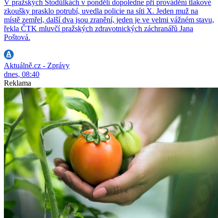
V pražských Stodůlkách v pondělí dopoledne při provádění tlakové
zkoušky prasklo potrubí, uvedla policie na síti X. Jeden muž na
místě zemřel, další dva jsou zranění, jeden je ve velmi vážném stavu,
řekla ČTK mluvčí pražských zdravotnických záchranářů Jana
Poštová.
Aktuálně.cz - Zprávy
dnes, 08:40
Reklama