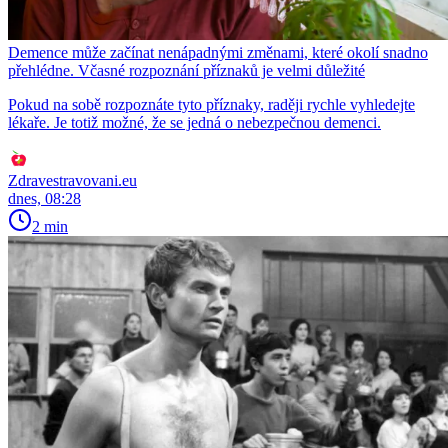
Demence může začínat nenápadnými změnami, které okolí snadno
přehlédne. Včasné rozpoznání příznaků je velmi důležité
Pokud na sobě rozpoznáte tyto příznaky, raději rychle vyhledejte
lékaře. Je totiž možné, že se jedná o nebezpečnou demenci.
Zdravestravovani.eu
dnes, 08:28
2 min