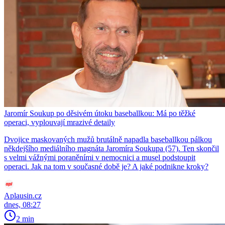
Jaromír Soukup po děsivém útoku baseballkou: Má po těžké
operaci, vyplouvají mrazivé detaily
Dvojice maskovaných mužů brutálně napadla baseballkou pálkou
někdejšího mediálního magnáta Jaromíra Soukupa (57). Ten skončil
s velmi vážnými poraněními v nemocnici a musel podstoupit
operaci. Jak na tom v současné době je? A jaké podnikne kroky?
Aplausin.cz
dnes, 08:27
2 min