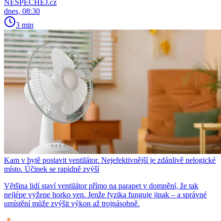
NESPECHEJ.cz
dnes, 08:30
3 min
Kam v bytě postavit ventilátor. Nejefektivnější je zdánlivě nelogické
místo. Účinek se rapidně zvýší
Většina lidí staví ventilátor přímo na parapet v domnění, že tak
nejlépe vyžene horko ven. Jenže fyzika funguje jinak – a správné
umístění může zvýšit výkon až trojnásobně.