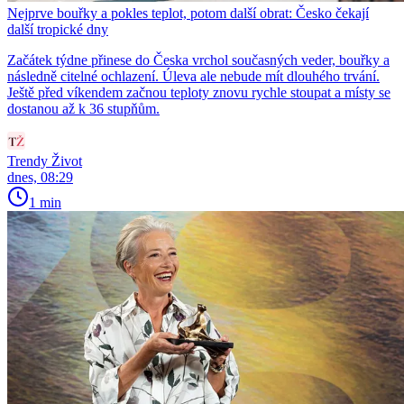
Nejprve bouřky a pokles teplot, potom další obrat: Česko čekají
další tropické dny
Začátek týdne přinese do Česka vrchol současných veder, bouřky a
následně citelné ochlazení. Úleva ale nebude mít dlouhého trvání.
Ještě před víkendem začnou teploty znovu rychle stoupat a místy se
dostanou až k 36 stupňům.
Trendy Život
dnes, 08:29
1 min