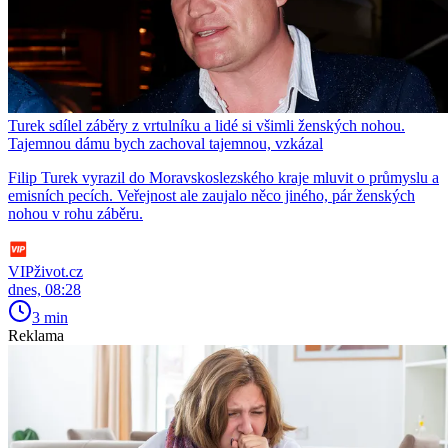
Turek sdílel záběry z vrtulníku a lidé si všimli ženských nohou.
Tajemnou dámu bych zachoval tajemnou, vzkázal
Filip Turek vyrazil do Moravskoslezského kraje mluvit o průmyslu a
emisních pecích. Veřejnost ale zaujalo něco jiného, pár ženských
nohou v rohu záběru.
VIPživot.cz
dnes, 08:28
3 min
Reklama