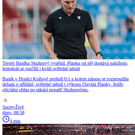
Trenér Baníku Skuhravý vypěnil. Planka od něj dostává naloženo,
tentokrát se rozčílil i kvůli světelné tabuli
Baník v Hradci Králové prohrál 0:1 a kolem zápasu se rozproudila
debata o střídání, světelné tabuli i výkonu Davida Planky. Jenže
oficiální ohlas po utkání nepatří Skuhravému.
SportyŽivě
dnes, 08:58
4 min