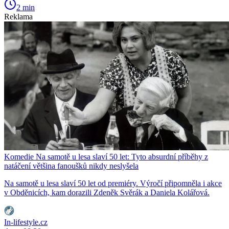
2 min
Reklama
Komedie Na samotě u lesa slaví 50 let: Tyto absurdní příběhy z
natáčení většina fanoušků nikdy neslyšela
Na samotě u lesa slaví 50 let od premiéry. Výročí připomněla i akce
v Obděnicích, kam dorazili Zdeněk Svěrák a Daniela Kolářová.
In-lifestyle.cz