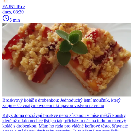
FAJNTIP.cz
dnes, 08:30
5 min
Broskvový koláč s drobenkou: Jednoduchý letní moučník, který
zaujme šťavnatým ovocem i křupavou vrstvou navrchu
Když doma dozrávají broskve nebo zůstanou v míse měkčí kousky,
které už nikdo nechce jíst jen tak, přichází u nás na řadu broskvový
koláč s drobenkou. Mám ho ráda pro vláčné kefírové těsto, šťavnaté