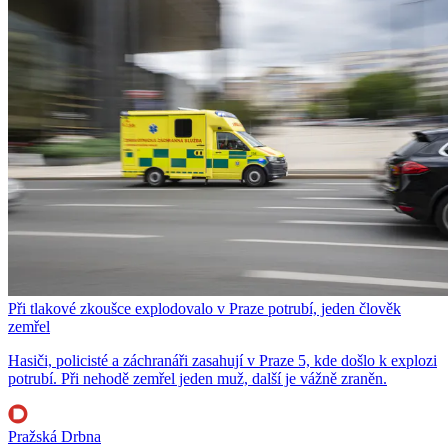
Při tlakové zkoušce explodovalo v Praze potrubí, jeden člověk
zemřel
Hasiči, policisté a záchranáři zasahují v Praze 5, kde došlo k explozi
potrubí. Při nehodě zemřel jeden muž, další je vážně zraněn.
Pražská Drbna