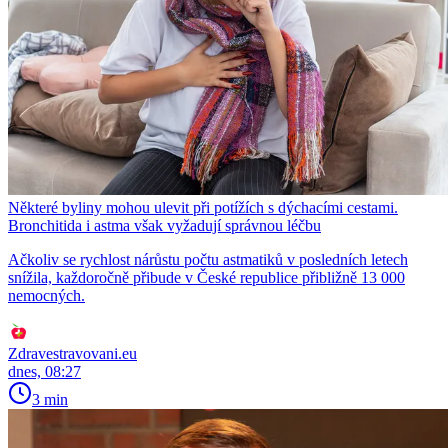
Některé byliny mohou ulevit při potížích s dýchacími cestami.
Bronchitida i astma však vyžadují správnou léčbu
Ačkoliv se rychlost nárůstu počtu astmatiků v posledních letech
snížila, každoročně přibude v České republice přibližně 13 000
nemocných.
Zdravestravovani.eu
dnes, 08:27
3 min