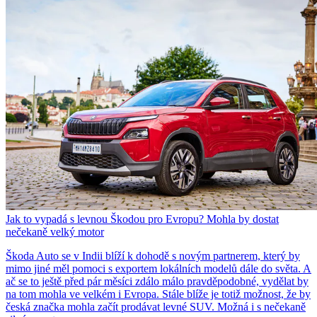
Jak to vypadá s levnou Škodou pro Evropu? Mohla by dostat
nečekaně velký motor
Škoda Auto se v Indii blíží k dohodě s novým partnerem, který by
mimo jiné měl pomoci s exportem lokálních modelů dále do světa. A
ač se to ještě před pár měsíci zdálo málo pravděpodobné, vydělat by
na tom mohla ve velkém i Evropa. Stále blíže je totiž možnost, že by
česká značka mohla začít prodávat levné SUV. Možná i s nečekaně