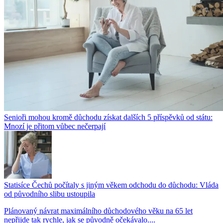
Senioři mohou kromě důchodu získat dalších 5 příspěvků od státu:
Mnozí je přitom vůbec nečerpají
Statisíce Čechů počítaly s jiným věkem odchodu do důchodu: Vláda
od původního slibu ustoupila
Plánovaný návrat maximálního důchodového věku na 65 let
nepřijde tak rychle, jak se původně očekávalo....