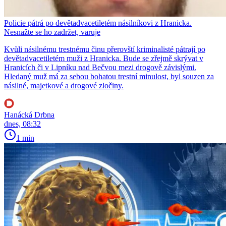
Policie pátrá po devětadvacetiletém násilníkovi z Hranicka.
Nesnažte se ho zadržet, varuje
Kvůli násilnému trestnému činu přerovští kriminalisté pátrají po
devětadvacetiletém muži z Hranicka. Bude se zřejmě skrývat v
Hranicích či v Lipníku nad Bečvou mezi drogově závislými.
Hledaný muž má za sebou bohatou trestní minulost, byl souzen za
násilné, majetkové a drogové zločiny.
Hanácká Drbna
dnes, 08:32
1 min