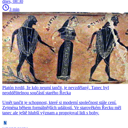
dnes, 08:30
3 min
Platón tvrdil, že kdo neumí tančit, je nevzdělaný. Tanec byl
neoddělitelnou součástí starého Řecka
Umět tančit je schopnost, které si moderní společnost stále cení.
Zejména během formálnějších událostí. Ve starověkém Řecku měl
tanec ale ještě hlubší význam a propojoval lidi s bohy.