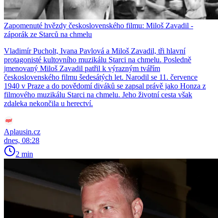
Zapomenuté hvězdy československého filmu: Miloš Zavadil -
záporák ze Starců na chmelu
Vladimír Pucholt, Ivana Pavlová a Miloš Zavadil, tři hlavní
protagonisté kultovního muzikálu Starci na chmelu. Posledně
jmenovaný Miloš Zavadil patřil k výrazným tvářím
československého filmu šedesátých let. Narodil se 11. července
1940 v Praze a do povědomí diváků se zapsal právě jako Honza z
filmového muzikálu Starci na chmelu. Jeho životní cesta však
zdaleka nekončila u herectví.
Aplausin.cz
dnes, 08:28
2 min