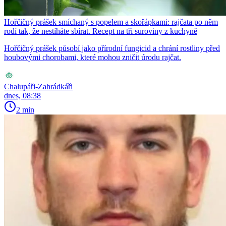
Hořčičný prášek smíchaný s popelem a skořápkami: rajčata po něm
rodí tak, že nestíháte sbírat. Recept na tři suroviny z kuchyně
Hořčičný prášek působí jako přírodní fungicid a chrání rostliny před
houbovými chorobami, které mohou zničit úrodu rajčat.
Chalupáři-Zahrádkáři
dnes, 08:38
2 min