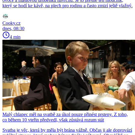
ovoce a máslovou drobenku navrchu. Je to přesně ten moučník,
který se hodí ke kávě, na plech pro rodinu a často zmizí ještě vlažný.
Cooky.cz
dnes, 08:30
4 min
Malý chlapec měl na svatbě za úkol pouze přinést prsteny. Z toho,
co během 10 vteřin předvedl, však zůstává rozum stát
Svatba je věc, která by měla být brána vážně. Občas ji ale doprovází