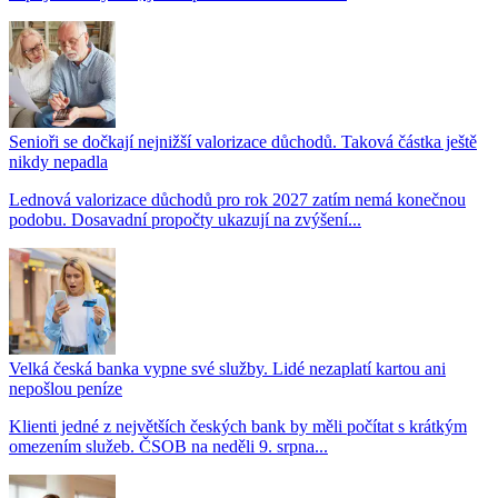
Senioři se dočkají nejnižší valorizace důchodů. Taková částka ještě
nikdy nepadla
Lednová valorizace důchodů pro rok 2027 zatím nemá konečnou
podobu. Dosavadní propočty ukazují na zvýšení...
Velká česká banka vypne své služby. Lidé nezaplatí kartou ani
nepošlou peníze
Klienti jedné z největších českých bank by měli počítat s krátkým
omezením služeb. ČSOB na neděli 9. srpna...