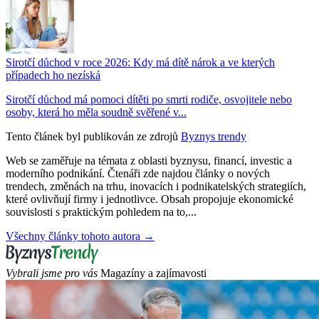
Sirotčí důchod v roce 2026: Kdy má dítě nárok a ve kterých
případech ho nezíská
Sirotčí důchod má pomoci dítěti po smrti rodiče, osvojitele nebo
osoby, která ho měla soudně svěřené v...
Tento článek byl publikován ze zdrojů
Byznys trendy
Web se zaměřuje na témata z oblasti byznysu, financí, investic a
moderního podnikání. Čtenáři zde najdou články o nových
trendech, změnách na trhu, inovacích i podnikatelských strategiích,
které ovlivňují firmy i jednotlivce. Obsah propojuje ekonomické
souvislosti s praktickým pohledem na to,...
Všechny články tohoto autora →
Vybrali jsme pro vás
Magazíny a zajímavosti