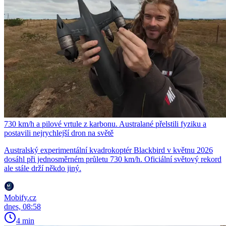
730 km/h a pilové vrtule z karbonu. Australané přelstili fyziku a
postavili nejrychlejší dron na světě
Australský experimentální kvadrokoptér Blackbird v květnu 2026
dosáhl při jednosměrném průletu 730 km/h. Oficiální světový rekord
ale stále drží někdo jiný.
Mobify.cz
dnes, 08:58
4 min