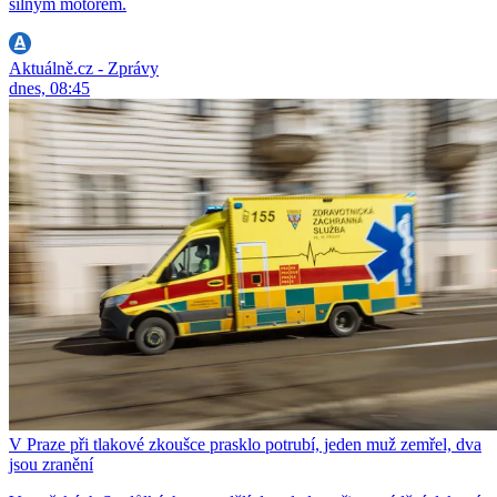
silným motorem.
Aktuálně.cz - Zprávy
dnes, 08:45
V Praze při tlakové zkoušce prasklo potrubí, jeden muž zemřel, dva
jsou zranění