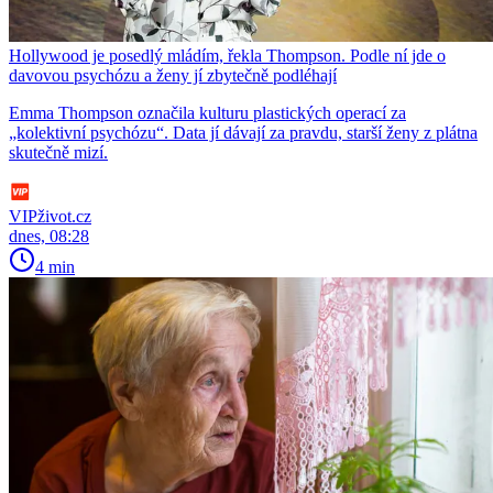
Hollywood je posedlý mládím, řekla Thompson. Podle ní jde o
davovou psychózu a ženy jí zbytečně podléhají
Emma Thompson označila kulturu plastických operací za
„kolektivní psychózu“. Data jí dávají za pravdu, starší ženy z plátna
skutečně mizí.
VIPživot.cz
dnes, 08:28
4 min