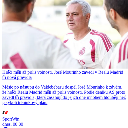
Hráči měli až příliš volnosti. José Mourinho zavedl v Realu Madrid
tři nová pravidla
Měsíc po nástupu do Valdebebasu dospěl José Mourinho k závěru,
že hráči Realu Madrid měli až příliš volnosti. Podle deníku AS proto
zavedl tři pravidla, která zasahují do jejich dne mnohem hlouběji než
jakýkoli tréninkový plán.
SportWin
dnes, 08:30