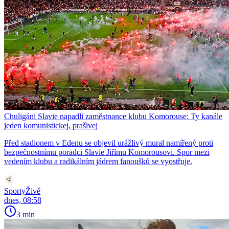
Chuligáni Slavie napadli zaměstnance klubu Komorouse: Ty kanále
jeden komunistickej, prašivej
Před stadionem v Edenu se objevil urážlivý mural namířený proti
bezpečnostnímu poradci Slavie Jiřímu Komorousovi. Spor mezi
vedením klubu a radikálním jádrem fanoušků se vyostřuje.
SportyŽivě
dnes, 08:58
3 min