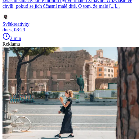
zvláštní situace, které mohou být ve finále i zábavné. Obzvláště ve
chvíli, pokud se jich účastní malé dítě. O tom, že malé [...]...
Světkreativity
dnes, 08:29
2 min
Reklama