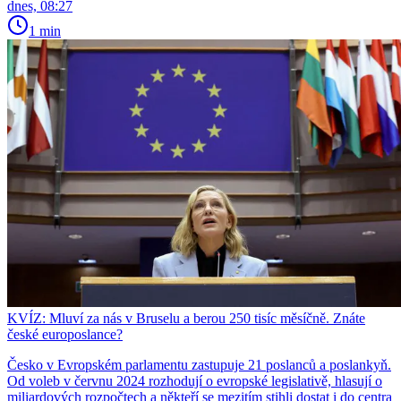
dnes, 08:27
1 min
KVÍZ: Mluví za nás v Bruselu a berou 250 tisíc měsíčně. Znáte
české europoslance?
Česko v Evropském parlamentu zastupuje 21 poslanců a poslankyň.
Od voleb v červnu 2024 rozhodují o evropské legislativě, hlasují o
miliardových rozpočtech a někteří se mezitím stihli dostat i do centra