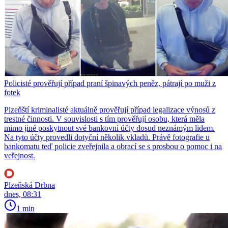
Policisté prověřují případ praní špinavých peněz, pátrají po muži z
fotek
Plzeňští kriminalisté aktuálně prověřují případ legalizace výnosů z
trestné činnosti. V souvislosti s tím prověřují osobu, která měla
mimo jiné poskytnout své bankovní účty dosud neznámým lidem.
Na tyto účty provedli dotyční několik vkladů. Právě fotografie u
bankomatu teď policie zveřejnila a obrací se s prosbou o pomoc i na
veřejnost.
Plzeňská Drbna
dnes, 08:31
1 min