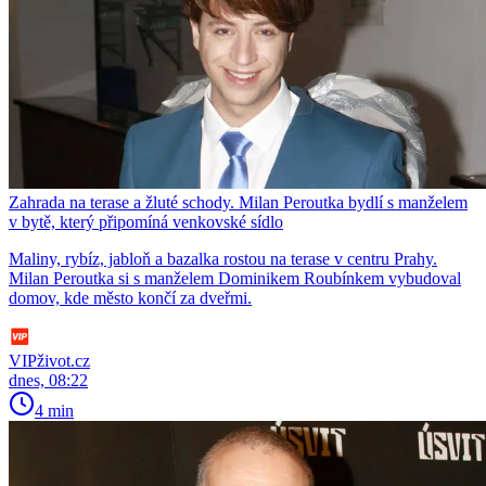
Zahrada na terase a žluté schody. Milan Peroutka bydlí s manželem
v bytě, který připomíná venkovské sídlo
Maliny, rybíz, jabloň a bazalka rostou na terase v centru Prahy.
Milan Peroutka si s manželem Dominikem Roubínkem vybudoval
domov, kde město končí za dveřmi.
VIPživot.cz
dnes, 08:22
4 min