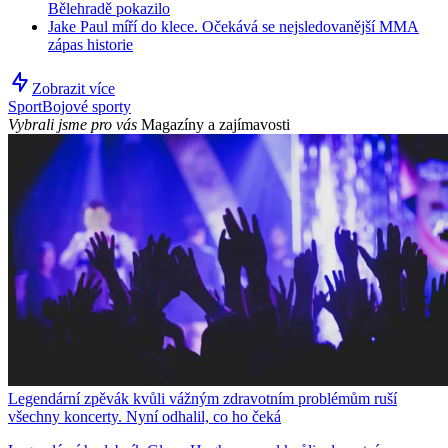
Bělehradě pokazilo
Jake Paul míří do klece. Očekává se nejsledovanější MMA
zápas historie
Zobrazit více
Sport
Bojové sporty
Vybrali jsme pro vás
Magazíny a zajímavosti
Legendární zpěvák kvůli vážným zdravotním problémům ruší
všechny koncerty. Nyní odhalil, co ho čeká