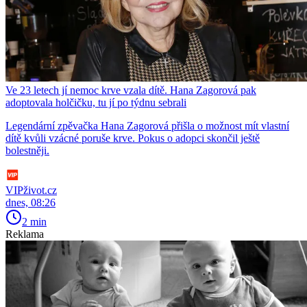
Ve 23 letech jí nemoc krve vzala dítě. Hana Zagorová pak
adoptovala holčičku, tu jí po týdnu sebrali
Legendární zpěvačka Hana Zagorová přišla o možnost mít vlastní
dítě kvůli vzácné poruše krve. Pokus o adopci skončil ještě
bolestněji.
VIPživot.cz
dnes, 08:26
2 min
Reklama