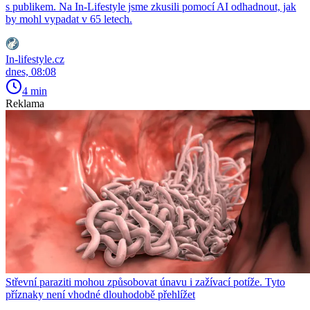
s publikem. Na In-Lifestyle jsme zkusili pomocí AI odhadnout, jak
by mohl vypadat v 65 letech.
In-lifestyle.cz
dnes, 08:08
4 min
Reklama
Střevní paraziti mohou způsobovat únavu i zažívací potíže. Tyto
příznaky není vhodné dlouhodobě přehlížet