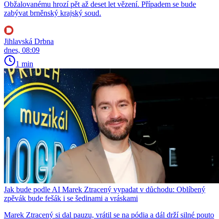
Obžalovanému hrozí pět až deset let vězení. Případem se bude
zabývat brněnský krajský soud.
Jihlavská Drbna
dnes, 08:09
1 min
Jak bude podle AI Marek Ztracený vypadat v důchodu: Oblíbený
zpěvák bude fešák i se šedinami a vráskami
Marek Ztracený si dal pauzu, vrátil se na pódia a dál drží silné pouto