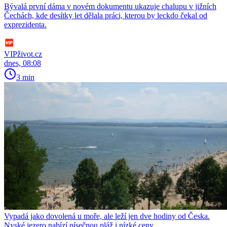
Bývalá první dáma v novém dokumentu ukazuje chalupu v jižních
Čechách, kde desítky let dělala práci, kterou by leckdo čekal od
exprezidenta.
VIPživot.cz
dnes, 08:08
3 min
Vypadá jako dovolená u moře, ale leží jen dve hodiny od Česka.
Nyské jezero nabízí písečnou pláž i nízké ceny