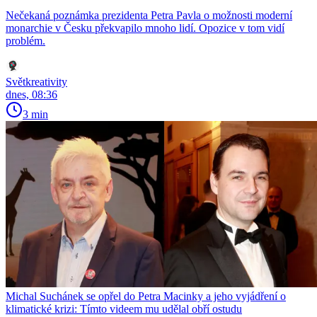
Nečekaná poznámka prezidenta Petra Pavla o možnosti moderní
monarchie v Česku překvapilo mnoho lidí. Opozice v tom vidí
problém.
Světkreativity
dnes, 08:36
3 min
Michal Suchánek se opřel do Petra Macinky a jeho vyjádření o
klimatické krizi: Tímto videem mu udělal obří ostudu