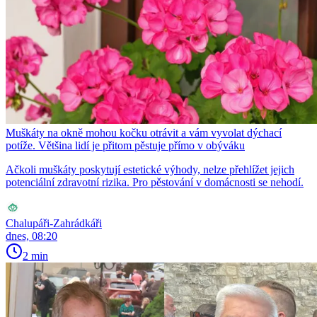
Muškáty na okně mohou kočku otrávit a vám vyvolat dýchací
potíže. Většina lidí je přitom pěstuje přímo v obýváku
Ačkoli muškáty poskytují estetické výhody, nelze přehlížet jejich
potenciální zdravotní rizika. Pro pěstování v domácnosti se nehodí.
Chalupáři-Zahrádkáři
dnes, 08:20
2 min