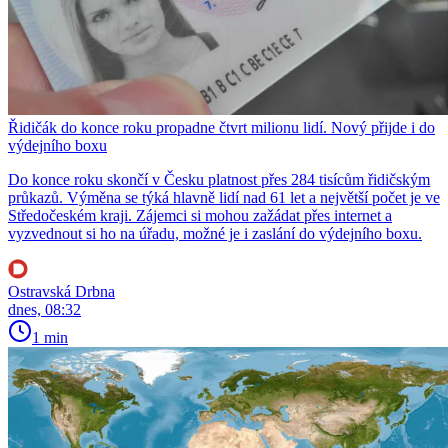
Řidičák do konce roku propadne čtvrt milionu lidí. Nový přijde i do
výdejního boxu
Do konce roku skončí v Česku platnost přes 284 tisícům řidičským
průkazů. Výměna se týká hlavně lidí nad 61 let a největší počet je ve
Středočeském kraji. Zájemci si mohou zažádat přes internet a
vyzvednout si ho na úřadu, možné je i zaslání do výdejního boxu.
Ostravská Drbna
dnes, 08:32
1 min