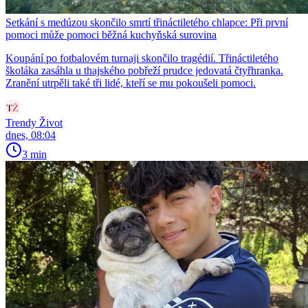
Setkání s medúzou skončilo smrtí třináctiletého chlapce: Při první
pomoci může pomoci běžná kuchyňská surovina
Koupání po fotbalovém turnaji skončilo tragédií. Třináctiletého
školáka zasáhla u thajského pobřeží prudce jedovatá čtyřhranka.
Zranění utrpěli také tři lidé, kteří se mu pokoušeli pomoci.
Trendy Život
dnes, 08:04
3 min