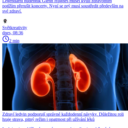
Legendární hudebník Glenn Hughes musel kvůli zdravotním
potížím přerušit koncerty. Nyní se prý musí soustředit především na
své zdraví.
Světkreativity
dnes, 08:36
2 min
Zdraví ledvin podporují správné každodenní návyky. Důležitou roli
hraje strava, pitný režim i opatrnost při užívání léků