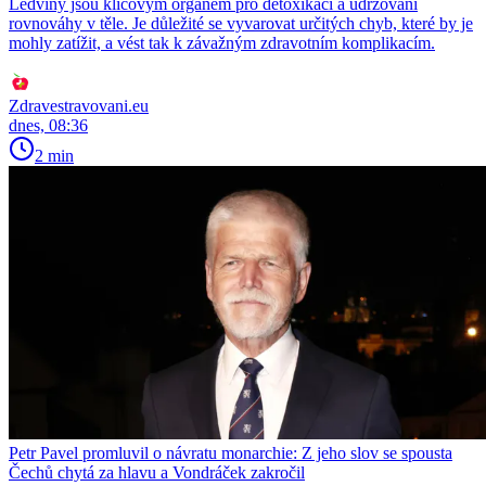
Ledviny jsou klíčovým orgánem pro detoxikaci a udržování
rovnováhy v těle. Je důležité se vyvarovat určitých chyb, které by je
mohly zatížit, a vést tak k závažným zdravotním komplikacím.
Zdravestravovani.eu
dnes, 08:36
2 min
Petr Pavel promluvil o návratu monarchie: Z jeho slov se spousta
Čechů chytá za hlavu a Vondráček zakročil