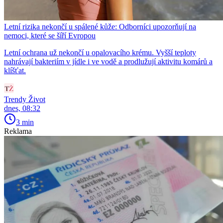
Letní rizika nekončí u spálené kůže: Odborníci upozorňují na
nemoci, které se šíří Evropou
Letní ochrana už nekončí u opalovacího krému. Vyšší teploty
nahrávají bakteriím v jídle i ve vodě a prodlužují aktivitu komárů a
klíšťat.
Trendy Život
dnes, 08:32
3 min
Reklama