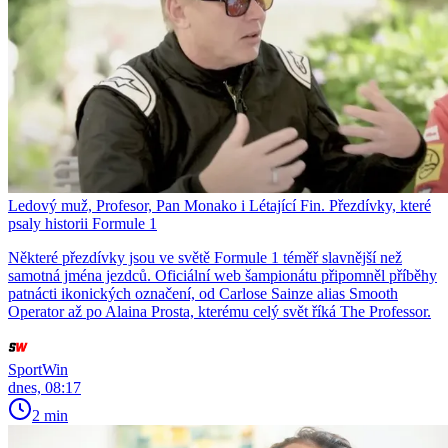
Ledový muž, Profesor, Pan Monako i Létající Fin. Přezdívky, které
psaly historii Formule 1
Některé přezdívky jsou ve světě Formule 1 téměř slavnější než
samotná jména jezdců. Oficiální web šampionátu připomněl příběhy
patnácti ikonických označení, od Carlose Sainze alias Smooth
Operator až po Alaina Prosta, kterému celý svět říká The Professor.
SportWin
dnes, 08:17
2 min