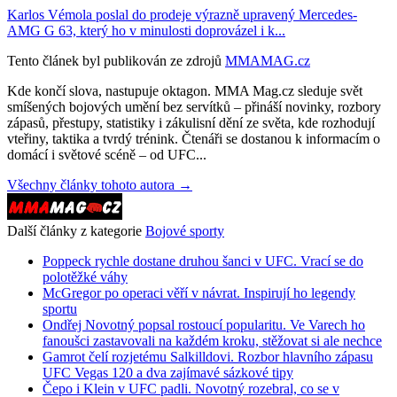
Karlos Vémola poslal do prodeje výrazně upravený Mercedes-
AMG G 63, který ho v minulosti doprovázel i k...
Tento článek byl publikován ze zdrojů
MMAMAG.cz
Kde končí slova, nastupuje oktagon. MMA Mag.cz sleduje svět
smíšených bojových umění bez servítků – přináší novinky, rozbory
zápasů, přestupy, statistiky i zákulisní dění ze světa, kde rozhodují
vteřiny, taktika a tvrdý trénink. Čtenáři se dostanou k informacím o
domácí i světové scéně – od UFC...
Všechny články tohoto autora →
Další články z kategorie
Bojové sporty
Poppeck rychle dostane druhou šanci v UFC. Vrací se do
polotěžké váhy
McGregor po operaci věří v návrat. Inspirují ho legendy
sportu
Ondřej Novotný popsal rostoucí popularitu. Ve Varech ho
fanoušci zastavovali na každém kroku, stěžovat si ale nechce
Gamrot čelí rozjetému Salkilldovi. Rozbor hlavního zápasu
UFC Vegas 120 a dva zajímavé sázkové tipy
Čepo i Klein v UFC padli. Novotný rozebral, co se v