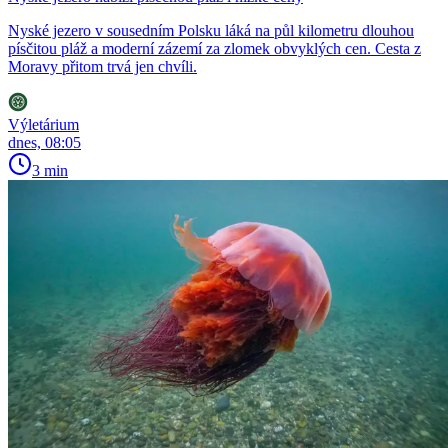
Nyské jezero v sousedním Polsku láká na půl kilometru dlouhou
písčitou pláž a moderní zázemí za zlomek obvyklých cen. Cesta z
Moravy přitom trvá jen chvíli.
Výletárium
dnes, 08:05
3 min