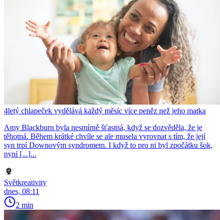
4letý chlapeček vydělává každý měsíc více peněz než jeho matka
Amy Blackburn byla nesmírně šťastná, když se dozvěděla, že je
těhotná. Během krátké chvíle se ale musela vyrovnat s tím, že její
syn trpí Downovým syndromem. I když to pro ni byl zpočátku šok,
nyní [...]...
Světkreativity
dnes, 08:11
2 min