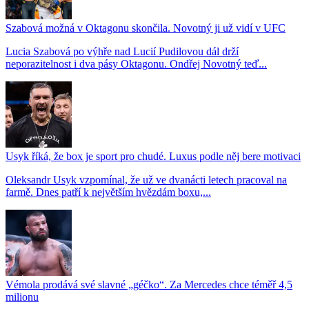
Szabová možná v Oktagonu skončila. Novotný ji už vidí v UFC
Lucia Szabová po výhře nad Lucií Pudilovou dál drží
neporazitelnost i dva pásy Oktagonu. Ondřej Novotný teď...
Usyk říká, že box je sport pro chudé. Luxus podle něj bere motivaci
Oleksandr Usyk vzpomínal, že už ve dvanácti letech pracoval na
farmě. Dnes patří k největším hvězdám boxu,...
Vémola prodává své slavné „géčko“. Za Mercedes chce téměř 4,5
milionu