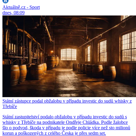
Aktuálně.cz - Sport
dnes, 08:09
Státní zástupce podal obžalobu v případu investic do sudů whisky z
Třebíče
Státní zastupitelství podalo obžalobu v případu investic do sudů s
whisky z Třebíče na podnikatele Ondřeje Chládka. Podle žalobce
šlo o podvod, škoda v případu je podle policie více než sto milionů
korun a poškozených z celého Česka je přes sedm set.