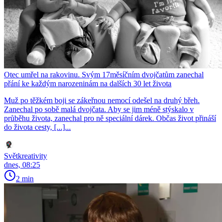
Otec umřel na rakovinu. Svým 17měsíčním dvojčatům zanechal
přání ke každým narozeninám na dalších 30 let života
Muž po těžkém boji se zákeřnou nemocí odešel na druhý břeh.
Zanechal po sobě malá dvojčata. Aby se jim méně stýskalo v
průběhu života, zanechal pro ně speciální dárek. Občas život přináší
do života cesty, [...]...
Světkreativity
dnes, 08:25
2 min