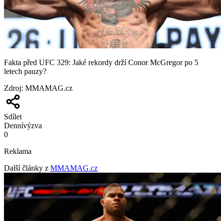
Fakta před UFC 329: Jaké rekordy drží Conor McGregor po 5
letech pauzy?
Zdroj
:
MMAMAG.cz
Sdílet
Denní
výzva
0
Reklama
Další články z
MMAMAG.cz