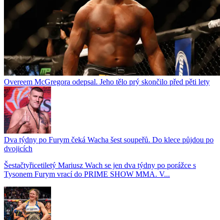
Overeem McGregora odepsal. Jeho tělo prý skončilo před pěti lety
Dva týdny po Furym čeká Wacha šest soupeřů. Do klece půjdou po
dvojicích
Šestačtyřicetiletý Mariusz Wach se jen dva týdny po porážce s
Tysonem Furym vrací do PRIME SHOW MMA. V...