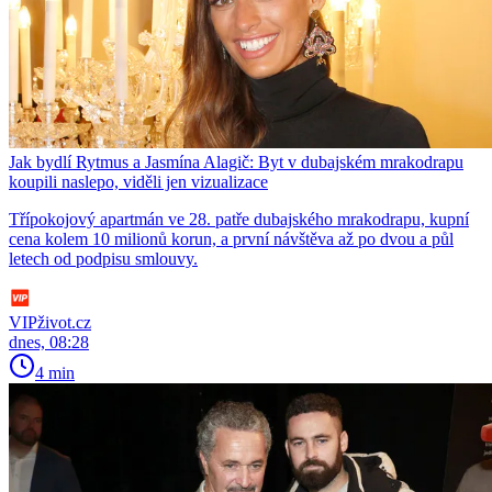
Jak bydlí Rytmus a Jasmína Alagič: Byt v dubajském mrakodrapu
koupili naslepo, viděli jen vizualizace
Třípokojový apartmán ve 28. patře dubajského mrakodrapu, kupní
cena kolem 10 milionů korun, a první návštěva až po dvou a půl
letech od podpisu smlouvy.
VIPživot.cz
dnes, 08:28
4 min