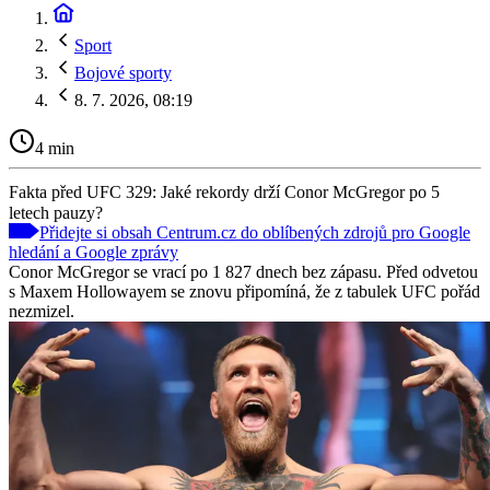
Sport
Bojové sporty
8. 7. 2026, 08:19
4 min
Fakta před UFC 329: Jaké rekordy drží Conor McGregor po 5
letech pauzy?
Přidejte si obsah Centrum.cz do oblíbených zdrojů pro Google
hledání a Google zprávy
Conor McGregor se vrací po 1 827 dnech bez zápasu. Před odvetou
s Maxem Hollowayem se znovu připomíná, že z tabulek UFC pořád
nezmizel.