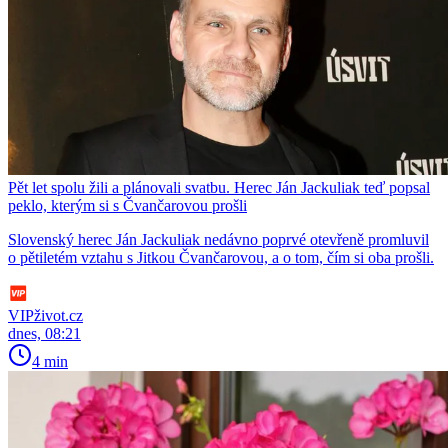
Pět let spolu žili a plánovali svatbu. Herec Ján Jackuliak teď popsal
peklo, kterým si s Čvančarovou prošli
Slovenský herec Ján Jackuliak nedávno poprvé otevřeně promluvil
o pětiletém vztahu s Jitkou Čvančarovou, a o tom, čím si oba prošli.
VIPživot.cz
dnes, 08:21
4 min