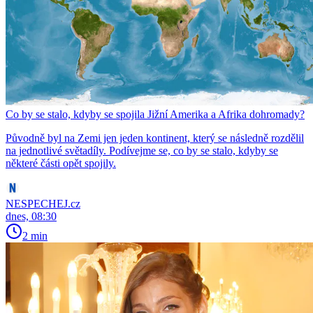
Co by se stalo, kdyby se spojila Jižní Amerika a Afrika dohromady?
Původně byl na Zemi jen jeden kontinent, který se následně rozdělil
na jednotlivé světadíly. Podívejme se, co by se stalo, kdyby se
některé části opět spojily.
NESPECHEJ.cz
dnes, 08:30
2 min