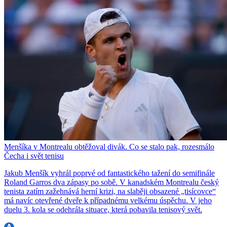
Menšíka v Montrealu obtěžoval divák. Co se stalo pak, rozesmálo
Čecha i svět tenisu
Jakub Menšík vyhrál poprvé od fantastického tažení do semifinále
Roland Garros dva zápasy po sobě. V kanadském Montrealu český
tenista zatím zažehnává herní krizi, na slaběji obsazené „tisícovce“
má navíc otevřené dveře k případnému velkému úspěchu. V jeho
duelu 3. kola se odehrála situace, která pobavila tenisový svět.