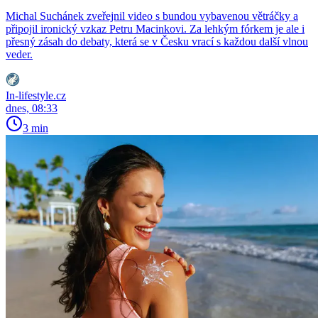
Michal Suchánek zveřejnil video s bundou vybavenou větráčky a
připojil ironický vzkaz Petru Macinkovi. Za lehkým fórkem je ale i
přesný zásah do debaty, která se v Česku vrací s každou další vlnou
veder.
In-lifestyle.cz
dnes, 08:33
3 min