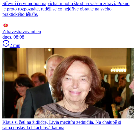
Střevní červi mohou napáchat mnoho škod na vašem zdraví. Pokud
je proto rozpoznáte, raději se co nejdříve obraťte na svého
praktického lékaře.
Zdravestravovani.eu
dnes, 08:08
2 min
Klaus si četl na židličce, Livia mezitím zedničila. Na chalupě si
sama postavila i kachlová kamna