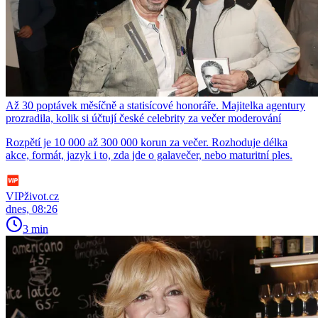
Až 30 poptávek měsíčně a statisícové honoráře. Majitelka agentury
prozradila, kolik si účtují české celebrity za večer moderování
Rozpětí je 10 000 až 300 000 korun za večer. Rozhoduje délka
akce, formát, jazyk i to, zda jde o galavečer, nebo maturitní ples.
VIPživot.cz
dnes, 08:26
3 min