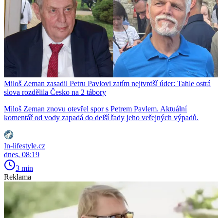
Miloš Zeman zasadil Petru Pavlovi zatím nejtvrdší úder: Tahle ostrá
slova rozdělila Česko na 2 tábory
Miloš Zeman znovu otevřel spor s Petrem Pavlem. Aktuální
komentář od vody zapadá do delší řady jeho veřejných výpadů.
In-lifestyle.cz
dnes, 08:19
3 min
Reklama