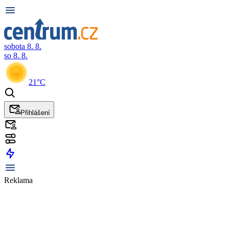
sobota 8. 8.
so 8. 8.
21°C
Přihlášení
Reklama