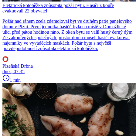
Elektrická koloběžka způsobila požár bytu. Hasiči z kouře
evakuovali 22 obyvatel
Požár nad ránem zcela zdemoloval byt ve druhém patře panelového
domu v Plzni. První jednotka hasičů byla na místě v Domažlické
ulici před pátou hodinou ráno. Z oken bytu se valil hustý černý dým.
Ze zakouřených společných prostor domu museli hasiči evakuovat
nájemníky ve vyváděcích maskách. Požár bytu s největší
pravděpodobností způsobila elektrická koloběžka.
Plzeňská Drbna
dnes, 07:35
1 min