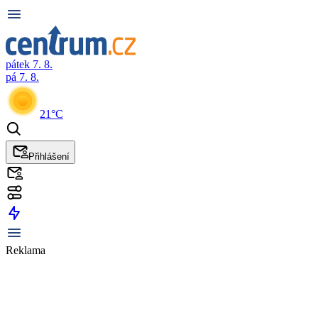
pátek 7. 8.
pá 7. 8.
21°C
Přihlášení
Reklama