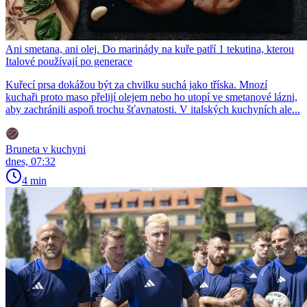
Ani smetana, ani olej. Do marinády na kuře patří 1 tekutina, kterou
Italové používají po generace
Kuřecí prsa dokážou být za chvilku suchá jako tříska. Mnozí
kuchaři proto maso přelijí olejem nebo ho utopí ve smetanové lázni,
aby zachránili aspoň trochu šťavnatosti. V italských kuchyních ale...
Bruneta v kuchyni
dnes, 07:32
4 min