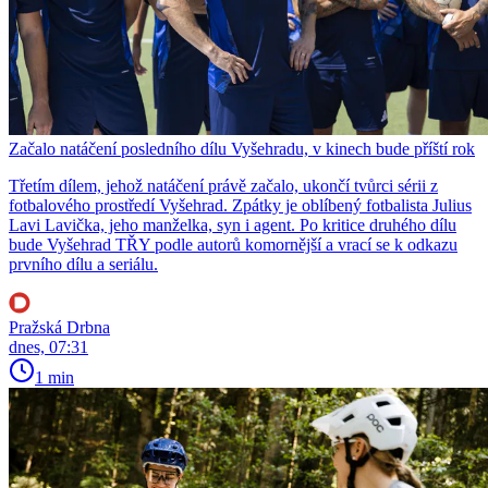
Začalo natáčení posledního dílu Vyšehradu, v kinech bude příští rok
Třetím dílem, jehož natáčení právě začalo, ukončí tvůrci sérii z
fotbalového prostředí Vyšehrad. Zpátky je oblíbený fotbalista Julius
Lavi Lavička, jeho manželka, syn i agent. Po kritice druhého dílu
bude Vyšehrad TŘY podle autorů komornější a vrací se k odkazu
prvního dílu a seriálu.
Pražská Drbna
dnes, 07:31
1 min