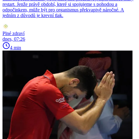
restart. Jenže právě období, které si spojujeme s pohodou a
odpočinkem, může být pro organismus překvapivě náročné. A
jedním z důvodů je krevní tlak.
Plné zdraví
dnes, 07:26
4 min