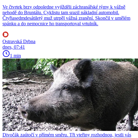
Ve čtvrtek brzy odpoledne vyjížděli záchranářské týmy k vážně
nehodě do Bruntálu. Cyklistu tam srazil nákladní automobil.
Čtyřiasedmdesátiletý muž utrpěl vážná zranění. Skončil v umělém
spánku a do nemocnice ho transportoval vrtulník.
Ostravská Drbna
dnes, 07:41
1 min
Divočák zaútočí v přímém směru. Tři vteřiny rozhodnou, jestli vás