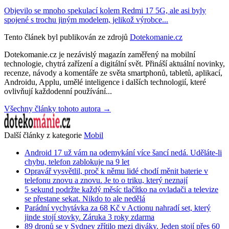
Objevilo se mnoho spekulací kolem Redmi 17 5G, ale asi byly
spojené s trochu jiným modelem, jelikož výrobce...
Tento článek byl publikován ze zdrojů
Dotekomanie.cz
Dotekomanie.cz je nezávislý magazín zaměřený na mobilní
technologie, chytrá zařízení a digitální svět. Přináší aktuální novinky,
recenze, návody a komentáře ze světa smartphonů, tabletů, aplikací,
Androidu, Applu, umělé inteligence i dalších technologií, které
ovlivňují každodenní používání...
Všechny články tohoto autora →
Další články z kategorie
Mobil
Android 17 už vám na odemykání více šancí nedá. Uděláte-li
chybu, telefon zablokuje na 9 let
Opravář vysvětlil, proč k němu lidé chodí měnit baterie v
telefonu znovu a znovu. Je to o triku, který neznají
5 sekund podržte každý měsíc tlačítko na ovladači a televize
se přestane sekat. Nikdo to ale nedělá
Parádní vychytávka za 68 Kč v Actionu nahradí set, který
jinde stojí stovky. Záruka 3 roky zdarma
89 dronů se v Sydney zřítilo mezi diváky. Jeden stojí přes 60