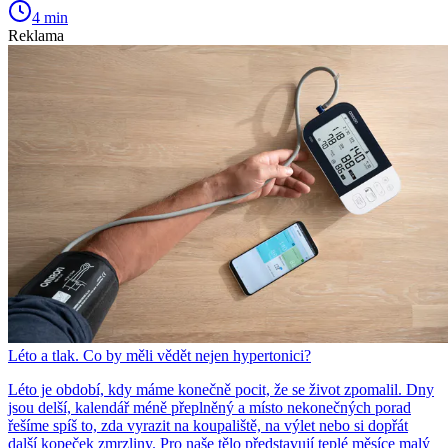
4 min
Reklama
Léto a tlak. Co by měli vědět nejen hypertonici?
Léto je období, kdy máme konečně pocit, že se život zpomalil. Dny
jsou delší, kalendář méně přeplněný a místo nekonečných porad
řešíme spíš to, zda vyrazit na koupaliště, na výlet nebo si dopřát
další kopeček zmrzliny. Pro naše tělo představují teplé měsíce malý