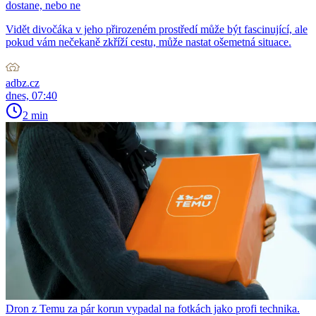
dostane, nebo ne
Vidět divočáka v jeho přirozeném prostředí může být fascinující, ale
pokud vám nečekaně zkříží cestu, může nastat ošemetná situace.
adbz.cz
dnes, 07:40
2 min
Dron z Temu za pár korun vypadal na fotkách jako profi technika.