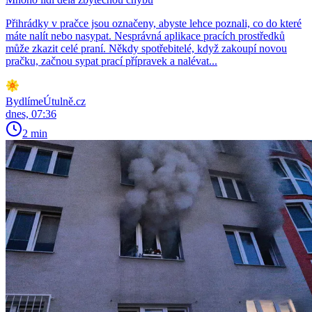
Přihrádky v pračce jsou označeny, abyste lehce poznali, co do které
máte nalít nebo nasypat. Nesprávná aplikace pracích prostředků
může zkazit celé praní. Někdy spotřebitelé, když zakoupí novou
pračku, začnou sypat prací přípravek a nalévat...
BydlímeÚtulně.cz
dnes, 07:36
2 min