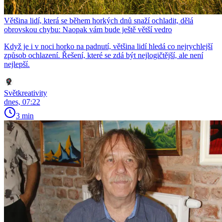
Většina lidí, která se během horkých dnů snaží ochladit, dělá
obrovskou chybu: Naopak vám bude ještě větší vedro
Když je i v noci horko na padnutí, většina lidí hledá co nejrychlejší
způsob ochlazení. Řešení, které se zdá být nejlogičtější, ale není
nejlepší.
Světkreativity
dnes, 07:22
3 min