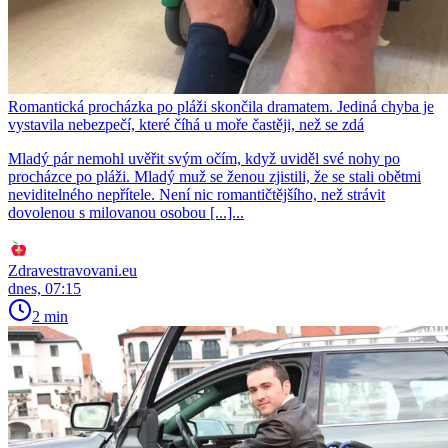
Romantická procházka po pláži skončila dramatem. Jediná chyba je
vystavila nebezpečí, které číhá u moře častěji, než se zdá
Mladý pár nemohl uvěřit svým očím, když uviděl své nohy po
procházce po pláži. Mladý muž se ženou zjistili, že se stali obětmi
neviditelného nepřítele. Není nic romantičtějšího, než strávit
dovolenou s milovanou osobou [...]...
Zdravestravovani.eu
dnes, 07:15
2 min