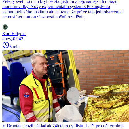
Zelený svět nočních brýlí se stal jedním z nejznámějších obrazů
moderní války. Nový experimentální systém z Pekingského
technologického institutu ale ukazuje, že právě tato jednobarevnost
nemusí být nutnou vlastností nočního vidění.
Kód Enigma
dnes, 07:42
5 min
V Bruntále srazil náklaďák 74letého cyklistu. Letěl pro něj vrtulník