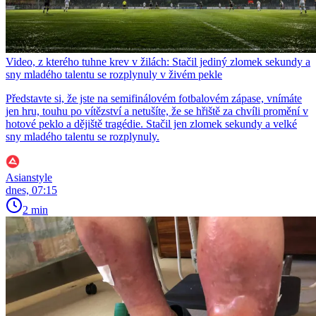
Video, z kterého tuhne krev v žilách: Stačil jediný zlomek sekundy a
sny mladého talentu se rozplynuly v živém pekle
Představte si, že jste na semifinálovém fotbalovém zápase, vnímáte
jen hru, touhu po vítězství a netušíte, že se hřiště za chvíli promění v
hotové peklo a dějiště tragédie. Stačil jen zlomek sekundy a velké
sny mladého talentu se rozplynuly.
Asianstyle
dnes, 07:15
2 min