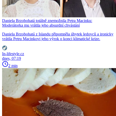
Daniela Brzobohatá totálně znemožnila Petra Macinku:
Moderátorka mu vrátila jeho absurdní chvástání
Daniela Brzobohatá z Islandu připomněla úbytek ledovců a ironicky
vrátila Petru Macinkovi jeho výrok o konci klimatické krize.
In-lifestyle.cz
dnes, 07:19
2 min