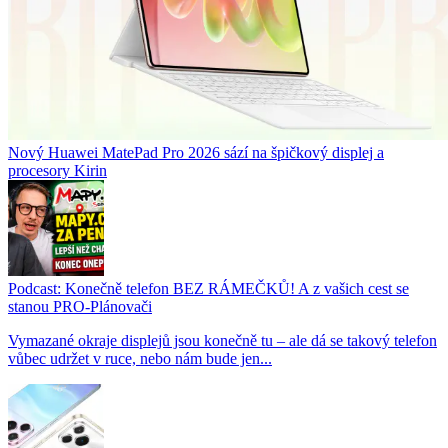
Nový Huawei MatePad Pro 2026 sází na špičkový displej a
procesory Kirin
Podcast: Konečně telefon BEZ RÁMEČKŮ! A z vašich cest se
stanou PRO-Plánovači
Vymazané okraje displejů jsou konečně tu – ale dá se takový telefon
vůbec udržet v ruce, nebo nám bude jen...