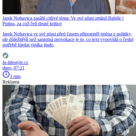
Jarek Nohavica zasáhl citlivé téma: Ve své písni zmínil Babiše i
Putina, za což čelí drsné kritice
Jarek Nohavica ve své písni před časem připomněl jména z politiky,
ale důležitější než samotná provokace je to, co text vypovídá o české
potřebě hledat viníka jinde.
In-lifestyle.cz
dnes, 07:21
3 min
Reklama