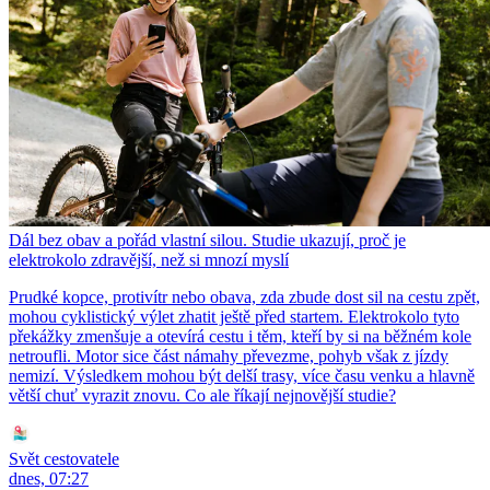
Dál bez obav a pořád vlastní silou. Studie ukazují, proč je
elektrokolo zdravější, než si mnozí myslí
Prudké kopce, protivítr nebo obava, zda zbude dost sil na cestu zpět,
mohou cyklistický výlet zhatit ještě před startem. Elektrokolo tyto
překážky zmenšuje a otevírá cestu i těm, kteří by si na běžném kole
netroufli. Motor sice část námahy převezme, pohyb však z jízdy
nemizí. Výsledkem mohou být delší trasy, více času venku a hlavně
větší chuť vyrazit znovu. Co ale říkají nejnovější studie?
Svět cestovatele
dnes, 07:27