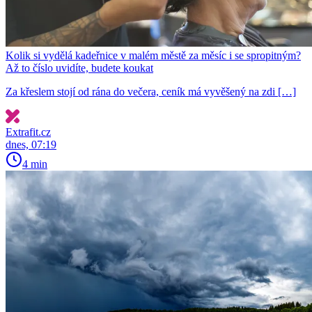
Kolik si vydělá kadeřnice v malém městě za měsíc i se spropitným?
Až to číslo uvidíte, budete koukat
Za křeslem stojí od rána do večera, ceník má vyvěšený na zdi […]
Extrafit.cz
dnes, 07:19
4 min