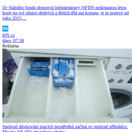
Ze Státního fondu dopravní infrastruktury (SFDI) nedostanou letos
kraje na své silnice druhých a třetích tříd ani korunu, je to poprvé od
roku 2015,...
HN.cz
dnes, 07:38
Reklama
Správné dávkování pracích prostředků začíná ve správné přihrádce.
Mnoho lidí dělá zbytečnou chybu