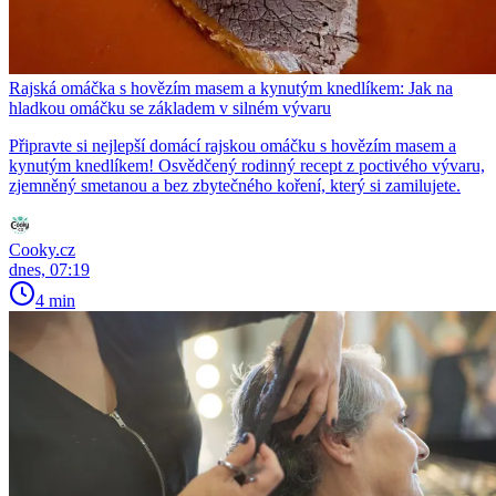
Rajská omáčka s hovězím masem a kynutým knedlíkem: Jak na
hladkou omáčku se základem v silném vývaru
Připravte si nejlepší domácí rajskou omáčku s hovězím masem a
kynutým knedlíkem! Osvědčený rodinný recept z poctivého vývaru,
zjemněný smetanou a bez zbytečného koření, který si zamilujete.
Cooky.cz
dnes, 07:19
4 min