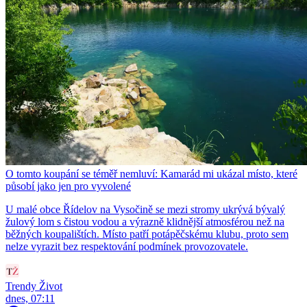
O tomto koupání se téměř nemluví: Kamarád mi ukázal místo, které
působí jako jen pro vyvolené
U malé obce Řídelov na Vysočině se mezi stromy ukrývá bývalý
žulový lom s čistou vodou a výrazně klidnější atmosférou než na
běžných koupalištích. Místo patří potápěčskému klubu, proto sem
nelze vyrazit bez respektování podmínek provozovatele.
Trendy Život
dnes, 07:11