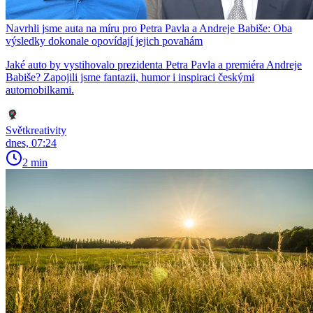
Navrhli jsme auta na míru pro Petra Pavla a Andreje Babiše: Oba
výsledky dokonale opovídají jejich povahám
Jaké auto by vystihovalo prezidenta Petra Pavla a premiéra Andreje
Babiše? Zapojili jsme fantazii, humor i inspiraci českými
automobilkami.
Světkreativity
dnes, 07:24
2 min