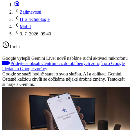
Zajímavosti
IT a technologie
Mobil
9. 7. 2026, 09:40
1 min
Google vylepší Gemini Live: nově nabídne ruční aktivaci mikrofonu
Přidejte si obsah Centrum.cz do oblíbených zdrojů pro Google
hledání a Google zprávy
Google se snaží hodně starat o svou službu, AI a aplikaci Gemini.
Ostatně každou chvíli se dočkáme nějaké drobné změny. Tentokrát
si hraje s Gemini...