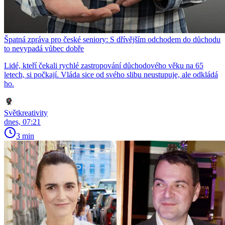
Špatná zpráva pro české seniory: S dřívějším odchodem do důchodu
to nevypadá vůbec dobře
Lidé, kteří čekali rychlé zastropování důchodového věku na 65
letech, si počkají. Vláda sice od svého slibu neustupuje, ale odkládá
ho.
Světkreativity
dnes, 07:21
3 min