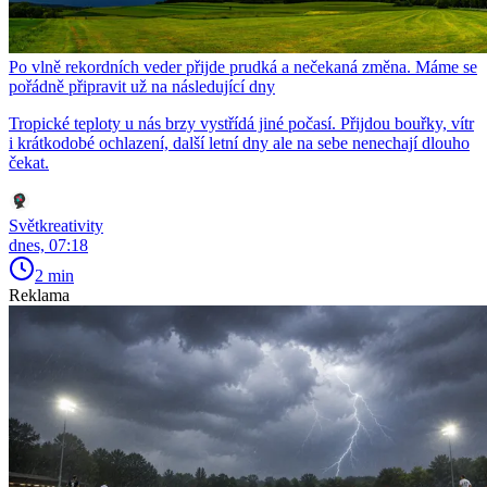
Po vlně rekordních veder přijde prudká a nečekaná změna. Máme se
pořádně připravit už na následující dny
Tropické teploty u nás brzy vystřídá jiné počasí. Přijdou bouřky, vítr
i krátkodobé ochlazení, další letní dny ale na sebe nenechají dlouho
čekat.
Světkreativity
dnes, 07:18
2 min
Reklama