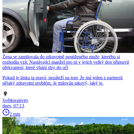
Žena se zamilovala do zdravotně postiženého muže, kterého si
rozhodla vzít. Nastávající manžel pro ni v jejich velký den připravil
překvapení, které vhání slzy do očí
Pokud je láska ta pravá, nezáleží na tom, že má jeden z partnerů
nějaký zdravotní problém. Je milován takový, jaký je.
Světkreativity
dnes, 07:13
2 min