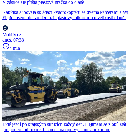
V zásilce ale přišla plastová hračka do dlaně
Nabídka slibovala skládací kvadrokoptéru se dvěma kamerami a Wi-
Fi přenosem obrazu. Dorazil plastový mikrodron o velikosti dlaně.
Mobify.cz
dnes, 07:38
4 min
Lidé jezdí po krajských silnicích každý den. Hejtmani se zlobí, stát
jim poprvé od roku 2015 nedá na opravy silnic ani korunu