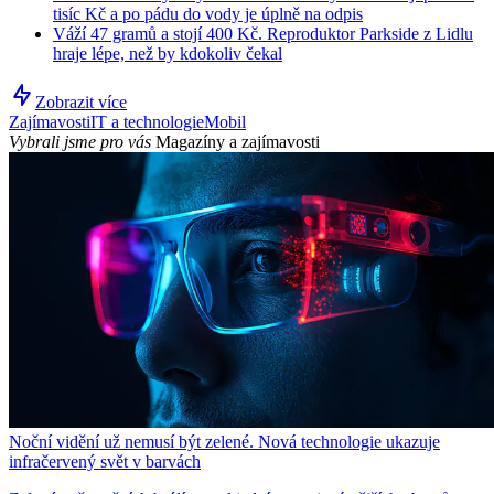
tisíc Kč a po pádu do vody je úplně na odpis
Váží 47 gramů a stojí 400 Kč. Reproduktor Parkside z Lidlu
hraje lépe, než by kdokoliv čekal
Zobrazit více
Zajímavosti
IT a technologie
Mobil
Vybrali jsme pro vás
Magazíny a zajímavosti
Noční vidění už nemusí být zelené. Nová technologie ukazuje
infračervený svět v barvách