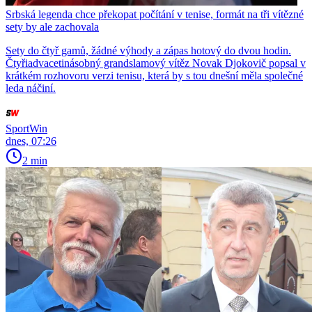
Srbská legenda chce překopat počítání v tenise, formát na tři vítězné
sety by ale zachovala
Sety do čtyř gamů, žádné výhody a zápas hotový do dvou hodin.
Čtyřiadvacetinásobný grandslamový vítěz Novak Djokovič popsal v
krátkém rozhovoru verzi tenisu, která by s tou dnešní měla společné
leda náčiní.
SportWin
dnes, 07:26
2 min