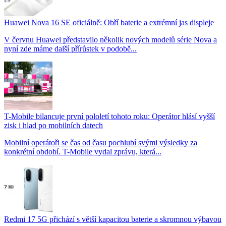
Huawei Nova 16 SE oficiálně: Obří baterie a extrémní jas displeje
V červnu Huawei představilo několik nových modelů série Nova a
nyní zde máme další přírůstek v podobě...
T-Mobile bilancuje první pololetí tohoto roku: Operátor hlásí vyšší
zisk i hlad po mobilních datech
Mobilní operátoři se čas od času pochlubí svými výsledky za
konkrétní období. T-Mobile vydal zprávu, která...
Redmi 17 5G přichází s větší kapacitou baterie a skromnou výbavou