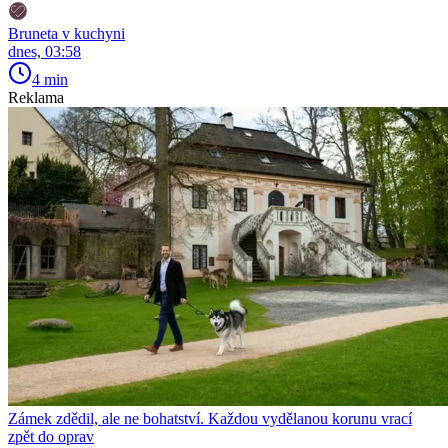
Bruneta v kuchyni
dnes, 03:58
4 min
Reklama
Zámek zdědil, ale ne bohatství. Každou vydělanou korunu vrací
zpět do oprav