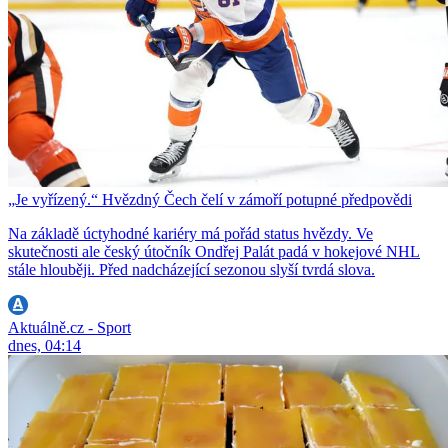
„Je vyřízený.“ Hvězdný Čech čelí v zámoří potupné předpovědi
Na základě úctyhodné kariéry má pořád status hvězdy. Ve
skutečnosti ale český útočník Ondřej Palát padá v hokejové NHL
stále hlouběji. Před nadcházející sezonou slyší tvrdá slova.
Aktuálně.cz - Sport
dnes, 04:14