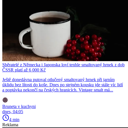
Sběratelé z Německa i Japonska loví tenhle smaltovaný hrnek z dob
ČSSR platí až 6 000 Kč
Ještě donedávna putoval otlučený smaltovaný hrnek při jarním
úklidu bez lítosti do koše. Dnes po stejném kousku jde stále víc lidí
a poptávka nekončí na českých hranicích. Vintage smalt má...
Bruneta v kuchyni
dnes, 04:05
4 min
Reklama