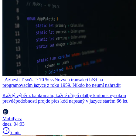
„Azbest IT světa“: 70 % světových transakcí běží na
programovacím jazyce z roku 1959. Nikdo ho neumí nahradit
Každý výběr z bankomatu, každé přijetí platby kartou s vysokou
pravděpodobností projde přes kód napsaný v jazyce starém 66 let.
Mobify.cz
dnes, 04:03
5 min