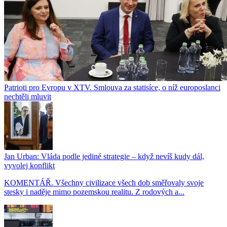
Patrioti pro Evropu v XTV. Smlouva za statisíce, o níž europoslanci
nechtěli mluvit
Jan Urban: Vláda podle jediné strategie – když nevíš kudy dál,
vyvolej konflikt
KOMENTÁŘ. Všechny civilizace všech dob směřovaly svoje
stesky i naděje mimo pozemskou realitu. Z rodových a...