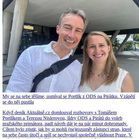
My se na sebe těšíme, usmíval se Portlík z ODS na Pirátku. Vzápětí
se do něj pustila
Když deník Aktuálně.cz domlouval rozhovory s Tomášem
Portlíkem a Terezou Nislerovou, lídry ODS a Pirátů do voleb
pražského primátora, padl návrh dát je na pár minut dohromady.
Cílem bylo zjistit, jak by si mohli (ne)rozumět zástupci stran, které
na sebe často útočí a spíš se nechystají společně vládnout Praze. V