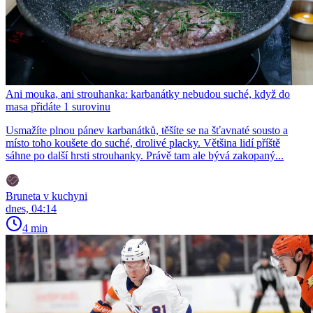
Ani mouka, ani strouhanka: karbanátky nebudou suché, když do
masa přidáte 1 surovinu
Usmažíte plnou pánev karbanátků, těšíte se na šťavnaté sousto a
místo toho koušete do suché, drolivé placky. Většina lidí příště
sáhne po další hrsti strouhanky. Právě tam ale bývá zakopaný...
Bruneta v kuchyni
dnes, 04:14
4 min