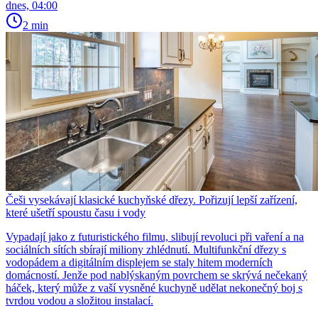
dnes, 04:00
2 min
Češi vysekávají klasické kuchyňské dřezy. Pořizují lepší zařízení,
které ušetří spoustu času i vody
Vypadají jako z futuristického filmu, slibují revoluci při vaření a na
sociálních sítích sbírají miliony zhlédnutí. Multifunkční dřezy s
vodopádem a digitálním displejem se staly hitem moderních
domácností. Jenže pod nablýskaným povrchem se skrývá nečekaný
háček, který může z vaší vysněné kuchyně udělat nekonečný boj s
tvrdou vodou a složitou instalací.