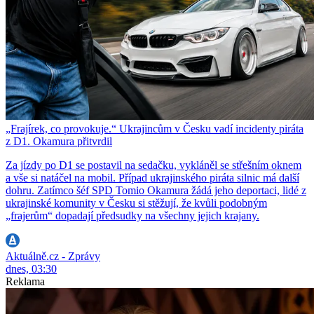
„Frajírek, co provokuje.“ Ukrajincům v Česku vadí incidenty piráta
z D1. Okamura přitvrdil
Za jízdy po D1 se postavil na sedačku, vykláněl se střešním oknem
a vše si natáčel na mobil. Případ ukrajinského piráta silnic má další
dohru. Zatímco šéf SPD Tomio Okamura žádá jeho deportaci, lidé z
ukrajinské komunity v Česku si stěžují, že kvůli podobným
„frajerům“ dopadají předsudky na všechny jejich krajany.
Aktuálně.cz - Zprávy
dnes, 03:30
Reklama