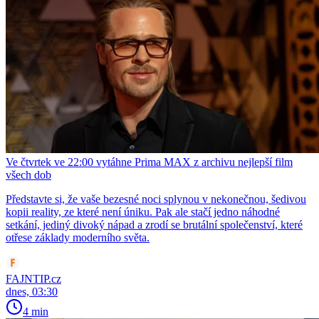
Ve čtvrtek ve 22:00 vytáhne Prima MAX z archivu nejlepší film
všech dob
Představte si, že vaše bezesné noci splynou v nekonečnou, šedivou
kopii reality, ze které není úniku. Pak ale stačí jedno náhodné
setkání, jediný divoký nápad a zrodí se brutální společenství, které
otřese základy moderního světa.
FAJNTIP.cz
dnes, 03:30
4 min