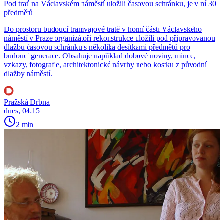
Pod trať na Václavském náměstí uložili časovou schránku, je v ní 30
předmětů
Do prostoru budoucí tramvajové tratě v horní části Václavského
náměstí v Praze organizátoři rekonstrukce uložili pod připravovanou
dlažbu časovou schránku s několika desítkami předmětů pro
budoucí generace. Obsahuje například dobové noviny, mince,
vzkazy, fotografie, architektonické návrhy nebo kostku z původní
dlažby náměstí.
Pražská Drbna
dnes, 04:15
2 min