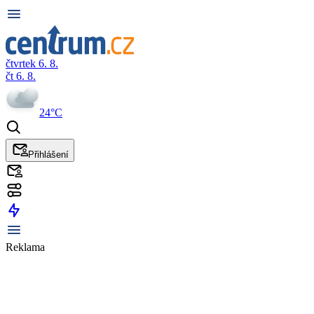
čtvrtek 6. 8.
čt 6. 8.
24°C
Přihlášení
Reklama