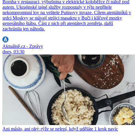
Bomba v restauraci, výbušnina v elektrické koloběžce či nálož pod
autem. Ukrajinské tajné služby rozpoutaly v týlu nepřítele
nekompromisní lov na velitele Putinovy invaze. Cílem atentátníků v
srdci Moskvy se stávají strůjci masakru v Buči i klíčové mozky
generálního štábu. Část z nich při atentátech zemřela, další
zachránila jen náhoda.
Aktuálně.cz - Zprávy
dnes, 03:30
Ani máslo, ani olej: rýže se nelepí, když uděláte 1 krok navíc