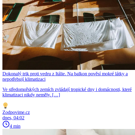
Dokonalý trik proti vedru z Itálie. Na balkon pověsí mokré látky a
nepotřebují klimatizaci
Ve středomořských zemích zvládají tropické dny i domácnosti, které
klimatizaci nikdy neměly. […]
Zodpovime.cz
dnes, 04:02
4 min