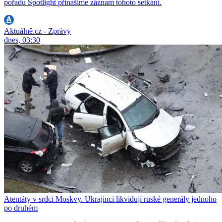
pořadu Spotlight přinášíme záznam tohoto setkání.
Aktuálně.cz - Zprávy
dnes, 03:30
Atentáty v srdci Moskvy. Ukrajinci likvidují ruské generály jednoho
po druhém