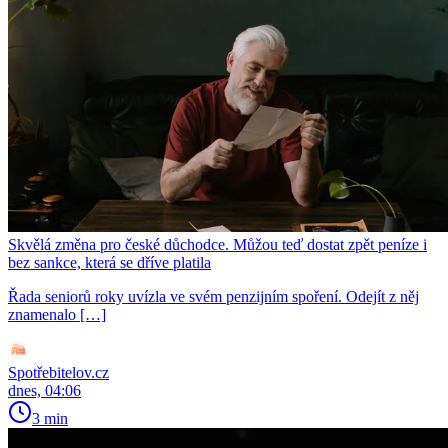
Skvělá změna pro české důchodce. Můžou teď dostat zpět peníze i
bez sankce, která se dříve platila
Řada seniorů roky uvízla ve svém penzijním spoření. Odejít z něj
znamenalo […]
Spotřebitelov.cz
dnes, 04:06
3 min