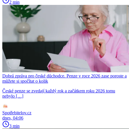
2 min
Dobrá zpráva pro české důchodce. Penze v roce 2026 zase poroste a
můžete si spočítat o kolik
České penze se zvedají každý rok a začátkem roku 2026 tomu
nebylo […]
Spotřebitelov.cz
dnes, 04:06
3 min