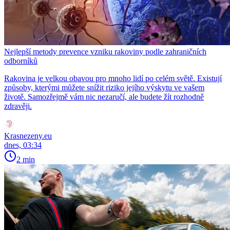
Nejlepší metody prevence vzniku rakoviny podle zahraničních
odborníků
Rakovina je velkou obavou pro mnoho lidí po celém světě. Existují
způsoby, kterými můžete snížit riziko jejího výskytu ve vašem
životě. Samozřejmě vám nic nezaručí, ale budete žít rozhodně
zdravěji.
Krasnezeny.eu
dnes, 03:34
2 min