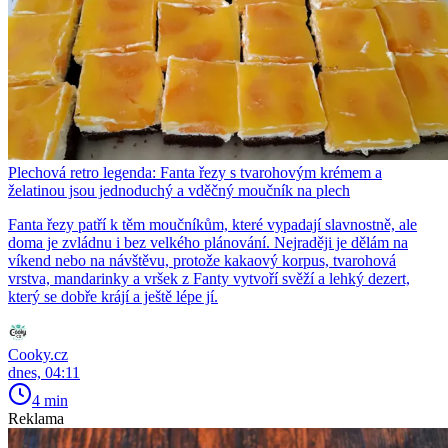
Plechová retro legenda: Fanta řezy s tvarohovým krémem a
želatinou jsou jednoduchý a vděčný moučník na plech
Fanta řezy patří k těm moučníkům, které vypadají slavnostně, ale
doma je zvládnu i bez velkého plánování. Nejraději je dělám na
víkend nebo na návštěvu, protože kakaový korpus, tvarohová
vrstva, mandarinky a vršek z Fanty vytvoří svěží a lehký dezert,
který se dobře krájí a ještě lépe jí.
Cooky.cz
dnes, 04:11
4 min
Reklama