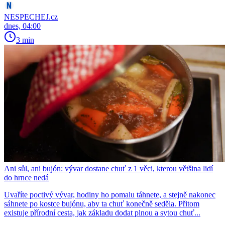
NESPECHEJ.cz
dnes, 04:00
3 min
Ani sůl, ani bujón: vývar dostane chuť z 1 věci, kterou většina lidí
do hrnce nedá
Uvaříte poctivý vývar, hodiny ho pomalu táhnete, a stejně nakonec
sáhnete po kostce bujónu, aby ta chuť konečně seděla. Přitom
existuje přírodní cesta, jak základu dodat plnou a sytou chuť...