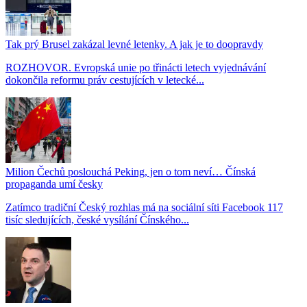
Tak prý Brusel zakázal levné letenky. A jak je to doopravdy
ROZHOVOR. Evropská unie po třinácti letech vyjednávání
dokončila reformu práv cestujících v letecké...
Milion Čechů poslouchá Peking, jen o tom neví… Čínská
propaganda umí česky
Zatímco tradiční Český rozhlas má na sociální síti Facebook 117
tisíc sledujících, české vysílání Čínského...