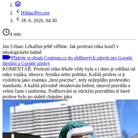
HlídacíPes.org
18. 6. 2026, 04:30
4 min
Jan Urban: Lékařům ještě věříme. Jak profesní etika končí v
ideologickém bahně
Přidejte si obsah Centrum.cz do oblíbených zdrojů pro Google
hledání a Google zprávy
KOMENTÁŘ. Profesní etika lékaře vždy byla a i dnes je odlišná od
etiky vojáka, trhovce, řezníka nebo politika. Každá profese si ji
vydobyla jako známku „best practise“, tedy nejlepšího profesního
standardu. A každá původně obsahovala hrdost, mravní pravidla a
velmi často i uniformu. Podřizování se etickým pravidlům té které
profese bylo po staletí chápáno jako