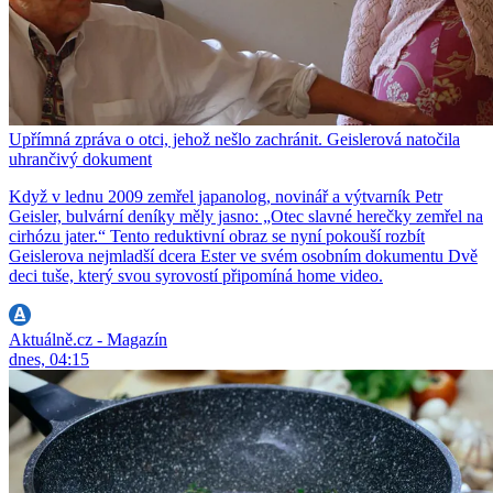
Upřímná zpráva o otci, jehož nešlo zachránit. Geislerová natočila
uhrančivý dokument
Když v lednu 2009 zemřel japanolog, novinář a výtvarník Petr
Geisler, bulvární deníky měly jasno: „Otec slavné herečky zemřel na
cirhózu jater.“ Tento reduktivní obraz se nyní pokouší rozbít
Geislerova nejmladší dcera Ester ve svém osobním dokumentu Dvě
deci tuše, který svou syrovostí připomíná home video.
Aktuálně.cz - Magazín
dnes, 04:15