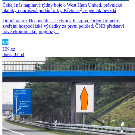
Čekají nás napínavé týdny boje o West Ham United, právnické
blafáky i porušená podání ruky. Křetínský se jen tak nevzdá
Dobré ráno z Hospodářek, je čtvrtek 6. srpna, Orlen Unipetrol
zveřejní hospodářské výsledky za první pololetí, ČNB představí
nové ekonomické prognózy...
HN.cz
dnes, 03:54