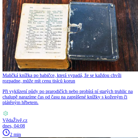
Maličká knížka po babičce, která vypadá, že se každou chvíli
rozpadne, může mít cenu tisíců korun
Při vyklízení půdy po prarodičích nebo probírá ní starých truhlic na
chalupě narazíme čas od času na zaprášené knížky s koženým či
plátěným hřbetem.
VědaŽivě.cz
dnes, 04:08
2 min