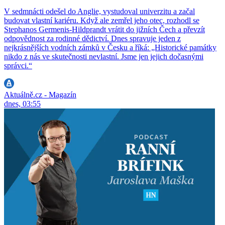
V sedmnácti odešel do Anglie, vystudoval univerzitu a začal
budovat vlastní kariéru. Když ale zemřel jeho otec, rozhodl se
Stephanos Germenis-Hildprandt vrátit do jižních Čech a převzít
odpovědnost za rodinné dědictví. Dnes spravuje jeden z
nejkrásnějších vodních zámků v Česku a říká: „Historické památky
nikdo z nás ve skutečnosti nevlastní. Jsme jen jejich dočasnými
správci.“
Aktuálně.cz - Magazín
dnes, 03:55