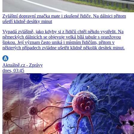
Zvláštní dopravní značka mate i zkušené řidiče. Na dálnici přitom
ušetří klidně desítky minut
Vypadá zvláštně, jako kdyby si z řidičů chtěl někdo vystřelit. Na
německých dálnicích se objevuje velká bílá tabule s oranžovou
šipkou. Její význam často uniká i místním řidičům, přitom v
některých případech zvládne ušetřit klidně několik desítek minut.
Aktuálně.cz - Zprávy
dnes, 03:45