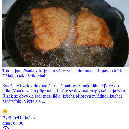
Tato tajná přísada v trojobalu vždy zajistí dokonale křupavou kůrku.
Dělají to tak i šéfkuchaři
Smažený řízek v dokonalé krustě patří mezi nejoblíbenější česká
jídla. Naučte se ho připravit tak, aby se doslova rozplýval na jazyku.
Řízek se obvykle řadí mezi jídla, jejichž přípravu zvládne i kuchař
začátečník. Vězte ale,...
BydlímeÚtulně.cz
dnes, 04:06