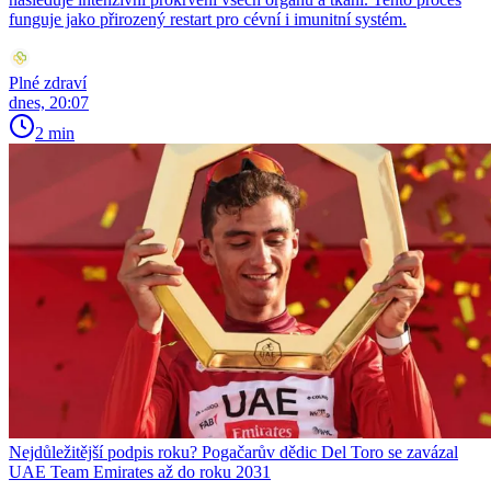
funguje jako přirozený restart pro cévní i imunitní systém.
Plné zdraví
dnes, 20:07
2 min
Nejdůležitější podpis roku? Pogačarův dědic Del Toro se zavázal
UAE Team Emirates až do roku 2031