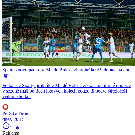
Sparta znovu padla. V Mladé Boleslavi prohrála 0:2, domácí vedou
ligu
Fotbalisté Sparty prohráli v Mladé Boleslavi 0:2 a po druhé porážce
v sezoně mají po třech ligových kolech pouze tři body. Středočeši
vedou tabulku.
Pražská Drbna
dnes, 20:15
1 min
Reklama