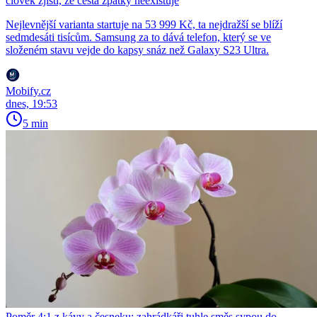
člověk zjistí, že cesta zpátky neexistuje
Nejlevnější varianta startuje na 53 999 Kč, ta nejdražší se blíží
sedmdesáti tisícům. Samsung za to dává telefon, který se ve
složeném stavu vejde do kapsy snáz než Galaxy S23 Ultra.
Mobify.cz
dnes, 19:53
5 min
Poměr 4:1 z kávy a česneku: zahrádkáři tuhle směs sypou do