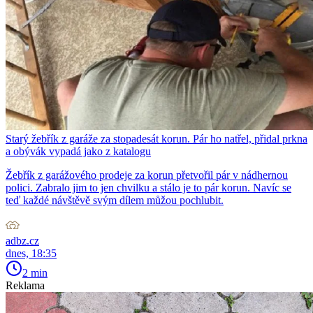
Starý žebřík z garáže za stopadesát korun. Pár ho natřel, přidal prkna
a obývák vypadá jako z katalogu
Žebřík z garážového prodeje za korun přetvořil pár v nádhernou
polici. Zabralo jim to jen chvilku a stálo je to pár korun. Navíc se
teď každé návštěvě svým dílem můžou pochlubit.
adbz.cz
dnes, 18:35
2 min
Reklama