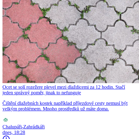
Ocet se solí rozežere plevel mezi dlaždicemi za 12 hodin. Stačí
jeden správný poměr, jinak to nefunguje
Čištění dlažebních kostek například příjezdové cesty nemusí být
velkým problémem. Mnoho prostředků už máte doma.
Chalupáři-Zahrádkáři
dnes, 18:28