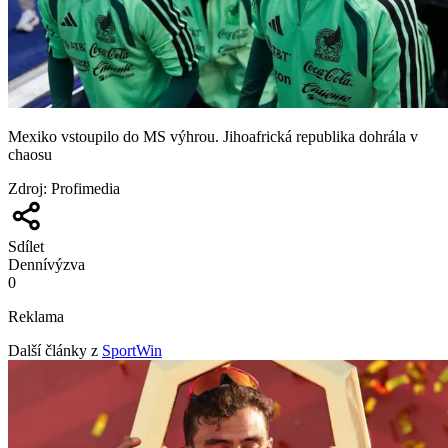
Mexiko vstoupilo do MS výhrou. Jihoafrická republika dohrála v
chaosu
Zdroj
:
Profimedia
Sdílet
Denní
výzva
0
Reklama
Další články z
SportWin