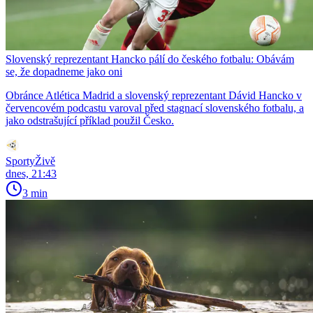
Slovenský reprezentant Hancko pálí do českého fotbalu: Obávám
se, že dopadneme jako oni
Obránce Atlética Madrid a slovenský reprezentant Dávid Hancko v
červencovém podcastu varoval před stagnací slovenského fotbalu, a
jako odstrašující příklad použil Česko.
SportyŽivě
dnes, 21:43
3 min