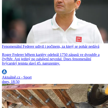
Fenomenální Federer udivil i počinem, za který se pohár nedává
Roger Federer během kariéry odehrál 1750 zápasů ve dvouhře a
čtyřhře. Ani jediný po zahájení nevzdal. Dnes fenomenální
švýcarský tenista slaví 45. narozeniny.
Aktuálně.cz - Sport
dnes, 18:50