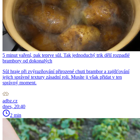
5 minut vaření, pak teprve sůl. Tak jednoduchý trik dělí rozpadlé
brambory od dokonalých
Sůl hraje při zvýrazňování přirozené chuti brambor a zajišťování
jejich správné textury zásadní roli. Musíte ji však přidat v ten
správný moment.
adbz.cz
dnes, 20:40
2 min