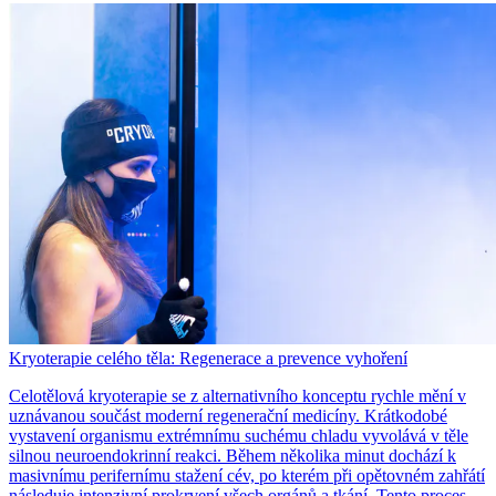
Kryoterapie celého těla: Regenerace a prevence vyhoření
Celotělová kryoterapie se z alternativního konceptu rychle mění v
uznávanou součást moderní regenerační medicíny. Krátkodobé
vystavení organismu extrémnímu suchému chladu vyvolává v těle
silnou neuroendokrinní reakci. Během několika minut dochází k
masivnímu perifernímu stažení cév, po kterém při opětovném zahřátí
následuje intenzivní prokrvení všech orgánů a tkání. Tento proces