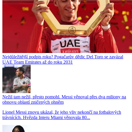
Nejdůležitější podpis roku? Pogačarův dědic Del Toro se zavázal
UAE Team Emirates až do roku 2031
Nežil tam nežil, přesto pomohl. Messi věnoval přes dva miliony na
obnovu oblastí zničených ohněm
Lionel Messi znovu ukázal, že jeho vliv nekončí na fotbalových
trávnících. Hvězda Interu Miami věnovala 80...