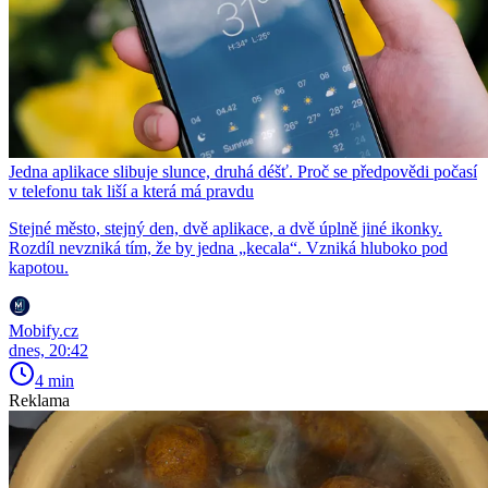
Jedna aplikace slibuje slunce, druhá déšť. Proč se předpovědi počasí
v telefonu tak liší a která má pravdu
Stejné město, stejný den, dvě aplikace, a dvě úplně jiné ikonky.
Rozdíl nevzniká tím, že by jedna „kecala“. Vzniká hluboko pod
kapotou.
Mobify.cz
dnes, 20:42
4 min
Reklama