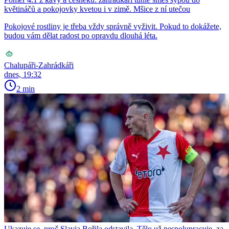
květináčů a pokojovky kvetou i v zimě. Mšice z ní utečou
Pokojové rostliny je třeba vždy správně vyživit. Pokud to dokážete,
budou vám dělat radost po opravdu dlouhá léta.
Chalupáři-Zahrádkáři
dnes, 19:32
2 min
Ukazuje se, proč Slavia Bořila odstavila. Tělo už nespolupracuje, za