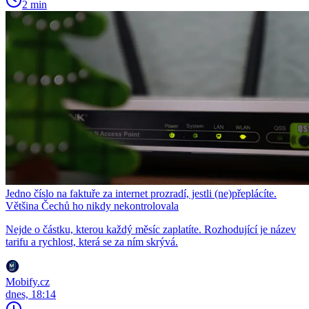
2 min
Jedno číslo na faktuře za internet prozradí, jestli (ne)přeplácíte.
Většina Čechů ho nikdy nekontrolovala
Nejde o částku, kterou každý měsíc zaplatíte. Rozhodující je název
tarifu a rychlost, která se za ním skrývá.
Mobify.cz
dnes, 18:14