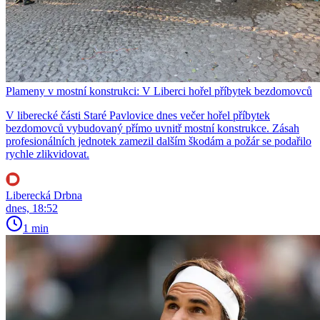
Plameny v mostní konstrukci: V Liberci hořel příbytek bezdomovců
V liberecké části Staré Pavlovice dnes večer hořel příbytek
bezdomovců vybudovaný přímo uvnitř mostní konstrukce. Zásah
profesionálních jednotek zamezil dalším škodám a požár se podařilo
rychle zlikvidovat.
Liberecká Drbna
dnes, 18:52
1 min