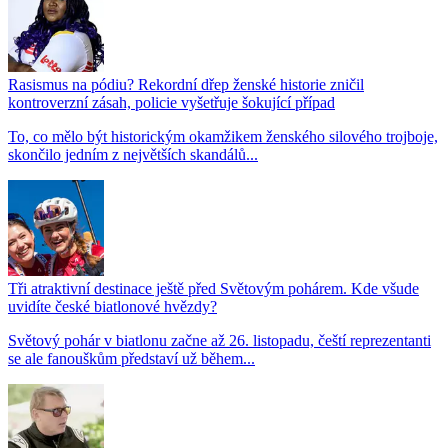
Rasismus na pódiu? Rekordní dřep ženské historie zničil
kontroverzní zásah, policie vyšetřuje šokující případ
To, co mělo být historickým okamžikem ženského silového trojboje,
skončilo jedním z největších skandálů...
Tři atraktivní destinace ještě před Světovým pohárem. Kde všude
uvidíte české biatlonové hvězdy?
Světový pohár v biatlonu začne až 26. listopadu, čeští reprezentanti
se ale fanouškům představí už během...