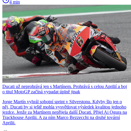
4 min
Ducati už neprohrává jen s Martínem. Prohrává s celou Aprilií a boj
o titul MotoGP začíná vypadat úplně jinak
Jorge Martín vyhrál sobotní sprint v Silverstonu. Kdyby šlo jen o
něj, Ducati by si ještě mohla vysvětlovat výsledek kvalitou jednoho
jezdce. Jenže za Martínem nepřijela další Ducati. Přijel Ai Ogura na
Trackhouse Aprilii. A za ním Marco Bezzecchi na druhé tovární
Aprilii.