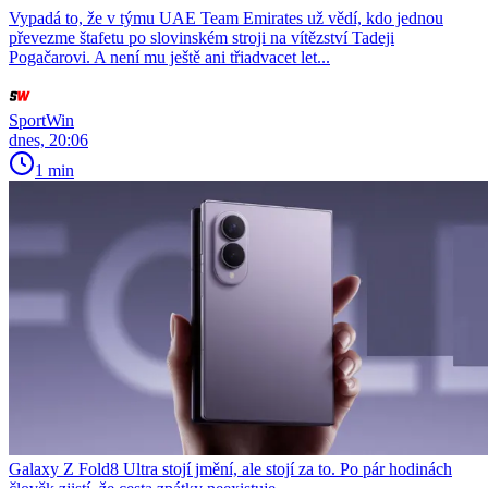
Vypadá to, že v týmu UAE Team Emirates už vědí, kdo jednou
převezme štafetu po slovinském stroji na vítězství Tadeji
Pogačarovi. A není mu ještě ani třiadvacet let...
SportWin
dnes, 20:06
1 min
Galaxy Z Fold8 Ultra stojí jmění, ale stojí za to. Po pár hodinách