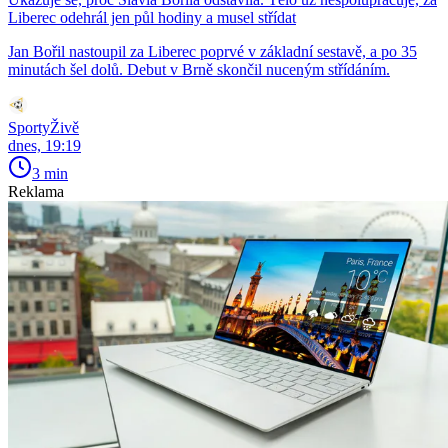
Liberec odehrál jen půl hodiny a musel střídat
Jan Bořil nastoupil za Liberec poprvé v základní sestavě, a po 35
minutách šel dolů. Debut v Brně skončil nuceným střídáním.
SportyŽivě
dnes, 19:19
3 min
Reklama