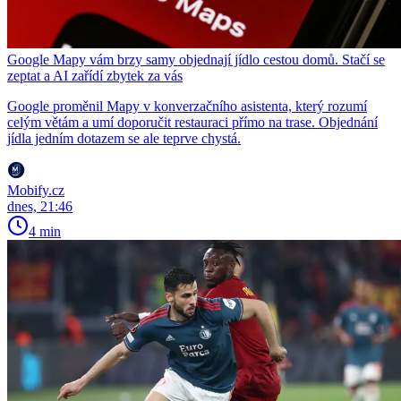
Google Mapy vám brzy samy objednají jídlo cestou domů. Stačí se
zeptat a AI zařídí zbytek za vás
Google proměnil Mapy v konverzačního asistenta, který rozumí
celým větám a umí doporučit restauraci přímo na trase. Objednání
jídla jedním dotazem se ale teprve chystá.
Mobify.cz
dnes, 21:46
4 min