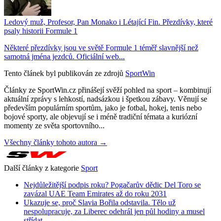
Ledový muž, Profesor, Pan Monako i Létající Fin. Přezdívky, které
psaly historii Formule 1
Některé přezdívky jsou ve světě Formule 1 téměř slavnější než
samotná jména jezdců. Oficiální web...
Tento článek byl publikován ze zdrojů
SportWin
Články ze SportWin.cz přinášejí svěží pohled na sport – kombinují
aktuální zprávy s lehkostí, nadsázkou i špetkou zábavy. Věnují se
především populárním sportům, jako je fotbal, hokej, tenis nebo
bojové sporty, ale objevují se i méně tradiční témata a kuriózní
momenty ze světa sportovního...
Všechny články tohoto autora →
Další články z kategorie
Sport
Nejdůležitější podpis roku? Pogačarův dědic Del Toro se
zavázal UAE Team Emirates až do roku 2031
Ukazuje se, proč Slavia Bořila odstavila. Tělo už
nespolupracuje, za Liberec odehrál jen půl hodiny a musel
střídat