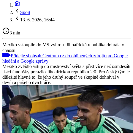
Sport
13. 6. 2026, 16:44
3 min
Mexiko vstoupilo do MS výhrou. Jihoafrická republika dohrála v
chaosu
Přidejte si obsah Centrum.cz do oblíbených zdrojů pro Google
hledání a Google zprávy
Mexiko zvládlo vstup do mistrovství světa a před více než osmdesáti
tisíci fanoušky porazilo Jihoafrickou republiku 2:0. Pro český tým je
důležité hlavně to, že jeho druhý soupeř ve skupině dohrával v
devíti a přišel o dva hráče.