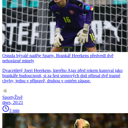
Ostuda bývalé naděje Sparty. Brankář Heerkens předvedl dvě
nehorázné minely
Dvacetiletý Joeri Heerkens, kterého Ajax před rokem kupoval jako
brankáře budoucnosti, si za šest srpnových dnů připsal dvě trapné
chyby, jednu v přípravě, druhou v ostrém zápase.
SportyŽivě
dnes, 20:21
3 min