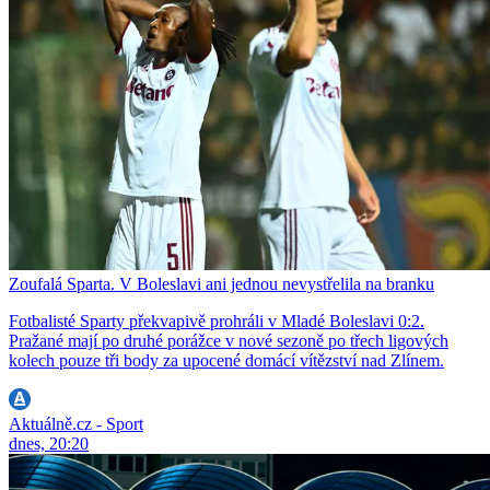
Zoufalá Sparta. V Boleslavi ani jednou nevystřelila na branku
Fotbalisté Sparty překvapivě prohráli v Mladé Boleslavi 0:2.
Pražané mají po druhé porážce v nové sezoně po třech ligových
kolech pouze tři body za upocené domácí vítězství nad Zlínem.
Aktuálně.cz - Sport
dnes, 20:20