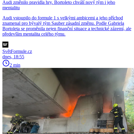
Audi změnilo pravidla hry. Bortoleto chválí nový tým i jeho
mentalitu
Audi vstoupilo do formule 1 s velkými ambicemi a jeho příchod
znamenal pro bývalý tým Sauber zásadní změnu. Podle Gabriela
Bortoleta se proměnila nejen finanční situace a technické zázemí, ale
především mentalita celého týmu.
SvětFormule.cz
dnes, 18:55
2 min