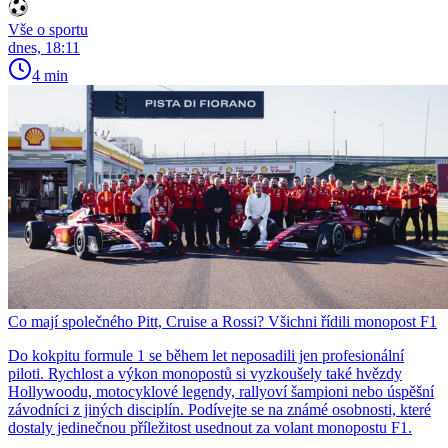
Vše o sportu
dnes, 18:11
4 min
Co mají společného Pitt, Cruise a Rossi? Všichni řídili monopost F1
Do kokpitu formule 1 se během let neposadili jen profesionální
piloti. Rychlost a výkon monopostů si vyzkoušely také hvězdy
Hollywoodu, motocyklové legendy, rallyoví šampioni nebo úspěšní
závodníci z jiných disciplín. Podívejte se na známé osobnosti, které
dostaly jedinečnou příležitost usednout za volant monopostu F1.