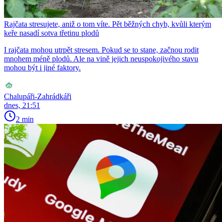
Rajčata stresujete, aniž o tom víte. Pět běžných chyb, kvůli kterým
keře nasadí sotva třetinu plodů
I rajčata mohou utrpět stresem. Pokud se to stane, začnou rodit
mnohem méně plodů. Ale na vině jejich neuspokojivého stavu
mohou být i jiné faktory.
Chalupáři-Zahrádkáři
dnes, 21:51
2 min