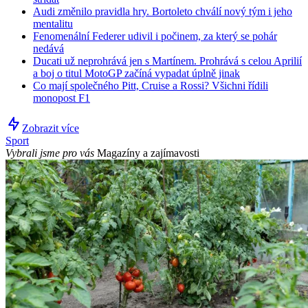
Audi změnilo pravidla hry. Bortoleto chválí nový tým i jeho
mentalitu
Fenomenální Federer udivil i počinem, za který se pohár
nedává
Ducati už neprohrává jen s Martínem. Prohrává s celou Aprilií
a boj o titul MotoGP začíná vypadat úplně jinak
Co mají společného Pitt, Cruise a Rossi? Všichni řídili
monopost F1
Zobrazit více
Sport
Vybrali jsme pro vás
Magazíny a zajímavosti