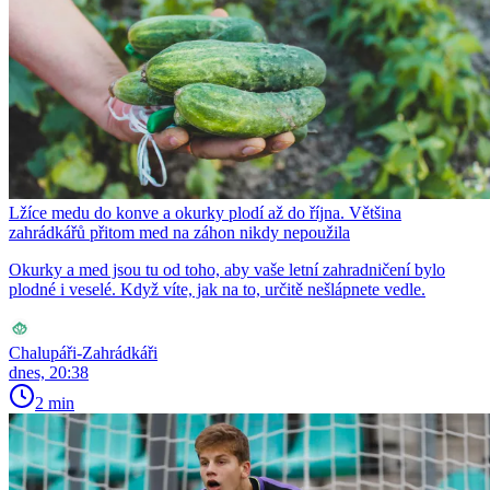
Lžíce medu do konve a okurky plodí až do října. Většina
zahrádkářů přitom med na záhon nikdy nepoužila
Okurky a med jsou tu od toho, aby vaše letní zahradničení bylo
plodné i veselé. Když víte, jak na to, určitě nešlápnete vedle.
Chalupáři-Zahrádkáři
dnes, 20:38
2 min