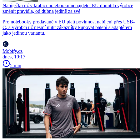
Nabíječku už v krabici notebooku nenajdete. EU donutila výrobce
změnit pravidla, od dubna jedině za své
Pro notebooky prodávané v EU platí povinnost nabíjení přes USB-
C, a výrobci už nesmí nutit zákazníky kupovat balení s adaptérem
jako jedinou variantu.
Mobify.cz
dnes, 19:17
5 min