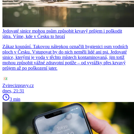
Jedovaté sinice mohou psům způsobit krvavý průjem i poškodit
játra. Víme, kde v Česku to hrozí
Zákaz koupání. Takovou nálepkou označili hygienici osm vodních
ploch v Česku. Vstupovat by do nich neměli lidé ani psi. Jedovaté
sinice, kterými je voda v těchto místech kontaminovaná, jim totiž
mohou způsobit vážné zdravotní potíže – od vyrážky přes krvavý
průjem až po poškození jater.
Zvirecizpravy.cz
dnes, 21:31
3 min