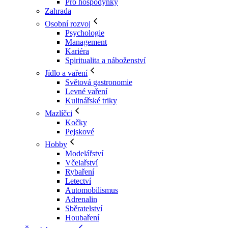
Pro hospodyňky
Zahrada
Osobní rozvoj
Psychologie
Management
Kariéra
Spiritualita a náboženství
Jídlo a vaření
Světová gastronomie
Levné vaření
Kulinářské triky
Mazlíčci
Kočky
Pejskové
Hobby
Modelářství
Včelařství
Rybaření
Letectví
Automobilismus
Adrenalin
Sběratelství
Houbaření