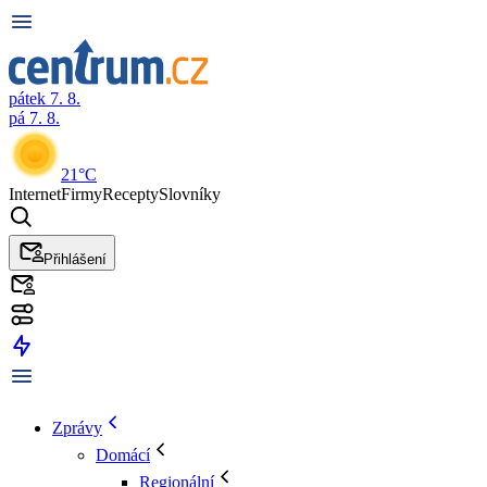
pátek 7. 8.
pá 7. 8.
21°C
Internet
Firmy
Recepty
Slovníky
Přihlášení
Zprávy
Domácí
Regionální