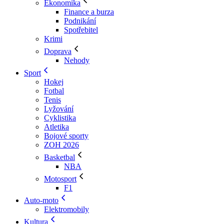
Ekonomika
Finance a burza
Podnikání
Spotřebitel
Krimi
Doprava
Nehody
Sport
Hokej
Fotbal
Tenis
Lyžování
Cyklistika
Atletika
Bojové sporty
ZOH 2026
Basketbal
NBA
Motosport
F1
Auto-moto
Elektromobily
Kultura