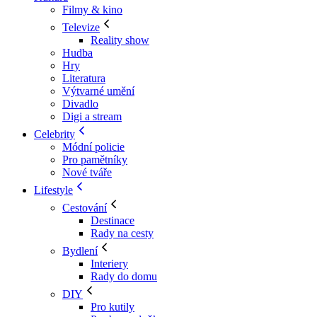
Filmy & kino
Televize
Reality show
Hudba
Hry
Literatura
Výtvarné umění
Divadlo
Digi a stream
Celebrity
Módní policie
Pro pamětníky
Nové tváře
Lifestyle
Cestování
Destinace
Rady na cesty
Bydlení
Interiery
Rady do domu
DIY
Pro kutily