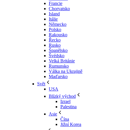
Francie
Chorvatsko
Island
Itálie
Německo
Polsko
Rakousko
Řecko
Rusko
Španělsko
Švédsko
Velká Británie
Rumunsko
Válka na Ukrajině
Maďarsko
Svět
USA
Blízký východ
Izrael
Palestina
Asie
Čína
Jižní Korea