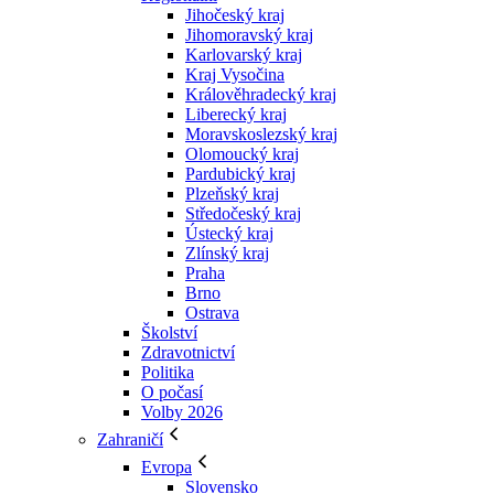
Jihočeský kraj
Jihomoravský kraj
Karlovarský kraj
Kraj Vysočina
Králověhradecký kraj
Liberecký kraj
Moravskoslezský kraj
Olomoucký kraj
Pardubický kraj
Plzeňský kraj
Středočeský kraj
Ústecký kraj
Zlínský kraj
Praha
Brno
Ostrava
Školství
Zdravotnictví
Politika
O počasí
Volby 2026
Zahraničí
Evropa
Slovensko