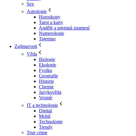
Sex
Astrologie
Horoskopy
Tarot a karty
Andělé a tajemná znamení
Numerologie
Tajemno
Zajímavosti
Věda
Biologie
Ekologie
Fyzika
Geografie
Historie
Chemie
Jazykověda
Vesmír
IT a technologie
Digital
Mobil
Technologie
Trendy
True crime