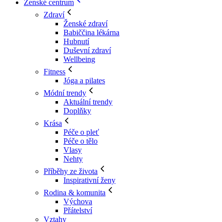
Ženské centrum
Zdraví
Ženské zdraví
Babiččina lékárna
Hubnutí
Duševní zdraví
Wellbeing
Fitness
Jóga a pilates
Módní trendy
Aktuální trendy
Doplňky
Krása
Péče o pleť
Péče o tělo
Vlasy
Nehty
Příběhy ze života
Inspirativní ženy
Rodina & komunita
Výchova
Přátelství
Vztahy