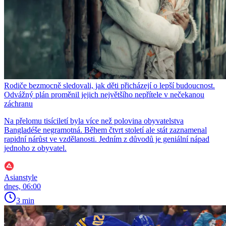
Rodiče bezmocně sledovali, jak děti přicházejí o lepší budoucnost.
Odvážný plán proměnil jejich největšího nepřítele v nečekanou
záchranu
Na přelomu tisíciletí byla více než polovina obyvatelstva
Bangladéše negramotná. Během čtvrt století ale stát zaznamenal
rapidní nárůst ve vzdělanosti. Jedním z důvodů je geniální nápad
jednoho z obyvatel.
Asianstyle
dnes, 06:00
3 min