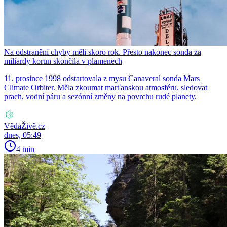
Na odstranění chyby měli skoro rok. Přesto nakonec sonda za
miliardy korun skončila v plamenech
11. prosince 1998 odstartovala z mysu Canaveral sonda Mars
Climate Orbiter. Měla zkoumat marťanskou atmosféru, sledovat
prach, vodní páru a sezónní změny na povrchu rudé planety.
VědaŽivě.cz
dnes, 05:49
4 min