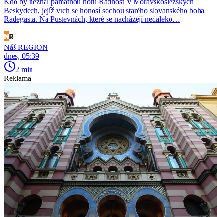
Kdo by neznal památnou horu Radhošť v Moravskoslezských
Beskydech, jejíž vrch se honosí sochou starého slovanského boha
Radegasta. Na Pustevnách, které se nacházejí nedaleko…
Náš REGION
dnes, 05:39
2 min
Reklama