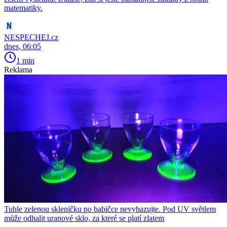
matematiky.
NESPECHEJ.cz
dnes, 06:05
1 min
Reklama
Tuhle zelenou skleničku po babičce nevyhazujte. Pod UV světlem
může odhalit uranové sklo, za které se platí zlatem