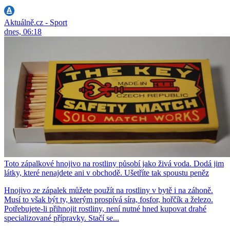
Aktuálně.cz - Sport
dnes, 06:18
Toto zápalkové hnojivo na rostliny působí jako živá voda. Dodá jim
látky, které nenajdete ani v obchodě. Ušetříte tak spoustu peněz
Hnojivo ze zápalek můžete použít na rostliny v bytě i na záhoně.
Musí to však být ty, kterým prospívá síra, fosfor, hořčík a železo.
Potřebujete-li přihnojit rostliny, není nutné hned kupovat drahé
specializované přípravky. Stačí se...