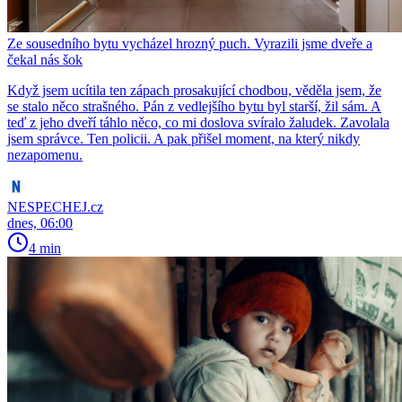
Ze sousedního bytu vycházel hrozný puch. Vyrazili jsme dveře a
čekal nás šok
Když jsem ucítila ten zápach prosakující chodbou, věděla jsem, že
se stalo něco strašného. Pán z vedlejšího bytu byl starší, žil sám. A
teď z jeho dveří táhlo něco, co mi doslova svíralo žaludek. Zavolala
jsem správce. Ten policii. A pak přišel moment, na který nikdy
nezapomenu.
NESPECHEJ.cz
dnes, 06:00
4 min