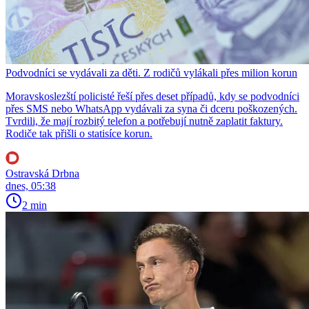
Podvodníci se vydávali za děti. Z rodičů vylákali přes milion korun
Moravskoslezští policisté řeší přes deset případů, kdy se podvodníci
přes SMS nebo WhatsApp vydávali za syna či dceru poškozených.
Tvrdili, že mají rozbitý telefon a potřebují nutně zaplatit faktury.
Rodiče tak přišli o statisíce korun.
Ostravská Drbna
dnes, 05:38
2 min