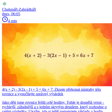
Chalupáři-Zahrádkáři
dnes, 06:05
4 min
4(x + 2) - 3(2x - 1) + 5 = 6x + 7: Zkuste překonat nástrahy této
rovnice a vypočítejte správný výsledek
Jako děti jsme rovnice řešili celé hodiny. Tohle je dospělá verze -
rychlejší, záludnější a s jedním skrytým detailem, který rozhodne o
celém výsledku. Ukažte, zda si ještě pamatujete základy z hodin