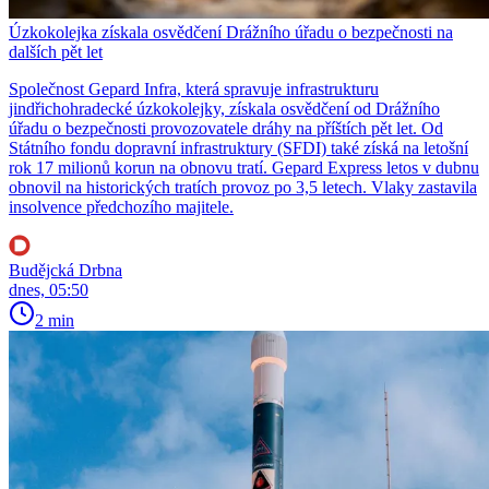
Úzkokolejka získala osvědčení Drážního úřadu o bezpečnosti na
dalších pět let
Společnost Gepard Infra, která spravuje infrastrukturu
jindřichohradecké úzkokolejky, získala osvědčení od Drážního
úřadu o bezpečnosti provozovatele dráhy na příštích pět let. Od
Státního fondu dopravní infrastruktury (SFDI) také získá na letošní
rok 17 milionů korun na obnovu tratí. Gepard Express letos v dubnu
obnovil na historických tratích provoz po 3,5 letech. Vlaky zastavila
insolvence předchozího majitele.
Budějcká Drbna
dnes, 05:50
2 min