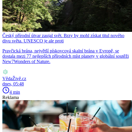
Český přírodní útvar zaujal svět. Brzy by mohl získat titul nového
divu světa. UNESCO je ale proti
Pravčická brána, největší pískovcová skalní brána v Evropě, se
dostala mezi 77 nejlepších přírodních míst planety v globální soutěži
New7Wonders of Nature.
VědaŽivě.cz
dnes, 05:48
4 min
Reklama