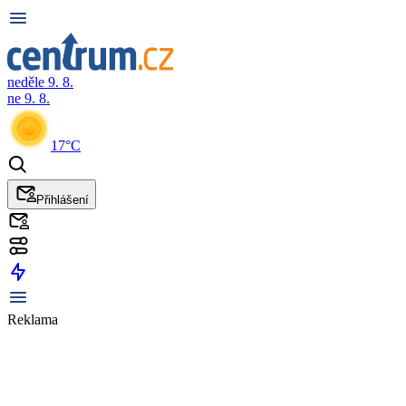
neděle 9. 8.
ne 9. 8.
17°C
Přihlášení
Reklama