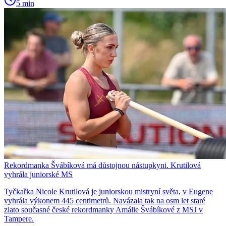
5 min
Rekordmanka Švábíková má důstojnou nástupkyni. Krutilová
vyhrála juniorské MS
Tyčkařka Nicole Krutilová je juniorskou mistryní světa, v Eugene
vyhrála výkonem 445 centimetrů. Navázala tak na osm let staré
zlato současné české rekordmanky Amálie Švábíkové z MSJ v
Tampere.