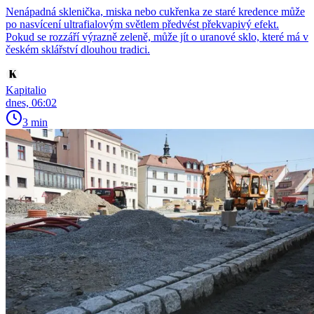
Nenápadná sklenička, miska nebo cukřenka ze staré kredence může
po nasvícení ultrafialovým světlem předvést překvapivý efekt.
Pokud se rozzáří výrazně zeleně, může jít o uranové sklo, které má v
českém sklářství dlouhou tradici.
Kapitalio
dnes, 06:02
3 min