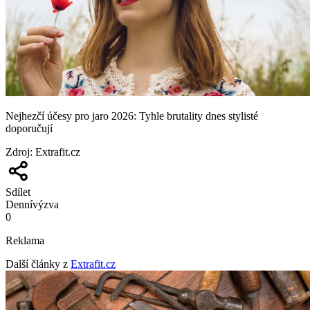
Nejhezčí účesy pro jaro 2026: Tyhle brutality dnes stylisté
doporučují
Zdroj
:
Extrafit.cz
Sdílet
Denní
výzva
0
Reklama
Další články z
Extrafit.cz