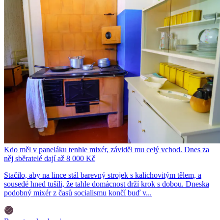
Kdo měl v paneláku tenhle mixér, záviděl mu celý vchod. Dnes za
něj sběratelé dají až 8 000 Kč
Stačilo, aby na lince stál barevný strojek s kalichovitým tělem, a
sousedé hned tušili, že tahle domácnost drží krok s dobou. Dneska
podobný mixér z časů socialismu končí buď v...