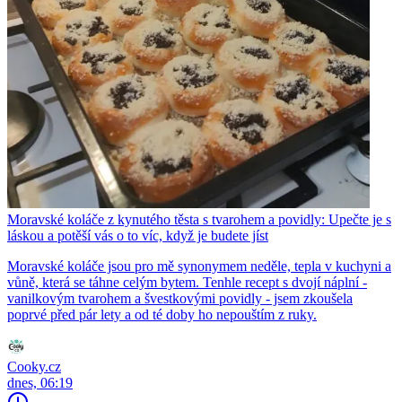
Moravské koláče z kynutého těsta s tvarohem a povidly: Upečte je s
láskou a potěší vás o to víc, když je budete jíst
Moravské koláče jsou pro mě synonymem neděle, tepla v kuchyni a
vůně, která se táhne celým bytem. Tenhle recept s dvojí náplní -
vanilkovým tvarohem a švestkovými povidly - jsem zkoušela
poprvé před pár lety a od té doby ho nepouštím z ruky.
Cooky.cz
dnes, 06:19