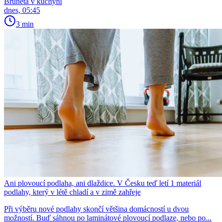
Bruneta v kuchyni
dnes, 05:45
3 min
Ani plovoucí podlaha, ani dlaždice. V Česku teď letí 1 materiál
podlahy, který v létě chladí a v zimě zahřeje
Při výběru nové podlahy skončí většina domácností u dvou
možností. Buď sáhnou po laminátové plovoucí podlaze, nebo po...