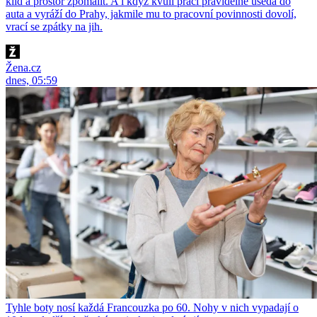
klid a prostor zpomalit. A i když kvůli práci pravidelně usedá do
auta a vyráží do Prahy, jakmile mu to pracovní povinnosti dovolí,
vrací se zpátky na jih.
Žena.cz
dnes, 05:59
Tyhle boty nosí každá Francouzka po 60. Nohy v nich vypadají o