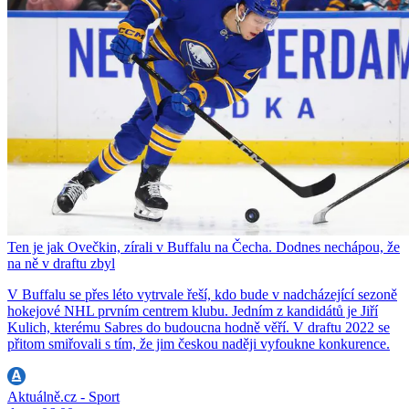
Ten je jak Ovečkin, zírali v Buffalu na Čecha. Dodnes nechápou, že
na ně v draftu zbyl
V Buffalu se přes léto vytrvale řeší, kdo bude v nadcházející sezoně
hokejové NHL prvním centrem klubu. Jedním z kandidátů je Jiří
Kulich, kterému Sabres do budoucna hodně věří. V draftu 2022 se
přitom smiřovali s tím, že jim českou naději vyfoukne konkurence.
Aktuálně.cz - Sport