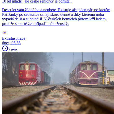
10 let mladší, ale české seniorky je odmítají
Deset let vám žádná bota neubere. Existuje ale jeden pár, po kterém
Pařížanky po šedesátce sahají skoro denně a díky kterému noha
vypadá delší a subtilnější. V českých botnících přitom leží ladem,
protože spoustě žen připadá málo ženský.
ExtraInspirace
dnes, 05:55
3 min