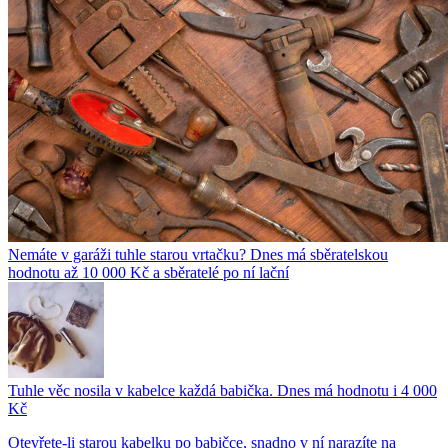
Nemáte v garáži tuhle starou vrtačku? Dnes má sběratelskou
hodnotu až 10 000 Kč a sběratelé po ní lační
Tuhle věc nosila v kabelce každá babička. Dnes má hodnotu i 4 000
Kč
Otevřete-li starou kabelku po babičce, snadno v ní narazíte na