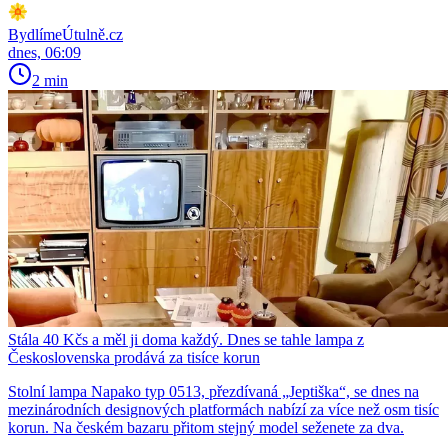
BydlímeÚtulně.cz
dnes, 06:09
2 min
Stála 40 Kčs a měl ji doma každý. Dnes se tahle lampa z
Československa prodává za tisíce korun
Stolní lampa Napako typ 0513, přezdívaná „Jeptiška“, se dnes na
mezinárodních designových platformách nabízí za více než osm tisíc
korun. Na českém bazaru přitom stejný model seženete za dva.