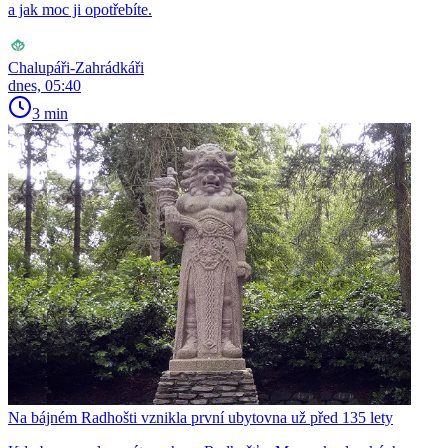
a jak moc ji opotřebíte.
Chalupáři-Zahrádkáři
dnes, 05:40
3 min
Na bájném Radhošti vznikla první ubytovna už před 135 lety