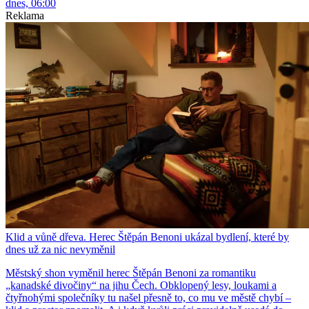
dnes, 06:00
Reklama
Klid a vůně dřeva. Herec Štěpán Benoni ukázal bydlení, které by
dnes už za nic nevyměnil
Městský shon vyměnil herec Štěpán Benoni za romantiku
„kanadské divočiny“ na jihu Čech. Obklopený lesy, loukami a
čtyřnohými společníky tu našel přesně to, co mu ve městě chybí –