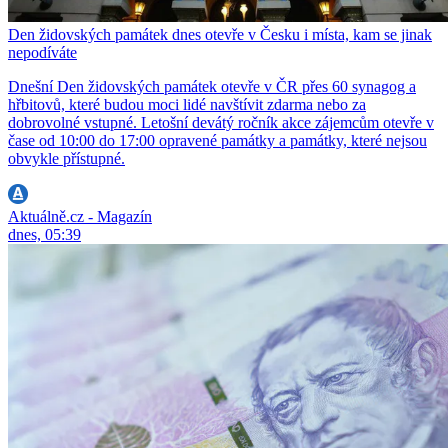
Den židovských památek dnes otevře v Česku i místa, kam se jinak
nepodíváte
Dnešní Den židovských památek otevře v ČR přes 60 synagog a
hřbitovů, které budou moci lidé navštívit zdarma nebo za
dobrovolné vstupné. Letošní devátý ročník akce zájemcům otevře v
čase od 10:00 do 17:00 opravené památky a památky, které nejsou
obvykle přístupné.
Aktuálně.cz - Magazín
dnes, 05:39