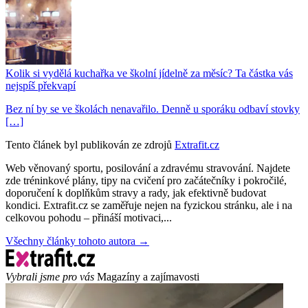
Kolik si vydělá kuchařka ve školní jídelně za měsíc? Ta částka vás
nejspíš překvapí
Bez ní by se ve školách nenavařilo. Denně u sporáku odbaví stovky
[…]
Tento článek byl publikován ze zdrojů
Extrafit.cz
Web věnovaný sportu, posilování a zdravému stravování. Najdete
zde tréninkové plány, tipy na cvičení pro začátečníky i pokročilé,
doporučení k doplňkům stravy a rady, jak efektivně budovat
kondici. Extrafit.cz se zaměřuje nejen na fyzickou stránku, ale i na
celkovou pohodu – přináší motivaci,...
Všechny články tohoto autora →
Vybrali jsme pro vás
Magazíny a zajímavosti