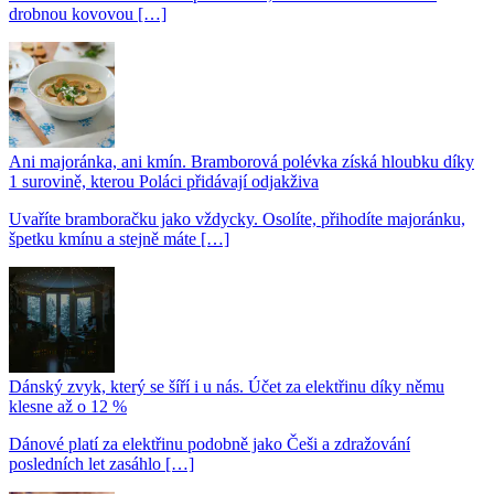
drobnou kovovou […]
Ani majoránka, ani kmín. Bramborová polévka získá hloubku díky
1 surovině, kterou Poláci přidávají odjakživa
Uvaříte bramboračku jako vždycky. Osolíte, přihodíte majoránku,
špetku kmínu a stejně máte […]
Dánský zvyk, který se šíří i u nás. Účet za elektřinu díky němu
klesne až o 12 %
Dánové platí za elektřinu podobně jako Češi a zdražování
posledních let zasáhlo […]