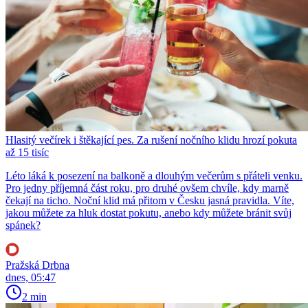
Hlasitý večírek i štěkající pes. Za rušení nočního klidu hrozí pokuta
až 15 tisíc
Léto láká k posezení na balkoně a dlouhým večerům s přáteli venku.
Pro jedny příjemná část roku, pro druhé ovšem chvíle, kdy marně
čekají na ticho. Noční klid má přitom v Česku jasná pravidla. Víte,
jakou můžete za hluk dostat pokutu, anebo kdy můžete bránit svůj
spánek?
Pražská Drbna
dnes, 05:47
2 min