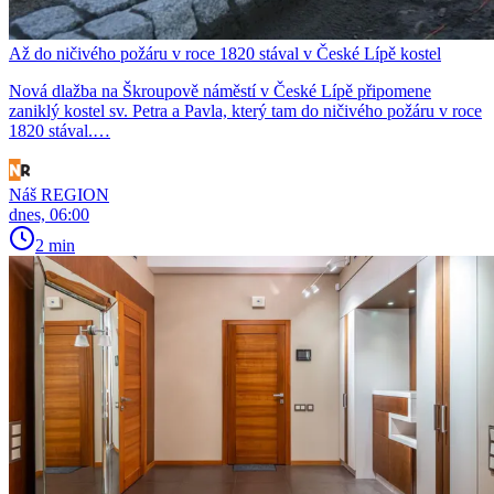
Až do ničivého požáru v roce 1820 stával v České Lípě kostel
Nová dlažba na Škroupově náměstí v České Lípě připomene
zaniklý kostel sv. Petra a Pavla, který tam do ničivého požáru v roce
1820 stával.…
Náš REGION
dnes, 06:00
2 min