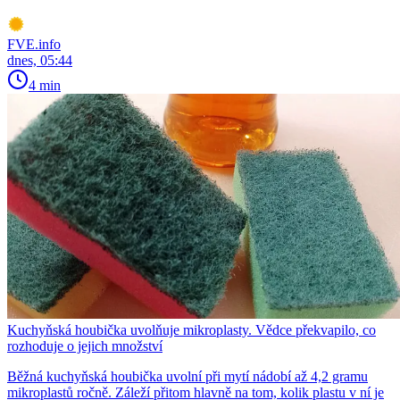
FVE.info
dnes, 05:44
4 min
Kuchyňská houbička uvolňuje mikroplasty. Vědce překvapilo, co
rozhoduje o jejich množství
Běžná kuchyňská houbička uvolní při mytí nádobí až 4,2 gramu
mikroplastů ročně. Záleží přitom hlavně na tom, kolik plastu v ní je