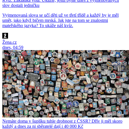
Kvíz: Základka volá. Ukažte, jestli byste dnes z vyjmenovaných
slov dostali jedničku
Vyjmenovaná slova se učí děti už ve třetí třídě a každý by je měl
umět, jako když bičem mrská. Jak jste na tom se znalostmi
mateřského jazyka? To ukáže náš kvíz.
Žena.cz
dnes, 04:59
Nemáte doma v šuplíku tuhle drobnost z ČSSR? Dřív ji měl skoro
každý a dnes za ni sběratelé dají i 40 000 Kč