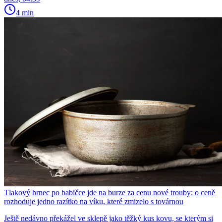
4 min
Tlakový hrnec po babičce jde na burze za cenu nové trouby: o ceně
rozhoduje jedno razítko na víku, které zmizelo s továrnou
Ještě nedávno překážel ve sklepě jako těžký kus kovu, se kterým si