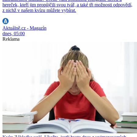
hereček, kteří jim propůjčili svou tvář, a také tři možnosti odpovědí,
z nichž v našem kvízu můžete vybírat.
Aktuálně.cz - Magazín
dnes, 05:00
Reklama