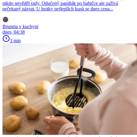
nikdo nevěděl rady. Otlučený papiňák po babičce ale zažívá
nečekaný návrat. U hrstky nejlepších kusů se dnes cena...
Bruneta v kuchyni
dnes, 04:38
3 min