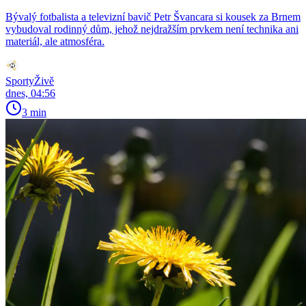
Bývalý fotbalista a televizní bavič Petr Švancara si kousek za Brnem
vybudoval rodinný dům, jehož nejdražším prvkem není technika ani
materiál, ale atmosféra.
SportyŽivě
dnes, 04:56
3 min