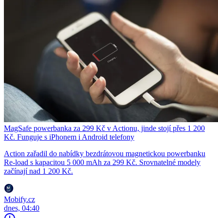
MagSafe powerbanka za 299 Kč v Actionu, jinde stojí přes 1 200
Kč. Funguje s iPhonem i Android telefony
Action zařadil do nabídky bezdrátovou magnetickou powerbanku
Re-load s kapacitou 5 000 mAh za 299 Kč. Srovnatelné modely
začínají nad 1 200 Kč.
Mobify.cz
dnes, 04:40