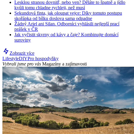
Lesklou stranou dovnitř, nebo ven? Děláte to špatně a jídlo
kvůli tomu chladne rychleji, než musí
Sekundová finta, jak oloupat vejce: Díky tomuto postupu
skořápka od bílku doslova sama odpadne
Žádný Ariel ani Silan. Odborníci vyhlásili nejlepší prací
prášek v ČR
Jak vyčistit skvrny od kávy a čaje? Kombinujte domácí
suroviny
Zobrazit více
Lifestyle
DIY
Pro hospodyňky
Vybrali jsme pro vás
Magazíny a zajímavosti