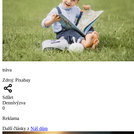
tráva
Zdroj
:
Pixabay
Sdílet
Denní
výzva
0
Reklama
Další články z
Náš dům