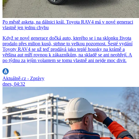
Po městě asketa, na dálnici král. Toyota RAV4 má v nové generaci
vlastně jen jednu chybu
Když se nové generace dočká auto, kterého se i na sklonku života
prodalo přes milion kusů, strhne to velkou pozornost. Šesté vydání
Toyoty RAV4 se už teď prodává jako teplé housky na krámě a
většina aut míří rovnou k zákazníkům, na skladě se ani neohřejí. A
po týdnu za jejím volantem se tomu vlastně ani nejde moc divit.
Aktuálně.cz - Zprávy
dnes, 04:32