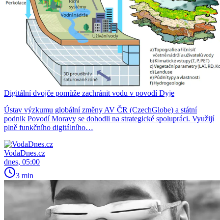
Digitální dvojče pomůže zachránit vodu v povodí Dyje
Ústav výzkumu globální změny AV ČR (CzechGlobe) a státní
podnik Povodí Moravy se dohodli na strategické spolupráci. Využijí
plně funkčního digitálního…
VodaDnes.cz
dnes, 05:00
3 min