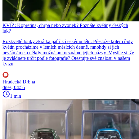
KVÍZ: Kopretina, chrpa nebo zvonek? Poznáte květiny českých
luk?
Rozkvetlé louky zkrátka patří k českému létu. Přestože kolem řady
květin procházíme v letních měsících denně, mnohdy si jich
nevšímáme a někdy možná ani neznáme jejich názvy. Myslíte si, že
je zvládnete určit podle fotografie? Otestujte své znalosti v našem
kvízu.
Hradecká Drbna
dnes, 04:55
1 min