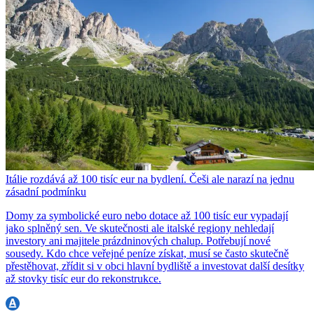
Itálie rozdává až 100 tisíc eur na bydlení. Češi ale narazí na jednu
zásadní podmínku
Domy za symbolické euro nebo dotace až 100 tisíc eur vypadají
jako splněný sen. Ve skutečnosti ale italské regiony nehledají
investory ani majitele prázdninových chalup. Potřebují nové
sousedy. Kdo chce veřejné peníze získat, musí se často skutečně
přestěhovat, zřídit si v obci hlavní bydliště a investovat další desítky
až stovky tisíc eur do rekonstrukce.