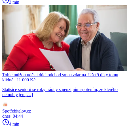
3 min
Tohle můžou udělat důchodci od srpna zdarma. Ušetří díky tomu
klidně i 11 000 Kč
Statisíce seniorů se roky trápily s penzijním spořením, ze kterého
nemohly jen […]
Spotřebitelov.cz
dnes, 04:44
4 min