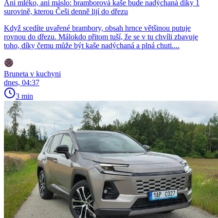
Ani mléko, ani máslo: bramborová kaše bude nadýchaná díky 1
surovině, kterou Češi denně lijí do dřezu
Když scedíte uvařené brambory, obsah hrnce většinou putuje
rovnou do dřezu. Málokdo přitom tuší, že se v tu chvíli zbavuje
toho, díky čemu může být kaše nadýchaná a plná chuti....
Bruneta v kuchyni
dnes, 04:37
3 min