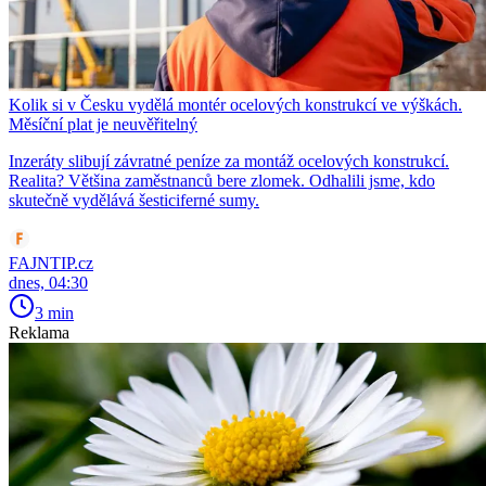
Kolik si v Česku vydělá montér ocelových konstrukcí ve výškách.
Měsíční plat je neuvěřitelný
Inzeráty slibují závratné peníze za montáž ocelových konstrukcí.
Realita? Většina zaměstnanců bere zlomek. Odhalili jsme, kdo
skutečně vydělává šesticiferné sumy.
FAJNTIP.cz
dnes, 04:30
3 min
Reklama