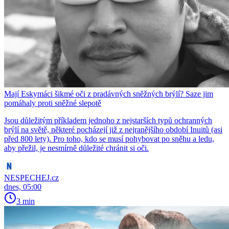
Mají Eskymáci šikmé oči z pradávných sněžných brýlí? Saze jim
pomáhaly proti sněžné slepotě
Jsou důležitým příkladem jednoho z nejstarších typů ochranných
brýlí na světě, některé pocházejí již z nejranějšího období Inuitů (asi
před 800 lety). Pro toho, kdo se musí pohybovat po sněhu a ledu,
aby přežil, je nesmírně důležité chránit si oči.
NESPECHEJ.cz
dnes, 05:00
3 min