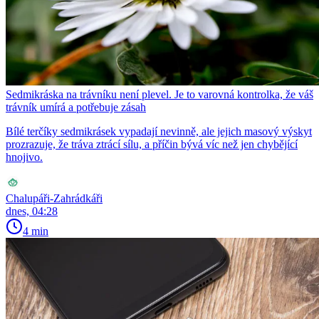
Sedmikráska na trávníku není plevel. Je to varovná kontrolka, že váš
trávník umírá a potřebuje zásah
Bílé terčíky sedmikrásek vypadají nevinně, ale jejich masový výskyt
prozrazuje, že tráva ztrácí sílu, a příčin bývá víc než jen chybějící
hnojivo.
Chalupáři-Zahrádkáři
dnes, 04:28
4 min