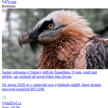
4 min
Reklama
Samec orlosupa z Ostravy míří do Španělska. O tom, jestli tam
přežije, ale rozhodl už první týden jeho života
18. února 2026 se v ostravské zoo vyklubalo mládě, které dostalo
pracovní označení BG1299.
VědaŽivě.cz
dnes, 04:39