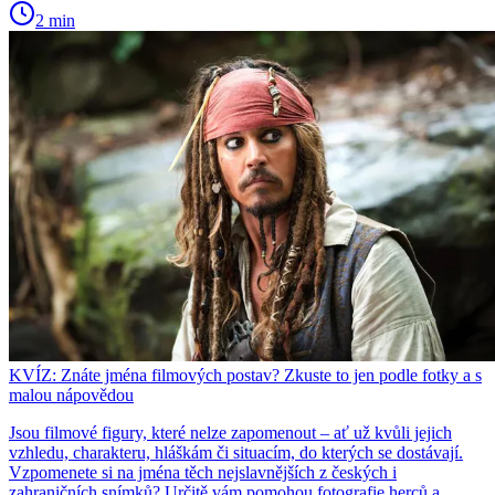
2 min
KVÍZ: Znáte jména filmových postav? Zkuste to jen podle fotky a s
malou nápovědou
Jsou filmové figury, které nelze zapomenout – ať už kvůli jejich
vzhledu, charakteru, hláškám či situacím, do kterých se dostávají.
Vzpomenete si na jména těch nejslavnějších z českých i
zahraničních snímků? Určitě vám pomohou fotografie herců a