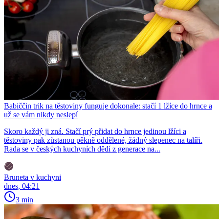
Babiččin trik na těstoviny funguje dokonale: stačí 1 lžíce do hrnce a
už se vám nikdy neslepí
Skoro každý ji zná. Stačí prý přidat do hrnce jedinou lžíci a
těstoviny pak zůstanou pěkně oddělené, žádný slepenec na talíři.
Rada se v českých kuchyních dědí z generace na...
Bruneta v kuchyni
dnes, 04:21
3 min