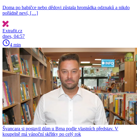
Doma po babičce nebo dědovi zůstala hromádka odznaků a nikdo
pořádně neví, […]
Extrafit.cz
dnes, 04:57
4 min
Švancara si postavil dům u Brna podle vlastních představ. V
koupelně má vánoční skřítky po celý rok