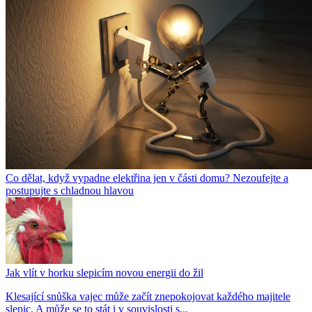
Co dělat, když vypadne elektřina jen v části domu? Nezoufejte a
postupujte s chladnou hlavou
Jak vlít v horku slepicím novou energii do žil
Klesající snůška vajec může začít znepokojovat každého majitele
slepic. A může se to stát i v souvislosti s...