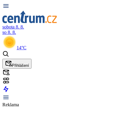
sobota 8. 8.
so 8. 8.
14°C
Přihlášení
Reklama