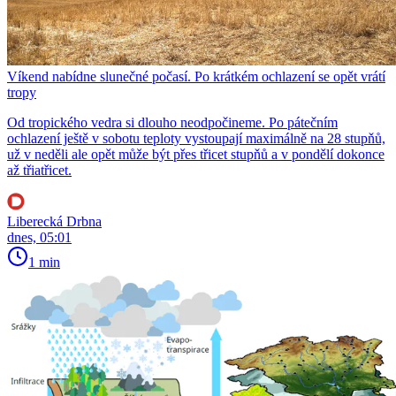
Víkend nabídne slunečné počasí. Po krátkém ochlazení se opět vrátí
tropy
Od tropického vedra si dlouho neodpočineme. Po pátečním
ochlazení ještě v sobotu teploty vystoupají maximálně na 28 stupňů,
už v neděli ale opět může být přes třicet stupňů a v pondělí dokonce
až třiatřicet.
Liberecká Drbna
dnes, 05:01
1 min