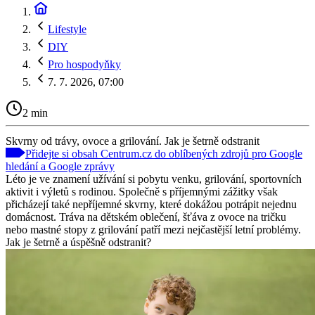
Lifestyle
DIY
Pro hospodyňky
7. 7. 2026, 07:00
2 min
Skvrny od trávy, ovoce a grilování. Jak je šetrně odstranit
Přidejte si obsah Centrum.cz do oblíbených zdrojů pro Google
hledání a Google zprávy
Léto je ve znamení užívání si pobytu venku, grilování, sportovních
aktivit i výletů s rodinou. Společně s příjemnými zážitky však
přicházejí také nepříjemné skvrny, které dokážou potrápit nejednu
domácnost. Tráva na dětském oblečení, šťáva z ovoce na tričku
nebo mastné stopy z grilování patří mezi nejčastější letní problémy.
Jak je šetrně a úspěšně odstranit?