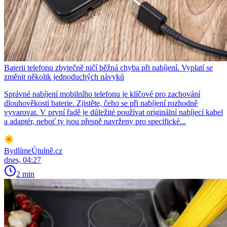
Baterii telefonu zbytečně ničí běžná chyba při nabíjení. Vyplatí se
změnit několik jednoduchých návyků
Správné nabíjení mobilního telefonu je klíčové pro zachování
dlouhověkosti baterie. Zjistěte, čeho se při nabíjení rozhodně
vyvarovat. V první řadě je důležité používat originální nabíjecí kabel
a adaptér, neboť ty jsou přesně navrženy pro specifické...
BydlímeÚtulně.cz
dnes, 04:27
2 min