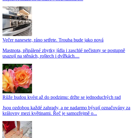
Večer nanesete, ráno setřete. Trouba bude jako nová
Mastnota, připálené zbytky jídla i zaschlé nečistoty se postupně
usazují na stěnách, roštech i dvířkách....
Růže budou kvést až do podzimu: držte se jednoduchých rad
Jsou ozdobou každé zahrady, a ne nadarmo bývají označovány za
královny mezi květinami. Řeč je samozřejmě o...