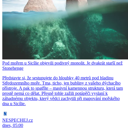
Pod mořem u Sicílie objevili podivný monolit. Je dvakrát starší než
Stonehenge
Představte si, že sestupujete do hloubky 40 metrů pod hladinu
Středozemního moře. Tma, ticho, jen bubliny z vašeho dýchacího
přístroje. A pak to spatříte – masivní kamennou strukturu, která tam
prostě nemá co dělat. Přesně tohle zažili potápěči vyslaní k
záhadnému objektu, který vědci zachytili při mapování mořského
dna u Sicílie.
NESPECHEJ.cz
dnes, 05:00