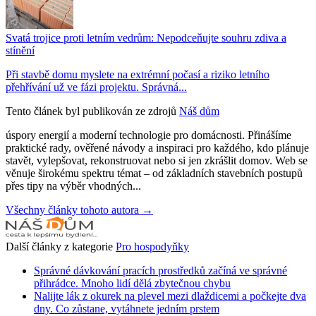
Svatá trojice proti letním vedrům: Nepodceňujte souhru zdiva a
stínění
Při stavbě domu myslete na extrémní počasí a riziko letního
přehřívání už ve fázi projektu. Správná...
Tento článek byl publikován ze zdrojů
Náš dům
úspory energií a moderní technologie pro domácnosti. Přinášíme
praktické rady, ověřené návody a inspiraci pro každého, kdo plánuje
stavět, vylepšovat, rekonstruovat nebo si jen zkrášlit domov. Web se
věnuje širokému spektru témat – od základních stavebních postupů
přes tipy na výběr vhodných...
Všechny články tohoto autora →
Další články z kategorie
Pro hospodyňky
Správné dávkování pracích prostředků začíná ve správné
přihrádce. Mnoho lidí dělá zbytečnou chybu
Nalijte lák z okurek na plevel mezi dlaždicemi a počkejte dva
dny. Co zůstane, vytáhnete jedním prstem