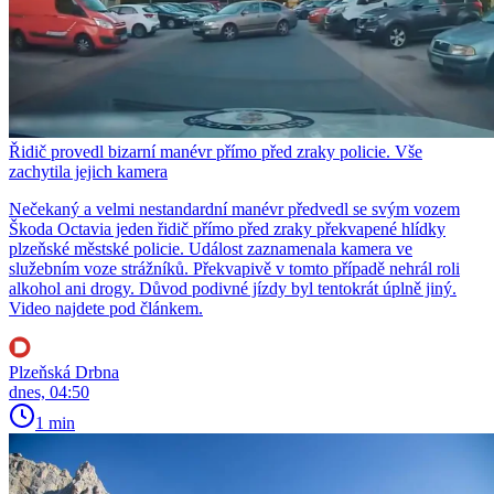
Řidič provedl bizarní manévr přímo před zraky policie. Vše
zachytila jejich kamera
Nečekaný a velmi nestandardní manévr předvedl se svým vozem
Škoda Octavia jeden řidič přímo před zraky překvapené hlídky
plzeňské městské policie. Událost zaznamenala kamera ve
služebním voze strážníků. Překvapivě v tomto případě nehrál roli
alkohol ani drogy. Důvod podivné jízdy byl tentokrát úplně jiný.
Video najdete pod článkem.
Plzeňská Drbna
dnes, 04:50
1 min