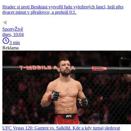
Hradec si proti Besiktasi vytvořil řadu vyložených šancí, hrál přes
dvacet minut v přesilovce, a prohrál 0:1.
SportyŽivě
dnes, 10:04
3 min
Reklama
UFC Vegas 120: Gamrot vs. Salkilld. Kde a kdy turnaj sledovat