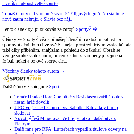
Tvrdík si ukousl velké sousto
Tomáš Chorý dal v minulé sezoně 17 ligových gólů. Na startu té
nové zatím nehraje, a Slavia bez něj...
Tento článek byl publikován ze zdrojů
SportyŽivě
Články ze SportyŽivě.cz přinášejí čtenářům aktuální pohled na
sportovní dění doma i ve světě – nejen prostřednictvím výsledků, ale
také díky příběhům, analýzám a pohledu do zákulisí. Obsah se
věnuje široké škále sportů, přičemž silně zastoupený je zejména
fotbal, hokej a bojové sporty, ale...
Všechny články tohoto autora →
Další články z kategorie
Sport
Trenér Hradce Horejš po bitvě s Besiktasem zuřil. Tohle si
nesmí hráč dovolit
UFC Vegas 120: Gamrot vs. Salkilld. Kde a kdy turnaj
sledovat
Novotný řeší Muradova. Ve hře je Jotko i další bitva s
Fleurym
Další rána pro RFA. Lutterbach vypadl z titulové odvety na