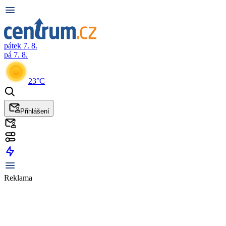
pátek 7. 8.
pá 7. 8.
23°C
Přihlášení
Reklama