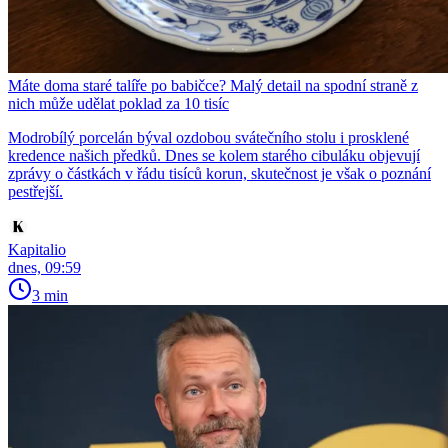
Máte doma staré talíře po babičce? Malý detail na spodní straně z
nich může udělat poklad za 10 tisíc
Modrobílý porcelán býval ozdobou svátečního stolu i prosklené
kredence našich předků. Dnes se kolem starého cibuláku objevují
zprávy o částkách v řádu tisíců korun, skutečnost je však o poznání
pestřejší.
Kapitalio
dnes, 09:59
3 min