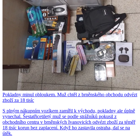
Pokladny minul obloukem. Muž chtěl z brněnského obchodu odvézt
zboží za 18 tisíc
S plným nákupním vozíkem zamířil k východu, pokladny ale úplně
vynechal. Šestatřicetiletý muž se podle strážníků pokusil z
obchodního centra v brněnských Ivanovicích odvézt zboží za téměř
18 tisíc korun bez zaplacení. Když ho zastavila ostraha, dal se na
útěk.