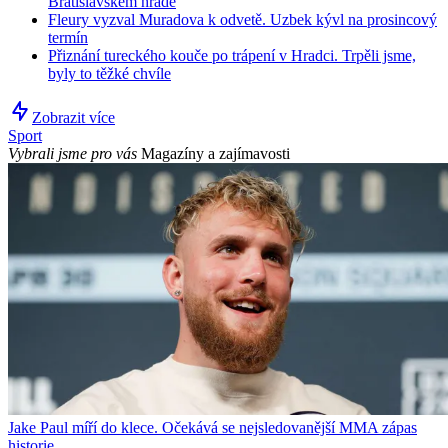
Bratislavském hradě
Fleury vyzval Muradova k odvetě. Uzbek kývl na prosincový
termín
Přiznání tureckého kouče po trápení v Hradci. Trpěli jsme,
byly to těžké chvíle
Zobrazit více
Sport
Vybrali jsme pro vás
Magazíny a zajímavosti
Jake Paul míří do klece. Očekává se nejsledovanější MMA zápas
historie