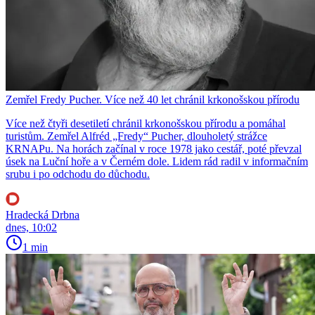
Zemřel Fredy Pucher. Více než 40 let chránil krkonošskou přírodu
Více než čtyři desetiletí chránil krkonošskou přírodu a pomáhal
turistům. Zemřel Alfréd „Fredy“ Pucher, dlouholetý strážce
KRNAPu. Na horách začínal v roce 1978 jako cestář, poté převzal
úsek na Luční hoře a v Černém dole. Lidem rád radil v informačním
srubu i po odchodu do důchodu.
Hradecká Drbna
dnes, 10:02
1 min