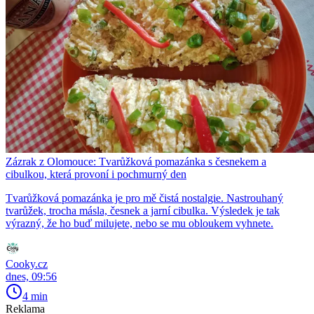
Zázrak z Olomouce: Tvarůžková pomazánka s česnekem a
cibulkou, která provoní i pochmurný den
Tvarůžková pomazánka je pro mě čistá nostalgie. Nastrouhaný
tvarůžek, trocha másla, česnek a jarní cibulka. Výsledek je tak
výrazný, že ho buď milujete, nebo se mu obloukem vyhnete.
Cooky.cz
dnes, 09:56
4 min
Reklama