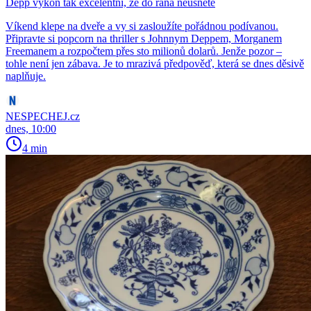
Depp výkon tak excelentní, že do rána neusnete
Víkend klepe na dveře a vy si zasloužíte pořádnou podívanou.
Připravte si popcorn na thriller s Johnnym Deppem, Morganem
Freemanem a rozpočtem přes sto milionů dolarů. Jenže pozor –
tohle není jen zábava. Je to mrazivá předpověď, která se dnes děsivě
naplňuje.
NESPECHEJ.cz
dnes, 10:00
4 min