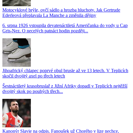
Motocyklové brýle, ovčí sádlo a hrozba hluchoty. Jak Gertrude
Ederleová přeplavala La Manche a změnila dějiny
6. srpna 1926 vstoupila devatenáctiletá Američanka do vody u Cap
Gris-Nez. O necelých patnáct hodin později...
Jihoafrický chlapec poprvé obul brusle až ve 13 letech. V Teplicích
skočil dvojitý axel po třech letech
Šestnáctiletý krasobruslař z Jižní Afriky dopadl v Teplicích nejtěžší
dvojitý skok po pouhých třech...
Kanonýr Slavie na odpis. Fanoušek už Chorého v lize nechce,