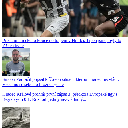
Přiznání tureckého kouče po trápení v Hradci. Trpěli jsme, byly to
těžké chvíle
Smolař Zadražil popsal klíčovou situaci, kterou Hradec nezvládl.
Všechno se seběhlo hrozně rychle
Hradec Králové prohrál první zápas 3. předkola Evropské ligy s
Beşiktaşem 0:1. Rozhodl jediný nezvládnutý...