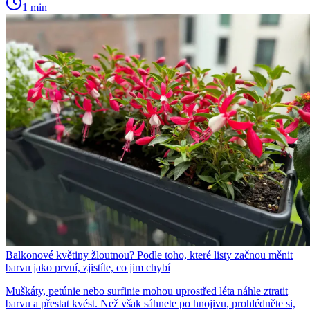
1 min
Balkonové květiny žloutnou? Podle toho, které listy začnou měnit
barvu jako první, zjistíte, co jim chybí
Muškáty, petúnie nebo surfinie mohou uprostřed léta náhle ztratit
barvu a přestat kvést. Než však sáhnete po hnojivu, prohlédněte si,