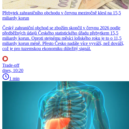
Přebytek zahraničního obchodu v červnu meziročně klesl na 15,5
miliardy korun
Český zahraniční obchod se zbožím skončil v červnu 2026 podle
předběžných údajů Českého statistického úřadu přebytkem 15,5
miliardy korun. Oproti stejnému měsíci loňského roku je to o 11,5
miliardy korun méně. Přesto Česko nadále více vyváží, než dováží,
což je pro tuzemskou ekonomiku důležitý signál.
Trade-off
dnes, 10:20
1 min