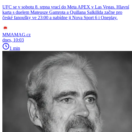
UFC se v sobotu 8. srpna vrací do Meta APEX v Las Vegas. Hlavní
karta s duelem Mateusze Gamrota a Quillana Salkillda začne pro
české fanoušky ve 23:00 a nabídne ji Nova Sport 6 i Oneplay.
MMAMAG.cz
dnes, 10:03
1 min