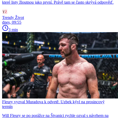
které listy žloutnou jako první. Právě tam se často skrývá odpověď.
Trendy Život
dnes, 09:55
3 min
Fleury vyzval Muradova k odvetě. Uzbek kývl na prosincový
termín
Will Fleury se po porážce na Štvanici rychle ozval s návrhem na