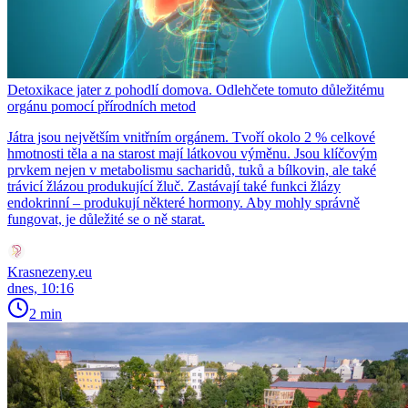
Detoxikace jater z pohodlí domova. Odlehčete tomuto důležitému
orgánu pomocí přírodních metod
Játra jsou největším vnitřním orgánem. Tvoří okolo 2 % celkové
hmotnosti těla a na starost mají látkovou výměnu. Jsou klíčovým
prvkem nejen v metabolismu sacharidů, tuků a bílkovin, ale také
trávicí žlázou produkující žluč. Zastávají také funkci žlázy
endokrinní – produkují některé hormony. Aby mohly správně
fungovat, je důležité se o ně starat.
Krasnezeny.eu
dnes, 10:16
2 min