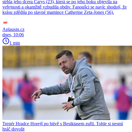
strhla jeho dcera Carys (23), která se po jeho boku objevila na
veřejnosti a okamžitě vzbudila obdiv. Fanoušci se navíc shodují, že
krásu zdědila po slavné mamince Catherine Zeta-Jones (56).
Aplausin.cz
dnes, 10:06
1 min
Trenér Hradce Horejš po bitvě s Besiktasem zuřil. Tohle si nesmí
hráč dovolit