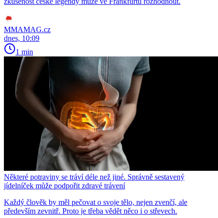
zkušenost české legendy může ve Frankfurtu rozhodnout.
MMAMAG.cz
dnes, 10:09
1 min
Některé potraviny se tráví déle než jiné. Správně sestavený
jídelníček může podpořit zdravé trávení
Každý člověk by měl pečovat o svoje tělo, nejen zvenčí, ale
především zevnitř. Proto je třeba vědět něco i o střevech.