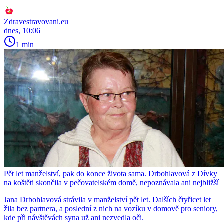
Zdravestravovani.eu
dnes, 10:06
1 min
Pět let manželství, pak do konce života sama. Drbohlavová z Dívky
na koštěti skončila v pečovatelském domě, nepoznávala ani nejbližší
Jana Drbohlavová strávila v manželství pět let. Dalších čtyřicet let
žila bez partnera, a poslední z nich na vozíku v domově pro seniory,
kde při návštěvách syna už ani nezvedla oči.