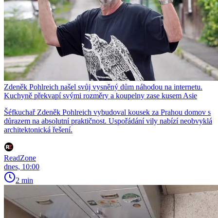
Zdeněk Pohlreich našel svůj vysněný dům náhodou na internetu.
Kuchyně překvapí svými rozměry a koupelny zase kusem Asie
Šéfkuchař Zdeněk Pohlreich vybudoval kousek za Prahou domov s
důrazem na absolutní praktičnost. Uspořádání vily nabízí neobvyklá
architektonická řešení.
ReadZone
dnes, 10:00
2 min