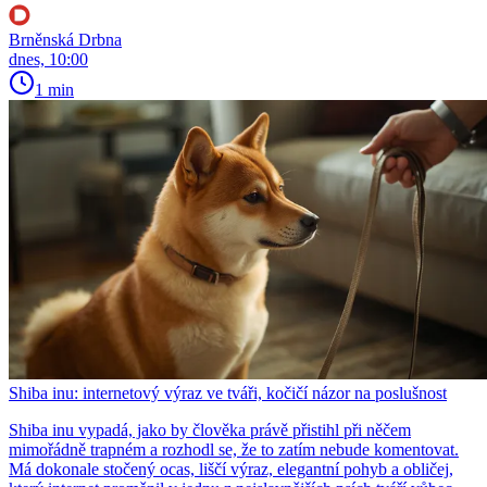
Brněnská Drbna
dnes, 10:00
1 min
Shiba inu: internetový výraz ve tváři, kočičí názor na poslušnost
Shiba inu vypadá, jako by člověka právě přistihl při něčem
mimořádně trapném a rozhodl se, že to zatím nebude komentovat.
Má dokonale stočený ocas, liščí výraz, elegantní pohyb a obličej,