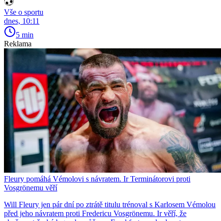
Vše o sportu
dnes, 10:11
5 min
Reklama
Fleury pomáhá Vémolovi s návratem. Ir Terminátorovi proti
Vosgrönemu věří
Will Fleury jen pár dní po ztrátě titulu trénoval s Karlosem Vémolou
před jeho návratem proti Fredericu Vosgrönemu. Ir věří, že