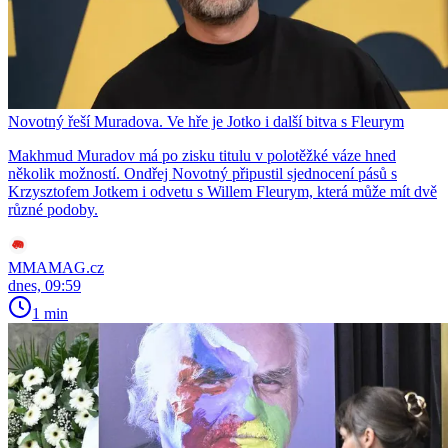
Novotný řeší Muradova. Ve hře je Jotko i další bitva s Fleurym
Makhmud Muradov má po zisku titulu v polotěžké váze hned
několik možností. Ondřej Novotný připustil sjednocení pásů s
Krzysztofem Jotkem i odvetu s Willem Fleurym, která může mít dvě
různé podoby.
MMAMAG.cz
dnes, 09:59
1 min