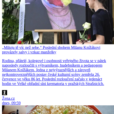
„Miluju tě víc než sebe.“ Poslední sbohem Milanu Knížákovi
provázely salvy i vzkaz manželky
Rodina, přátelé, kolegové i osobnosti veřejného života se v pátek
naposledy rozloučili s výtvarníkem, hudebníkem a pedagogem
Milanem Knížákem. Jedna z nejvýraznějších a zároveň
nejkontroverznějších postav české kulturní scény zemřela 26.
července ve věku 86 let. Poslední rozloučení začalo v jedenáct
hodin ve Velké obřadní síni krematoria v pražských Strašnicích.
Žena.cz
dnes, 09:59