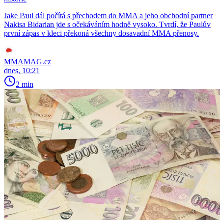
Jake Paul dál počítá s přechodem do MMA a jeho obchodní partner
Nakisa Bidarian jde s očekáváním hodně vysoko. Tvrdí, že Paulův
první zápas v kleci překoná všechny dosavadní MMA přenosy.
MMAMAG.cz
dnes, 10:21
2 min