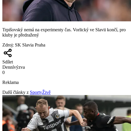
Trpišovský nemá na experimenty čas. Vorlický ve Slavii končí, pro
kluby je předražený
Zdroj
:
SK Slavia Praha
Sdílet
Denní
výzva
0
Reklama
Další články z
SportyŽivě