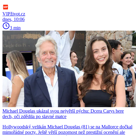
VIPživot.cz
dnes, 10:06
3 min
Michael Douglas ukázal svou největší pýchu: Dcera Carys bere
dech, oči zdědila po slavné matce
Hollywoodský velikán Michael Douglas (81) se na Mallorce dočkal
mimořádné pocty. Ještě větší pozornost než prestižní ocenění ale