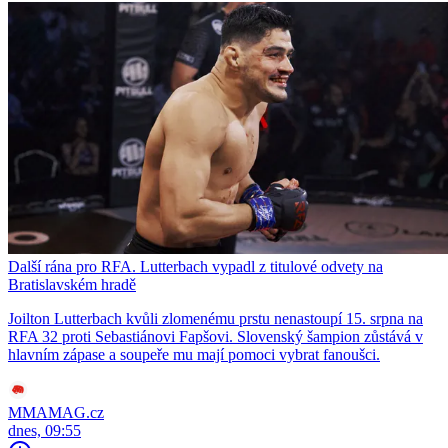
Další rána pro RFA. Lutterbach vypadl z titulové odvety na
Bratislavském hradě
Joilton Lutterbach kvůli zlomenému prstu nenastoupí 15. srpna na
RFA 32 proti Sebastiánovi Fapšovi. Slovenský šampion zůstává v
hlavním zápase a soupeře mu mají pomoci vybrat fanoušci.
MMAMAG.cz
dnes, 09:55