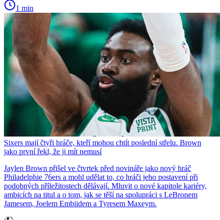
1 min
Sixers mají čtyři hráče, kteří mohou chtít poslední střelu. Brown
jako první řekl, že ji mít nemusí
Jaylen Brown přišel ve čtvrtek před novináře jako nový hráč
Philadelphie 76ers a mohl udělat to, co hráči jeho postavení při
podobných příležitostech dělávají. Mluvit o nové kapitole kariéry,
ambicích na titul a o tom, jak se těší na spolupráci s LeBronem
Jamesem, Joelem Embiidem a Tyresem Maxeym.