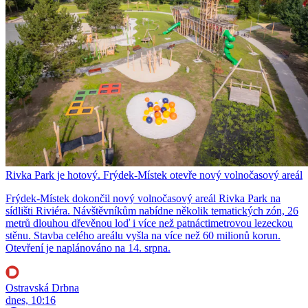
Rivka Park je hotový. Frýdek-Místek otevře nový volnočasový areál
Frýdek-Místek dokončil nový volnočasový areál Rivka Park na
sídlišti Riviéra. Návštěvníkům nabídne několik tematických zón, 26
metrů dlouhou dřevěnou loď i více než patnáctimetrovou lezeckou
stěnu. Stavba celého areálu vyšla na více než 60 milionů korun.
Otevření je naplánováno na 14. srpna.
Ostravská Drbna
dnes, 10:16