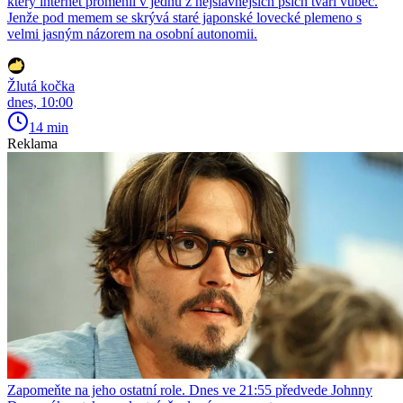
který internet proměnil v jednu z nejslavnějších psích tváří vůbec.
Jenže pod memem se skrývá staré japonské lovecké plemeno s
velmi jasným názorem na osobní autonomii.
Žlutá kočka
dnes, 10:00
14 min
Reklama
Zapomeňte na jeho ostatní role. Dnes ve 21:55 předvede Johnny