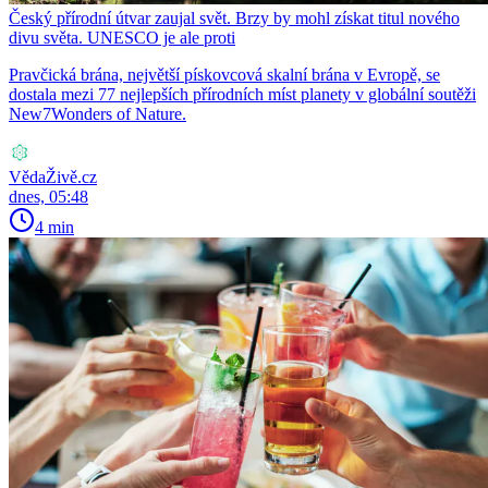
Český přírodní útvar zaujal svět. Brzy by mohl získat titul nového
divu světa. UNESCO je ale proti
Pravčická brána, největší pískovcová skalní brána v Evropě, se
dostala mezi 77 nejlepších přírodních míst planety v globální soutěži
New7Wonders of Nature.
VědaŽivě.cz
dnes, 05:48
4 min