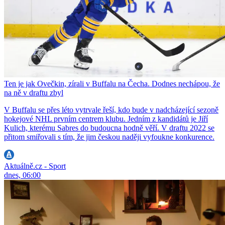
Ten je jak Ovečkin, zírali v Buffalu na Čecha. Dodnes nechápou, že
na ně v draftu zbyl
V Buffalu se přes léto vytrvale řeší, kdo bude v nadcházející sezoně
hokejové NHL prvním centrem klubu. Jedním z kandidátů je Jiří
Kulich, kterému Sabres do budoucna hodně věří. V draftu 2022 se
přitom smiřovali s tím, že jim českou naději vyfoukne konkurence.
Aktuálně.cz - Sport
dnes, 06:00