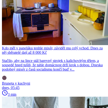
Kdo měl v paneláku tenhle mixér, záviděl mu celý vchod. Dnes za
něj sběratelé dají až 8 000 Kč
Stačilo, aby na lince stál barevný strojek s kalichovitým tělem, a
sousedé hned tušili, že tahle domácnost drží krok s dobou. Dneska
podobný mixér z časů socialismu končí buď v...
Bruneta v kuchyni
dnes, 05:45
3 min