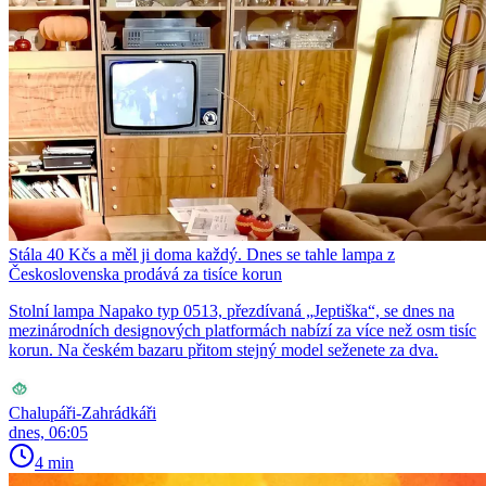
Stála 40 Kčs a měl ji doma každý. Dnes se tahle lampa z
Československa prodává za tisíce korun
Stolní lampa Napako typ 0513, přezdívaná „Jeptiška“, se dnes na
mezinárodních designových platformách nabízí za více než osm tisíc
korun. Na českém bazaru přitom stejný model seženete za dva.
Chalupáři-Zahrádkáři
dnes, 06:05
4 min