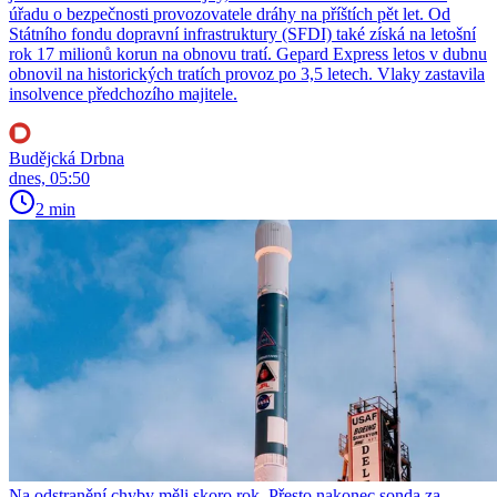
úřadu o bezpečnosti provozovatele dráhy na příštích pět let. Od
Státního fondu dopravní infrastruktury (SFDI) také získá na letošní
rok 17 milionů korun na obnovu tratí. Gepard Express letos v dubnu
obnovil na historických tratích provoz po 3,5 letech. Vlaky zastavila
insolvence předchozího majitele.
Budějcká Drbna
dnes, 05:50
2 min
Na odstranění chyby měli skoro rok. Přesto nakonec sonda za