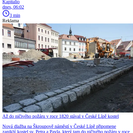
Kapitalio
dnes, 06:02
3 min
Reklama
Až do ničivého požáru v roce 1820 stával v České Lípě kostel
Nová dlažba na Škroupově náměstí v České Lípě připomene
zaniklý kostel sv. Petra a Pavla, který tam do ničivého požáru v roce