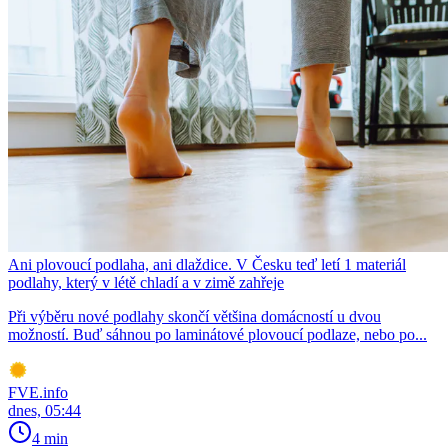
Ani plovoucí podlaha, ani dlaždice. V Česku teď letí 1 materiál
podlahy, který v létě chladí a v zimě zahřeje
Při výběru nové podlahy skončí většina domácností u dvou
možností. Buď sáhnou po laminátové plovoucí podlaze, nebo po...
FVE.info
dnes, 05:44
4 min