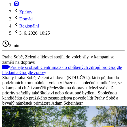
Zprávy
Domácí
Regionální
3. 6. 2026, 10:25
2 min
Praha Sobě, Zelení a lidovci spojili do voleb síly, v kampani se
zaměří na dopravu
Přidejte si obsah Centrum.cz do oblíbených zdrojů pro Google
hledání a Google zprávy
Strany Praha Sobě, Zelení a lidovci (KDU-ČSL), kteří půjdou do
podzimních komunálních voleb v Praze na společné kandidátce, se
v kampani chtějí zaměřit především na dopravu. Mezi své další
priority zařadily také školství nebo dostupné bydlení. Společnou
kandidátku do pražského zastupitelstva povede lídr Prahy Sobě a
bývalý náměstek primátora Adam Scheinherr.