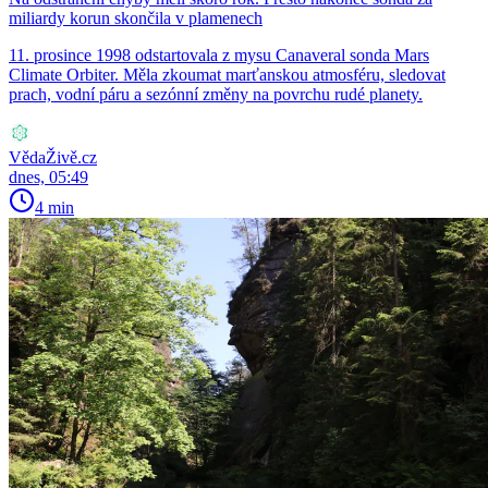
miliardy korun skončila v plamenech
11. prosince 1998 odstartovala z mysu Canaveral sonda Mars
Climate Orbiter. Měla zkoumat marťanskou atmosféru, sledovat
prach, vodní páru a sezónní změny na povrchu rudé planety.
VědaŽivě.cz
dnes, 05:49
4 min