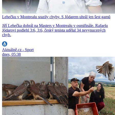
Lehečku v Montrealu srazily chyby. S Jódarem uhrál jen šest gamů
Jiří Lehečka dohrál na Masters v Montrealu v osmifinále. Rafaelu
Jódarovi podlehl 3:6, 3:6, český tenista udělal 34 nevynucených
chyb.
Aktuálně.cz - Sport
dnes, 05:38