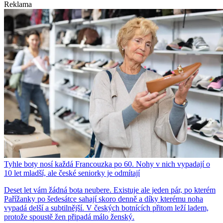
Reklama
Tyhle boty nosí každá Francouzka po 60. Nohy v nich vypadají o
10 let mladší, ale české seniorky je odmítají
Deset let vám žádná bota neubere. Existuje ale jeden pár, po kterém
Pařížanky po šedesátce sahají skoro denně a díky kterému noha
vypadá delší a subtilnější. V českých botnících přitom leží ladem,
protože spoustě žen připadá málo ženský.