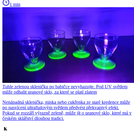
1 min
Tuhle zelenou skleničku po babičce nevyhazujte. Pod UV světlem
může odhalit uranové sklo, za které se platí zlatem
Nenápadná sklenička, miska nebo cukřenka ze staré kredence může
po nasvícení ultrafialovým světlem předvést překvapivý efekt.
Pokud se rozzáří výrazně zeleně, může jít o uranové sklo, které má v
českém sklářství dlouhou tradici.