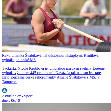
Rekordmanka Švábíková má důstojnou nástupkyni. Krutilová
vyhrála juniorské MS
Tyčkařka Nicole Krutilová je juniorskou mistryní světa, v Eugene
vyhrála výkonem 445 centimetrů. Navázala tak na osm let staré
zlato současné české rekordmanky Amálie Švábíkové z MSJ v
Tampere.
Aktuálně.cz - Sport
dnes, 06:18