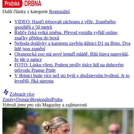
Další články z kategorie
Regionální
VIDEO: Hasiči trénovali záchranu z věže. Zraněného
spouštěli z 50 metrů
Řidiče čeká velká změna. Převod vozidla vyřídí online,
značky přijdou do boxů
Nehoda dodávky a kamionu zavřela dálnici D1 na Brno. Dva
lidé jsou zranění
Olomoucká zoo má nové lemuří mládě. Bílá hlava napovídá,
že jde o samce
FOTO: Lásku všem. Prahou prošly tisíce lidí na duhovém
průvodu Prague Pride
V Brtnici bude více než sto bytů v družstevním bydlení. Je to
levnější, říká starosta
Zobrazit více
Zprávy
Domácí
Regionální
Praha
Vybrali jsme pro vás
Magazíny a zajímavosti