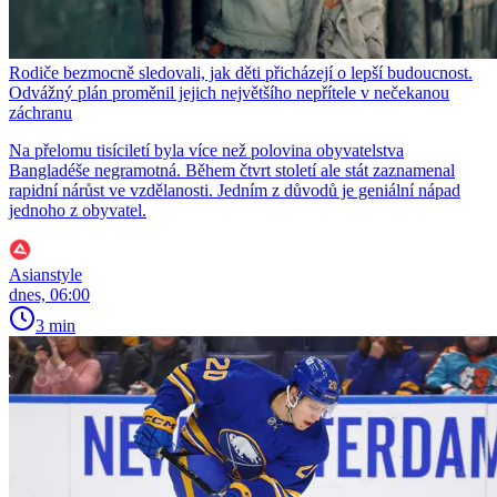
Rodiče bezmocně sledovali, jak děti přicházejí o lepší budoucnost.
Odvážný plán proměnil jejich největšího nepřítele v nečekanou
záchranu
Na přelomu tisíciletí byla více než polovina obyvatelstva
Bangladéše negramotná. Během čtvrt století ale stát zaznamenal
rapidní nárůst ve vzdělanosti. Jedním z důvodů je geniální nápad
jednoho z obyvatel.
Asianstyle
dnes, 06:00
3 min