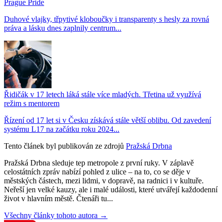
Prague Pride
Duhové vlajky, třpytivé kloboučky i transparenty s hesly za rovná
práva a lásku dnes zaplnily centrum...
Řidičák v 17 letech láká stále více mladých. Třetina už využívá
režim s mentorem
Řízení od 17 let si v Česku získává stále větší oblibu. Od zavedení
systému L17 na začátku roku 2024...
Tento článek byl publikován ze zdrojů
Pražská Drbna
Pražská Drbna sleduje tep metropole z první ruky. V záplavě
celostátních zpráv nabízí pohled z ulice – na to, co se děje v
městských částech, mezi lidmi, v dopravě, na radnici i v kultuře.
Neřeší jen velké kauzy, ale i malé události, které utvářejí každodenní
život v hlavním městě. Čtenáři tu...
Všechny články tohoto autora →