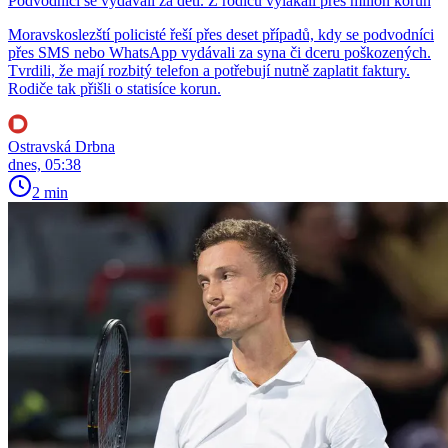
Podvodníci se vydávali za děti. Z rodičů vylákali přes milion korun
Moravskoslezští policisté řeší přes deset případů, kdy se podvodníci
přes SMS nebo WhatsApp vydávali za syna či dceru poškozených.
Tvrdili, že mají rozbitý telefon a potřebují nutně zaplatit faktury.
Rodiče tak přišli o statisíce korun.
Ostravská Drbna
dnes, 05:38
2 min