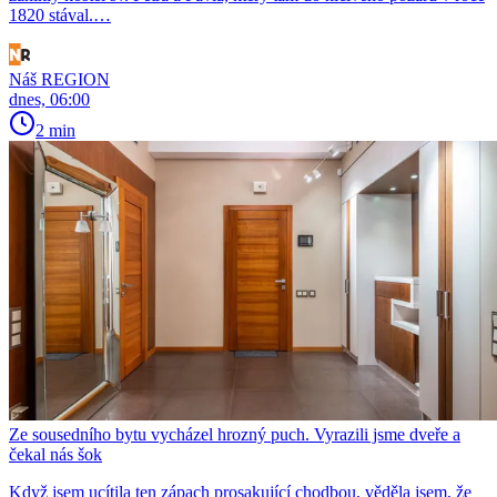
1820 stával.…
Náš REGION
dnes, 06:00
2 min
Ze sousedního bytu vycházel hrozný puch. Vyrazili jsme dveře a
čekal nás šok
Když jsem ucítila ten zápach prosakující chodbou, věděla jsem, že