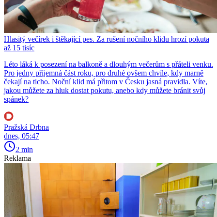
Hlasitý večírek i štěkající pes. Za rušení nočního klidu hrozí pokuta
až 15 tisíc
Léto láká k posezení na balkoně a dlouhým večerům s přáteli venku.
Pro jedny příjemná část roku, pro druhé ovšem chvíle, kdy marně
čekají na ticho. Noční klid má přitom v Česku jasná pravidla. Víte,
jakou můžete za hluk dostat pokutu, anebo kdy můžete bránit svůj
spánek?
Pražská Drbna
dnes, 05:47
2 min
Reklama