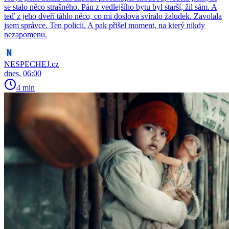
se stalo něco strašného. Pán z vedlejšího bytu byl starší, žil sám. A
teď z jeho dveří táhlo něco, co mi doslova svíralo žaludek. Zavolala
jsem správce. Ten policii. A pak přišel moment, na který nikdy
nezapomenu.
NESPECHEJ.cz
dnes, 06:00
4 min