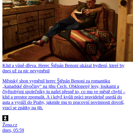
Klid a vůně dřeva. Herec Štěpán Benoni ukázal bydlení, které by
dnes už za nic nevyměnil
Městský shon vyměnil herec Štěpán Benoni za romantiku
„kanadské divočiny“ na jihu Čech. Obklopený lesy, loukami a
čtyřnohými společníky tu našel přesně to, co mu ve městě chybí –
klid a prostor zpomalit. A i když kvůli práci pravidelně usedá do
auta a vyráží do Prahy, jakmile mu to pracovní povinnosti dovolí,
vrací se zpátky na jih.
Žena.cz
dnes, 05:59