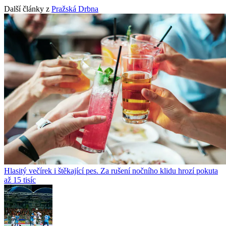
Další články z
Pražská Drbna
Hlasitý večírek i štěkající pes. Za rušení nočního klidu hrozí pokuta
až 15 tisíc