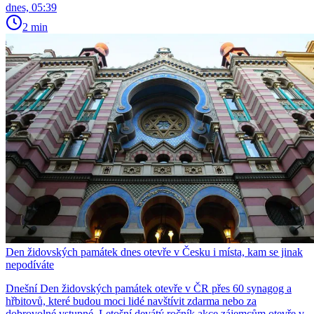
dnes, 05:39
2 min
Den židovských památek dnes otevře v Česku i místa, kam se jinak
nepodíváte
Dnešní Den židovských památek otevře v ČR přes 60 synagog a
hřbitovů, které budou moci lidé navštívit zdarma nebo za
dobrovolné vstupné. Letošní devátý ročník akce zájemcům otevře v