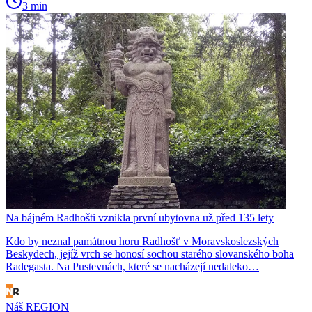
3 min
Na bájném Radhošti vznikla první ubytovna už před 135 lety
Kdo by neznal památnou horu Radhošť v Moravskoslezských
Beskydech, jejíž vrch se honosí sochou starého slovanského boha
Radegasta. Na Pustevnách, které se nacházejí nedaleko…
Náš REGION