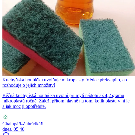
Kuchyňská houbička uvolňuje mikroplasty. Vědce překvapilo, co
rozhoduje o jejich množství
Běžná kuchyňská houbička uvolní při mytí nádobí až 4,2 gramu
mikroplastů ročně. Záleží přitom hlavně na tom, kolik plastu v ní je
a jak moc ji opotřebíte.
Chalupáři-Zahrádkáři
dnes, 05:40