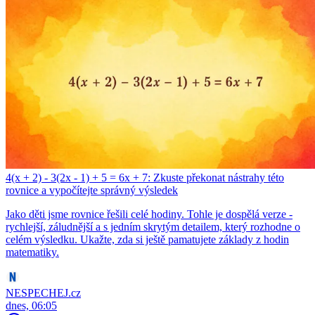
4(x + 2) - 3(2x - 1) + 5 = 6x + 7: Zkuste překonat nástrahy této
rovnice a vypočítejte správný výsledek
Jako děti jsme rovnice řešili celé hodiny. Tohle je dospělá verze -
rychlejší, záludnější a s jedním skrytým detailem, který rozhodne o
celém výsledku. Ukažte, zda si ještě pamatujete základy z hodin
matematiky.
NESPECHEJ.cz
dnes, 06:05