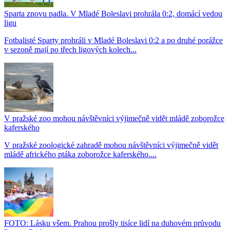
Sparta znovu padla. V Mladé Boleslavi prohrála 0:2, domácí vedou
ligu
Fotbalisté Sparty prohráli v Mladé Boleslavi 0:2 a po druhé porážce
v sezoně mají po třech ligových kolech...
V pražské zoo mohou návštěvníci výjimečně vidět mládě zoborožce
kaferského
V pražské zoologické zahradě mohou návštěvníci výjimečně vidět
mládě afrického ptáka zoborožce kaferského....
FOTO: Lásku všem. Prahou prošly tisíce lidí na duhovém průvodu