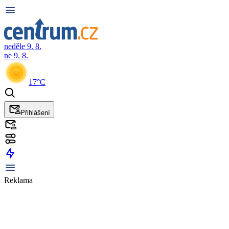
neděle 9. 8.
ne 9. 8.
17°C
Přihlášení
Reklama