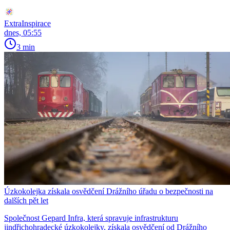
ExtraInspirace
dnes, 05:55
3 min
Úzkokolejka získala osvědčení Drážního úřadu o bezpečnosti na
dalších pět let
Společnost Gepard Infra, která spravuje infrastrukturu
jindřichohradecké úzkokolejky, získala osvědčení od Drážního