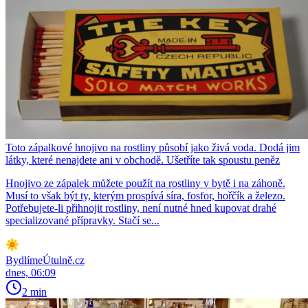
Toto zápalkové hnojivo na rostliny působí jako živá voda. Dodá jim
látky, které nenajdete ani v obchodě. Ušetříte tak spoustu peněz
Hnojivo ze zápalek můžete použít na rostliny v bytě i na záhoně.
Musí to však být ty, kterým prospívá síra, fosfor, hořčík a železo.
Potřebujete-li přihnojit rostliny, není nutné hned kupovat drahé
specializované přípravky. Stačí se...
BydlímeÚtulně.cz
dnes, 06:09
2 min