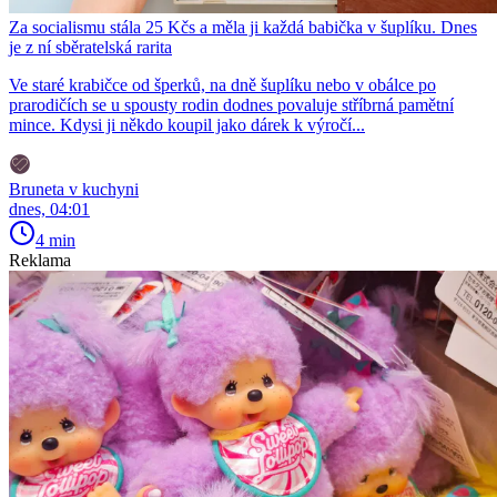
Za socialismu stála 25 Kčs a měla ji každá babička v šuplíku. Dnes
je z ní sběratelská rarita
Ve staré krabičce od šperků, na dně šuplíku nebo v obálce po
prarodičích se u spousty rodin dodnes povaluje stříbrná pamětní
mince. Kdysi ji někdo koupil jako dárek k výročí...
Bruneta v kuchyni
dnes, 04:01
4 min
Reklama