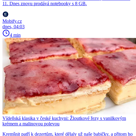
11. Dnes znovu prodává notebooky s 8 GB.
Mobify.cz
dnes, 04:03
4 min
Vídeňská klasika v české kuchyni: Žloutkové řezy s vanilkovým
krémem a malinovou polevou
Kremšnit patří k dezertům, které dělaly už naše babičky, a přitom ho