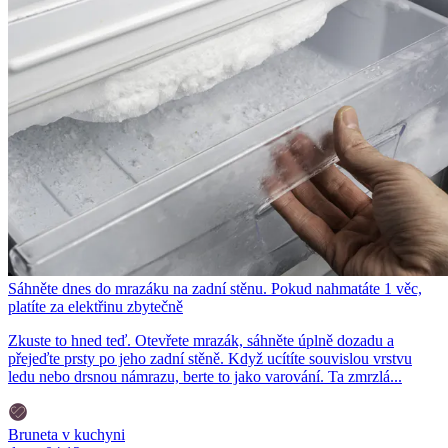
Sáhněte dnes do mrazáku na zadní stěnu. Pokud nahmatáte 1 věc,
platíte za elektřinu zbytečně
Zkuste to hned teď. Otevřete mrazák, sáhněte úplně dozadu a
přejeďte prsty po jeho zadní stěně. Když ucítíte souvislou vrstvu
ledu nebo drsnou námrazu, berte to jako varování. Ta zmrzlá...
Bruneta v kuchyni