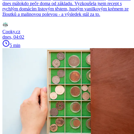
dnes málokdo peče doma od základu. Vyzkoušela jsem recept s
rychlým domácím listovým těstem, hustým vanilkovým krémem ze
žloutků a malinovou polevou - a výsledek stál za to.
Cooky.cz
dnes, 04:02
5 min