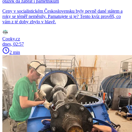
otázek dá zabrat i pamětníkům
Ceny v socialistickém Československu byly pevně dané státem a
roky se téměř neměnily. Pamatujete si je? Tento kvíz prověří, co
vám z té doby zbylo v hlavě.
Cooky.cz
dnes, 02:57
2 min