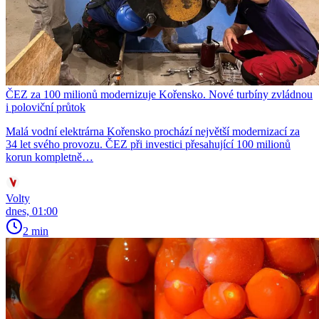
ČEZ za 100 milionů modernizuje Kořensko. Nové turbíny zvládnou
i poloviční průtok
Malá vodní elektrárna Kořensko prochází největší modernizací za
34 let svého provozu. ČEZ při investici přesahující 100 milionů
korun kompletně…
Volty
dnes, 01:00
2 min