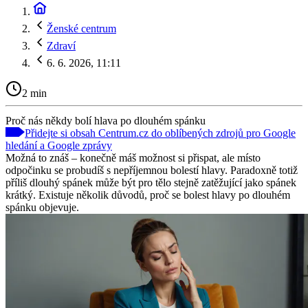
Ženské centrum
Zdraví
6. 6. 2026, 11:11
2 min
Proč nás někdy bolí hlava po dlouhém spánku
Přidejte si obsah Centrum.cz do oblíbených zdrojů pro Google
hledání a Google zprávy
Možná to znáš – konečně máš možnost si přispat, ale místo
odpočinku se probudíš s nepříjemnou bolestí hlavy. Paradoxně totiž
příliš dlouhý spánek může být pro tělo stejně zatěžující jako spánek
krátký. Existuje několik důvodů, proč se bolest hlavy po dlouhém
spánku objevuje.