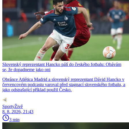
Slovenský reprezentant Hancko pálí do českého fotbalu: Obávám
se, že dopadneme jako oni
Obránce Atlética Madrid a slovenský reprezentant Dávid Hancko v
červencovém podcastu varoval před stagnací slovenského fotbalu, a
jako odstrašující příklad použil Česko.
SportyŽivě
8. 8. 2026, 21:43
3 min