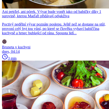
Ani petržel, ani pórek. Vývar bude vonět jako od babičky díky 1
surovině, kterou Maďaři přidávají odjakživa
Poctivý nedělní vývar poznáte poslepu. Ještě než se dostane na stůl,
provoní celý byt tou vůní, po které se člověku vybaví babiččina
kuchyně a hrnec bublající od rána. Spousta lidí...
Bruneta v kuchyni
dnes, 04:14
3 min