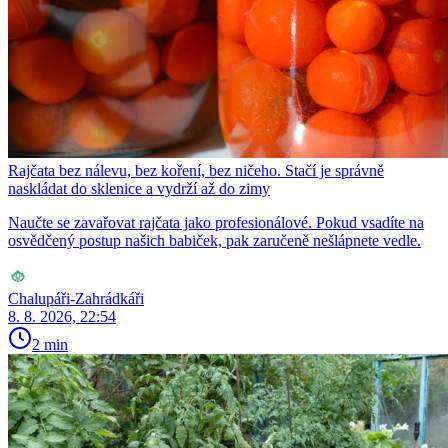
Rajčata bez nálevu, bez koření, bez ničeho. Stačí je správně
naskládat do sklenice a vydrží až do zimy
Naučte se zavařovat rajčata jako profesionálové. Pokud vsadíte na
osvědčený postup našich babiček, pak zaručeně nešlápnete vedle.
Chalupáři-Zahrádkáři
8. 8. 2026, 22:54
2 min