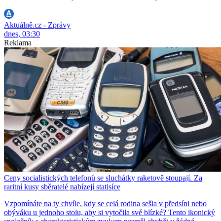
Aktuálně.cz - Zprávy
dnes, 03:30
Reklama
Ceny socialistických telefonů se sluchátky raketově stoupají. Za
raritní kusy sběratelé nabízejí statisíce
Vzpomínáte na ty chvíle, kdy se celá rodina sešla v předsíni nebo
obýváku u jednoho stolu, aby si vytočila své blízké? Tento ikonický