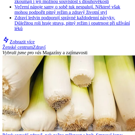
zkoumají i její možnou souvislost s dlouhověkostí
Večerní nápoje samy o sobě tuk nespalují. Některé však
mohou podpořit pitný režim a zdravý životní styl
Zdraví ledvin podporují správné každodenní návyky.
Důležitou roli hraje strava, pitný režim i opatrnost při užívání
léků
Zobrazit více
Ženské centrum
Zdraví
Vybrali jsme pro vás
Magazíny a zajímavosti