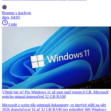
Bruneta v kuchyni
dnes, 04:05
3 min
Všimli jste si? Pro Windows 11 už zase stačí jenom 8 GB. Microsoft
potichu smazal doporučení 32 GB RAM
Microsoft z webu tiše odstranil dokumenty, ve kterých ještě na jaře
2026 doporučoval 16 až 32 GB RAM pro pohodlný běh Windows