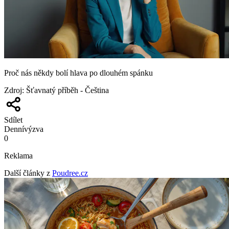
Proč nás někdy bolí hlava po dlouhém spánku
Zdroj
:
Šťavnatý příběh - Čeština
Sdílet
Denní
výzva
0
Reklama
Další články z
Poudree.cz