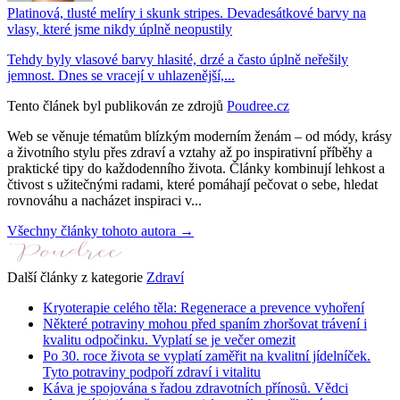
Platinová, tlusté melíry i skunk stripes. Devadesátkové barvy na
vlasy, které jsme nikdy úplně neopustily
Tehdy byly vlasové barvy hlasité, drzé a často úplně neřešily
jemnost. Dnes se vracejí v uhlazenější,...
Tento článek byl publikován ze zdrojů
Poudree.cz
Web se věnuje tématům blízkým moderním ženám – od módy, krásy
a životního stylu přes zdraví a vztahy až po inspirativní příběhy a
praktické tipy do každodenního života. Články kombinují lehkost a
čtivost s užitečnými radami, které pomáhají pečovat o sebe, hledat
rovnováhu a nacházet inspiraci v...
Všechny články tohoto autora →
Další články z kategorie
Zdraví
Kryoterapie celého těla: Regenerace a prevence vyhoření
Některé potraviny mohou před spaním zhoršovat trávení i
kvalitu odpočinku. Vyplatí se je večer omezit
Po 30. roce života se vyplatí zaměřit na kvalitní jídelníček.
Tyto potraviny podpoří zdraví i vitalitu
Káva je spojována s řadou zdravotních přínosů. Vědci