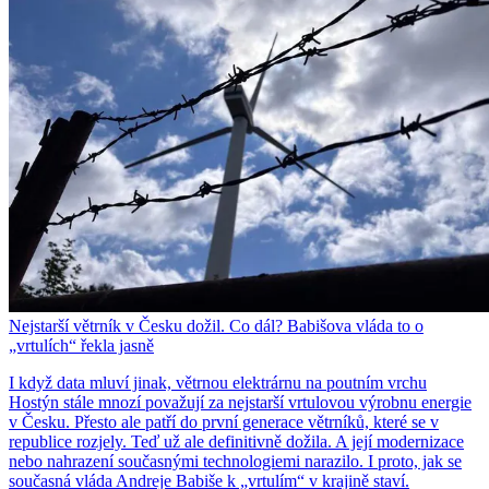
Nejstarší větrník v Česku dožil. Co dál? Babišova vláda to o
„vrtulích“ řekla jasně
I když data mluví jinak, větrnou elektrárnu na poutním vrchu
Hostýn stále mnozí považují za nejstarší vrtulovou výrobnu energie
v Česku. Přesto ale patří do první generace větrníků, které se v
republice rozjely. Teď už ale definitivně dožila. A její modernizace
nebo nahrazení současnými technologiemi narazilo. I proto, jak se
současná vláda Andreje Babiše k „vrtulím“ v krajině staví.