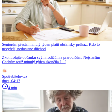
Seniorům přestal minulý týden platit občanský průkaz. Kdo to
nevyřeší, nedostane důchod
Zkontrolujte občanku svým rodičům a prarodičům. Nejstarším
Čechům totiž minulý týden skončila […]
Spotřebitelov.cz
dnes, 04:13
4 min