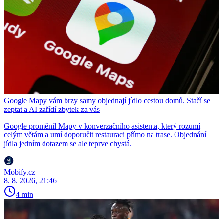
Google Mapy vám brzy samy objednají jídlo cestou domů. Stačí se
zeptat a AI zařídí zbytek za vás
Google proměnil Mapy v konverzačního asistenta, který rozumí
celým větám a umí doporučit restauraci přímo na trase. Objednání
jídla jedním dotazem se ale teprve chystá.
Mobify.cz
8. 8. 2026, 21:46
4 min