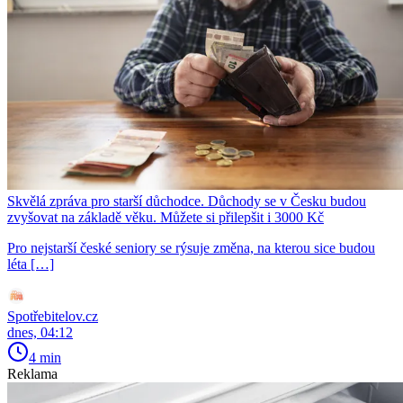
Skvělá zpráva pro starší důchodce. Důchody se v Česku budou
zvyšovat na základě věku. Můžete si přilepšit i 3000 Kč
Pro nejstarší české seniory se rýsuje změna, na kterou sice budou
léta […]
Spotřebitelov.cz
dnes, 04:12
4 min
Reklama