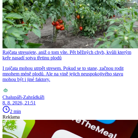
Rajčata stresujete, aniž o tom víte. Pět běžných chyb, kvůli kterým
keře nasadí sotva třetinu plodů
I rajčata mohou utrpět stresem. Pokud se to stane, začnou rodit
mnohem méně plodů. Ale na vině jejich neuspokojivého stavu
mohou být i jiné faktory.
Chalupáři-Zahrádkáři
8. 8. 2026, 21:51
2 min
Reklama