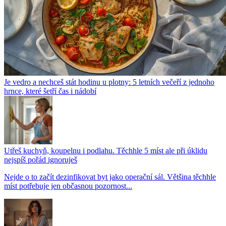
Je vedro a nechceš stát hodinu u plotny: 5 letních večeří z jednoho
hrnce, které šetří čas i nádobí
Utřeš kuchyň, koupelnu i podlahu. Těchhle 5 míst ale při úklidu
nejspíš pořád ignoruješ
Nejde o to začít dezinfikovat byt jako operační sál. Většina těchhle
míst potřebuje jen občasnou pozornost...