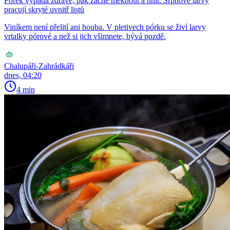
Pórek vypadá zdravě, pak začne měknout a hnít. Srpnové larvy
pracují skryté uvnitř listů
Viníkem není přelití ani houba. V pletivech pórku se živí larvy
vrtalky pórové a než si jich všimnete, bývá pozdě.
Chalupáři-Zahrádkáři
dnes, 04:20
4 min