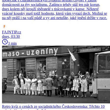
společník s charakteristickým zvukem nesměl chybět v žádné
domácnosti za éry socialismu. Zatímco tehdy stál jen pár korun,
dnes kolem něj krouží sběratelé s tisícovkami v kapse. Některé
vzácné kousky mají totiž hodnotu, která vám vyrazí dech. Možná se
na něj práší i na vaší půdě a vy ani netušíte, jaké jmění držíte v ruce.
FAJNTIP.cz
dnes, 03:30
3 min
Retro kvíz o cenách ze socialistického Československa: Těchto 10