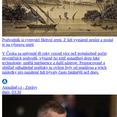
Podvodník si vymyslel fiktivní zemi. Z lidí vymámil peníze a poslal
je na výpravu smrti
V Česku za uplynulé tři roky vzrostl více než trojnásobně počet
investičních podvodů, výrazně ho totiž usnadňují deep fake
technologie, umělá inteligence a další nástroje. Propracované a
obtížně odhalitelné podfuky tu ovšem byly od pradávna a jejich
následky pro napálené lidi bývaly často fatálnější než dnes.
Aktuálně.cz - Zprávy
dnes, 03:30