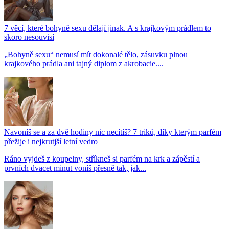
7 věcí, které bohyně sexu dělají jinak. A s krajkovým prádlem to
skoro nesouvisí
„Bohyně sexu“ nemusí mít dokonalé tělo, zásuvku plnou
krajkového prádla ani tajný diplom z akrobacie....
Navoníš se a za dvě hodiny nic necítíš? 7 triků, díky kterým parfém
přežije i nejkrutjší letní vedro
Ráno vyjdeš z koupelny, stříkneš si parfém na krk a zápěstí a
prvních dvacet minut voníš přesně tak, jak...