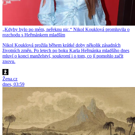
„Kdyby bylo po mém, neřeknu nic.“ Nikol Kouklová promluvila o
rozchodu s Heřmánkem mladším
Nikol Kouklová prožila během krátké doby několik zásadních
životních změn. Po letech po boku Karla Heřmánka mladšího dnes
mluví o konci manželství, soukromí i o tom, co jí pomohlo začít
znovu.
Žena.cz
dnes, 03:59