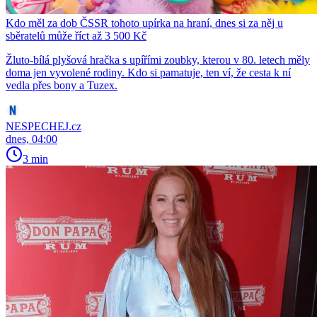
Kdo měl za dob ČSSR tohoto upírka na hraní, dnes si za něj u
sběratelů může říct až 3 500 Kč
Žluto-bílá plyšová hračka s upířími zoubky, kterou v 80. letech měly
doma jen vyvolené rodiny. Kdo si pamatuje, ten ví, že cesta k ní
vedla přes bony a Tuzex.
NESPECHEJ.cz
dnes, 04:00
3 min