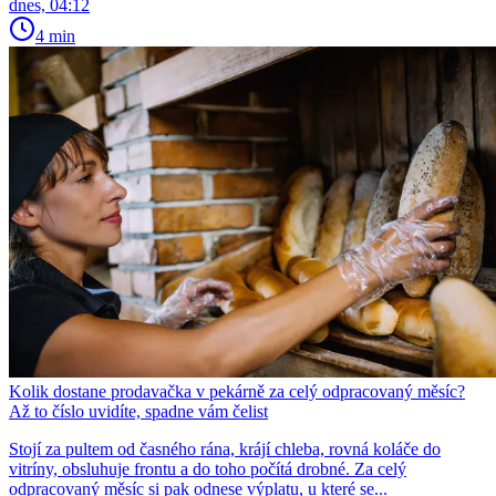
dnes, 04:12
4 min
Kolik dostane prodavačka v pekárně za celý odpracovaný měsíc?
Až to číslo uvidíte, spadne vám čelist
Stojí za pultem od časného rána, krájí chleba, rovná koláče do
vitríny, obsluhuje frontu a do toho počítá drobné. Za celý
odpracovaný měsíc si pak odnese výplatu, u které se...