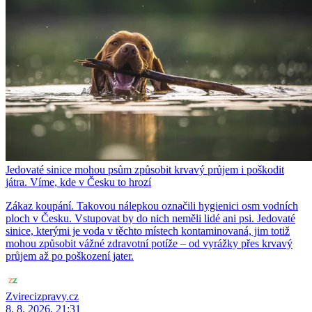
Jedovaté sinice mohou psům způsobit krvavý průjem i poškodit
játra. Víme, kde v Česku to hrozí
Zákaz koupání. Takovou nálepkou označili hygienici osm vodních
ploch v Česku. Vstupovat by do nich neměli lidé ani psi. Jedovaté
sinice, kterými je voda v těchto místech kontaminovaná, jim totiž
mohou způsobit vážné zdravotní potíže – od vyrážky přes krvavý
průjem až po poškození jater.
Zvirecizpravy.cz
8. 8. 2026, 21:31