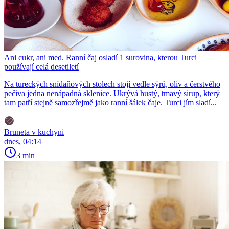
Ani cukr, ani med. Ranní čaj osladí 1 surovina, kterou Turci
používají celá desetiletí
Na tureckých snídaňových stolech stojí vedle sýrů, oliv a čerstvého
pečiva jedna nenápadná sklenice. Ukrývá hustý, tmavý sirup, který
tam patří stejně samozřejmě jako ranní šálek čaje. Turci jím sladí...
Bruneta v kuchyni
dnes, 04:14
3 min