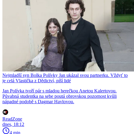
Nejmladší syn Bolka Polívky Jan ukázal svou partnerku. Vždyť to
je celá Vlastička z Dědictví, píší lidé
Jan Polívka tvoří pár s mladou herečkou Anetou Kalertovou.
Půvabná studentka na sebe poutá obrovskou pozornost kvůli
nápadné podobě s Dagmar Havlovou.
ReadZone
dnes, 18:12
4 min