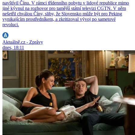
navštívil Čínu. V rámci třídenního pobytu v lidové republice mimo
jiné kývnul na rozhovor pro tamější státní televizi CGTN. V něm
nešetřil chválou Číny, sliby, že Slovensko může být pro Peking
vynikajícím prostředníkem, a zkritizoval vývoj po sametové
revoluci.
Aktuálně.cz - Zprávy
dnes, 18:11