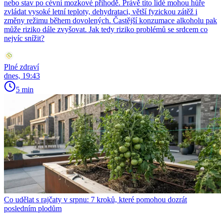
nebo stav po cévní mozkové příhodě. Právě tito lidé mohou hůře
zvládat vysoké letní teploty, dehydrataci, větší fyzickou zátěž i
změny režimu během dovolených. Častější konzumace alkoholu pak
může riziko dále zvyšovat. Jak tedy riziko problémů se srdcem co
nejvíc snížit?
Plné zdraví
dnes, 19:43
5 min
Co udělat s rajčaty v srpnu: 7 kroků, které pomohou dozrát
posledním plodům