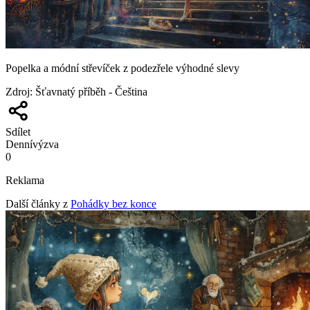
Popelka a módní střevíček z podezřele výhodné slevy
Zdroj
:
Šťavnatý příběh - Čeština
Sdílet
Denní
výzva
0
Reklama
Další články z
Pohádky bez konce