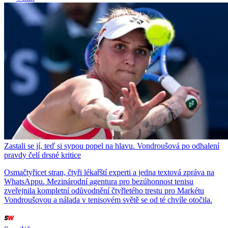
Zastali se jí, teď si sypou popel na hlavu. Vondroušová po odhalení
pravdy čelí drsné kritice
Osmačtyřicet stran, čtyři lékařští experti a jedna textová zpráva na
WhatsAppu. Mezinárodní agentura pro bezúhonnost tenisu
zveřejnila kompletní odůvodnění čtyřletého trestu pro Markétu
Vondroušovou a nálada v tenisovém světě se od té chvíle otočila.