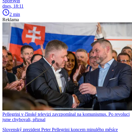
SportWin
dnes, 18:11
2 min
Reklama
Pellegrini v čínské televizi zavzpomínal na komunismus. Po revoluci
jsme chybovali, přiznal
Slovenský prezident Peter Pellegrini koncem minulého měsíce