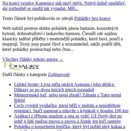
Na konci vesnice Kamenice stál starý mlýn. Nebyl úplně opuštěný,
ale rozhodně se snažil tak vypadat. Měl...
Tento článek byl publikován ze zdrojů
Pohádky bez konce
Web nabízí pestrou sbírku pohádek plnou fantazie, kouzelných
bytostí, dobrodružství i laskavého humoru. Čtenáři zde najdou
klasicky laděné příběhy i modernější pohádky, které baví, poučí a
inspirují. Texty jsou psané čtivě a srozumitelně, takže potěší děti,
které pohádky poslouchají nebo čtou...
Všechny články tohoto autora →
Další články z kategorie
Zajímavosti
Lidské bestie: Livia měla otrávit Augusta i jeho dědice.
Důkazy se po dvou tisících letech rozpadají
Mimozemská loď, nebo tajná zbraň? Záhada z Tater nemá
řešení
Čech vyrobil vysílačku, která běží v mobilu a nepotřebuje
registraci. Stačí zapnout a mluvíte s kýmkoli v dosahu 100 km
Aplikaci z iPhonu smažete a ona se vrátí. Už čtvrtý den po
sobě ji lidé mažou znovu a znovu a Apple jen krčí rameny
Pohádka o kouzelném hrníčku, který byl pořád plný kakaa a