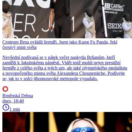
Centrum Brna ovládli šermíři. Jsem jako Kung Fu Panda, řekl
čerstvý mistr světa
Nevšední podívaná se v pátek večer naskytla Brňanům, kteří
zamířili k Jakubskému náměstí. Vidět totiž mohli nejen prestižní
šermíře z celého světa a jejich um, ale také olympijského medailistu
a novopečeného mistra světa Alexandera Choupenitche. Podívejte
se, jak to v srdci jihomoravské metropole vypadalo.
Brněnská Drbna
dnes, 18:40
1 min