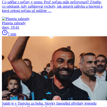
Co udělat s rajčaty v srpnu: Proč rajčata stále nečervenají? Zjistěte,
co odstranit, kdy zaštipovat vrcholy, jak upravit zálivku a hnojení a
která zelená rajčata už můžete …
Planeta zahrady
dnes, 19:41
7 min
Salah je v Turecku za boha. Stovky fanoušků přivítaly legendu