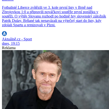
Fotbalisté Liberce zvítězili ve 3. kole první ligy v Brně nad
Zbrojovkou 1:0 a připravili nováčkovi soutěže první porážku v
soutěži. O výhře Slovanu rozhodl po hodině hry slovenský záložník
Patrik Dulay. Brňané tak nenavázali na výtečný start do ligy, kdy
zdolali Spartu a remizovali v Plzni.
Aktuálně.cz - Sport
dnes, 19:15
Reklama