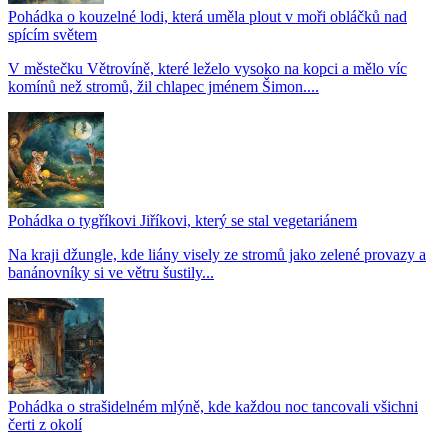
Pohádka o kouzelné lodi, která uměla plout v moři obláčků nad
spícím světem
V městečku Větrovíně, které leželo vysoko na kopci a mělo víc
komínů než stromů, žil chlapec jménem Šimon....
Pohádka o tygříkovi Jiříkovi, který se stal vegetariánem
Na kraji džungle, kde liány visely ze stromů jako zelené provazy a
banánovníky si ve větru šustily...
Pohádka o strašidelném mlýně, kde každou noc tancovali všichni
čerti z okolí