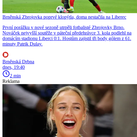
Brněnská Zbrojovka poprvé klopýtla, doma nestačila na Liberec
První porážku v nové sezoně utrpěli fotbalisté Zbrojovky Brno.
Nováček nejvyšší soutěže v páteční předehrávce 3. kola podlehl na
domácím stadionu Liberci 0:1. Hostům zajistil tři body gólem z 61.
minuty Patrik Dulay.
Brněnská Drbna
dnes, 19:40
2 min
Reklama