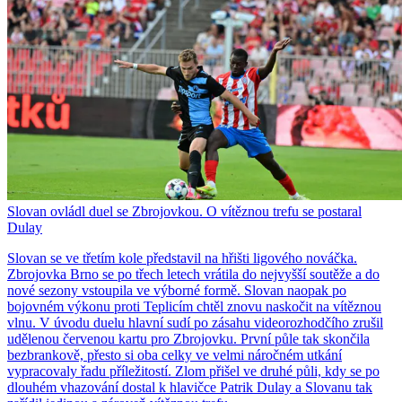
Slovan ovládl duel se Zbrojovkou. O vítěznou trefu se postaral
Dulay
Slovan se ve třetím kole představil na hřišti ligového nováčka.
Zbrojovka Brno se po třech letech vrátila do nejvyšší soutěže a do
nové sezony vstoupila ve výborné formě. Slovan naopak po
bojovném výkonu proti Teplicím chtěl znovu naskočit na vítěznou
vlnu. V úvodu duelu hlavní sudí po zásahu videorozhodčího zrušil
udělenou červenou kartu pro Zbrojovku. První půle tak skončila
bezbrankově, přesto si oba celky ve velmi náročném utkání
vypracovaly řadu příležitostí. Zlom přišel ve druhé půli, kdy se po
dlouhém vhazování dostal k hlavičce Patrik Dulay a Slovanu tak