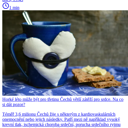
1 min
Horké léto může být pro třetinu Čechů větší zátěží pro srdce. Na co
si dát pozor?
Téměř 3,6 milionu Čechů žije s některým z kardiovaskulárních
onemocnění nebo jejich následky. Patří mezi ně například vysoký
krevní tlak, ischemická choroba srdeční, porucha srdečního rytmu