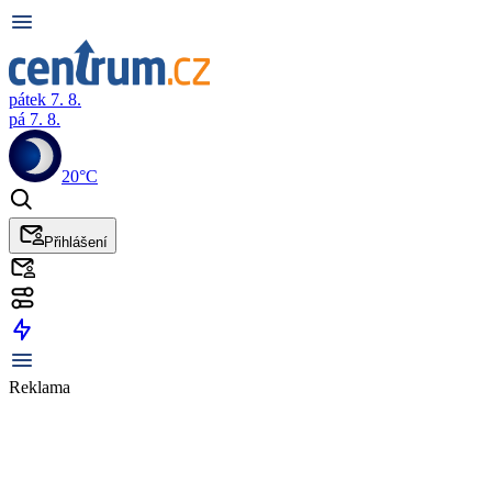
pátek 7. 8.
pá 7. 8.
20°C
Přihlášení
Reklama