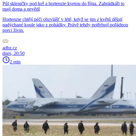
Půl skleničky pod keř a hortenzie kvetou do října. Zahrádkáři to
mají doma a nevědí
Hortenzie chtějí péči obzvlášť v létě, když se jim z květů dělají
nadýchané koule jako z pohádky. Právě tehdy potřebují pořádnou
porci živin.
adbz.cz
dnes, 20:50
2 min