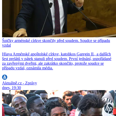
Špičky arménské církve skončily před soudem. Soudce se případu
vzdal
Hlava Arménské apoštolské církve, katolikos Garegin II., a dalších
šest prelátů v pátek stanuli před soudem. První jednání, uspořádané
za zavřenými dveřmi, ale zakrátko skončilo, protože soudce se
případu vzdal, oznámila média.
Aktuálně.cz - Zprávy
dnes, 19:30