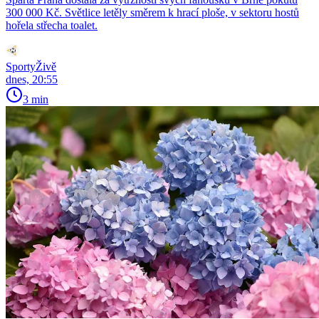
300 000 Kč. Světlice letěly směrem k hrací ploše, v sektoru hostů
hořela střecha toalet.
SportyŽivě
dnes, 20:55
3 min