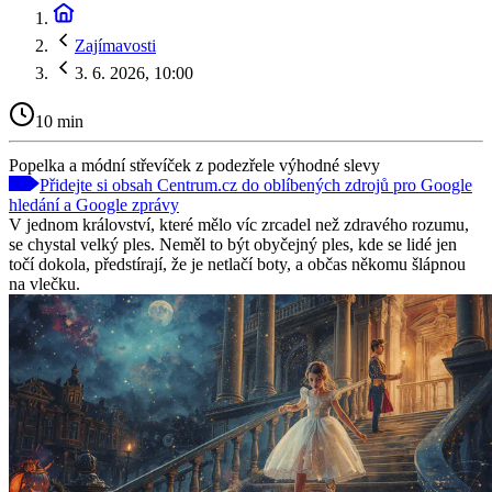
Zajímavosti
3. 6. 2026, 10:00
10 min
Popelka a módní střevíček z podezřele výhodné slevy
Přidejte si obsah Centrum.cz do oblíbených zdrojů pro Google
hledání a Google zprávy
V jednom království, které mělo víc zrcadel než zdravého rozumu,
se chystal velký ples. Neměl to být obyčejný ples, kde se lidé jen
točí dokola, předstírají, že je netlačí boty, a občas někomu šlápnou
na vlečku.