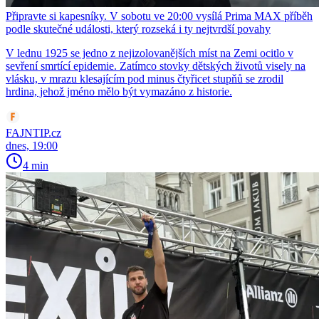
Připravte si kapesníky. V sobotu ve 20:00 vysílá Prima MAX příběh
podle skutečné události, který rozseká i ty nejtvrdší povahy
V lednu 1925 se jedno z nejizolovanějších míst na Zemi ocitlo v
sevření smrtící epidemie. Zatímco stovky dětských životů visely na
vlásku, v mrazu klesajícím pod minus čtyřicet stupňů se zrodil
hrdina, jehož jméno mělo být vymazáno z historie.
FAJNTIP.cz
dnes, 19:00
4 min