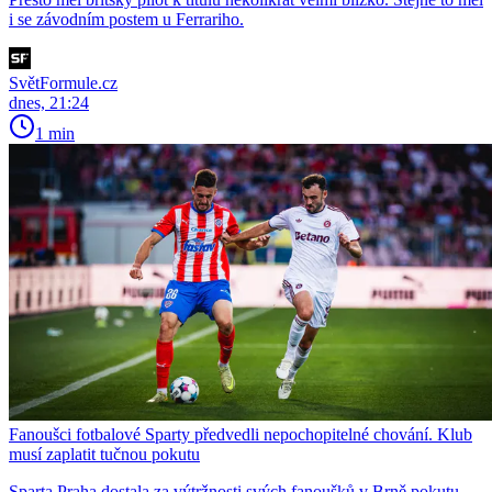
i se závodním postem u Ferrariho.
SvětFormule.cz
dnes, 21:24
1 min
Fanoušci fotbalové Sparty předvedli nepochopitelné chování. Klub
musí zaplatit tučnou pokutu
Sparta Praha dostala za výtržnosti svých fanoušků v Brně pokutu