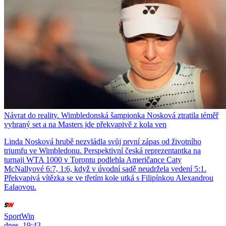
Návrat do reality. Wimbledonská šampionka Nosková ztratila téměř
vyhraný set a na Masters jde překvapivě z kola ven
Linda Nosková hrubě nezvládla svůj první zápas od životního
triumfu ve Wimbledonu. Perspektivní česká reprezentantka na
turnaji WTA 1000 v Torontu podlehla Američance Caty
McNallyové 6:7, 1:6, když v úvodní sadě neudržela vedení 5:1.
Překvapivá vítězka se ve třetím kole utká s Filipínkou Alexandrou
Ealaovou.
SportWin
dnes, 19:43