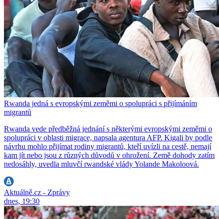
Rwanda jedná s evropskými zeměmi o spolupráci s přijímáním
migrantů
Rwanda vede předběžná jednání s některými evropskými zeměmi o
spolupráci v oblasti migrace, napsala agentura AFP. Kigali by podle
návrhu mohlo přijímat rodiny migrantů, kteří uvízli na cestě, nemají
kam jít nebo jsou z různých důvodů v ohrožení. Země dohody zatím
nedosáhly, uvedla mluvčí rwandské vlády Yolande Makoloová.
Aktuálně.cz - Zprávy
dnes, 19:30