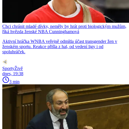
Chci chránit mladé dívky, neměly by hrát proti biologickým mužům,
říká hvězda ženské NBA Cunninghamová
Aktivní hráčka WNBA veřejně odmítla účast transgender žen v
ženském sportu. Reakce přišla z hal, od vedení ligy i od
spoluhráček.
SportyŽivě
dnes, 19:38
3 min