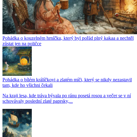
Pohádka o kouzelném hrníčku, který byl pořád plný kakaa a nechtěl
zůstat jen na poličce
Pohádka o bílém králíčkovi a zlatém míči, který se nikdy nezastavil
tam, kde ho všichni čekali
Na kraji lesa, kde tráva bývala po ránu posetá rosou a večer se v ní
schovávaly poslední zlaté paprsky,...