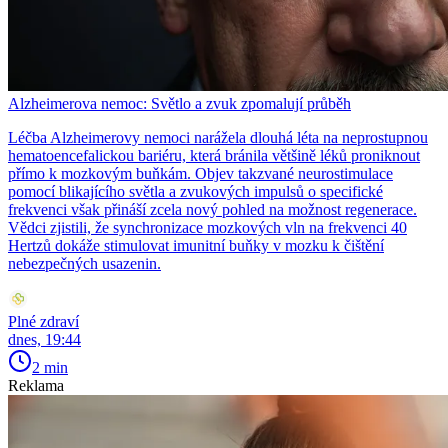
Alzheimerova nemoc: Světlo a zvuk zpomalují průběh
Léčba Alzheimerovy nemoci narážela dlouhá léta na neprostupnou
hematoencefalickou bariéru, která bránila většině léků proniknout
přímo k mozkovým buňkám. Objev takzvané neurostimulace
pomocí blikajícího světla a zvukových impulsů o specifické
frekvenci však přináší zcela nový pohled na možnost regenerace.
Vědci zjistili, že synchronizace mozkových vln na frekvenci 40
Hertzů dokáže stimulovat imunitní buňky v mozku k čištění
nebezpečných usazenin.
Plné zdraví
dnes, 19:44
2 min
Reklama