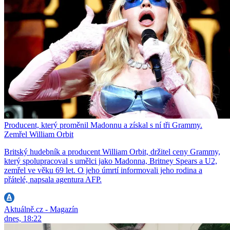
Producent, který proměnil Madonnu a získal s ní tři Grammy.
Zemřel William Orbit
Britský hudebník a producent William Orbit, držitel ceny Grammy,
který spolupracoval s umělci jako Madonna, Britney Spears a U2,
zemřel ve věku 69 let. O jeho úmrtí informovali jeho rodina a
přátelé, napsala agentura AFP.
Aktuálně.cz - Magazín
dnes, 18:22