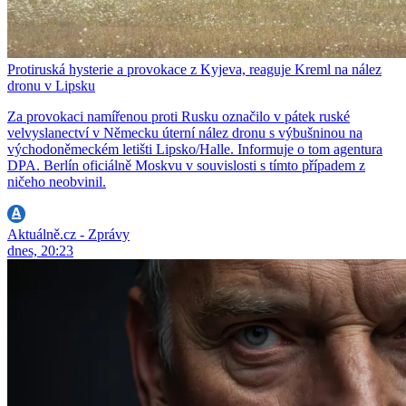
Protiruská hysterie a provokace z Kyjeva, reaguje Kreml na nález
dronu v Lipsku
Za provokaci namířenou proti Rusku označilo v pátek ruské
velvyslanectví v Německu úterní nález dronu s výbušninou na
východoněmeckém letišti Lipsko/Halle. Informuje o tom agentura
DPA. Berlín oficiálně Moskvu v souvislosti s tímto případem z
ničeho neobvinil.
Aktuálně.cz - Zprávy
dnes, 20:23