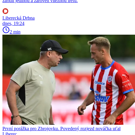
zařídil jedinou a zároveň vítěznou trefu.
Liberecká Drbna
dnes, 19:24
2 min
První porážka pro Zbrojovku. Povedený rozjezd nováčka uťal
Liberec