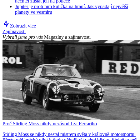
nechtěl zůstat jen na poličce
Jupiter je proti nim kulička na hraní. Jak vypadají největší
planety ve vesmíru
Zobrazit více
Zajímavosti
Vybrali jsme pro vás
Magazíny a zajímavosti
Proč Stirling Moss nikdy nezávodil za Ferrariho
Stirling Moss se nikdy nestal mistrem světa v královně motorsportu.
Přesto měl britský pilot k titulu několikrát velmi blízko. Stejně to měl