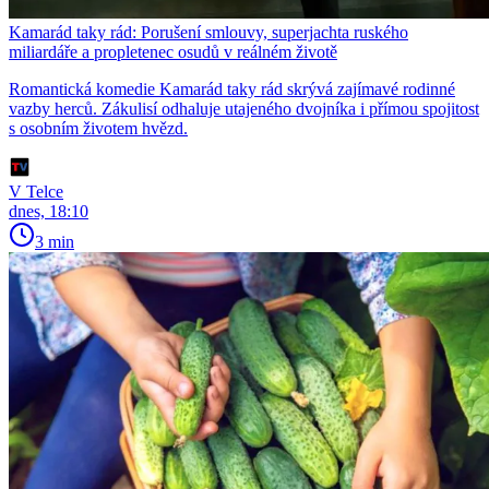
Kamarád taky rád: Porušení smlouvy, superjachta ruského
miliardáře a propletenec osudů v reálném životě
Romantická komedie Kamarád taky rád skrývá zajímavé rodinné
vazby herců. Zákulisí odhaluje utajeného dvojníka i přímou spojitost
s osobním životem hvězd.
V Telce
dnes, 18:10
3 min