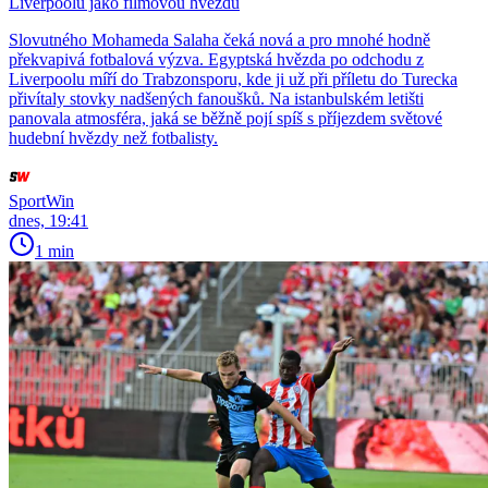
Liverpoolu jako filmovou hvězdu
Slovutného Mohameda Salaha čeká nová a pro mnohé hodně
překvapivá fotbalová výzva. Egyptská hvězda po odchodu z
Liverpoolu míří do Trabzonsporu, kde ji už při příletu do Turecka
přivítaly stovky nadšených fanoušků. Na istanbulském letišti
panovala atmosféra, jaká se běžně pojí spíš s příjezdem světové
hudební hvězdy než fotbalisty.
SportWin
dnes, 19:41
1 min