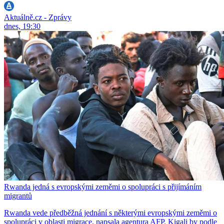
Aktuálně.cz - Zprávy
dnes, 19:30
Rwanda jedná s evropskými zeměmi o spolupráci s přijímáním
migrantů
Rwanda vede předběžná jednání s některými evropskými zeměmi o
spolupráci v oblasti migrace, napsala agentura AFP. Kigali by podle