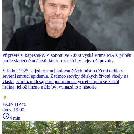
Připravte si kapesníky. V sobotu ve 20:00 vysílá Prima MAX příběh
podle skutečné události, který rozseká i ty nejtvrdší povahy
V lednu 1925 se jedno z nejizolovanějších míst na Zemi ocitlo v
sevření smrtící epidemie. Zatímco stovky dětských životů visely na
vlásku, v mrazu klesajícím pod minus čtyřicet stupňů se zrodil
hrdina, jehož jméno mělo být vymazáno z historie.
FAJNTIP.cz
dnes, 19:00
4 min