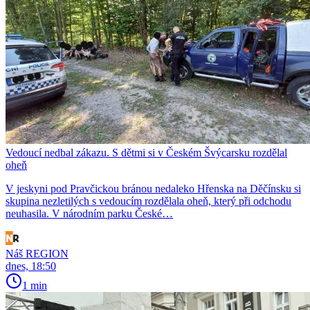
Vedoucí nedbal zákazu. S dětmi si v Českém Švýcarsku rozdělal
oheň
V jeskyni pod Pravčickou bránou nedaleko Hřenska na Děčínsku si
skupina nezletilých s vedoucím rozdělala oheň, který při odchodu
neuhasila. V národním parku České…
Náš REGION
dnes, 18:50
1 min