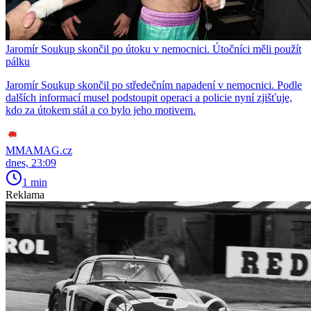
Jaromír Soukup skončil po útoku v nemocnici. Útočníci měli použít
pálku
Jaromír Soukup skončil po středečním napadení v nemocnici. Podle
dalších informací musel podstoupit operaci a policie nyní zjišťuje,
kdo za útokem stál a co bylo jeho motivem.
MMAMAG.cz
dnes, 23:09
1 min
Reklama