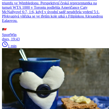
triumfu ve Wimbledonu. Perspektivní česká reprezentantka na
turnaji WTA 1000 v Torontu podlehla Američance Caty
McNallyové 6:7, 1:6, když v úvodní sadě neudržela vedení 5:1.
Překvapivá vítězka se ve třetím kole utká s Filipínkou Alexandrou
Ealaovou.
SportWin
dnes, 19:43
1 min