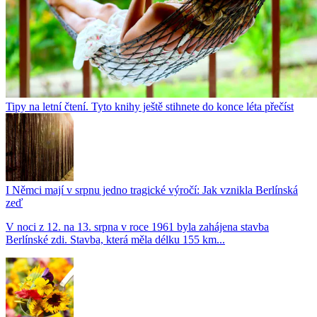
Tipy na letní čtení. Tyto knihy ještě stihnete do konce léta přečíst
I Němci mají v srpnu jedno tragické výročí: Jak vznikla Berlínská
zeď
V noci z 12. na 13. srpna v roce 1961 byla zahájena stavba
Berlínské zdi. Stavba, která měla délku 155 km...