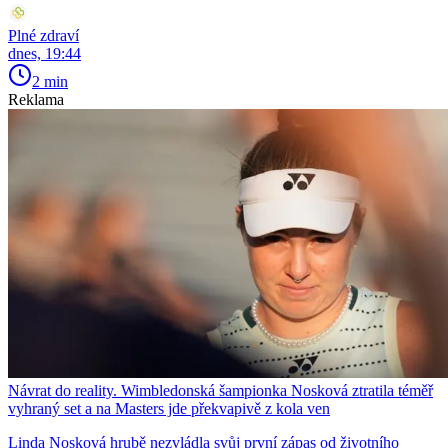
Plné zdraví
dnes, 19:44
2 min
Reklama
Návrat do reality. Wimbledonská šampionka Nosková ztratila téměř
vyhraný set a na Masters jde překvapivě z kola ven
Linda Nosková hrubě nezvládla svůj první zápas od životního