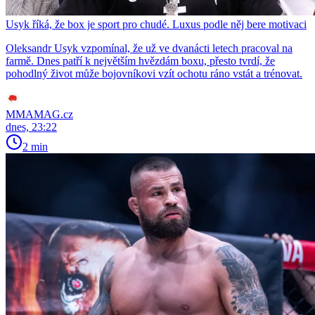
Usyk říká, že box je sport pro chudé. Luxus podle něj bere motivaci
Oleksandr Usyk vzpomínal, že už ve dvanácti letech pracoval na
farmě. Dnes patří k největším hvězdám boxu, přesto tvrdí, že
pohodlný život může bojovníkovi vzít ochotu ráno vstát a trénovat.
MMAMAG.cz
dnes, 23:22
2 min