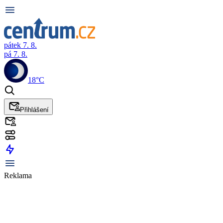
pátek 7. 8.
pá 7. 8.
18°C
Přihlášení
Reklama