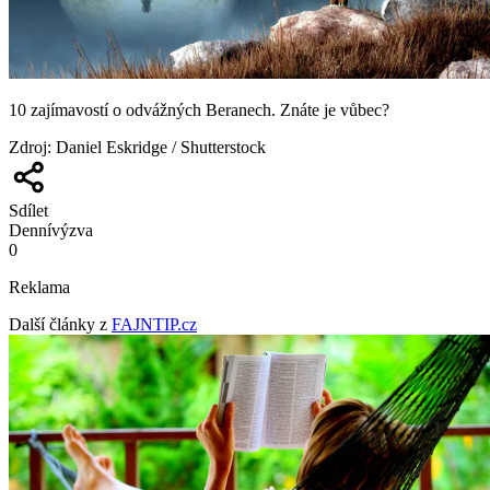
10 zajímavostí o odvážných Beranech. Znáte je vůbec?
Zdroj
:
Daniel Eskridge / Shutterstock
Sdílet
Denní
výzva
0
Reklama
Další články z
FAJNTIP.cz