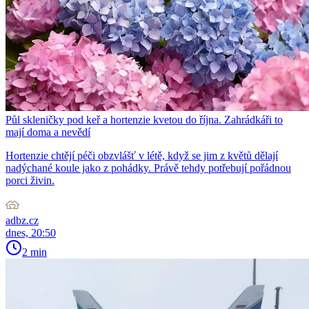
Půl skleničky pod keř a hortenzie kvetou do října. Zahrádkáři to
mají doma a nevědí
Hortenzie chtějí péči obzvlášť v létě, když se jim z květů dělají
nadýchané koule jako z pohádky. Právě tehdy potřebují pořádnou
porci živin.
adbz.cz
dnes, 20:50
2 min