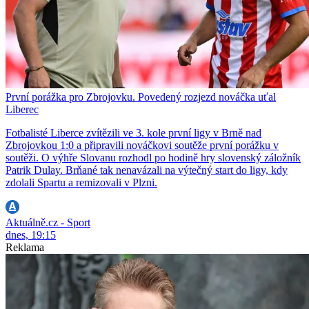
První porážka pro Zbrojovku. Povedený rozjezd nováčka uťal
Liberec
Fotbalisté Liberce zvítězili ve 3. kole první ligy v Brně nad
Zbrojovkou 1:0 a připravili nováčkovi soutěže první porážku v
soutěži. O výhře Slovanu rozhodl po hodině hry slovenský záložník
Patrik Dulay. Brňané tak nenavázali na výtečný start do ligy, kdy
zdolali Spartu a remizovali v Plzni.
Aktuálně.cz - Sport
dnes, 19:15
Reklama