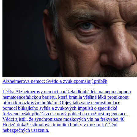
Alzheimerova nemoc: Světlo a zvuk zpomalují průběh
Léčba Alzheimerovy nemoci narážela dlouhá léta na neprostupnou
hematoencefalickou bariéru, která bránila většině léků proniknout
přímo k mozkovým buňkám. Objev takzvané neurostimulace
pomocí blikajícího světla a zvukových impulsů o specifické
frekvenci však přináší zcela nový pohled na možnost regenerace.
Vědci zjistili, že synchronizace mozkových vln na frekvenci 40
Hertzů dokáže stimulovat imunitní buňky v mozku k čištění
nebezpečných usazenin.