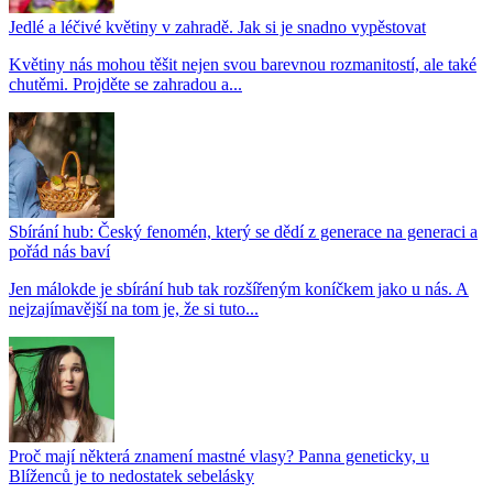
Jedlé a léčivé květiny v zahradě. Jak si je snadno vypěstovat
Květiny nás mohou těšit nejen svou barevnou rozmanitostí, ale také
chutěmi. Projděte se zahradou a...
Sbírání hub: Český fenomén, který se dědí z generace na generaci a
pořád nás baví
Jen málokde je sbírání hub tak rozšířeným koníčkem jako u nás. A
nejzajímavější na tom je, že si tuto...
Proč mají některá znamení mastné vlasy? Panna geneticky, u
Blíženců je to nedostatek sebelásky