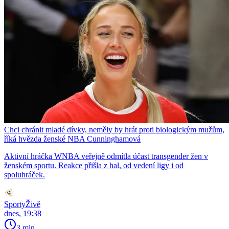
Chci chránit mladé dívky, neměly by hrát proti biologickým mužům,
říká hvězda ženské NBA Cunninghamová
Aktivní hráčka WNBA veřejně odmítla účast transgender žen v
ženském sportu. Reakce přišla z hal, od vedení ligy i od
spoluhráček.
SportyŽivě
dnes, 19:38
3 min