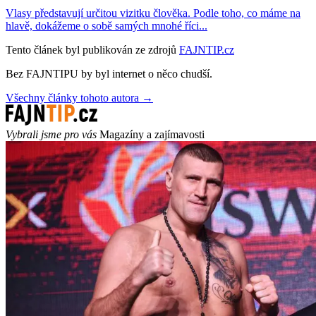
Vlasy představují určitou vizitku člověka. Podle toho, co máme na
hlavě, dokážeme o sobě samých mnohé říci...
Tento článek byl publikován ze zdrojů
FAJNTIP.cz
Bez FAJNTIPU by byl internet o něco chudší.
Všechny články tohoto autora →
Vybrali jsme pro vás
Magazíny a zajímavosti