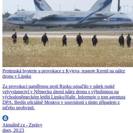
Protiruská hysterie a provokace z Kyjeva, reaguje Kreml na nález
dronu v Lipsku
Za provokaci namířenou proti Rusku označilo v pátek ruské
velvyslanectví v Německu úterní nález dronu s výbušninou na
východoněmeckém letišti Lipsko/Halle. Informuje o tom agentura
DPA. Berlín oficiálně Moskvu v souvislosti s tímto případem z
ničeho neobvinil.
Aktuálně.cz - Zprávy
dnes, 20:23