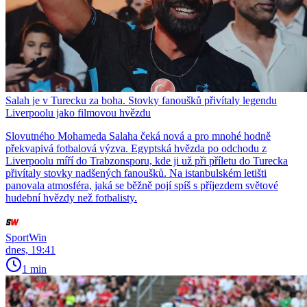
Salah je v Turecku za boha. Stovky fanoušků přivítaly legendu
Liverpoolu jako filmovou hvězdu
Slovutného Mohameda Salaha čeká nová a pro mnohé hodně
překvapivá fotbalová výzva. Egyptská hvězda po odchodu z
Liverpoolu míří do Trabzonsporu, kde ji už při příletu do Turecka
přivítaly stovky nadšených fanoušků. Na istanbulském letišti
panovala atmosféra, jaká se běžně pojí spíš s příjezdem světové
hudební hvězdy než fotbalisty.
SportWin
dnes, 19:41
1 min