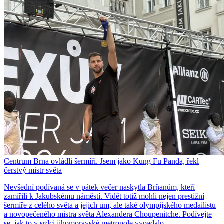
Centrum Brna ovládli šermíři. Jsem jako Kung Fu Panda, řekl
čerstvý mistr světa
Nevšední podívaná se v pátek večer naskytla Brňanům, kteří
zamířili k Jakubskému náměstí. Vidět totiž mohli nejen prestižní
šermíře z celého světa a jejich um, ale také olympijského medailistu
a novopečeného mistra světa Alexandera Choupenitche. Podívejte
se, jak to v srdci jihomoravské metropole vypadalo.