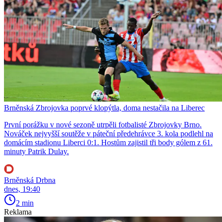
Brněnská Zbrojovka poprvé klopýtla, doma nestačila na Liberec
První porážku v nové sezoně utrpěli fotbalisté Zbrojovky Brno.
Nováček nejvyšší soutěže v páteční předehrávce 3. kola podlehl na
domácím stadionu Liberci 0:1. Hostům zajistil tři body gólem z 61.
minuty Patrik Dulay.
Brněnská Drbna
dnes, 19:40
2 min
Reklama