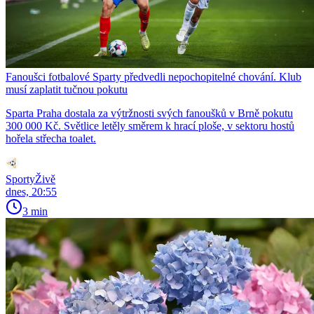
Fanoušci fotbalové Sparty předvedli nepochopitelné chování. Klub
musí zaplatit tučnou pokutu
Sparta Praha dostala za výtržnosti svých fanoušků v Brně pokutu
300 000 Kč. Světlice letěly směrem k hrací ploše, v sektoru hostů
hořela střecha toalet.
SportyŽivě
dnes, 20:55
3 min