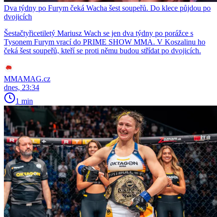
Dva týdny po Furym čeká Wacha šest soupeřů. Do klece půjdou po
dvojicích
Šestačtyřicetiletý Mariusz Wach se jen dva týdny po porážce s
Tysonem Furym vrací do PRIME SHOW MMA. V Koszalinu ho
čeká šest soupeřů, kteří se proti němu budou střídat po dvojicích.
MMAMAG.cz
dnes, 23:34
1 min