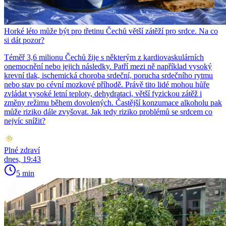
Horké léto může být pro třetinu Čechů větší zátěží pro srdce. Na co
si dát pozor?
Téměř 3,6 milionu Čechů žije s některým z kardiovaskulárních
onemocnění nebo jejich následky. Patří mezi ně například vysoký
krevní tlak, ischemická choroba srdeční, porucha srdečního rytmu
nebo stav po cévní mozkové příhodě. Právě tito lidé mohou hůře
zvládat vysoké letní teploty, dehydrataci, větší fyzickou zátěž i
změny režimu během dovolených. Častější konzumace alkoholu pak
může riziko dále zvyšovat. Jak tedy riziko problémů se srdcem co
nejvíc snížit?
Plné zdraví
dnes, 19:43
5 min