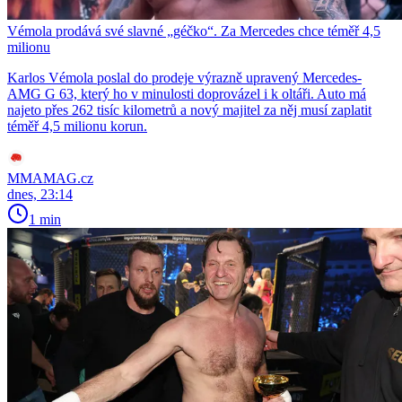
Vémola prodává své slavné „géčko“. Za Mercedes chce téměř 4,5
milionu
Karlos Vémola poslal do prodeje výrazně upravený Mercedes-
AMG G 63, který ho v minulosti doprovázel i k oltáři. Auto má
najeto přes 262 tisíc kilometrů a nový majitel za něj musí zaplatit
téměř 4,5 milionu korun.
MMAMAG.cz
dnes, 23:14
1 min