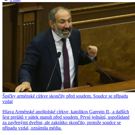
Špičky arménské církve skončily před soudem. Soudce se případu
vzdal
Hlava Arménské apoštolské církve, katolikos Garegin II., a dalších
šest prelátů v pátek stanuli před soudem. První jednání, uspořádané
za zavřenými dveřmi, ale zakrátko skončilo, protože soudce se
případu vzdal, oznámila média.