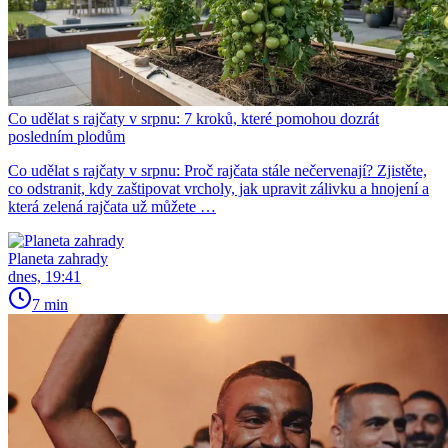
Co udělat s rajčaty v srpnu: 7 kroků, které pomohou dozrát
posledním plodům
Co udělat s rajčaty v srpnu: Proč rajčata stále nečervenají? Zjistěte,
co odstranit, kdy zaštipovat vrcholy, jak upravit zálivku a hnojení a
která zelená rajčata už můžete …
Planeta zahrady
dnes, 19:41
7 min