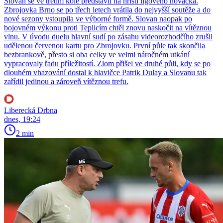
Slovan se ve třetím kole představil na hřišti ligového nováčka.
Zbrojovka Brno se po třech letech vrátila do nejvyšší soutěže a do
nové sezony vstoupila ve výborné formě. Slovan naopak po
bojovném výkonu proti Teplicím chtěl znovu naskočit na vítěznou
vlnu. V úvodu duelu hlavní sudí po zásahu videorozhodčího zrušil
udělenou červenou kartu pro Zbrojovku. První půle tak skončila
bezbrankově, přesto si oba celky ve velmi náročném utkání
vypracovaly řadu příležitostí. Zlom přišel ve druhé půli, kdy se po
dlouhém vhazování dostal k hlavičce Patrik Dulay a Slovanu tak
zařídil jedinou a zároveň vítěznou trefu.
Liberecká Drbna
dnes, 19:24
2 min