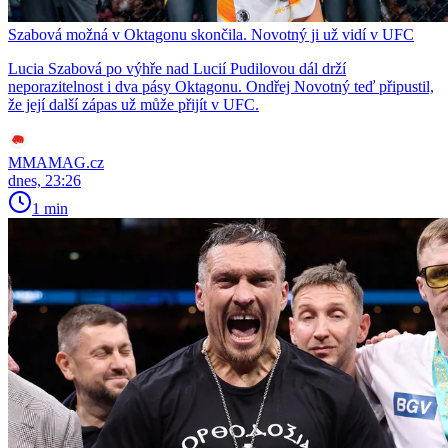
Szabová možná v Oktagonu skončila. Novotný ji už vidí v UFC
Lucia Szabová po výhře nad Lucií Pudilovou dál drží
neporazitelnost i dva pásy Oktagonu. Ondřej Novotný teď připustil,
že její další zápas už může přijít v UFC.
MMAMAG.cz
dnes, 23:26
1 min