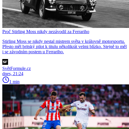
Proč Stirling Moss nikdy nezávodil za Ferrariho
Stirling Moss se nikdy nestal mistrem světa v královně motorsportu.
Přesto měl britský pilot k titulu několikrát velmi blízko. Stejně to měl
i se závodním postem u Ferrariho.
SvětFormule.cz
dnes, 21:24
1 min