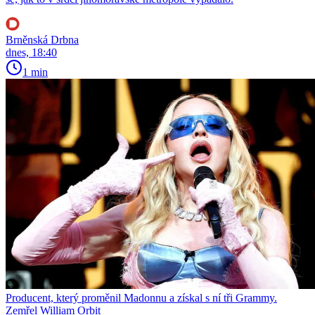
Brněnská Drbna
dnes, 18:40
1 min
Producent, který proměnil Madonnu a získal s ní tři Grammy.
Zemřel William Orbit