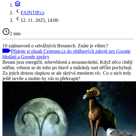
FAJNTIP.cz
12. 11. 2025, 14:00
2 min
10 zajímavostí o odvážných Beranech. Znáte je vůbec?
Přidejte si obsah Centrum.cz do oblíbených zdrojů pro Google
hledání a Google zprávy
Berani jsou energičtí, sebevědomí a nezastavitelní. Když něco chtějí
udělat, vrhnou se do toho po hlavě a málokdy nad něčím pochybují.
Za jejich drsnou slupkou se ale skrývá mnohem víc. Co o nich tedy
ještě nevíte a mohlo by vás to překvapit?