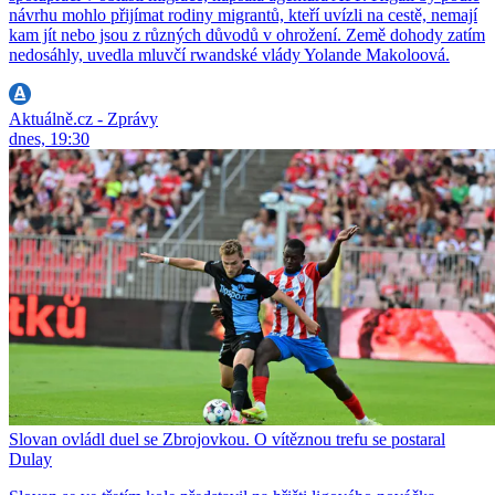
návrhu mohlo přijímat rodiny migrantů, kteří uvízli na cestě, nemají
kam jít nebo jsou z různých důvodů v ohrožení. Země dohody zatím
nedosáhly, uvedla mluvčí rwandské vlády Yolande Makoloová.
Aktuálně.cz - Zprávy
dnes, 19:30
Slovan ovládl duel se Zbrojovkou. O vítěznou trefu se postaral
Dulay