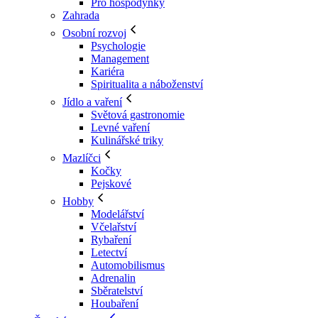
Pro hospodyňky
Zahrada
Osobní rozvoj
Psychologie
Management
Kariéra
Spiritualita a náboženství
Jídlo a vaření
Světová gastronomie
Levné vaření
Kulinářské triky
Mazlíčci
Kočky
Pejskové
Hobby
Modelářství
Včelařství
Rybaření
Letectví
Automobilismus
Adrenalin
Sběratelství
Houbaření