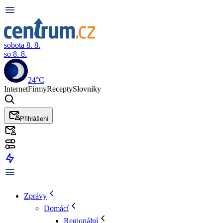
sobota 8. 8.
so 8. 8.
24°C
Internet
Firmy
Recepty
Slovníky
Přihlášení
Zprávy
Domácí
Regionální