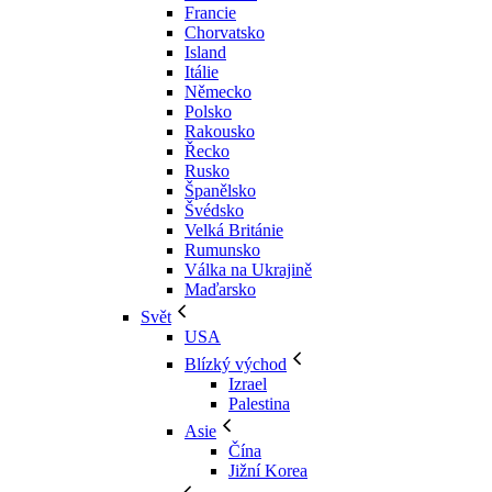
Francie
Chorvatsko
Island
Itálie
Německo
Polsko
Rakousko
Řecko
Rusko
Španělsko
Švédsko
Velká Británie
Rumunsko
Válka na Ukrajině
Maďarsko
Svět
USA
Blízký východ
Izrael
Palestina
Asie
Čína
Jižní Korea