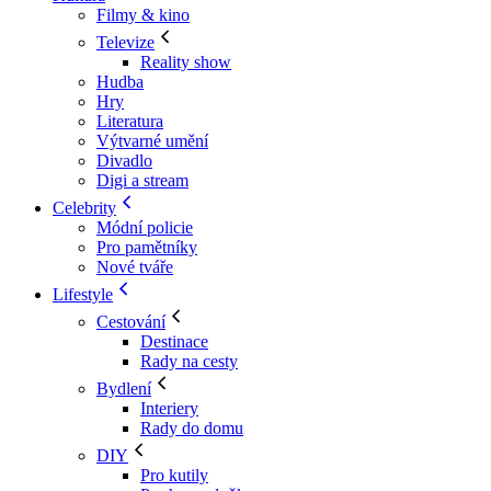
Filmy & kino
Televize
Reality show
Hudba
Hry
Literatura
Výtvarné umění
Divadlo
Digi a stream
Celebrity
Módní policie
Pro pamětníky
Nové tváře
Lifestyle
Cestování
Destinace
Rady na cesty
Bydlení
Interiery
Rady do domu
DIY
Pro kutily