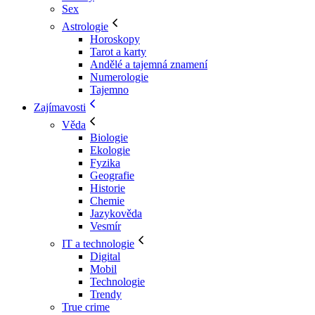
Sex
Astrologie
Horoskopy
Tarot a karty
Andělé a tajemná znamení
Numerologie
Tajemno
Zajímavosti
Věda
Biologie
Ekologie
Fyzika
Geografie
Historie
Chemie
Jazykověda
Vesmír
IT a technologie
Digital
Mobil
Technologie
Trendy
True crime