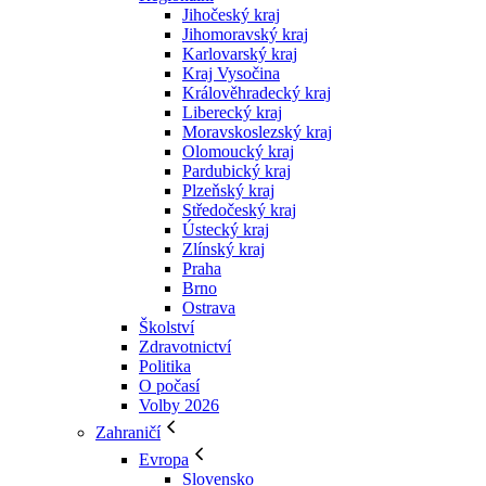
Jihočeský kraj
Jihomoravský kraj
Karlovarský kraj
Kraj Vysočina
Králověhradecký kraj
Liberecký kraj
Moravskoslezský kraj
Olomoucký kraj
Pardubický kraj
Plzeňský kraj
Středočeský kraj
Ústecký kraj
Zlínský kraj
Praha
Brno
Ostrava
Školství
Zdravotnictví
Politika
O počasí
Volby 2026
Zahraničí
Evropa
Slovensko