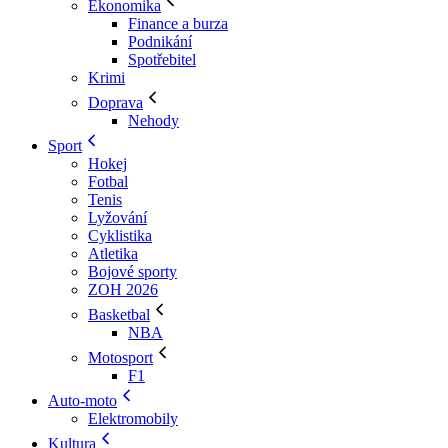
Ekonomika
Finance a burza
Podnikání
Spotřebitel
Krimi
Doprava
Nehody
Sport
Hokej
Fotbal
Tenis
Lyžování
Cyklistika
Atletika
Bojové sporty
ZOH 2026
Basketbal
NBA
Motosport
F1
Auto-moto
Elektromobily
Kultura