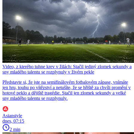
Video, z kterého tuhne krev v žilách: Stačil jediný zlomek sekundy a
sny mladého talentu se rozplynuly v živém pekle
Představte si, že jste na semifinálovém fotbalovém zápase, vnímáte
jen hru, touhu po vítězství a netušíte, že se hřiště za chvíli promění v
hotové peklo a dějiště tragédie. Stačil jen zlomek sekundy a velké
sny mladého talentu se rozplynuly.
Asianstyle
dnes, 07:15
2 min