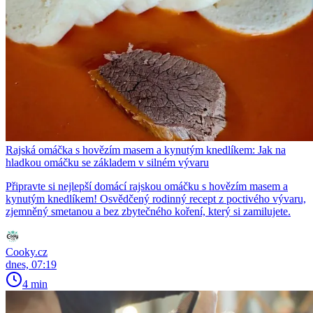
Rajská omáčka s hovězím masem a kynutým knedlíkem: Jak na
hladkou omáčku se základem v silném vývaru
Připravte si nejlepší domácí rajskou omáčku s hovězím masem a
kynutým knedlíkem! Osvědčený rodinný recept z poctivého vývaru,
zjemněný smetanou a bez zbytečného koření, který si zamilujete.
Cooky.cz
dnes, 07:19
4 min