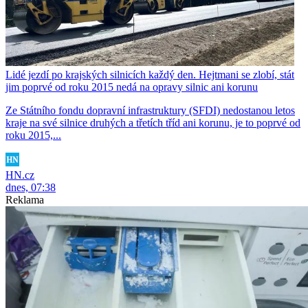
Lidé jezdí po krajských silnicích každý den. Hejtmani se zlobí, stát
jim poprvé od roku 2015 nedá na opravy silnic ani korunu
Ze Státního fondu dopravní infrastruktury (SFDI) nedostanou letos
kraje na své silnice druhých a třetích tříd ani korunu, je to poprvé od
roku 2015,...
HN.cz
dnes, 07:38
Reklama