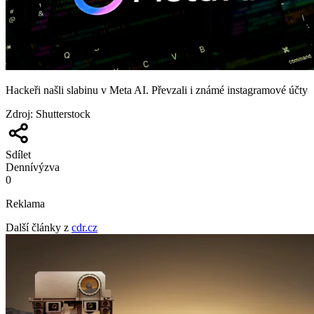
Hackeři našli slabinu v Meta AI. Převzali i známé instagramové účty
Zdroj
:
Shutterstock
Sdílet
Denní
výzva
0
Reklama
Další články z
cdr.cz