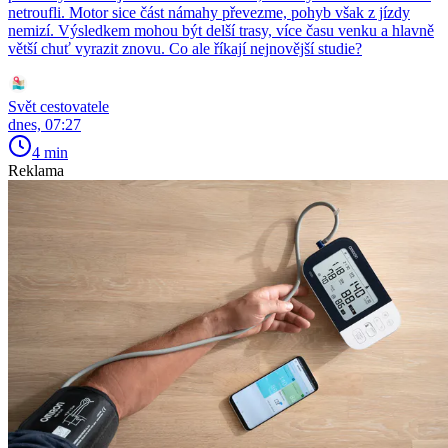
netroufli. Motor sice část námahy převezme, pohyb však z jízdy
nemizí. Výsledkem mohou být delší trasy, více času venku a hlavně
větší chuť vyrazit znovu. Co ale říkají nejnovější studie?
Svět cestovatele
dnes, 07:27
4 min
Reklama