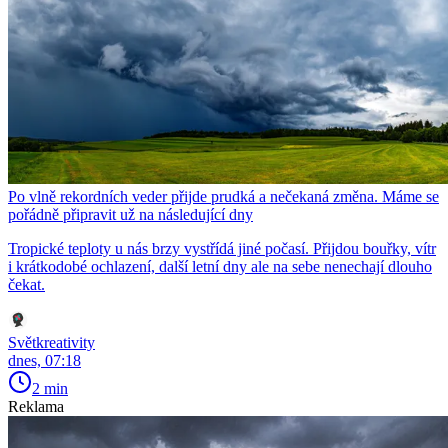
Po vlně rekordních veder přijde prudká a nečekaná změna. Máme se
pořádně připravit už na následující dny
Tropické teploty u nás brzy vystřídá jiné počasí. Přijdou bouřky, vítr
i krátkodobé ochlazení, další letní dny ale na sebe nenechají dlouho
čekat.
Světkreativity
dnes, 07:18
2 min
Reklama