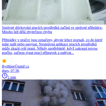
Správné dávkování pracích prostředků začíná ve správné přihrádce.
Mnoho lidí dělá zbytečnou chybu
Přihrádky v pračce jsou označeny, abyste lehce poznali, co do které
máte nalít nebo nasypat. Nesprávná aplikace pracích prostředků
může zkazit celé praní. Někdy spotřebitelé, když zakoupí novou
pračku, začnou sypat prací přípravek a nalévat...
BydlímeÚtulně.cz
dnes, 07:36
2 min