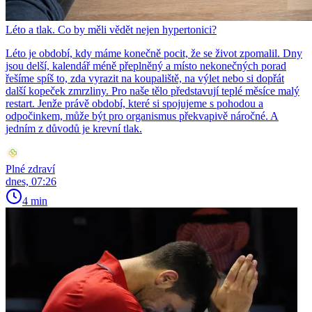
Léto a tlak. Co by měli vědět nejen hypertonici?
Léto je období, kdy máme konečně pocit, že se život zpomalil. Dny
jsou delší, kalendář méně přeplněný a místo nekonečných porad
řešíme spíš to, zda vyrazit na koupaliště, na výlet nebo si dopřát
další kopeček zmrzliny. Pro naše tělo představují teplé měsíce malý
restart. Jenže právě období, které si spojujeme s pohodou a
odpočinkem, může být pro organismus překvapivě náročné. A
jedním z důvodů je krevní tlak.
Plné zdraví
dnes, 07:26
4 min