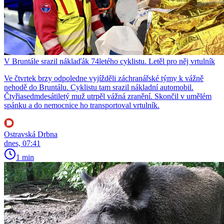
V Bruntále srazil náklaďák 74letého cyklistu. Letěl pro něj vrtulník
Ve čtvrtek brzy odpoledne vyjížděli záchranářské týmy k vážně
nehodě do Bruntálu. Cyklistu tam srazil nákladní automobil.
Čtyřiasedmdesátiletý muž utrpěl vážná zranění. Skončil v umělém
spánku a do nemocnice ho transportoval vrtulník.
Ostravská Drbna
dnes, 07:41
1 min