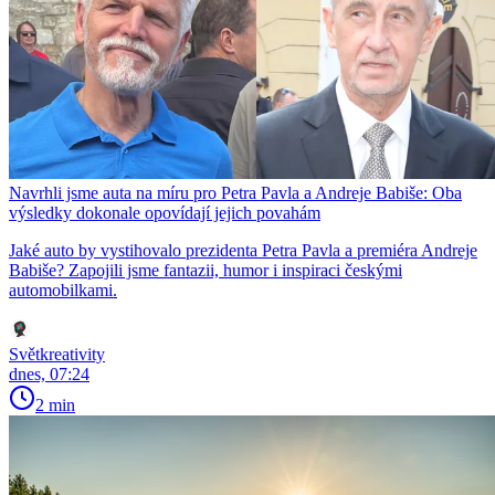
Navrhli jsme auta na míru pro Petra Pavla a Andreje Babiše: Oba
výsledky dokonale opovídají jejich povahám
Jaké auto by vystihovalo prezidenta Petra Pavla a premiéra Andreje
Babiše? Zapojili jsme fantazii, humor i inspiraci českými
automobilkami.
Světkreativity
dnes, 07:24
2 min