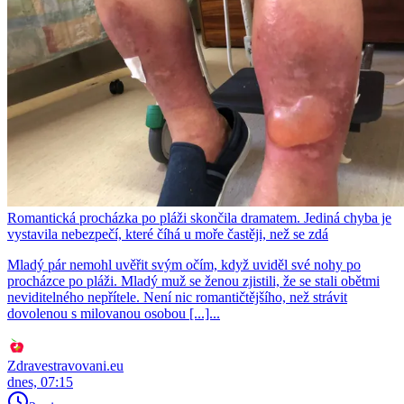
Romantická procházka po pláži skončila dramatem. Jediná chyba je
vystavila nebezpečí, které číhá u moře častěji, než se zdá
Mladý pár nemohl uvěřit svým očím, když uviděl své nohy po
procházce po pláži. Mladý muž se ženou zjistili, že se stali obětmi
neviditelného nepřítele. Není nic romantičtějšího, než strávit
dovolenou s milovanou osobou [...]...
Zdravestravovani.eu
dnes, 07:15