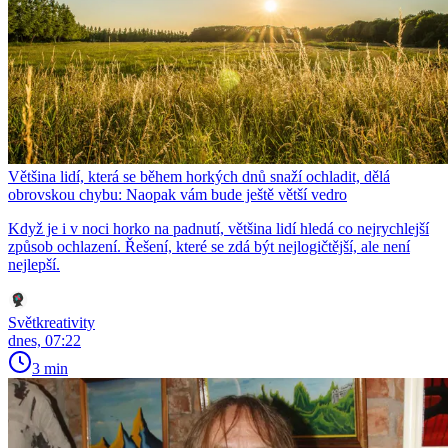
Většina lidí, která se během horkých dnů snaží ochladit, dělá
obrovskou chybu: Naopak vám bude ještě větší vedro
Když je i v noci horko na padnutí, většina lidí hledá co nejrychlejší
způsob ochlazení. Řešení, které se zdá být nejlogičtější, ale není
nejlepší.
Světkreativity
dnes, 07:22
3 min