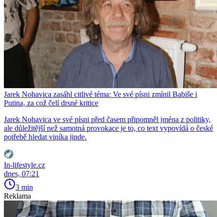
Jarek Nohavica zasáhl citlivé téma: Ve své písni zmínil Babiše i
Putina, za což čelí drsné kritice
Jarek Nohavica ve své písni před časem připomněl jména z politiky,
ale důležitější než samotná provokace je to, co text vypovídá o české
potřebě hledat viníka jinde.
In-lifestyle.cz
dnes, 07:21
3 min
Reklama