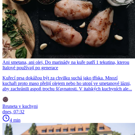
Ani smetana, ani olej. Do marinády na kuře patří 1 tekutina, kterou
Italové používají po generace
Kuřecí prsa dokážou být za chvilku suchá jako tříska. Mnozí
kuchaři proto maso přelijí olejem nebo ho utopí ve smetanové lázni,
aby zachránili aspoň trochu šťavnatosti. V italských kuchyních ale...
Bruneta v kuchyni
dnes, 07:32
4 min