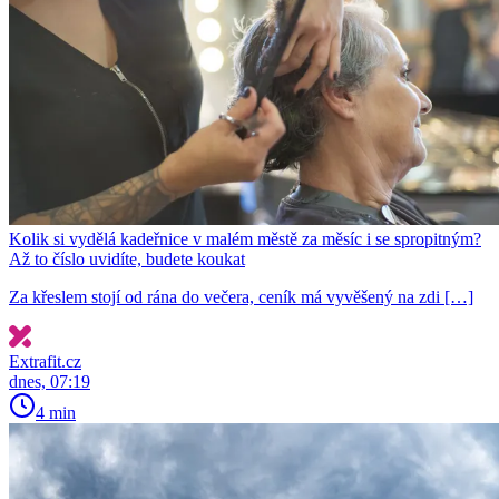
Kolik si vydělá kadeřnice v malém městě za měsíc i se spropitným?
Až to číslo uvidíte, budete koukat
Za křeslem stojí od rána do večera, ceník má vyvěšený na zdi […]
Extrafit.cz
dnes, 07:19
4 min