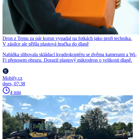
Dron z Temu za pár korun vypadal na fotkách jako profi technika.
V zásilce ale přišla plastová hračka do dlaně
Nabídka slibovala skládací kvadrokoptéru se dvěma kamerami a Wi-
Fi přenosem obrazu. Dorazil plastový mikrodron o velikosti dlaně.
Mobify.cz
dnes, 07:38
4 min