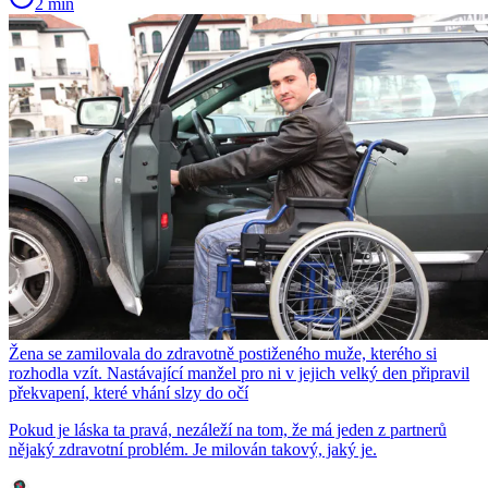
2 min
Žena se zamilovala do zdravotně postiženého muže, kterého si
rozhodla vzít. Nastávající manžel pro ni v jejich velký den připravil
překvapení, které vhání slzy do očí
Pokud je láska ta pravá, nezáleží na tom, že má jeden z partnerů
nějaký zdravotní problém. Je milován takový, jaký je.