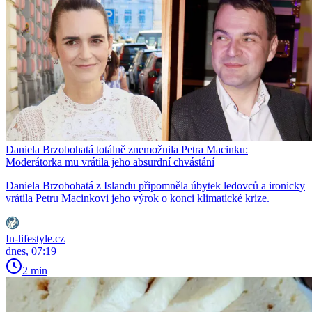
Daniela Brzobohatá totálně znemožnila Petra Macinku:
Moderátorka mu vrátila jeho absurdní chvástání
Daniela Brzobohatá z Islandu připomněla úbytek ledovců a ironicky
vrátila Petru Macinkovi jeho výrok o konci klimatické krize.
In-lifestyle.cz
dnes, 07:19
2 min