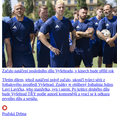
Začalo natáčení posledního dílu Vyšehradu, v kinech bude příští rok
Třetím dílem, jehož natáčení právě začalo, ukončí tvůrci sérii z
fotbalového prostředí Vyšehrad. Zpátky je oblíbený fotbalista Julius
Lavi Lavička, jeho manželka, syn i agent. Po kritice druhého dílu
bude Vyšehrad TŘY podle autorů komornější a vrací se k odkazu
prvního dílu a seriálu.
Pražská Drbna