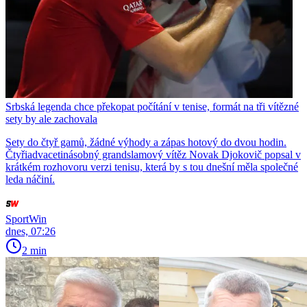
Srbská legenda chce překopat počítání v tenise, formát na tři vítězné
sety by ale zachovala
Sety do čtyř gamů, žádné výhody a zápas hotový do dvou hodin.
Čtyřiadvacetinásobný grandslamový vítěz Novak Djokovič popsal v
krátkém rozhovoru verzi tenisu, která by s tou dnešní měla společné
leda náčiní.
SportWin
dnes, 07:26
2 min