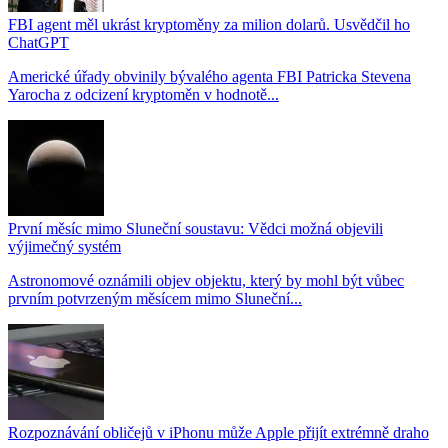
FBI agent měl ukrást kryptoměny za milion dolarů. Usvědčil ho
ChatGPT
Americké úřady obvinily bývalého agenta FBI Patricka Stevena
Yarocha z odcizení kryptoměn v hodnotě...
První měsíc mimo Sluneční soustavu: Vědci možná objevili
výjimečný systém
Astronomové oznámili objev objektu, který by mohl být vůbec
prvním potvrzeným měsícem mimo Sluneční...
Rozpoznávání obličejů v iPhonu může Apple přijít extrémně draho