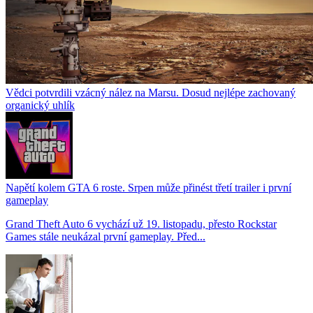
Vědci potvrdili vzácný nález na Marsu. Dosud nejlépe zachovaný
organický uhlík
Napětí kolem GTA 6 roste. Srpen může přinést třetí trailer i první
gameplay
Grand Theft Auto 6 vychází už 19. listopadu, přesto Rockstar
Games stále neukázal první gameplay. Před...