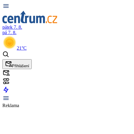
pátek 7. 8.
pá 7. 8.
21°C
Přihlášení
Reklama