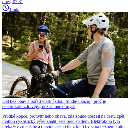
dnes, 07:31
1 min
Dál bez obav a pořád vlastní silou. Studie ukazují, proč je
elektrokolo zdravější, než si mnozí myslí
Prudké kopce, protivítr nebo obava, zda zbude dost sil na cestu zpět,
mohou cyklistický výlet zhatit ještě před startem. Elektrokolo tyto
překážky zmenšuje a otevírá cestu i těm, kteří by si na běžném kole