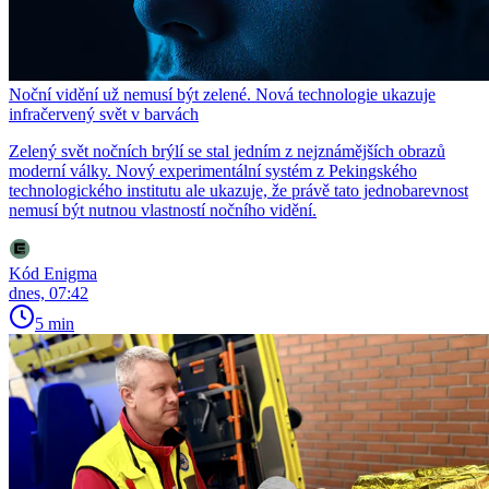
Noční vidění už nemusí být zelené. Nová technologie ukazuje
infračervený svět v barvách
Zelený svět nočních brýlí se stal jedním z nejznámějších obrazů
moderní války. Nový experimentální systém z Pekingského
technologického institutu ale ukazuje, že právě tato jednobarevnost
nemusí být nutnou vlastností nočního vidění.
Kód Enigma
dnes, 07:42
5 min