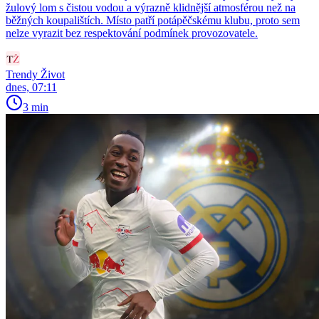
žulový lom s čistou vodou a výrazně klidnější atmosférou než na
běžných koupalištích. Místo patří potápěčskému klubu, proto sem
nelze vyrazit bez respektování podmínek provozovatele.
Trendy Život
dnes, 07:11
3 min