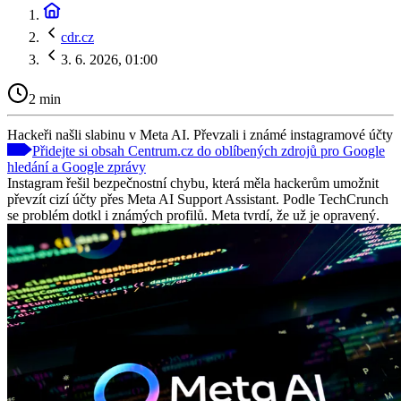
cdr.cz
3. 6. 2026, 01:00
2 min
Hackeři našli slabinu v Meta AI. Převzali i známé instagramové účty
Přidejte si obsah Centrum.cz do oblíbených zdrojů pro Google
hledání a Google zprávy
Instagram řešil bezpečnostní chybu, která měla hackerům umožnit
převzít cizí účty přes Meta AI Support Assistant. Podle TechCrunch
se problém dotkl i známých profilů. Meta tvrdí, že už je opravený.