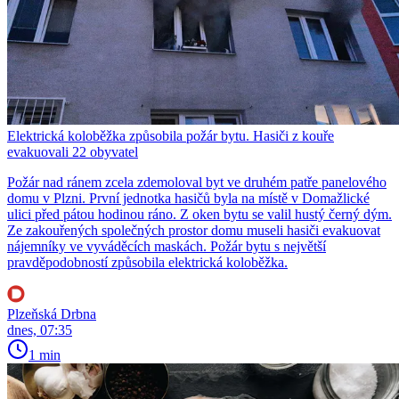
Elektrická koloběžka způsobila požár bytu. Hasiči z kouře
evakuovali 22 obyvatel
Požár nad ránem zcela zdemoloval byt ve druhém patře panelového
domu v Plzni. První jednotka hasičů byla na místě v Domažlické
ulici před pátou hodinou ráno. Z oken bytu se valil hustý černý dým.
Ze zakouřených společných prostor domu museli hasiči evakuovat
nájemníky ve vyváděcích maskách. Požár bytu s největší
pravděpodobností způsobila elektrická koloběžka.
Plzeňská Drbna
dnes, 07:35
1 min