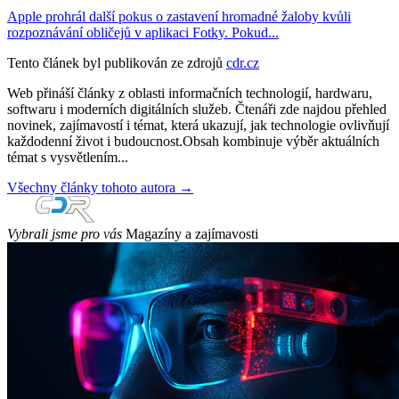
Apple prohrál další pokus o zastavení hromadné žaloby kvůli
rozpoznávání obličejů v aplikaci Fotky. Pokud...
Tento článek byl publikován ze zdrojů
cdr.cz
Web přináší články z oblasti informačních technologií, hardwaru,
softwaru i moderních digitálních služeb. Čtenáři zde najdou přehled
novinek, zajímavostí i témat, která ukazují, jak technologie ovlivňují
každodenní život i budoucnost.Obsah kombinuje výběr aktuálních
témat s vysvětlením...
Všechny články tohoto autora →
Vybrali jsme pro vás
Magazíny a zajímavosti