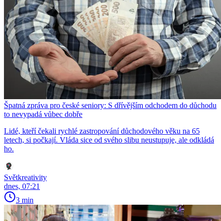
Špatná zpráva pro české seniory: S dřívějším odchodem do důchodu
to nevypadá vůbec dobře
Lidé, kteří čekali rychlé zastropování důchodového věku na 65
letech, si počkají. Vláda sice od svého slibu neustupuje, ale odkládá
ho.
Světkreativity
dnes, 07:21
3 min