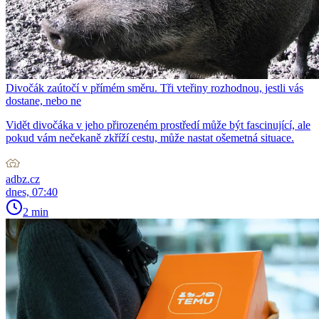
Divočák zaútočí v přímém směru. Tři vteřiny rozhodnou, jestli vás
dostane, nebo ne
Vidět divočáka v jeho přirozeném prostředí může být fascinující, ale
pokud vám nečekaně zkříží cestu, může nastat ošemetná situace.
adbz.cz
dnes, 07:40
2 min