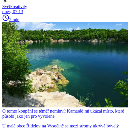
Světkreativity
dnes, 07:13
2 min
O tomto koupání se téměř nemluví: Kamarád mi ukázal místo, které
působí jako jen pro vyvolené
U malé obce Řídelov na Vysočině se mezi stromy ukrývá bývalý